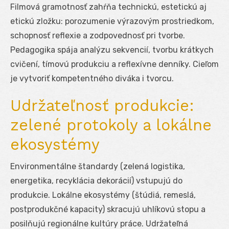
Filmová gramotnosť zahŕňa technickú, estetickú aj
etickú zložku: porozumenie výrazovým prostriedkom,
schopnosť reflexie a zodpovednosť pri tvorbe.
Pedagogika spája analýzu sekvencií, tvorbu krátkych
cvičení, tímovú produkciu a reflexívne denníky. Cieľom
je vytvoriť kompetentného diváka i tvorcu.
Udržateľnosť produkcie:
zelené protokoly a lokálne
ekosystémy
Environmentálne štandardy (zelená logistika,
energetika, recyklácia dekorácií) vstupujú do
produkcie. Lokálne ekosystémy (štúdiá, remeslá,
postprodukčné kapacity) skracujú uhlíkovú stopu a
posilňujú regionálne kultúry práce. Udržateľná