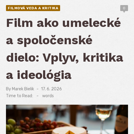
FILMOVÁ VEDA A KRITIKA
0
Film ako umelecké
a spoločenské
dielo: Vplyv, kritika
a ideológia
By
Marek Bielik
Posted
17. 6. 2026
on
Time to Read:
-
words