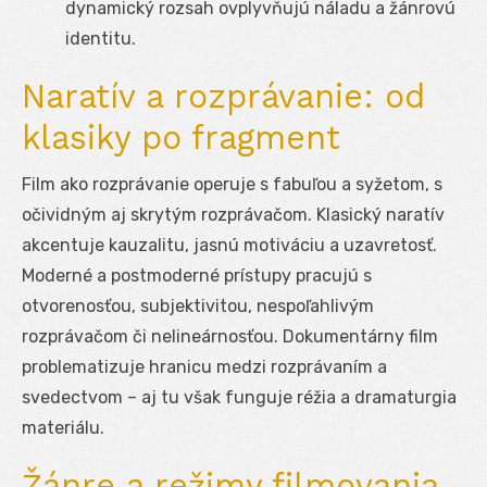
dynamický rozsah ovplyvňujú náladu a žánrovú
identitu.
Naratív a rozprávanie: od
klasiky po fragment
Film ako rozprávanie operuje s fabuľou a syžetom, s
očividným aj skrytým rozprávačom. Klasický naratív
akcentuje kauzalitu, jasnú motiváciu a uzavretosť.
Moderné a postmoderné prístupy pracujú s
otvorenosťou, subjektivitou, nespoľahlivým
rozprávačom či nelineárnosťou. Dokumentárny film
problematizuje hranicu medzi rozprávaním a
svedectvom – aj tu však funguje réžia a dramaturgia
materiálu.
Žánre a režimy filmovania