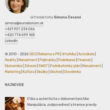
šéfredaktorka
Simona Česaná
simona@euroekonom.sk
+421 907 234 066
+420 774 699 168
LinkedIn
© 2010 - 2026
SEO
|
Reklama a PR
|
Vrtuľníky
|
Autoškola
|
Reality
|
Manažment
|
Prijímáčky
|
Podnikanie
|
Financie
|
Ekonomika
|
Zdravie
|
SWOT
|
Podnikateľský plán
|
Manažment
|
Marketing
|
Kultúra
|
Skúšky
|
Obchod
|
Dovolenka
NAJNOVŠIE
Etika a autenticita v dokumentaristike:
Manipulácia, zodpovednosť a hranice pravdy