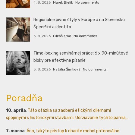
4. 8. 2026
Marek Bielik
No comments
Regionálne pivné štýly v Európe a na Slovensku:
Špecifiká a identita
3. 8. 2026
Lukáš Kroc
No comments
Time-boxing seminárnej práce: 6 x 90-minútové
bloky pre efektívne písanie
3. 8. 2026
Natália Šimková
No comments
Poradňa
10. apríla
:
Táto otázka sa zaoberá etickými dilemami
spojenými s historickými stavbami. Udržiavanie týchto pamia...
7. marca
:
Áno, takýto prístup k charite mohol potenciálne