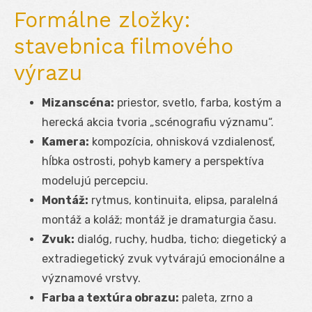
Formálne zložky:
stavebnica filmového
výrazu
Mizanscéna:
priestor, svetlo, farba, kostým a
herecká akcia tvoria „scénografiu významu“.
Kamera:
kompozícia, ohnisková vzdialenosť,
hĺbka ostrosti, pohyb kamery a perspektíva
modelujú percepciu.
Montáž:
rytmus, kontinuita, elipsa, paralelná
montáž a koláž; montáž je dramaturgia času.
Zvuk:
dialóg, ruchy, hudba, ticho; diegetický a
extradiegetický zvuk vytvárajú emocionálne a
významové vrstvy.
Farba a textúra obrazu:
paleta, zrno a