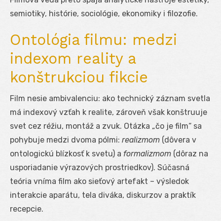
semiotiky, histórie, sociológie, ekonomiky i filozofie.
Ontológia filmu: medzi
indexom reality a
konštrukciou fikcie
Film nesie ambivalenciu: ako technický záznam svetla
má indexový vzťah k realite, zároveň však konštruuje
svet cez réžiu, montáž a zvuk. Otázka „čo je film“ sa
pohybuje medzi dvoma pólmi:
realizmom
(dôvera v
ontologickú blízkosť k svetu) a
formalizmom
(dôraz na
usporiadanie výrazových prostriedkov). Súčasná
teória vníma film ako sieťový artefakt – výsledok
interakcie aparátu, tela diváka, diskurzov a praktík
recepcie.