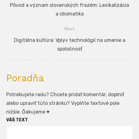
Navigácia
Previous
Pôvod a význam slovenských frazém: Lexikalizácia
v
post:
a idiomatika
článku
Next
Next
Digitálna kultúra: Vplyv technológií na umenie a
post:
spoločnosť
Poradňa
Potrebujete radu? Chcete pridať komentár, doplniť
alebo upraviť túto stránku? Vyplňte textové pole
nižšie. Ďakujeme ♥
VÁŠ TEXT