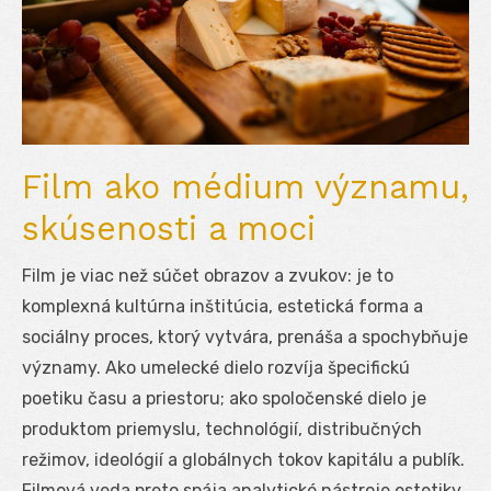
Film ako médium významu,
skúsenosti a moci
Film je viac než súčet obrazov a zvukov: je to
komplexná kultúrna inštitúcia, estetická forma a
sociálny proces, ktorý vytvára, prenáša a spochybňuje
významy. Ako umelecké dielo rozvíja špecifickú
poetiku času a priestoru; ako spoločenské dielo je
produktom priemyslu, technológií, distribučných
režimov, ideológií a globálnych tokov kapitálu a publík.
Filmová veda preto spája analytické nástroje estetiky,