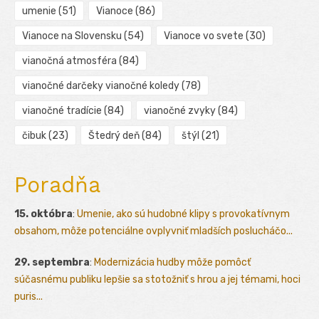
umenie
(51)
Vianoce
(86)
Vianoce na Slovensku
(54)
Vianoce vo svete
(30)
vianočná atmosféra
(84)
vianočné darčeky vianočné koledy
(78)
vianočné tradície
(84)
vianočné zvyky
(84)
čibuk
(23)
Štedrý deň
(84)
štýl
(21)
Poradňa
15. októbra
:
Umenie, ako sú hudobné klipy s provokatívnym
obsahom, môže potenciálne ovplyvniť mladších poslucháčo...
29. septembra
:
Modernizácia hudby môže pomôcť
súčasnému publiku lepšie sa stotožniť s hrou a jej témami, hoci
puris...