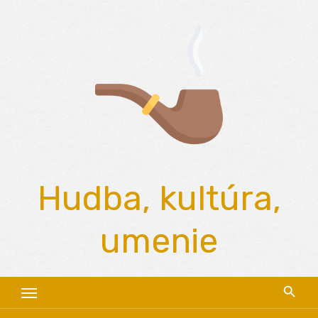
Skip
to
content
Hudba, kultúra,
umenie