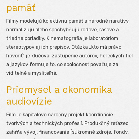
pamäť
Filmy modelujú kolektívnu pamäť a národné naratívy,
normalizujú alebo spochybňujú rodové, rasové a
triedne poriadky. Kinematografia je laboratóriom
stereotypov aj ich prepisov. Otázka „kto má právo
hovoriť“ je kľúčová: zastúpenie autorov, hereckých tiel
a jazykov formuje to, čo spoločnosť považuje za
viditeľné a mysliteľné.
Priemysel a ekonomika
audiovízie
Film je kapitálovo náročný projekt koordinácie
tvorivých a technických profesií. Produkčný reťazec
zahŕňa vývoj, financovanie (súkromné zdroje, fondy,