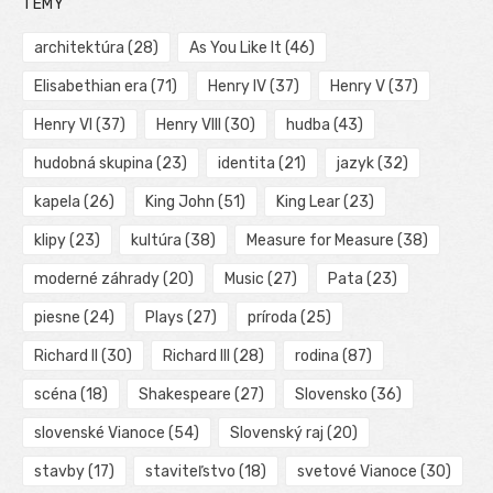
TÉMY
architektúra
(28)
As You Like It
(46)
Elisabethian era
(71)
Henry IV
(37)
Henry V
(37)
Henry VI
(37)
Henry VIII
(30)
hudba
(43)
hudobná skupina
(23)
identita
(21)
jazyk
(32)
kapela
(26)
King John
(51)
King Lear
(23)
klipy
(23)
kultúra
(38)
Measure for Measure
(38)
moderné záhrady
(20)
Music
(27)
Pata
(23)
piesne
(24)
Plays
(27)
príroda
(25)
Richard II
(30)
Richard III
(28)
rodina
(87)
scéna
(18)
Shakespeare
(27)
Slovensko
(36)
slovenské Vianoce
(54)
Slovenský raj
(20)
stavby
(17)
staviteľstvo
(18)
svetové Vianoce
(30)