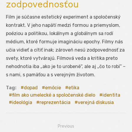
zodpovednosťou
Film je súčasne estetický experiment a spoločenský
kontrakt. V jeho napätí medzi formou a priemyslom,
poéziou a politikou, lokálnym a globálnym sa rodí
médium, ktoré formuje imagináciu epochy. Filmy nás
učia vidieť a cítiť inak; zároveň nesú zodpovednosť za
svety, ktoré vytvárajú. Filmová veda a kritika preto
nehodnotia iba „ako je to urobené“, ale aj „čo to robí“ –
s nami, s pamäťou a s verejným životom.
Tag:
dopad
emócie
etika
film ako umelecké a spoločenské dielo
identita
ideológia
reprezentácia
verejná diskusia
Previous