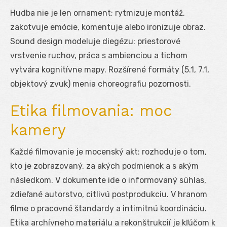
Hudba nie je len ornament; rytmizuje montáž,
zakotvuje emócie, komentuje alebo ironizuje obraz.
Sound design modeluje diegézu: priestorové
vrstvenie ruchov, práca s ambienciou a tichom
vytvára kognitívne mapy. Rozšírené formáty (5.1, 7.1,
objektový zvuk) menia choreografiu pozornosti.
Etika filmovania: moc
kamery
Každé filmovanie je mocenský akt: rozhoduje o tom,
kto je zobrazovaný, za akých podmienok a s akým
následkom. V dokumente ide o informovaný súhlas,
zdieľané autorstvo, citlivú postprodukciu. V hranom
filme o pracovné štandardy a intimitnú koordináciu.
Etika archívneho materiálu a rekonštrukcií je kľúčom k