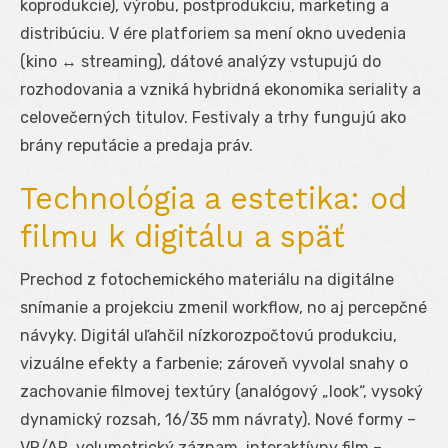
koprodukcie), výrobu, postprodukciu, marketing a
distribúciu. V ére platforiem sa mení okno uvedenia
(kino ↔ streaming), dátové analýzy vstupujú do
rozhodovania a vzniká hybridná ekonomika seriality a
celovečerných titulov. Festivaly a trhy fungujú ako
brány reputácie a predaja práv.
Technológia a estetika: od
filmu k digitálu a späť
Prechod z fotochemického materiálu na digitálne
snímanie a projekciu zmenil workflow, no aj percepčné
návyky. Digitál uľahčil nízkorozpočtovú produkciu,
vizuálne efekty a farbenie; zároveň vyvolal snahy o
zachovanie filmovej textúry (analógový „look“, vysoký
dynamický rozsah, 16/35 mm návraty). Nové formy –
VR/AR, volumetrický záznam, interaktívny film –