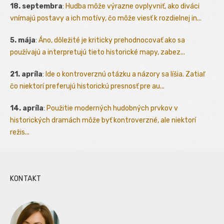
18. septembra
:
Hudba môže výrazne ovplyvniť, ako diváci
vnímajú postavy a ich motívy, čo môže viesť k rozdielnej in...
5. mája
:
Áno, dôležité je kriticky prehodnocovať ako sa
používajú a interpretujú tieto historické mapy, zabez...
21. apríla
:
Ide o kontroverznú otázku a názory sa líšia. Zatiaľ
čo niektorí preferujú historickú presnosť pre au...
14. apríla
:
Použitie moderných hudobných prvkov v
historických dramách môže byť kontroverzné, ale niektorí
režis...
KONTAKT