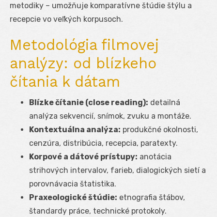
metodiky – umožňuje komparatívne štúdie štýlu a
recepcie vo veľkých korpusoch.
Metodológia filmovej
analýzy: od blízkeho
čítania k dátam
Blízke čítanie (close reading):
detailná
analýza sekvencií, snímok, zvuku a montáže.
Kontextuálna analýza:
produkčné okolnosti,
cenzúra, distribúcia, recepcia, paratexty.
Korpové a dátové prístupy:
anotácia
strihových intervalov, farieb, dialogických sietí a
porovnávacia štatistika.
Praxeologické štúdie:
etnografia štábov,
štandardy práce, technické protokoly.