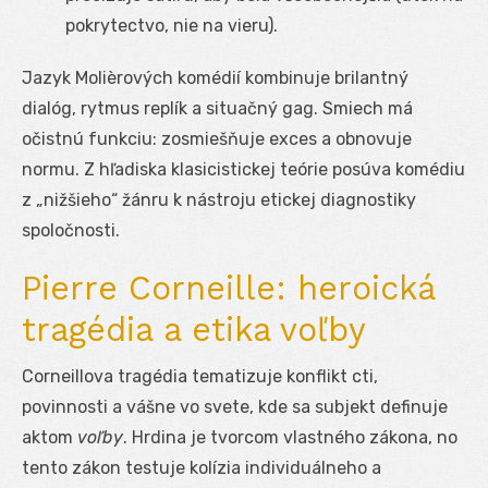
pokrytectvo, nie na vieru).
Jazyk Molièrových komédií kombinuje brilantný
dialóg, rytmus replík a situačný gag. Smiech má
očistnú funkciu: zosmiešňuje exces a obnovuje
normu. Z hľadiska klasicistickej teórie posúva komédiu
z „nižšieho“ žánru k nástroju etickej diagnostiky
spoločnosti.
Pierre Corneille: heroická
tragédia a etika voľby
Corneillova tragédia tematizuje konflikt cti,
povinnosti a vášne vo svete, kde sa subjekt definuje
aktom
voľby
. Hrdina je tvorcom vlastného zákona, no
tento zákon testuje kolízia individuálneho a