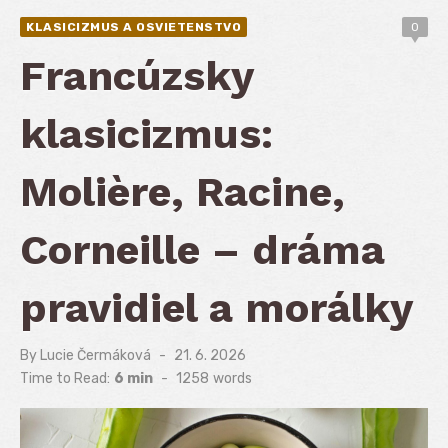
KLASICIZMUS A OSVIETENSTVO
0
Francúzsky
klasicizmus:
Molière, Racine,
Corneille – dráma
pravidiel a morálky
By
Lucie Čermáková
Posted
21. 6. 2026
on
Time to Read:
6 min
-
1258
words