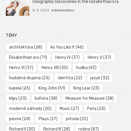
Geographic Discoveries in the Elizabethan Era
8. 9. 2023
6 komentárov
TÉMY
architektúra
(28)
As You Like It
(46)
Elisabethian era
(71)
Henry IV
(37)
Henry V
(37)
Henry VI
(37)
Henry VIII
(30)
hudba
(43)
hudobná skupina
(23)
identita
(22)
jazyk
(32)
kapela
(26)
King John
(51)
King Lear
(23)
klipy
(23)
kultúra
(38)
Measure for Measure
(38)
moderné záhrady
(20)
Music
(27)
Pata
(23)
piesne
(24)
Plays
(27)
príroda
(25)
Richard II
(30)
Richard III
(28)
rodina
(87)