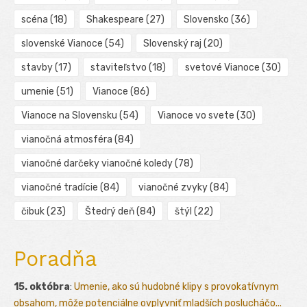
scéna
(18)
Shakespeare
(27)
Slovensko
(36)
slovenské Vianoce
(54)
Slovenský raj
(20)
stavby
(17)
staviteľstvo
(18)
svetové Vianoce
(30)
umenie
(51)
Vianoce
(86)
Vianoce na Slovensku
(54)
Vianoce vo svete
(30)
vianočná atmosféra
(84)
vianočné darčeky vianočné koledy
(78)
vianočné tradície
(84)
vianočné zvyky
(84)
čibuk
(23)
Štedrý deň
(84)
štýl
(22)
Poradňa
15. októbra
:
Umenie, ako sú hudobné klipy s provokatívnym
obsahom, môže potenciálne ovplyvniť mladších poslucháčo...