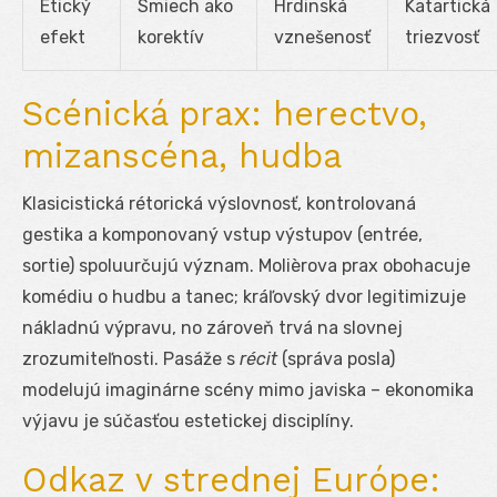
Etický
Smiech ako
Hrdinská
Katartická
efekt
korektív
vznešenosť
triezvosť
Scénická prax: herectvo,
mizanscéna, hudba
Klasicistická rétorická výslovnosť, kontrolovaná
gestika a komponovaný vstup výstupov (entrée,
sortie) spoluurčujú význam. Molièrova prax obohacuje
komédiu o hudbu a tanec; kráľovský dvor legitimizuje
nákladnú výpravu, no zároveň trvá na slovnej
zrozumiteľnosti. Pasáže s
récit
(správa posla)
modelujú imaginárne scény mimo javiska – ekonomika
výjavu je súčasťou estetickej disciplíny.
Odkaz v strednej Európe: