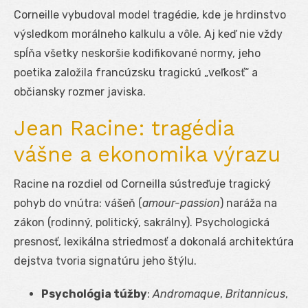
Corneille vybudoval model tragédie, kde je hrdinstvo
výsledkom morálneho kalkulu a vôle. Aj keď nie vždy
spĺňa všetky neskoršie kodifikované normy, jeho
poetika založila francúzsku tragickú „veľkosť“ a
občiansky rozmer javiska.
Jean Racine: tragédia
vášne a ekonomika výrazu
Racine na rozdiel od Corneilla sústreďuje tragický
pohyb do vnútra: vášeň (
amour-passion
) naráža na
zákon (rodinný, politický, sakrálny). Psychologická
presnosť, lexikálna striedmosť a dokonalá architektúra
dejstva tvoria signatúru jeho štýlu.
Psychológia túžby
:
Andromaque
,
Britannicus
,