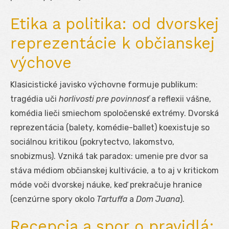
Etika a politika: od dvorskej
reprezentácie k občianskej
výchove
Klasicistické javisko výchovne formuje publikum:
tragédia uči
horlivosti pre povinnosť
a reflexii vášne,
komédia lieči smiechom spoločenské extrémy. Dvorská
reprezentácia (balety, komédie-ballet) koexistuje so
sociálnou kritikou (pokrytectvo, lakomstvo,
snobizmus). Vzniká tak paradox: umenie pre dvor sa
stáva médiom občianskej kultivácie, a to aj v kritickom
móde voči dvorskej náuke, keď prekračuje hranice
(cenzúrne spory okolo
Tartuffa
a
Dom Juana
).
Recepcia a spor o pravidlá: