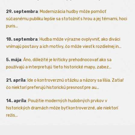
29. septembra
:
Modernizácia hudby môže pomôcť
súčasnému publiku lepšie sa stotožniť s hrou a jej témami, hoci
puris...
18. septembra
:
Hudba môže výrazne ovplyvniť, ako diváci
vnímajú postavy a ich motívy, čo môže viesť k rozdielnej in...
5. mája
:
Áno, dôležité je kriticky prehodnocovať ako sa
používajú a interpretujú tieto historické mapy, zabez...
21. apríla
:
Ide o kontroverznú otázku a názory sa líšia. Zatiaľ
čo niektorí preferujú historickú presnosť pre au...
14. apríla
:
Použitie moderných hudobných prvkov v
historických dramách môže byť kontroverzné, ale niektorí
režis...