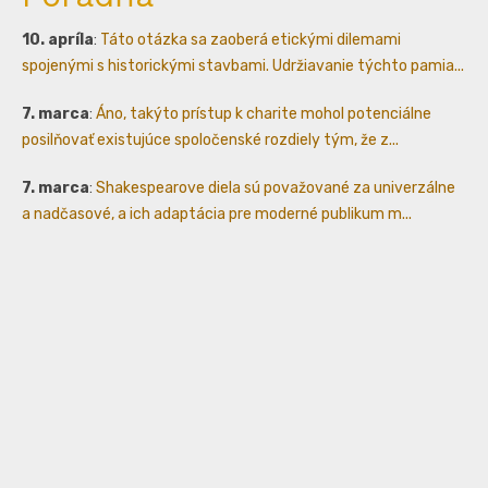
10. apríla
:
Táto otázka sa zaoberá etickými dilemami
spojenými s historickými stavbami. Udržiavanie týchto pamia...
7. marca
:
Áno, takýto prístup k charite mohol potenciálne
posilňovať existujúce spoločenské rozdiely tým, že z...
7. marca
:
Shakespearove diela sú považované za univerzálne
a nadčasové, a ich adaptácia pre moderné publikum m...