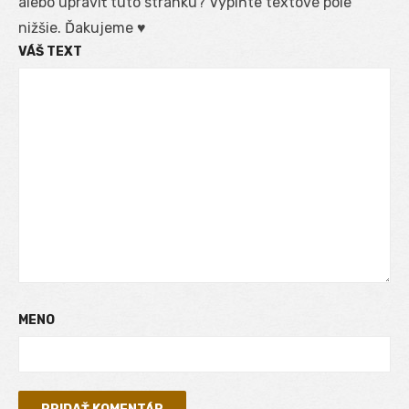
alebo upraviť túto stránku? Vyplňte textové pole
nižšie. Ďakujeme ♥
VÁŠ TEXT
MENO