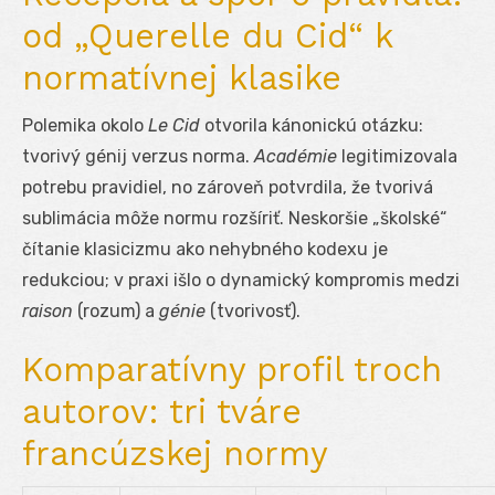
od „Querelle du Cid“ k
normatívnej klasike
Polemika okolo
Le Cid
otvorila kánonickú otázku:
tvorivý génij verzus norma.
Académie
legitimizovala
potrebu pravidiel, no zároveň potvrdila, že tvorivá
sublimácia môže normu rozšíriť. Neskoršie „školské“
čítanie klasicizmu ako nehybného kodexu je
redukciou; v praxi išlo o dynamický kompromis medzi
raison
(rozum) a
génie
(tvorivosť).
Komparatívny profil troch
autorov: tri tváre
francúzskej normy