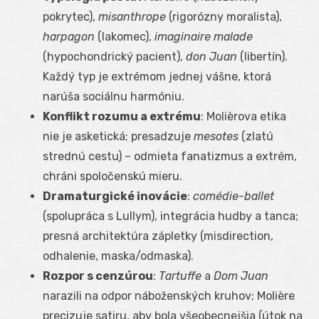
pokrytec),
misanthrope
(rigorózny moralista),
harpagon
(lakomec),
imaginaire malade
(hypochondrický pacient),
don Juan
(libertín).
Každý typ je extrémom jednej vášne, ktorá
narúša sociálnu harmóniu.
Konflikt rozumu a extrému
: Molièrova etika
nie je asketická; presadzuje
mesotes
(zlatú
strednú cestu) – odmieta fanatizmus a extrém,
chráni spoločenskú mieru.
Dramaturgické inovácie
:
comédie-ballet
(spolupráca s Lullym), integrácia hudby a tanca;
presná architektúra zápletky (misdirection,
odhalenie, maska/odmaska).
Rozpor s cenzúrou
:
Tartuffe
a
Dom Juan
narazili na odpor náboženských kruhov; Molière
precizuje satiru, aby bola všeobecnejšia (útok na