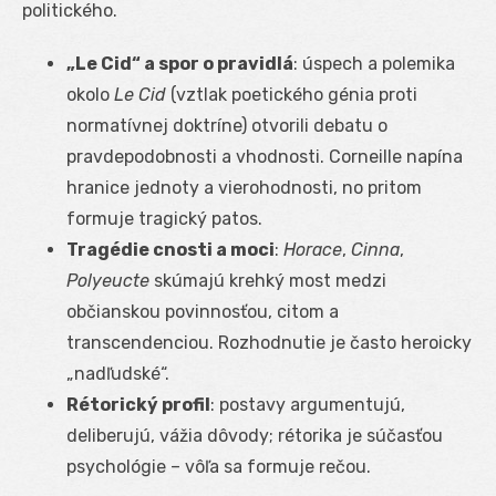
politického.
„Le Cid“ a spor o pravidlá
: úspech a polemika
okolo
Le Cid
(vztlak poetického génia proti
normatívnej doktríne) otvorili debatu o
pravdepodobnosti a vhodnosti. Corneille napína
hranice jednoty a vierohodnosti, no pritom
formuje tragický patos.
Tragédie cnosti a moci
:
Horace
,
Cinna
,
Polyeucte
skúmajú krehký most medzi
občianskou povinnosťou, citom a
transcendenciou. Rozhodnutie je často heroicky
„nadľudské“.
Rétorický profil
: postavy argumentujú,
deliberujú, vážia dôvody; rétorika je súčasťou
psychológie – vôľa sa formuje rečou.