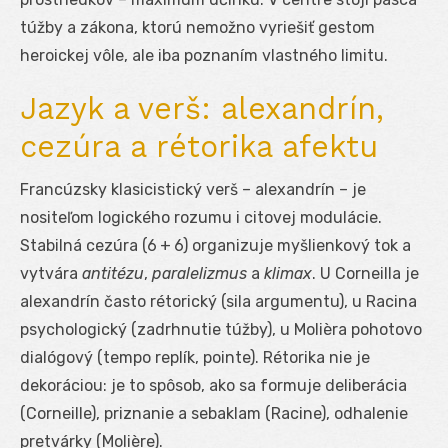
túžby a zákona, ktorú nemožno vyriešiť gestom
heroickej vôle, ale iba poznaním vlastného limitu.
Jazyk a verš: alexandrín,
cezúra a rétorika afektu
Francúzsky klasicistický verš – alexandrín – je
nositeľom logického rozumu i citovej modulácie.
Stabilná cezúra (6 + 6) organizuje myšlienkový tok a
vytvára
antitézu
,
paralelizmus
a
klimax
. U Corneilla je
alexandrín často rétorický (sila argumentu), u Racina
psychologický (zadrhnutie túžby), u Molièra pohotovo
dialógový (tempo replík, pointe). Rétorika nie je
dekoráciou: je to spôsob, ako sa formuje deliberácia
(Corneille), priznanie a sebaklam (Racine), odhalenie
pretvárky (Molière).