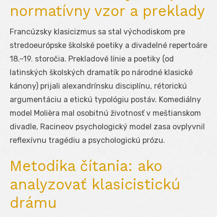
normatívny vzor a preklady
Francúzsky klasicizmus sa stal východiskom pre
stredoeurópske školské poetiky a divadelné repertoáre
18.–19. storočia. Prekladové línie a poetiky (od
latinských školských dramatík po národné klasické
kánony) prijali alexandrínsku disciplínu, rétorickú
argumentáciu a etickú typológiu postáv. Komediálny
model Molièra mal osobitnú životnosť v meštianskom
divadle, Racineov psychologický model zasa ovplyvnil
reflexívnu tragédiu a psychologickú prózu.
Metodika čítania: ako
analyzovať klasicistickú
drámu