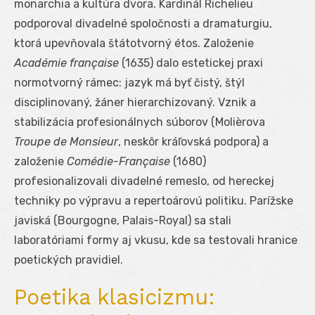
monarchia a kultúra dvora. Kardinál Richelieu
podporoval divadelné spoločnosti a dramaturgiu,
ktorá upevňovala štátotvorný étos. Založenie
Académie française
(1635) dalo estetickej praxi
normotvorný rámec: jazyk má byť čistý, štýl
disciplinovaný, žáner hierarchizovaný. Vznik a
stabilizácia profesionálnych súborov (Molièrova
Troupe de Monsieur
, neskôr kráľovská podpora) a
založenie
Comédie-Française
(1680)
profesionalizovali divadelné remeslo, od hereckej
techniky po výpravu a repertoárovú politiku. Parížske
javiská (Bourgogne, Palais-Royal) sa stali
laboratóriami formy aj vkusu, kde sa testovali hranice
poetických pravidiel.
Poetika klasicizmu: