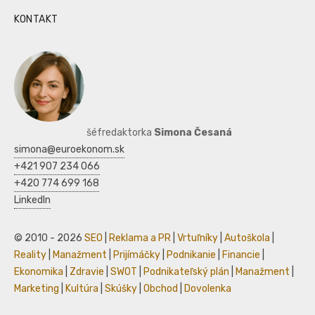
KONTAKT
šéfredaktorka
Simona Česaná
simona@euroekonom.sk
+421 907 234 066
+420 774 699 168
LinkedIn
© 2010 - 2026
SEO
|
Reklama a PR
|
Vrtuľníky
|
Autoškola
|
Reality
|
Manažment
|
Prijímáčky
|
Podnikanie
|
Financie
|
Ekonomika
|
Zdravie
|
SWOT
|
Podnikateľský plán
|
Manažment
|
Marketing
|
Kultúra
|
Skúšky
|
Obchod
|
Dovolenka