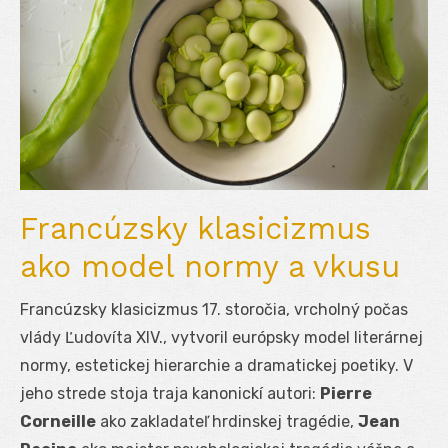
Francúzsky klasicizmus
ako model normy a vkusu
Francúzsky klasicizmus 17. storočia, vrcholný počas
vlády Ľudovíta XIV., vytvoril európsky model literárnej
normy, estetickej hierarchie a dramatickej poetiky. V
jeho strede stoja traja kanonickí autori:
Pierre
Corneille
ako zakladateľ hrdinskej tragédie,
Jean