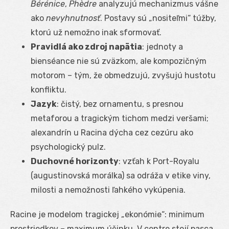
Bérénice
,
Phèdre
analyzujú mechanizmus vášne
ako
nevyhnutnosť
. Postavy sú „nositeľmi“ túžby,
ktorú už nemožno inak sformovať.
Pravidlá ako zdroj napätia
: jednoty a
bienséance nie sú zväzkom, ale kompozičným
motorom – tým, že obmedzujú, zvyšujú hustotu
konfliktu.
Jazyk
: čistý, bez ornamentu, s presnou
metaforou a tragickým tichom medzi veršami;
alexandrín u Racina dýcha cez cezúru ako
psychologický pulz.
Duchovné horizonty
: vzťah k Port-Royalu
(augustinovská morálka) sa odráža v etike viny,
milosti a nemožnosti ľahkého vykúpenia.
Racine je modelom tragickej „ekonómie“: minimum
prostriedkov – maximum účinku. V centre stojí pasca