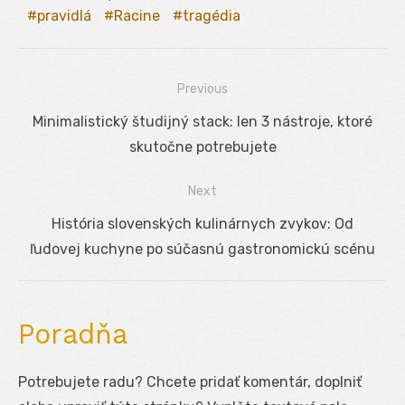
pravidlá
Racine
tragédia
Previous
Navigácia
Previous
Minimalistický študijný stack: len 3 nástroje, ktoré
v
post:
skutočne potrebujete
článku
Next
Next
História slovenských kulinárnych zvykov: Od
post:
ľudovej kuchyne po súčasnú gastronomickú scénu
Poradňa
Potrebujete radu? Chcete pridať komentár, doplniť