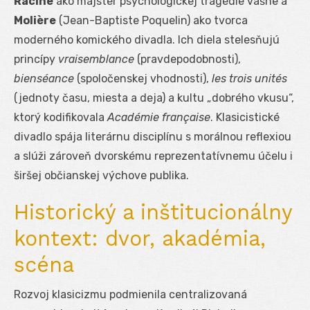
Racine
ako majster psychologickej tragédie vášne a
Molière
(Jean-Baptiste Poquelin) ako tvorca
moderného komického divadla. Ich diela stelesňujú
princípy
vraisemblance
(pravdepodobnosti),
bienséance
(spoločenskej vhodnosti),
les trois unités
(jednoty času, miesta a deja) a kultu „dobrého vkusu“,
ktorý kodifikovala
Académie française
. Klasicistické
divadlo spája literárnu disciplínu s morálnou reflexiou
a slúži zároveň dvorskému reprezentatívnemu účelu i
širšej občianskej výchove publika.
Historický a inštitucionálny
kontext: dvor, akadémia,
scéna
Rozvoj klasicizmu podmienila centralizovaná