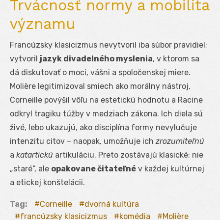
Trvácnosť normy a mobilita
významu
Francúzsky klasicizmus nevytvoril iba súbor pravidiel;
vytvoril
jazyk divadelného myslenia
, v ktorom sa
dá diskutovať o moci, vášni a spoločenskej miere.
Molière legitimizoval smiech ako morálny nástroj,
Corneille povýšil vôľu na estetickú hodnotu a Racine
odkryl tragiku túžby v medziach zákona. Ich diela sú
živé, lebo ukazujú, ako disciplína formy nevylučuje
intenzitu citov – naopak, umožňuje ich
zrozumiteľnú
a
katartickú
artikuláciu. Preto zostávajú klasické: nie
„staré“, ale
opakovane čitateľné
v každej kultúrnej
a etickej konštelácii.
Tag:
Corneille
dvorná kultúra
francúzsky klasicizmus
komédia
Molière