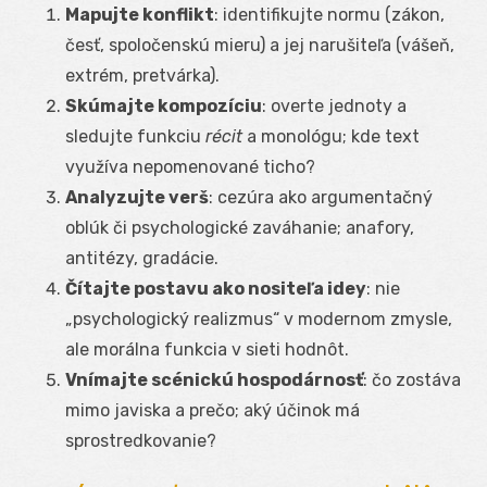
Mapujte konflikt
: identifikujte normu (zákon,
česť, spoločenskú mieru) a jej narušiteľa (vášeň,
extrém, pretvárka).
Skúmajte kompozíciu
: overte jednoty a
sledujte funkciu
récit
a monológu; kde text
využíva nepomenované ticho?
Analyzujte verš
: cezúra ako argumentačný
oblúk či psychologické zaváhanie; anafory,
antitézy, gradácie.
Čítajte postavu ako nositeľa idey
: nie
„psychologický realizmus“ v modernom zmysle,
ale morálna funkcia v sieti hodnôt.
Vnímajte scénickú hospodárnosť
: čo zostáva
mimo javiska a prečo; aký účinok má
sprostredkovanie?