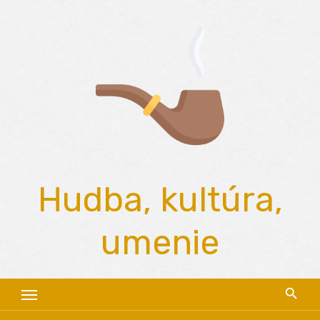
Skip
to
content
Hudba, kultúra,
umenie