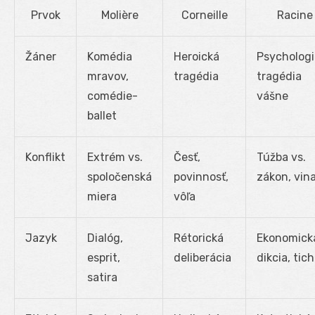
Prvok
Molière
Corneille
Racine
Žáner
Komédia
Heroická
Psycholog
mravov,
tragédia
tragédia
comédie-
vášne
ballet
Konflikt
Extrém vs.
Česť,
Túžba vs.
spoločenská
povinnosť,
zákon, vin
miera
vôľa
Jazyk
Dialóg,
Rétorická
Ekonomick
esprit,
deliberácia
dikcia, tic
satira