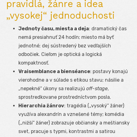
pravidlá, žánre a idea
„vysokej“ jednoduchosti
Jednoty času, miesta a deja
: dramatický čas
nemá presiahnuť 24 hodín; miesto má byť
jednotné; dej sústredený bez vedľajších
odbočiek. Cieľom je optická a logická
kompaktnosť.
Vraisemblance a bienséance
: postavy konajú
vierohodne a v súlade s etikou stavu; násilie a
„nepekné“ úkony sa realizujú
off-stage
,
sprostredkovane prostredníctvom posla.
Hierarchia žánrov
: tragédia („vysoký“ žáner)
využíva alexandrín a vznešené témy; komédia
(„nižší“ žáner) zobrazuje občiansky a meštiansky
svet, pracuje s typmi, kontrastmi a satirou