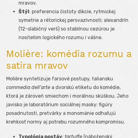
mravov.
Štýl
: preferencia čistoty dikcie, rytmickej
symetrie a rétorickej persvazívnosti; alexandrín
(12-slabičný verš) so stabilnou cezúrou je
nositeľom logického rozumu i vášne.
Molière: komédia rozumu a
satira mravov
Molière syntetizuje farsové postupy, taliansku
commedia dell’arte
a dvorskú etiketu do komédie,
ktorá je zároveň smiechom i morálnou skúškou. Jeho
javisko je laboratórium sociálnej masky: figúry
posadnutosti, pretvárky a monománie odhaľujú
krehkosť normy aj potrebu rozumného kompromisu.
Typológia postáv
:
tartuffe
(náboženský