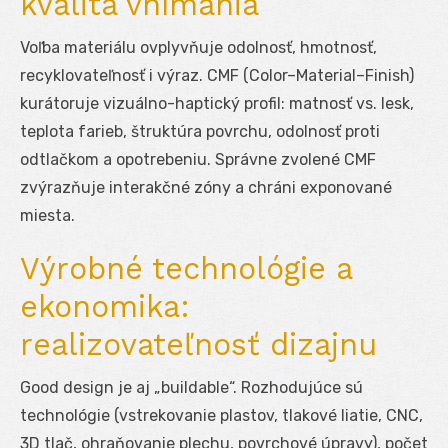
kvalita vnímania
Voľba materiálu ovplyvňuje odolnosť, hmotnosť,
recyklovateľnosť i výraz. CMF (Color–Material–Finish)
kurátoruje vizuálno-haptický profil: matnosť vs. lesk,
teplota farieb, štruktúra povrchu, odolnosť proti
odtlačkom a opotrebeniu. Správne zvolené CMF
zvýrazňuje interakčné zóny a chráni exponované
miesta.
Výrobné technológie a
ekonomika:
realizovateľnosť dizajnu
Good design je aj „buildable“. Rozhodujúce sú
technológie (vstrekovanie plastov, tlakové liatie, CNC,
3D tlač, ohraňovanie plechu, povrchové úpravy), počet