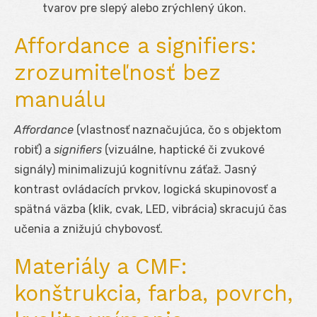
tvarov pre slepý alebo zrýchlený úkon.
Affordance a signifiers:
zrozumiteľnosť bez
manuálu
Affordance
(vlastnosť naznačujúca, čo s objektom
robiť) a
signifiers
(vizuálne, haptické či zvukové
signály) minimalizujú kognitívnu záťaž. Jasný
kontrast ovládacích prvkov, logická skupinovosť a
spätná väzba (klik, cvak, LED, vibrácia) skracujú čas
učenia a znižujú chybovosť.
Materiály a CMF:
konštrukcia, farba, povrch,