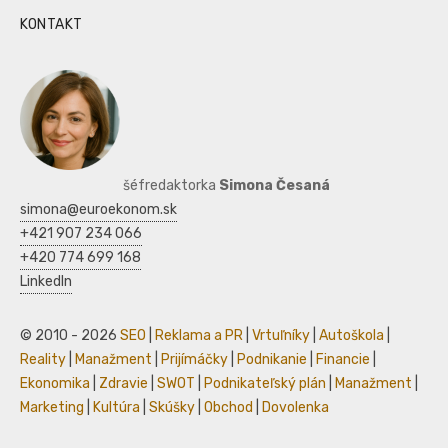
KONTAKT
šéfredaktorka
Simona Česaná
simona@euroekonom.sk
+421 907 234 066
+420 774 699 168
LinkedIn
© 2010 - 2026
SEO
|
Reklama a PR
|
Vrtuľníky
|
Autoškola
|
Reality
|
Manažment
|
Prijímáčky
|
Podnikanie
|
Financie
|
Ekonomika
|
Zdravie
|
SWOT
|
Podnikateľský plán
|
Manažment
|
Marketing
|
Kultúra
|
Skúšky
|
Obchod
|
Dovolenka