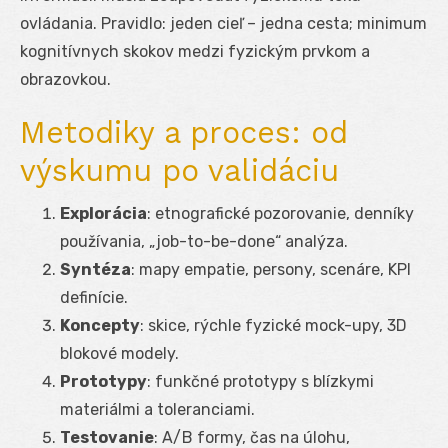
ovládania. Pravidlo: jeden cieľ – jedna cesta; minimum
kognitívnych skokov medzi fyzickým prvkom a
obrazovkou.
Metodiky a proces: od
výskumu po validáciu
Explorácia
: etnografické pozorovanie, denníky
používania, „job-to-be-done“ analýza.
Syntéza
: mapy empatie, persony, scenáre, KPI
definície.
Koncepty
: skice, rýchle fyzické mock-upy, 3D
blokové modely.
Prototypy
: funkčné prototypy s blízkymi
materiálmi a toleranciami.
Testovanie
: A/B formy, čas na úlohu,