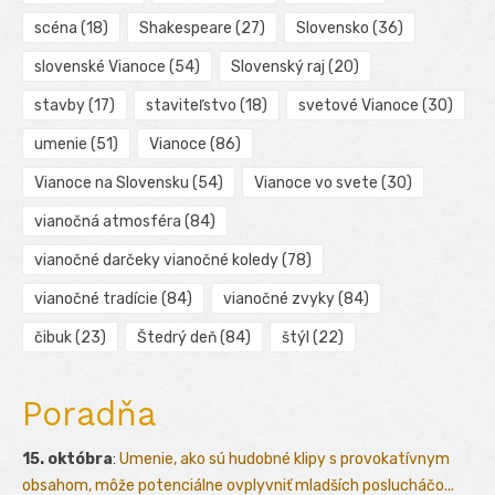
scéna
(18)
Shakespeare
(27)
Slovensko
(36)
slovenské Vianoce
(54)
Slovenský raj
(20)
stavby
(17)
staviteľstvo
(18)
svetové Vianoce
(30)
umenie
(51)
Vianoce
(86)
Vianoce na Slovensku
(54)
Vianoce vo svete
(30)
vianočná atmosféra
(84)
vianočné darčeky vianočné koledy
(78)
vianočné tradície
(84)
vianočné zvyky
(84)
čibuk
(23)
Štedrý deň
(84)
štýl
(22)
Poradňa
15. októbra
:
Umenie, ako sú hudobné klipy s provokatívnym
obsahom, môže potenciálne ovplyvniť mladších poslucháčo...