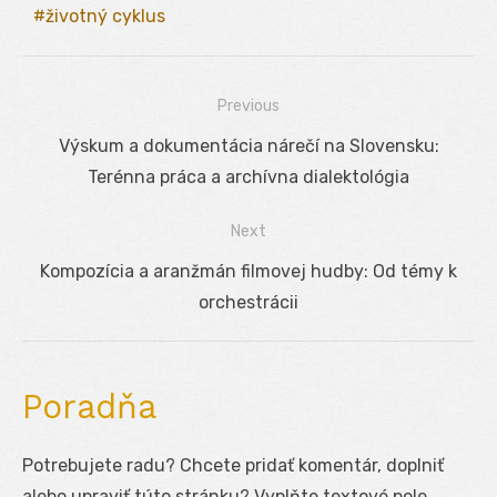
životný cyklus
Previous
Navigácia
Previous
Výskum a dokumentácia nárečí na Slovensku:
v
post:
Terénna práca a archívna dialektológia
článku
Next
Next
Kompozícia a aranžmán filmovej hudby: Od témy k
post:
orchestrácii
Poradňa
Potrebujete radu? Chcete pridať komentár, doplniť
alebo upraviť túto stránku? Vyplňte textové pole