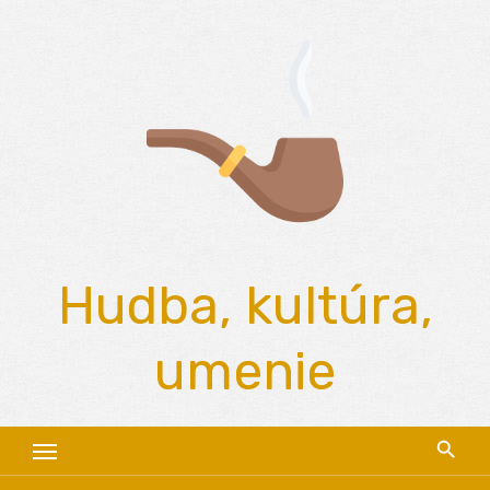
Skip
to
content
Hudba, kultúra,
umenie