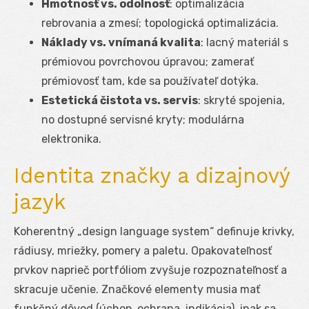
Hmotnosť vs. odolnosť
: optimalizácia
rebrovania a zmesí; topologická optimalizácia.
Náklady vs. vnímaná kvalita
: lacný materiál s
prémiovou povrchovou úpravou; zamerať
prémiovosť tam, kde sa používateľ dotýka.
Estetická čistota vs. servis
: skryté spojenia,
no dostupné servisné kryty; modulárna
elektronika.
Identita značky a dizajnový
jazyk
Koherentný „design language system“ definuje krivky,
rádiusy, mriežky, pomery a paletu. Opakovateľnosť
prvkov naprieč portfóliom zvyšuje rozpoznateľnosť a
skracuje učenie. Značkové elementy musia mať
funkčný dôvod (úchop, ochrana, indikácia), inak sa