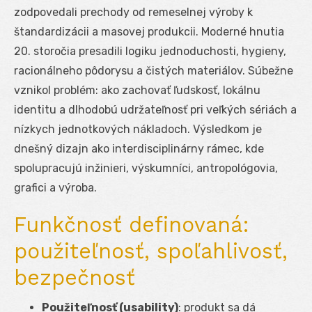
zodpovedali prechody od remeselnej výroby k
štandardizácii a masovej produkcii. Moderné hnutia
20. storočia presadili logiku jednoduchosti, hygieny,
racionálneho pôdorysu a čistých materiálov. Súbežne
vznikol problém: ako zachovať ľudskosť, lokálnu
identitu a dlhodobú udržateľnosť pri veľkých sériách a
nízkych jednotkových nákladoch. Výsledkom je
dnešný dizajn ako interdisciplinárny rámec, kde
spolupracujú inžinieri, výskumníci, antropológovia,
grafici a výroba.
Funkčnosť definovaná:
použiteľnosť, spoľahlivosť,
bezpečnosť
Použiteľnosť (usability)
: produkt sa dá