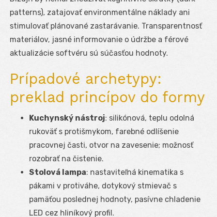
patterns), zatajovať environmentálne náklady ani
stimulovať plánované zastarávanie. Transparentnosť
materiálov, jasné informovanie o údržbe a férové
aktualizácie softvéru sú súčasťou hodnoty.
Prípadové archetypy:
preklad princípov do formy
Kuchynský nástroj
: silikónová, teplu odolná
rukoväť s protišmykom, farebné odlíšenie
pracovnej časti, otvor na zavesenie; možnosť
rozobrať na čistenie.
Stolová lampa
: nastaviteľná kinematika s
pákami v protiváhe, dotykový stmievač s
pamäťou poslednej hodnoty, pasívne chladenie
LED cez hliníkový profil.