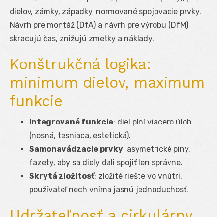
dielov, zámky, západky, normované spojovacie prvky.
Návrh pre montáž (DfA) a návrh pre výrobu (DfM)
skracujú čas, znižujú zmetky a náklady.
Konštrukčná logika:
minimum dielov, maximum
funkcie
Integrované funkcie
: diel plní viacero úloh
(nosná, tesniaca, estetická).
Samonavádzacie prvky
: asymetrické piny,
fazety, aby sa diely dali spojiť len správne.
Skrytá zložitosť
: zložité riešte vo vnútri,
používateľ nech vníma jasnú jednoduchosť.
Udržateľnosť a cirkulárny