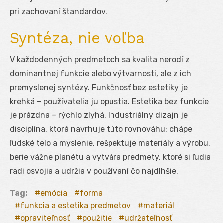
pri zachovaní štandardov.
Syntéza, nie voľba
V každodenných predmetoch sa kvalita nerodí z
dominantnej funkcie alebo výtvarnosti, ale z ich
premyslenej syntézy. Funkčnosť bez estetiky je
krehká – používatelia ju opustia. Estetika bez funkcie
je prázdna – rýchlo zlyhá. Industriálny dizajn je
disciplína, ktorá navrhuje túto rovnováhu: chápe
ľudské telo a myslenie, rešpektuje materiály a výrobu,
berie vážne planétu a vytvára predmety, ktoré si ľudia
radi osvojia a udržia v používaní čo najdlhšie.
Tag:
emócia
forma
funkcia a estetika predmetov
materiál
opraviteľnosť
použitie
udržateľnosť