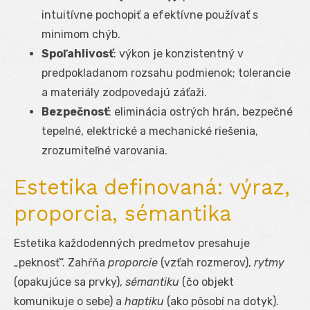
intuitívne pochopiť a efektívne používať s
minimom chýb.
Spoľahlivosť
: výkon je konzistentný v
predpokladanom rozsahu podmienok; tolerancie
a materiály zodpovedajú záťaži.
Bezpečnosť
: eliminácia ostrých hrán, bezpečné
tepelné, elektrické a mechanické riešenia,
zrozumiteľné varovania.
Estetika definovaná: výraz,
proporcia, sémantika
Estetika každodenných predmetov presahuje
„peknosť“. Zahŕňa
proporcie
(vzťah rozmerov),
rytmy
(opakujúce sa prvky),
sémantiku
(čo objekt
komunikuje o sebe) a
haptiku
(ako pôsobí na dotyk).