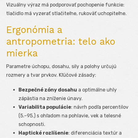
Vizuálny výraz má podporovať pochopenie funkcie:
tlačidlo má vyzerať stlačiteľne, rukoväť uchopiteľne.
Ergonómia a
antropometria: telo ako
mierka
Parametre úchopu, dosahu, sily a polohy určujú
rozmery a tvar prvkov. Kľúčové zásady:
Bezpečné zóny dosahu
a optimálne uhly
zápästia na zníženie únavy.
Variabilita populácie
: návrh podľa percentilov
(5.–95.) s ohľadom na pohlavie, vek a telesné
schopnosti.
Haptické rozlíšenie
: diferenciácia textúr a