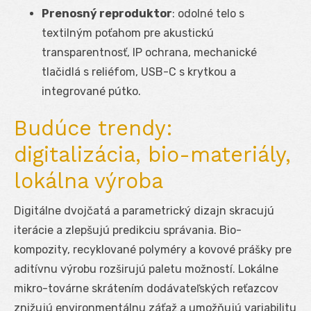
Prenosný reproduktor
: odolné telo s
textilným poťahom pre akustickú
transparentnosť, IP ochrana, mechanické
tlačidlá s reliéfom, USB-C s krytkou a
integrované pútko.
Budúce trendy:
digitalizácia, bio-materiály,
lokálna výroba
Digitálne dvojčatá a parametrický dizajn skracujú
iterácie a zlepšujú predikciu správania. Bio-
kompozity, recyklované polyméry a kovové prášky pre
aditívnu výrobu rozširujú paletu možností. Lokálne
mikro-továrne skrátením dodávateľských reťazcov
znižujú environmentálnu záťaž a umožňujú variabilitu