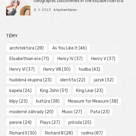
Geographic Discoveries in the Elizabethan Era
8. 9. 2023
6 komentárov
TÉMY
architektúra
(28)
As You Like It
(46)
Elisabethian era
(71)
Henry IV
(37)
Henry V
(37)
Henry VI
(37)
Henry VIII
(30)
hudba
(43)
hudobná skupina
(23)
identita
(22)
jazyk
(32)
kapela
(26)
King John
(51)
King Lear
(23)
klipy
(23)
kultúra
(38)
Measure for Measure
(38)
moderné záhrady
(20)
Music
(27)
Pata
(23)
piesne
(24)
Plays
(27)
príroda
(25)
Richard II
(30)
Richard III
(28)
rodina
(87)