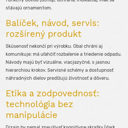
stávajú ornamentom.
Balíček, návod, servis:
rozšírený produkt
Skúsenosť nekončí pri výrobku. Obal chráni aj
komunikuje; má uľahčiť rozbalenie a triedenie odpadu.
Návody majú byť vizuálne, viacjazyčné, s jasnou
hierarchiou krokov. Servisné schémy a dostupnosť
náhradných dielov predlžujú životnosť a dôveru.
Etika a zodpovednosť:
technológia bez
manipulácie
Dizajn by nemal zneužívať kognitívne skratky (dark