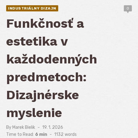
INDUSTRIÁLNY DIZAJN
0
Funkčnosť a
estetika v
každodenných
predmetoch:
Dizajnérske
myslenie
By
Marek Bielik
Posted
19. 1. 2026
on
Time to Read:
6 min
-
1132
words