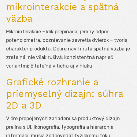
mikrointerakcie a spätná
väzba
Mikrointerakcie – klik prepínača, jemný odpor
potenciometra, doznievanie zavretia dvierok – tvoria
charakter produktu. Dobre navrhnutá spätná väzba je
zreteľná, nie však rušivá; konzistentná naprieč
variantmi; čitateľná v tichu aj v hluku.
Grafické rozhranie a
priemyselný dizajn: súhra
2D a 3D
V ére prepojených zariadení sa produktový dizajn
prelína s UI. Ikonografia, typografia a hierarchia
informácií musia zodpovedať fyzickému toku