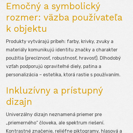
Emočný a symbolický
rozmer: väzba používateľa
k objektu
Produkty vytvárajú príbeh: farby, krivky, zvuky a
materiály komunikujú identitu značky a charakter
použitia (precíznosť, robustnosť, hravosť). Dlhodobý
vzťah podporujú opraviteľné diely, patina a
personalizácia – estetika, ktorá rastie s používaním.
Inkluzívny a prístupný
dizajn
Univerzálny dizajn neznamená priemer pre
„priemerného“ človeka, ale spektrum riešení.
Kontrastné značenie, reliéfne piktogramy, hlasová a