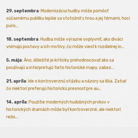
29. septembra
:
Modernizácia hudby môže pomôcť
súčasnému publiku lepšie sa stotožniť s hrou a jej témami, hoci
puris...
18. septembra
:
Hudba môže výrazne ovplyvniť, ako diváci
vnímajú postavy a ich motívy, čo môže viesť k rozdielnej in...
5. mája
:
Áno, dôležité je kriticky prehodnocovať ako sa
používajú a interpretujú tieto historické mapy, zabez...
21. apríla
:
Ide o kontroverznú otázku a názory sa líšia. Zatiaľ
čo niektorí preferujú historickú presnosť pre au...
14. apríla
:
Použitie moderných hudobných prvkov v
historických dramách môže byť kontroverzné, ale niektorí
režis...