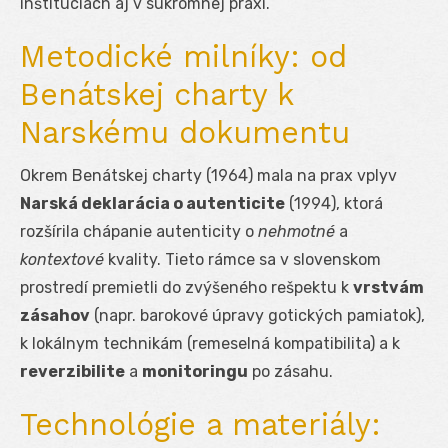
inštitúciách aj v súkromnej praxi.
Metodické milníky: od
Benátskej charty k
Narskému dokumentu
Okrem Benátskej charty (1964) mala na prax vplyv
Narská deklarácia o autenticite
(1994), ktorá
rozšírila chápanie autenticity o
nehmotné
a
kontextové
kvality. Tieto rámce sa v slovenskom
prostredí premietli do zvýšeného rešpektu k
vrstvám
zásahov
(napr. barokové úpravy gotických pamiatok),
k lokálnym technikám (remeselná kompatibilita) a k
reverzibilite
a
monitoringu
po zásahu.
Technológie a materiály: