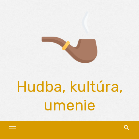
Skip
to
content
Hudba, kultúra,
umenie