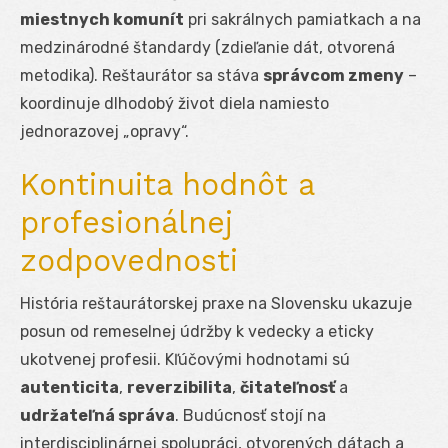
miestnych komunít
pri sakrálnych pamiatkach a na
medzinárodné štandardy (zdieľanie dát, otvorená
metodika). Reštaurátor sa stáva
správcom zmeny
–
koordinuje dlhodobý život diela namiesto
jednorazovej „opravy“.
Kontinuita hodnôt a
profesionálnej
zodpovednosti
História reštaurátorskej praxe na Slovensku ukazuje
posun od remeselnej údržby k vedecky a eticky
ukotvenej profesii. Kľúčovými hodnotami sú
autenticita
,
reverzibilita
,
čitateľnosť
a
udržateľná správa
. Budúcnosť stojí na
interdisciplinárnej spolupráci, otvorených dátach a