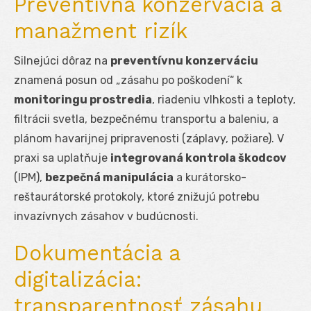
Preventívna konzervácia a
manažment rizík
Silnejúci dôraz na
preventívnu konzerváciu
znamená posun od „zásahu po poškodení“ k
monitoringu prostredia
, riadeniu vlhkosti a teploty,
filtrácii svetla, bezpečnému transportu a baleniu, a
plánom havarijnej pripravenosti (záplavy, požiare). V
praxi sa uplatňuje
integrovaná kontrola škodcov
(IPM),
bezpečná manipulácia
a kurátorsko-
reštaurátorské protokoly, ktoré znižujú potrebu
invazívnych zásahov v budúcnosti.
Dokumentácia a
digitalizácia:
transparentnosť zásahu