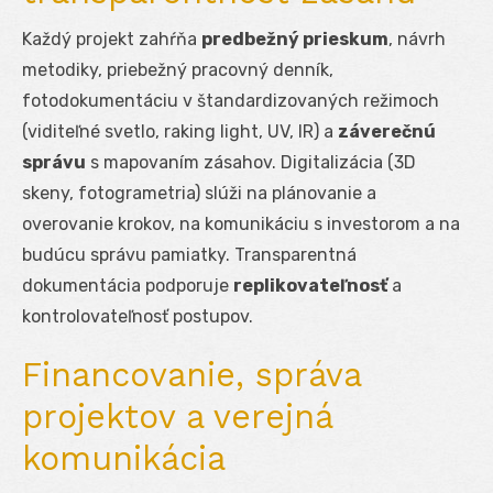
Každý projekt zahŕňa
predbežný prieskum
, návrh
metodiky, priebežný pracovný denník,
fotodokumentáciu v štandardizovaných režimoch
(viditeľné svetlo, raking light, UV, IR) a
záverečnú
správu
s mapovaním zásahov. Digitalizácia (3D
skeny, fotogrametria) slúži na plánovanie a
overovanie krokov, na komunikáciu s investorom a na
budúcu správu pamiatky. Transparentná
dokumentácia podporuje
replikovateľnosť
a
kontrolovateľnosť postupov.
Financovanie, správa
projektov a verejná
komunikácia