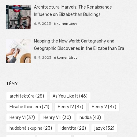
Architectural Marvels: The Renaissance
Influence on Elizabethan Buildings
6. 9. 2023
6 komentárov
Mapping the New World: Cartography and
Geographic Discoveries in the Elizabethan Era
8. 9. 2023
6 komentárov
TÉMY
architektúra
(28)
As You Like It
(46)
Elisabethian era
(71)
Henry IV
(37)
Henry V
(37)
Henry VI
(37)
Henry VIII
(30)
hudba
(43)
hudobná skupina
(23)
identita
(22)
jazyk
(32)