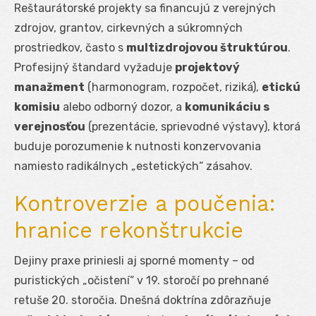
Reštaurátorské projekty sa financujú z verejných
zdrojov, grantov, cirkevných a súkromných
prostriedkov, často s
multizdrojovou štruktúrou
.
Profesijný štandard vyžaduje
projektový
manažment
(harmonogram, rozpočet, riziká),
etickú
komisiu
alebo odborný dozor, a
komunikáciu s
verejnosťou
(prezentácie, sprievodné výstavy), ktorá
buduje porozumenie k nutnosti konzervovania
namiesto radikálnych „estetických“ zásahov.
Kontroverzie a poučenia:
hranice rekonštrukcie
Dejiny praxe priniesli aj sporné momenty – od
puristických „očistení“ v 19. storočí po prehnané
retuše 20. storočia. Dnešná doktrína zdôrazňuje