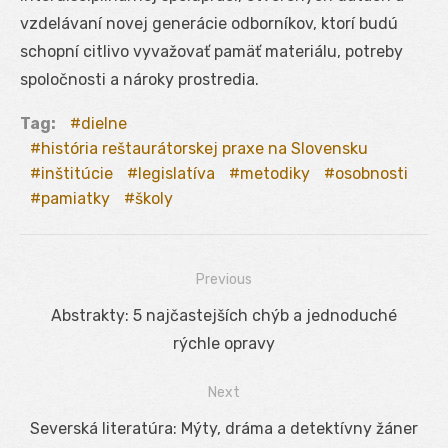
vzdelávaní novej generácie odborníkov, ktorí budú
schopní citlivo vyvažovať pamäť materiálu, potreby
spoločnosti a nároky prostredia.
Tag:
dielne
história reštaurátorskej praxe na Slovensku
inštitúcie
legislatíva
metodiky
osobnosti
pamiatky
školy
Previous
Navigácia
Previous
Abstrakty: 5 najčastejších chýb a jednoduché
v
post:
rýchle opravy
článku
Next
Next
Severská literatúra: Mýty, dráma a detektívny žáner