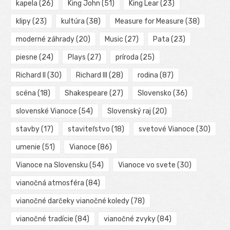
kapela
(26)
King John
(51)
King Lear
(23)
klipy
(23)
kultúra
(38)
Measure for Measure
(38)
moderné záhrady
(20)
Music
(27)
Pata
(23)
piesne
(24)
Plays
(27)
príroda
(25)
Richard II
(30)
Richard III
(28)
rodina
(87)
scéna
(18)
Shakespeare
(27)
Slovensko
(36)
slovenské Vianoce
(54)
Slovenský raj
(20)
stavby
(17)
staviteľstvo
(18)
svetové Vianoce
(30)
umenie
(51)
Vianoce
(86)
Vianoce na Slovensku
(54)
Vianoce vo svete
(30)
vianočná atmosféra
(84)
vianočné darčeky vianočné koledy
(78)
vianočné tradície
(84)
vianočné zvyky
(84)