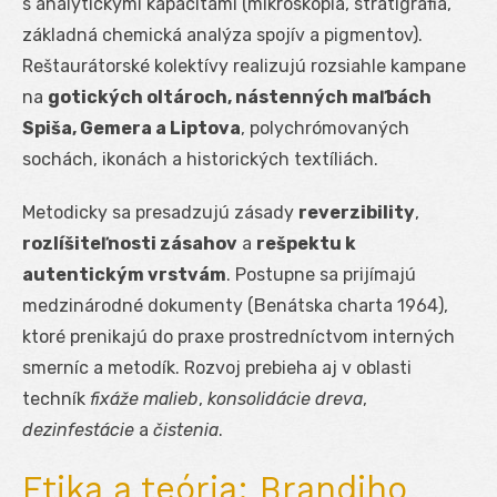
s analytickými kapacitami (mikroskopia, stratigrafia,
základná chemická analýza spojív a pigmentov).
Reštaurátorské kolektívy realizujú rozsiahle kampane
na
gotických oltároch, nástenných maľbách
Spiša, Gemera a Liptova
, polychrómovaných
sochách, ikonách a historických textíliách.
Metodicky sa presadzujú zásady
reverzibility
,
rozlíšiteľnosti zásahov
a
rešpektu k
autentickým vrstvám
. Postupne sa prijímajú
medzinárodné dokumenty (Benátska charta 1964),
ktoré prenikajú do praxe prostredníctvom interných
smerníc a metodík. Rozvoj prebieha aj v oblasti
techník
fixáže malieb
,
konsolidácie dreva
,
dezinfestácie
a
čistenia
.
Etika a teória: Brandiho