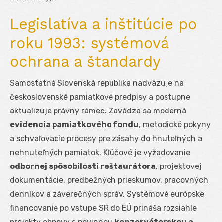
Legislatíva a inštitúcie po
roku 1993: systémová
ochrana a štandardy
Samostatná Slovenská republika nadväzuje na
československé pamiatkové predpisy a postupne
aktualizuje právny rámec. Zavádza sa moderná
evidencia pamiatkového fondu
, metodické pokyny
a schvaľovacie procesy pre zásahy do hnuteľných a
nehnuteľných pamiatok. Kľúčové je vyžadovanie
odbornej spôsobilosti reštaurátora
, projektovej
dokumentácie, predbežných prieskumov, pracovných
denníkov a záverečných správ. Systémové európske
financovanie po vstupe SR do EÚ prináša rozsiahle
projekty obnovy s povinnou
konzervátorskou a