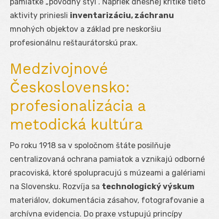
pamiatke „pôvodný štýl“. Napriek dnešnej kritike tieto
aktivity priniesli
inventarizáciu, záchranu
mnohých objektov a základ pre neskoršiu
profesionálnu reštaurátorskú prax.
Medzivojnové
Československo:
profesionalizácia a
metodická kultúra
Po roku 1918 sa v spoločnom štáte posilňuje
centralizovaná ochrana pamiatok a vznikajú odborné
pracoviská, ktoré spolupracujú s múzeami a galériami
na Slovensku. Rozvíja sa
technologický výskum
materiálov, dokumentácia zásahov, fotografovanie a
archívna evidencia. Do praxe vstupujú princípy