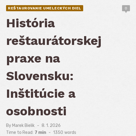
REŠTAUROVANIE UMELECKÝCH DIEL
0
História
reštaurátorskej
praxe na
Slovensku:
Inštitúcie a
osobnosti
By
Marek Bielik
Posted
8. 1. 2026
on
Time to Read:
7 min
-
1350
words