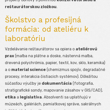
reštaurátorskou zložkou
.
Školstvo a profesijná
formácia: od ateliéru k
laboratóriu
Vzdelávanie reštaurátorov sa opiera o
ateliérovú
prax
(maľba na plátne a doske, nástenná maľba,
drevená polychrómia, papier, textil, kov, sklo, keramika)
a o
material science
(chemizmus spojív, degradačné
procesy, interakcia čistiacich systémov). Dôležitou
súčasťou výučby je
dokumentácia
(fotografia,
stratigrafické sondy, mapovanie zásahov v GIS/CAD),
etika
a
legislatíva
. Absolventi sa uplatňujú v
múzeách, galériách, pamiatkovej správe, sakrálnych