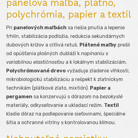
panelová maľba, plátno,
polychrómia, papier a textil
Pri
panelových maľbách
sa riešia pnutia a lepenie
trhlín, stabilizácia podložia, redukcia sekundárnych
dubových krížov a citlivá retuš.
Plátené maľby
prešli
od opúšťania plošných dubláží k
napínaniu s
variabilnou elastičnosťou
a k lokálnym stabilizáciám.
Polychrómované drevo
vyžaduje zladenie vlhkosti,
mikrobiologickú stabilizáciu a rešpekt k zlatníckym
technikám (plátkové zlato, mixtión).
Papier a
pergamen
sa konzervujú s dôrazom na
bezokyslé
materiály, odkyseľovanie a ukladací režim.
Textil
kladie dôraz na podlepovanie sieťovinami, špeciálne
šitia a ochranné vitríny s kontrolovanou klímou.