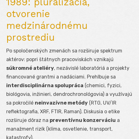
1989: pluralizácia,
otvorenie
medzinárodnému
prostrediu
Po spoločenských zmenách sa rozširuje spektrum
aktérov: popri štátnych pracoviskách vznikajú
súkromné ateliéry
, nezávislé laboratóriá a projekty
financované grantmi a nadáciami. Prehlbuje sa
interdisciplinárna spolupráca
(chemici, fyzici,
biológovia, inžinieri, dendrochronológovia) a využívajú
sa pokročilé
neinvazívne metódy
(RTG, UV/IR
reflektografia, XRF, FTIR, Raman). Diskusia o etike
rozširuje dôraz na
preventívnu konzerváciu
a
manažment rizík (klíma, osvetlenie, transport,
katastrofy).