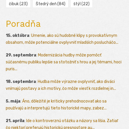
čibuk
(23)
Štedrý deň
(84)
štýl
(22)
Poradňa
15. októbra
:
Umenie, ako sú hudobné klipy s provokatívnym
obsahom, môže potenciálne ovplyvniť mladších poslucháčo...
29. septembra
:
Modernizácia hudby môže pomôcť
súčasnému publiku lepšie sa stotožniť s hrou a jej témami, hoci
puris...
18. septembra
:
Hudba môže výrazne ovplyvniť, ako diváci
vnímajú postavy a ich motívy, čo môže viesť k rozdielnej in...
5. mája
:
Áno, dôležité je kriticky prehodnocovať ako sa
používajú a interpretujú tieto historické mapy, zabez...
21. apríla
:
Ide o kontroverznú otázku a názory sa líšia. Zatiaľ
čo niektorí preferujú historickú presnosť pre au...