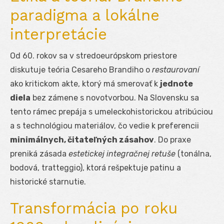
paradigma a lokálne
interpretácie
Od 60. rokov sa v stredoeurópskom priestore
diskutuje teória Cesareho Brandiho o
restaurovaní
ako kritickom akte, ktorý má smerovať k
jednote
diela
bez zámene s novotvorbou. Na Slovensku sa
tento rámec prepája s umeleckohistorickou atribúciou
a s technológiou materiálov, čo vedie k preferencii
minimálnych, čitateľných zásahov
. Do praxe
preniká zásada
estetickej integračnej retuše
(tonálna,
bodová, tratteggio), ktorá rešpektuje patinu a
historické starnutie.
Transformácia po roku