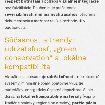
rešpekt k stratám
a potrebu
vizuálnej integrácie
bez falzifikácie. Poučením je preferencia
reverzibilných, minimálnych zásahov
, otvorená
dokumentácia a možnosť revízie rozhodnutí v
budúcnosti.
Súčasnosť a trendy:
udržateľnosť, „green
conservation“ a lokálna
kompatibilita
Aktuálne sa presadzuje
udržateľnosť
– nízkotoxické
systémy, minimálne obaly, opätovné využitie
materiálov, energeticky úsporné depozitáre. Silnie
dôraz na
lokálne kompatibilné materiály
(vápno,
tradičné omietky, regionálne dreviny),
participáciu