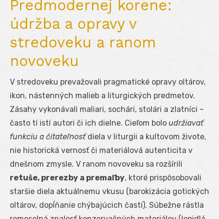
Predmodernej korene:
údržba a opravy v
stredoveku a ranom
novoveku
V stredoveku prevažovali pragmatické opravy oltárov,
ikon, nástenných malieb a liturgických predmetov.
Zásahy vykonávali maliari, sochári, stolári a zlatníci –
často tí istí autori či ich dielne. Cieľom bolo
udržiavať
funkciu a čitateľnosť
diela v liturgii a kultovom živote,
nie historická vernosť či materiálová autenticita v
dnešnom zmysle. V ranom novoveku sa rozšírili
retuše, prerezby a premaľby
, ktoré prispôsobovali
staršie diela aktuálnemu vkusu (barokizácia gotických
oltárov, dopĺňanie chýbajúcich častí). Súbežne rástla
remeselná znalosť konzervačných materiálov (lepidlá