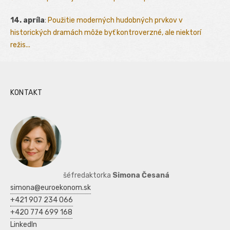
14. apríla
:
Použitie moderných hudobných prvkov v
historických dramách môže byť kontroverzné, ale niektorí
režis...
KONTAKT
šéfredaktorka
Simona Česaná
simona@euroekonom.sk
+421 907 234 066
+420 774 699 168
LinkedIn