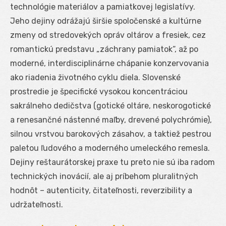
technológie materiálov a pamiatkovej legislatívy.
Jeho dejiny odrážajú širšie spoločenské a kultúrne
zmeny od stredovekých opráv oltárov a fresiek, cez
romantickú predstavu „záchrany pamiatok“, až po
moderné, interdisciplinárne chápanie konzervovania
ako riadenia životného cyklu diela. Slovenské
prostredie je špecifické vysokou koncentráciou
sakrálneho dedičstva (gotické oltáre, neskorogotické
a renesančné nástenné maľby, drevené polychrómie),
silnou vrstvou barokových zásahov, a taktiež pestrou
paletou ľudového a moderného umeleckého remesla.
Dejiny reštaurátorskej praxe tu preto nie sú iba radom
technických inovácií, ale aj príbehom pluralitných
hodnôt – autenticity, čitateľnosti, reverzibility a
udržateľnosti.