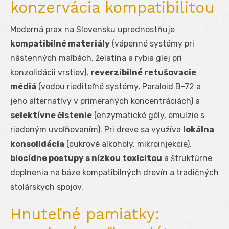
konzervácia kompatibilitou
Moderná prax na Slovensku uprednostňuje
kompatibilné materiály
(vápenné systémy pri
nástenných maľbách, želatína a rybia glej pri
konzolidácii vrstiev),
reverzibilné retušovacie
médiá
(vodou riediteľné systémy, Paraloid B-72 a
jeho alternatívy v primeraných koncentráciách) a
selektívne čistenie
(enzymatické gély, emulzie s
riadeným uvoľňovaním). Pri dreve sa využíva
lokálna
konsolidácia
(cukrové alkoholy, mikroinjekcie),
biocídne postupy s nízkou toxicitou
a štruktúrne
doplnenia na báze kompatibilných drevín a tradičných
stolárskych spojov.
Hnuteľné pamiatky: