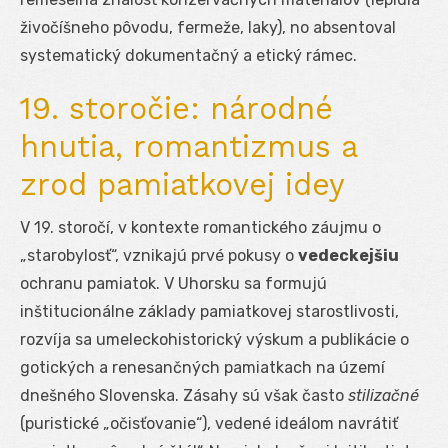
živočíšneho pôvodu, fermeže, laky), no absentoval
systematický dokumentačný a etický rámec.
19. storočie: národné
hnutia, romantizmus a
zrod pamiatkovej idey
V 19. storočí, v kontexte romantického záujmu o
„starobylosť“, vznikajú prvé pokusy o
vedeckejšiu
ochranu pamiatok. V Uhorsku sa formujú
inštitucionálne základy pamiatkovej starostlivosti,
rozvíja sa umeleckohistorický výskum a publikácie o
gotických a renesančných pamiatkach na území
dnešného Slovenska. Zásahy sú však často
stilizačné
(puristické „očisťovanie“), vedené ideálom navrátiť