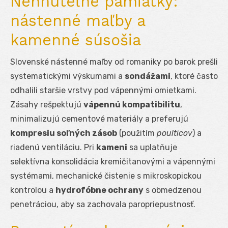
Nehnuteľné pamiatky:
nástenné maľby a
kamenné súsošia
Slovenské nástenné maľby od romaniky po barok prešli
systematickými výskumami a
sondážami
, ktoré často
odhalili staršie vrstvy pod vápennými omietkami.
Zásahy rešpektujú
vápennú kompatibilitu
,
minimalizujú cementové materiály a preferujú
kompresiu soľných zásob
(použitím
poulticov
) a
riadenú ventiláciu. Pri
kameni
sa uplatňuje
selektívna konsolidácia kremičitanovými a vápennými
systémami, mechanické čistenie s mikroskopickou
kontrolou a
hydrofóbne ochrany
s obmedzenou
penetráciou, aby sa zachovala paropriepustnosť.