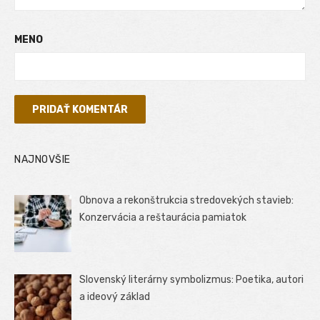
MENO
NAJNOVŠIE
Obnova a rekonštrukcia stredovekých stavieb:
Konzervácia a reštaurácia pamiatok
Slovenský literárny symbolizmus: Poetika, autori
a ideový základ