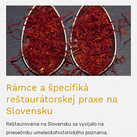
Rámce a špecifiká
reštaurátorskej praxe na
Slovensku
Reštaurovanie na Slovensku sa vyvíjalo na
priesečníku umeleckohistorického poznania,