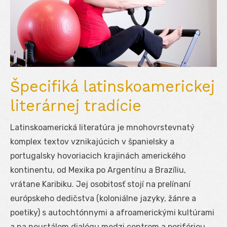
Špecifiká latinskoamerickej
literárnej tradície
Latinskoamerická literatúra je mnohovrstevnatý
komplex textov vznikajúcich v španielsky a
portugalsky hovoriacich krajinách amerického
kontinentu, od Mexika po Argentínu a Brazíliu,
vrátane Karibiku. Jej osobitosť stojí na prelínaní
európskeho dedičstva (koloniálne jazyky, žánre a
poetiky) s autochtónnymi a afroamerickými kultúrami
a na neustálom dialógu medzi centrom a perifériou,