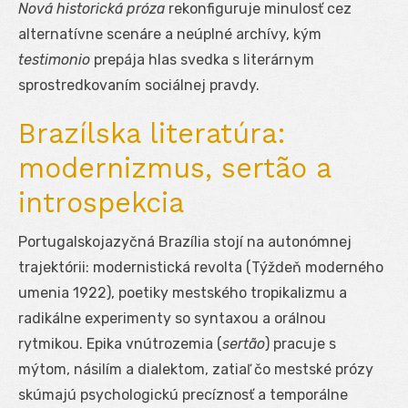
Nová historická próza
rekonfiguruje minulosť cez
alternatívne scenáre a neúplné archívy, kým
testimonio
prepája hlas svedka s literárnym
sprostredkovaním sociálnej pravdy.
Brazílska literatúra:
modernizmus, sertão a
introspekcia
Portugalskojazyčná Brazília stojí na autonómnej
trajektórii: modernistická revolta (Týždeň moderného
umenia 1922), poetiky mestského tropikalizmu a
radikálne experimenty so syntaxou a orálnou
rytmikou. Epika vnútrozemia (
sertão
) pracuje s
mýtom, násilím a dialektom, zatiaľ čo mestské prózy
skúmajú psychologickú precíznosť a temporálne