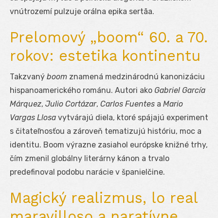
vnútrozemí pulzuje orálna epika sertãa.
Prelomový „boom“ 60. a 70.
rokov: estetika kontinentu
Takzvaný
boom
znamená medzinárodnú kanonizáciu
hispanoamerického románu. Autori ako
Gabriel García
Márquez
,
Julio Cortázar
,
Carlos Fuentes
a
Mario
Vargas Llosa
vytvárajú diela, ktoré spájajú experiment
s čitateľnosťou a zároveň tematizujú históriu, moc a
identitu. Boom výrazne zasiahol európske knižné trhy,
čím zmenil globálny literárny kánon a trvalo
predefinoval podobu narácie v španielčine.
Magický realizmus, lo real
maravilloso a naratívne