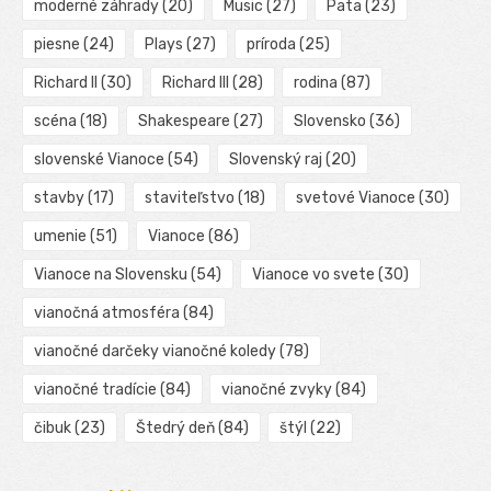
moderné záhrady
(20)
Music
(27)
Pata
(23)
piesne
(24)
Plays
(27)
príroda
(25)
Richard II
(30)
Richard III
(28)
rodina
(87)
scéna
(18)
Shakespeare
(27)
Slovensko
(36)
slovenské Vianoce
(54)
Slovenský raj
(20)
stavby
(17)
staviteľstvo
(18)
svetové Vianoce
(30)
umenie
(51)
Vianoce
(86)
Vianoce na Slovensku
(54)
Vianoce vo svete
(30)
vianočná atmosféra
(84)
vianočné darčeky vianočné koledy
(78)
vianočné tradície
(84)
vianočné zvyky
(84)
čibuk
(23)
Štedrý deň
(84)
štýl
(22)