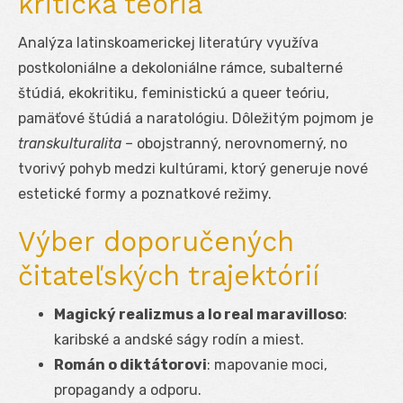
kritická teória
Analýza latinskoamerickej literatúry využíva
postkoloniálne a dekoloniálne rámce, subalterné
štúdiá, ekokritiku, feministickú a queer teóriu,
pamäťové štúdiá a naratológiu. Dôležitým pojmom je
transkulturalita
– obojstranný, nerovnomerný, no
tvorivý pohyb medzi kultúrami, ktorý generuje nové
estetické formy a poznatkové režimy.
Výber doporučených
čitateľských trajektórií
Magický realizmus a lo real maravilloso
:
karibské a andské ságy rodín a miest.
Román o diktátorovi
: mapovanie moci,
propagandy a odporu.