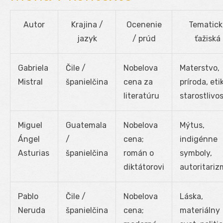
Autor
Krajina /
Ocenenie
Tematick
jazyk
/ prúd
ťažiská
Gabriela
Čile /
Nobelova
Materstvo,
Mistral
španielčina
cena za
príroda, eti
literatúru
starostlivos
Miguel
Guatemala
Nobelova
Mýtus,
Ángel
/
cena;
indigénne
Asturias
španielčina
román o
symboly,
diktátorovi
autoritari
Pablo
Čile /
Nobelova
Láska,
Neruda
španielčina
cena;
materiálny