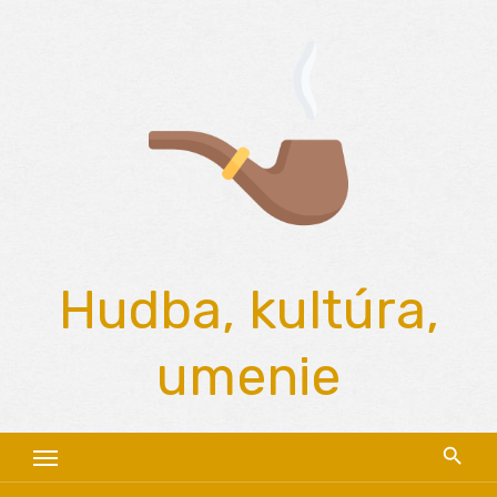
Skip
to
content
Hudba, kultúra,
umenie