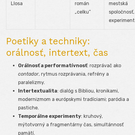
Llosa
román
mestská
„celku“
spoločnosť,
experiment
Poetiky a techniky:
orálnosť, intertext, čas
Orálnosť a performatívnosť
: rozprávač ako
contador
, rytmus rozprávania, refrény a
paralelizmy.
Intertextualita
: dialóg s Bibliou, kronikami,
modernizmom a európskymi tradíciami; paródia a
pastiche.
Temporálne experimenty
: kruhový,
mýtotvorný a fragmentárny čas, simultánnosť
pamätí.