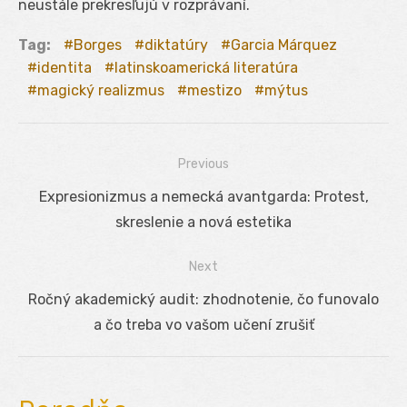
neustále prekresľujú v rozprávaní.
Tag:
Borges
diktatúry
Garcia Márquez
identita
latinskoamerická literatúra
magický realizmus
mestizo
mýtus
Previous
Navigácia
Previous
Expresionizmus a nemecká avantgarda: Protest,
v
post:
skreslenie a nová estetika
článku
Next
Next
Ročný akademický audit: zhodnotenie, čo funovalo
post:
a čo treba vo vašom učení zrušiť