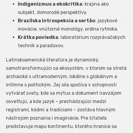
Indigenizmus a ekokritika
: krajina ako
subjekt, domorodé perspektívy.
Brazílska introspekcia a sertão
: jazykové
inovácie, vnútorné monológy, orálna rytmika.
Krátka poviedka
: laboratórium rozprávačských
techník a paradoxov.
Latinskoamerická literatúra je dynamický,
samotransformujúci sa ekosystém, v ktorom sa stretá
archaické s ultramoderným, lokálne s globálnym a
intímne s politickým. Jej sila spočíva v schopnosti
vytvárať svety, kde sa mýtus a dokument navzájom
osvetľujú, a kde jazyk – prechádzajúci medzi
registrami, kódmi a tradíciami – zostáva hlavným
nástrojom poznania i imaginácie. Pre čitateľa
predstavuje mapu kontinentu, ktorého hranice sa