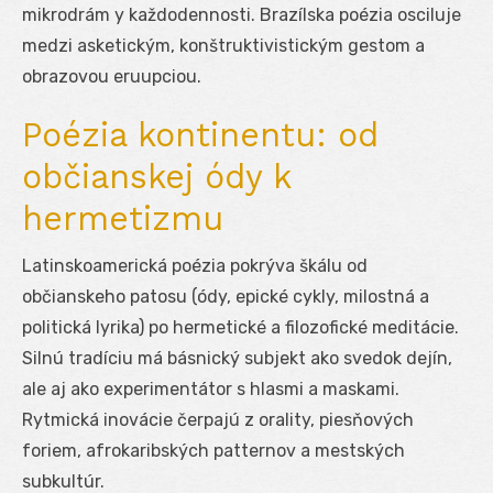
mikrodrám y každodennosti. Brazílska poézia osciluje
medzi asketickým, konštruktivistickým gestom a
obrazovou eruupciou.
Poézia kontinentu: od
občianskej ódy k
hermetizmu
Latinskoamerická poézia pokrýva škálu od
občianskeho patosu (ódy, epické cykly, milostná a
politická lyrika) po hermetické a filozofické meditácie.
Silnú tradíciu má básnický subjekt ako svedok dejín,
ale aj ako experimentátor s hlasmi a maskami.
Rytmická inovácie čerpajú z orality, piesňových
foriem, afrokaribských patternov a mestských
subkultúr.