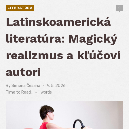
LITERATÚRA
0
Latinskoamerická
literatúra: Magický
realizmus a kľúčoví
autori
By
Simona Česaná
Posted
9. 5. 2026
on
Time to Read:
-
words