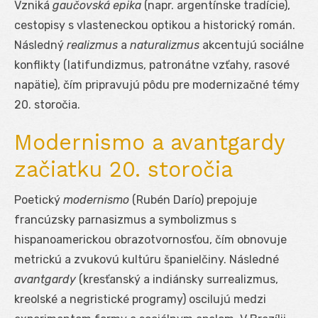
Vzniká
gaučovská epika
(napr. argentínske tradície),
cestopisy s vlastenec­kou optikou a historický román.
Následný
realizmus
a
naturalizmus
akcentujú sociálne
konflikty (latifundizmus, patronátne vzťahy, rasové
napätie), čím pripravujú pôdu pre modernizačné témy
20. storočia.
Modernismo a avantgardy
začiatku 20. storočia
Poe­tický
modernismo
(Rubén Darío) prepojuje
francúzsky parnasizmus a symbolizmus s
hispanoamerickou obrazotvornosťou, čím obnovuje
metrickú a zvukovú kultúru španielčiny. Následné
avantgardy
(kresťanský a indiánsky surrealizmus,
kreolské a negristické programy) oscilujú medzi