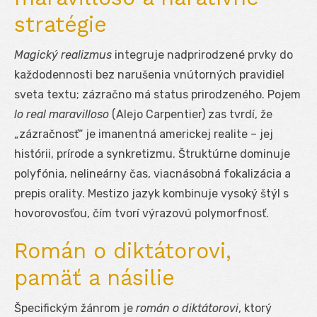
stratégie
Magický realizmus
integruje nadprirodzené prvky do
každodennosti bez narušenia vnútorných pravidiel
sveta textu; zázračno má status prirodzeného. Pojem
lo real maravilloso
(Alejo Carpentier) zas tvrdí, že
„zázračnosť“ je imanentná americkej realite – jej
histórii, prírode a synkretizmu. Štruktúrne dominuje
polyfónia, nelineárny čas, viacnásobná fokalizácia a
prepis orality. Mestizo jazyk kombinuje vysoký štýl s
hovorovosťou, čím tvorí výrazovú polymorfnosť.
Román o diktátorovi,
pamäť a násilie
Špecifickým žánrom je
román o diktátorovi
, ktorý