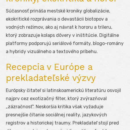
Súčasnosť prináša mestské kroniky globalizácie,
ekokritické rozprávania o devastácii biotopov a
vodných režimov, ako aj návrat k hororu a trileru,
ktorý zobrazuje kolaps dôvery v inštitúcie. Digitálne
platformy podporujú seriálové formáty, blogo-romány
a hybridy vizuálneho a textového príbehu.
Recepcia v Európe a
prekladateľské výzvy
Európsky čitateľ si latinskoamerickú literatúru osvojil
najprv cez exotizačný filter, ktorý zvýrazňoval
„zázračnosť“. Neskoršia kritika však vyžaduje
presnejšie čítanie sociálnej reality, jazykových
registrov a historickej traumy. Prekladateľ stojí pred