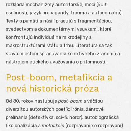
rozkladá mechanizmy autoritárskej moci (kult
osobnosti, jazyk propagandy, trauma a autocenzúra).
Texty o pamäti a násilí pracujú s fragmentáciou,
svedectvom a dokumentárnymi vsuvkami, ktoré
konfrontujú individuálne mikrodejiny s
makroštruktúrami štátu a trhu. Literatúra sa tak
stáva miestom spracúvania kolektívneho zranenia a
nástrojom etického uvažovania o prítomnosti.
Post-boom, metafikcia a
nová historická próza
Od 80. rokov nastupuje
post-boom
s väčšou
diverzitou autorských poetík: irónia, žánrové
prelínania (detektívka, sci-fi, horor), autobiografická
fikcionalizácia a
metafikcia
(rozprávanie o rozprávaní).