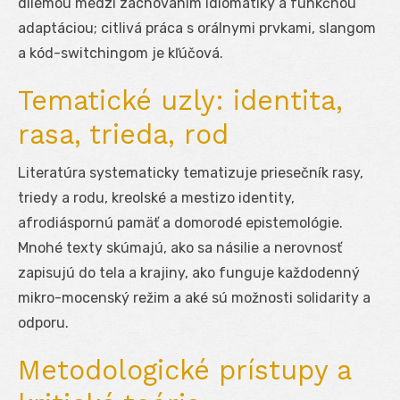
dilemou medzi zachovaním idiomatiky a funkčnou
adaptáciou; citlivá práca s orálnymi prvkami, slangom
a kód-switchingom je kľúčová.
Tematické uzly: identita,
rasa, trieda, rod
Literatúra systematicky tematizuje priesečník rasy,
triedy a rodu, kreolské a mestizo identity,
afrodiáspornú pamäť a domorodé epistemológie.
Mnohé texty skúmajú, ako sa násilie a nerovnosť
zapisujú do tela a krajiny, ako funguje každodenný
mikro-mocenský režim a aké sú možnosti solidarity a
odporu.
Metodologické prístupy a