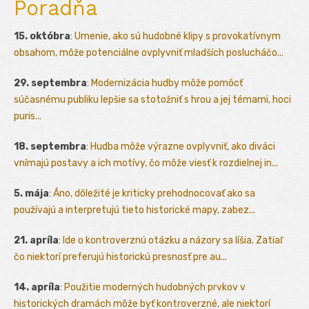
Poradňa
15. októbra
:
Umenie, ako sú hudobné klipy s provokatívnym
obsahom, môže potenciálne ovplyvniť mladších poslucháčo...
29. septembra
:
Modernizácia hudby môže pomôcť
súčasnému publiku lepšie sa stotožniť s hrou a jej témami, hoci
puris...
18. septembra
:
Hudba môže výrazne ovplyvniť, ako diváci
vnímajú postavy a ich motívy, čo môže viesť k rozdielnej in...
5. mája
:
Áno, dôležité je kriticky prehodnocovať ako sa
používajú a interpretujú tieto historické mapy, zabez...
21. apríla
:
Ide o kontroverznú otázku a názory sa líšia. Zatiaľ
čo niektorí preferujú historickú presnosť pre au...
14. apríla
:
Použitie moderných hudobných prvkov v
historických dramách môže byť kontroverzné, ale niektorí