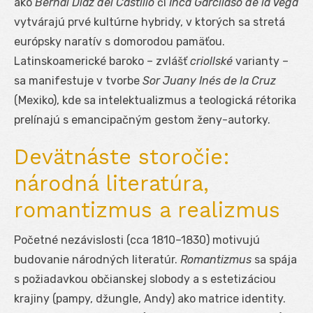
ako
Bernal Díaz del Castillo
či
Inca Garcilaso de la Vega
vytvárajú prvé kultúrne hybridy, v ktorých sa stretá
európsky naratív s domorodou pamäťou.
Latinskoamerické baroko – zvlášť
criollské
varianty –
sa manifestuje v tvorbe
Sor Juany Inés de la Cruz
(Mexiko), kde sa intelektualizmus a teologická rétorika
prelínajú s emancipačným gestom ženy-autorky.
Devätnáste storočie:
národná literatúra,
romantizmus a realizmus
Početné nezávislosti (cca 1810–1830) motivujú
budovanie národných literatúr.
Romantizmus
sa spája
s požiadavkou občianskej slobody a s estetizáciou
krajiny (pampy, džungle, Andy) ako matrice identity.