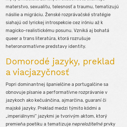
materstvo, sexualitu, telesnosť a traumu, tematizujú
násilie a migráciu. Ženské rozprávačské stratégie
siahajú od lyrickej introspekcie cez iróniu až k
magicko-realistickému posunu. Vzniká aj bohatá
queer a trans literatúra, ktorá rozrušuje
heteronormatívne predstavy identity.
Domorodé jazyky, preklad
a viacjazyčnosť
Popri dominantnej španielčine a portugalčine sa
obnovuje písanie a performatívne rozprávanie v
jazykoch ako kečuánčina, ajmarčina, guaraní či
majské jazyky. Preklad medzi týmito kódmi a
„imperiálnymi“ jazykmi je tvorivým aktom, ktorý
premieňa poetiku a tematizuje
nepreložiteľné
prvky