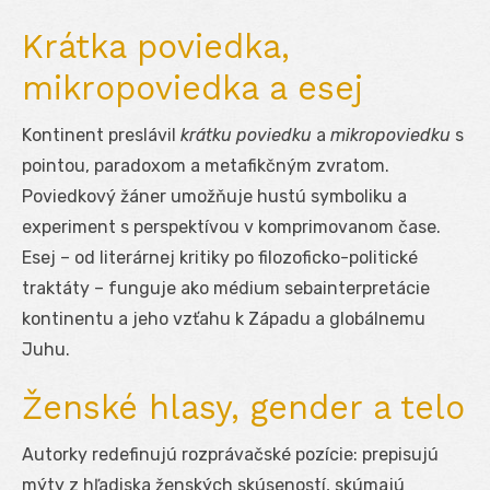
Krátka poviedka,
mikropoviedka a esej
Kontinent preslávil
krátku poviedku
a
mikropoviedku
s
pointou, paradoxom a metafikčným zvratom.
Poviedkový žáner umožňuje hustú symboliku a
experiment s perspektívou v komprimovanom čase.
Esej – od literárnej kritiky po filozoficko-politické
traktáty – funguje ako médium sebainterpretácie
kontinentu a jeho vzťahu k Západu a globálnemu
Juhu.
Ženské hlasy, gender a telo
Autorky redefinujú rozprávačské pozície: prepisujú
mýty z hľadiska ženských skúseností, skúmajú