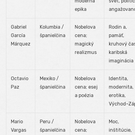
moderná
svet, politi
epika
angažovan
Gabriel
Kolumbia /
Nobelova
Rodin a,
García
španielčina
cena;
pamäť,
Márquez
magický
kruhový ča
realizmus
karibská
imaginácia
Octavio
Mexiko /
Nobelova
Identita,
Paz
španielčina
cena; esej
modernita,
a poézia
erotika,
Východ–Zá
Mario
Peru /
Nobelova
Moc,
Vargas
španielčina
cena;
inštitúcie,