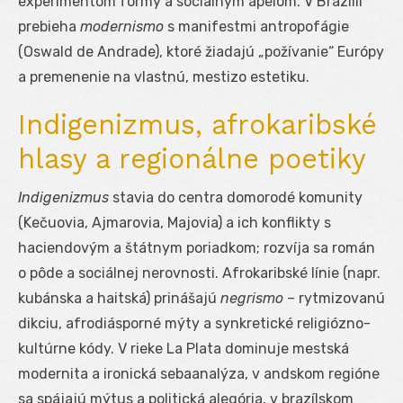
experimentom formy a sociálnym apelom. V Brazílii
prebieha
modernismo
s manifestmi antropofágie
(Oswald de Andrade), ktoré žiadajú „požívanie“ Európy
a premenenie na vlastnú, mestizo estetiku.
Indigenizmus, afrokaribské
hlasy a regionálne poetiky
Indigenizmus
stavia do centra domorodé komunity
(Kečuovia, Ajmarovia, Majovia) a ich konflikty s
haciendovým a štátnym poriadkom; rozvíja sa román
o pôde a sociálnej nerovnosti. Afrokaribské línie (napr.
kubánska a haitská) prinášajú
negrismo
– rytmizovanú
dikciu, afrodiásporné mýty a synkretické religiózno-
kultúrne kódy. V rieke La Plata dominuje mestská
modernita a ironická sebaanalýza, v andskom regióne
sa spájajú mýtus a politická alegória, v brazílskom