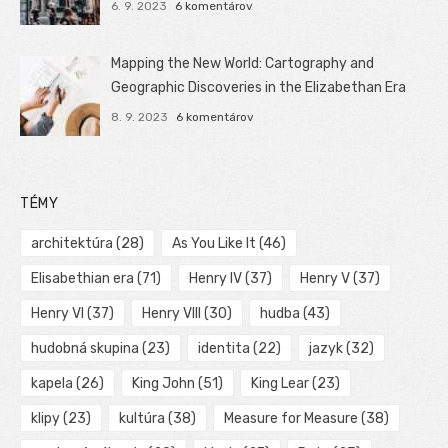
6. 9. 2023
6 komentárov
Mapping the New World: Cartography and
Geographic Discoveries in the Elizabethan Era
8. 9. 2023
6 komentárov
TÉMY
architektúra
(28)
As You Like It
(46)
Elisabethian era
(71)
Henry IV
(37)
Henry V
(37)
Henry VI
(37)
Henry VIII
(30)
hudba
(43)
hudobná skupina
(23)
identita
(22)
jazyk
(32)
kapela
(26)
King John
(51)
King Lear
(23)
klipy
(23)
kultúra
(38)
Measure for Measure
(38)