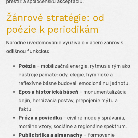
prestíž a spoločenskú akceptáciu.
Žánrové stratégie: od
poézie k periodikám
Národné uvedomovanie využívalo viacero žánrov s
odlišnou funkciou:
Poézia
– mobilizačná energia, rytmus a rým ako
nástroje pamäte; ódy, elegie, hymnické a
reflexívne básne budovali emocionálnu jednotu.
Epos a historická báseň
– monumentalizácia
dejín, heroizácia postáv, prepojenie mýtu a
faktu.
Próza a poviedka
– civilné modely správania,
morálne vzory, sociálne a regionálne spektrum.
Publicistika a almanachy
– formovanie