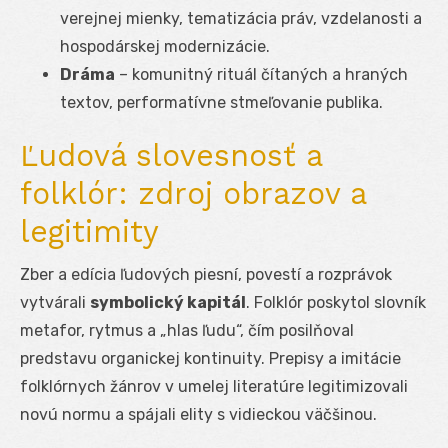
verejnej mienky, tematizácia práv, vzdelanosti a
hospodárskej modernizácie.
Dráma
– komunitný rituál čítaných a hraných
textov, performatívne stmeľovanie publika.
Ľudová slovesnosť a
folklór: zdroj obrazov a
legitimity
Zber a edícia ľudových piesní, povestí a rozprávok
vytvárali
symbolický kapitál
. Folklór poskytol slovník
metafor, rytmus a „hlas ľudu“, čím posilňoval
predstavu organickej kontinuity. Prepisy a imitácie
folklórnych žánrov v umelej literatúre legitimizovali
novú normu a spájali elity s vidieckou väčšinou.