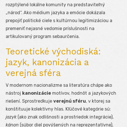
rozptýlené lokálne komunity na predstaviteľný
„národ“. Ako médium jazyka a emócie dokázala
prepojiť politické ciele s kultúrnou legitimizáciou a
premeniť nejasné vedomie príslušnosti na
artikulovaný program sebaurčenia.
Teoretické východiská:
jazyk, kanonizácia a
verejná sféra
V modernom nacionalizme sa literatúra chápe ako
nástroj
kanonizácie
motívov, hodnôt a jazykových
riešení. Sprostredkuje
verejnú sféru
, v ktorej sa
konštituuje kolektívny hlas. Kľúčové kategórie sú:
jazyk
(ako znak odlišnosti a prostriedok integrácie),
kánon
(súbor diel povýšených na reprezentatívne),