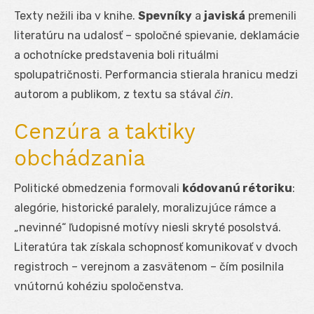
Texty nežili iba v knihe.
Spevníky
a
javiská
premenili
literatúru na udalosť – spoločné spievanie, deklamácie
a ochotnícke predstavenia boli rituálmi
spolupatričnosti. Performancia stierala hranicu medzi
autorom a publikom, z textu sa stával
čin
.
Cenzúra a taktiky
obchádzania
Politické obmedzenia formovali
kódovanú rétoriku
:
alegórie, historické paralely, moralizujúce rámce a
„nevinné“ ľudopisné motívy niesli skryté posolstvá.
Literatúra tak získala schopnosť komunikovať v dvoch
registroch – verejnom a zasvätenom – čím posilnila
vnútornú kohéziu spoločenstva.