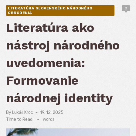
LITERATÚRA SLOVENSKÉHO NÁRODNÉHO
0
OBRODENIA
Literatúra ako
nástroj národného
uvedomenia:
Formovanie
národnej identity
By
Lukáš Kroc
Posted
19. 12. 2025
on
Time to Read:
-
words