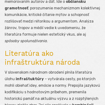
memorovaním autorov a dát. Ide o
občiansku
gramotnosť
: porozumenie mechanizmom kolektívnej
komunikácie, kritické čítanie mýtov a schopnosť
rozlišovať medzi rétorikou a argumentom. Analýza
žánrov, tropov a médií vedie k uvedomeniu, že
literatúra formuje nielen estetický vkus, ale aj
spôsoby spolunažívania
.
Literatúra ako
infraštruktúra národa
V slovenskom národnom obrodení plnila literatúra
úlohu
infraštuktúry
– vytvárala cesty, po ktorých
mohli obiehať idey, emócie a normy. Prepojila jazykovú
kodifikáciu s hodnotovým príbehom, premenila
historickú pamäť na aktuálnu výzvu a z rozptýlených