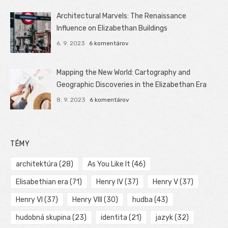
Architectural Marvels: The Renaissance
Influence on Elizabethan Buildings
6. 9. 2023
6 komentárov
Mapping the New World: Cartography and
Geographic Discoveries in the Elizabethan Era
8. 9. 2023
6 komentárov
TÉMY
architektúra
(28)
As You Like It
(46)
Elisabethian era
(71)
Henry IV
(37)
Henry V
(37)
Henry VI
(37)
Henry VIII
(30)
hudba
(43)
hudobná skupina
(23)
identita
(21)
jazyk
(32)