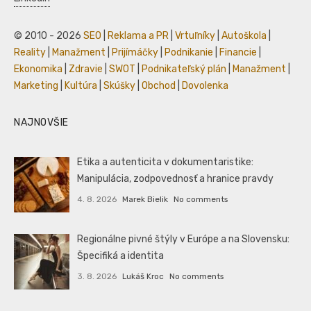
© 2010 - 2026
SEO
|
Reklama a PR
|
Vrtuľníky
|
Autoškola
|
Reality
|
Manažment
|
Prijímáčky
|
Podnikanie
|
Financie
|
Ekonomika
|
Zdravie
|
SWOT
|
Podnikateľský plán
|
Manažment
|
Marketing
|
Kultúra
|
Skúšky
|
Obchod
|
Dovolenka
NAJNOVŠIE
Etika a autenticita v dokumentaristike:
Manipulácia, zodpovednosť a hranice pravdy
4. 8. 2026
Marek Bielik
No comments
Regionálne pivné štýly v Európe a na Slovensku:
Špecifiká a identita
3. 8. 2026
Lukáš Kroc
No comments