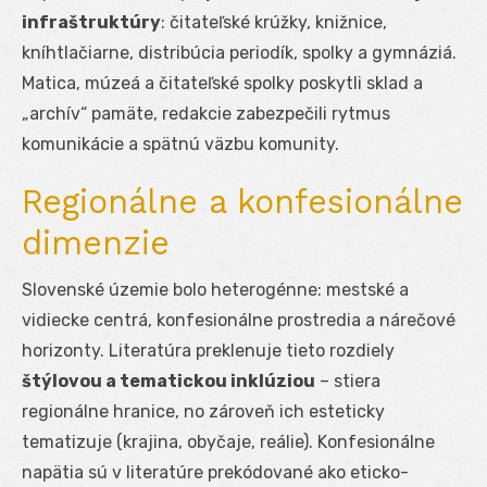
infraštruktúry
: čitateľské krúžky, knižnice,
kníhtlačiarne, distribúcia periodík, spolky a gymnáziá.
Matica, múzeá a čitateľské spolky poskytli sklad a
„archív“ pamäte, redakcie zabezpečili rytmus
komunikácie a spätnú väzbu komunity.
Regionálne a konfesionálne
dimenzie
Slovenské územie bolo heterogénne: mestské a
vidiecke centrá, konfesionálne prostredia a nárečové
horizonty. Literatúra preklenuje tieto rozdiely
štýlovou a tematickou inklúziou
– stiera
regionálne hranice, no zároveň ich esteticky
tematizuje (krajina, obyčaje, reálie). Konfesionálne
napätia sú v literatúre prekódované ako eticko-