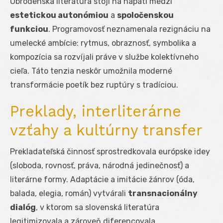
Obrodenská literatúra stojí na napätí medzi
estetickou autonómiou
a
spoločenskou
funkciou
. Programovosť neznamenala rezignáciu na
umelecké ambície: rytmus, obraznosť, symbolika a
kompozícia sa rozvíjali práve v službe kolektívneho
cieľa. Táto tenzia neskôr umožnila moderné
transformácie poetík bez ruptúry s tradíciou.
Preklady, interliterárne
vzťahy a kultúrny transfer
Prekladateľská činnosť sprostredkovala európske idey
(sloboda, rovnosť, práva, národná jedinečnosť) a
literárne formy. Adaptácie a imitácie žánrov (óda,
balada, elegia, román) vytvárali
transnacionálny
dialóg
, v ktorom sa slovenská literatúra
legitimizovala a zároveň diferencovala.