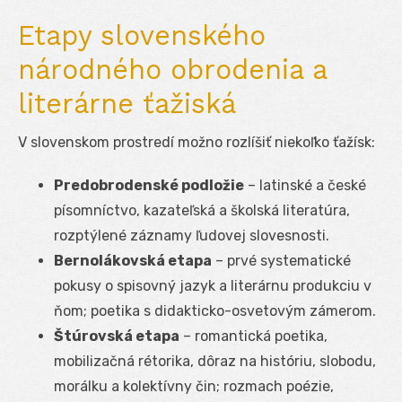
Etapy slovenského
národného obrodenia a
literárne ťažiská
V slovenskom prostredí možno rozlíšiť niekoľko ťažísk:
Predobrodenské podložie
– latinské a české
písomníctvo, kazateľská a školská literatúra,
rozptýlené záznamy ľudovej slovesnosti.
Bernolákovská etapa
– prvé systematické
pokusy o spisovný jazyk a literárnu produkciu v
ňom; poetika s didakticko-osvetovým zámerom.
Štúrovská etapa
– romantická poetika,
mobilizačná rétorika, dôraz na históriu, slobodu,
morálku a kolektívny čin; rozmach poézie,