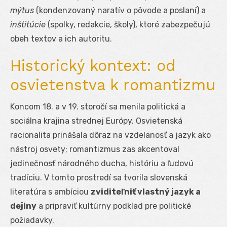
mýtus
(kondenzovaný naratív o pôvode a poslaní) a
inštitúcie
(spolky, redakcie, školy), ktoré zabezpečujú
obeh textov a ich autoritu.
Historický kontext: od
osvietenstva k romantizmu
Koncom 18. a v 19. storočí sa menila politická a
sociálna krajina strednej Európy. Osvietenská
racionalita prinášala dôraz na vzdelanosť a jazyk ako
nástroj osvety; romantizmus zas akcentoval
jedinečnosť národného ducha, históriu a ľudovú
tradíciu. V tomto prostredí sa tvorila slovenská
literatúra s ambíciou
zviditeľniť vlastný jazyk a
dejiny
a pripraviť kultúrny podklad pre politické
požiadavky.