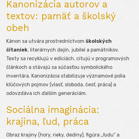
Kanonizácia autorov a
textov: pamäť a školský
obeh
Kánon sa utvára prostredníctvom
školských
čítaniek
, literárnych dejín, jubileí a pamätníkov.
Texty sa recyklujú v edíciách, citujú v programových
článkoch a stávajú sa súčasťou symbolického
inventára. Kanonizácia stabilizuje významové polia
kľúčových pojmov (vlasť, sloboda, česť, práca) a
odovzdáva ich ďalším generáciám.
Sociálna imaginácia:
krajina, ľud, práca
Obraz krajiny (hory, rieky, dediny), figúra „ľudu“ a