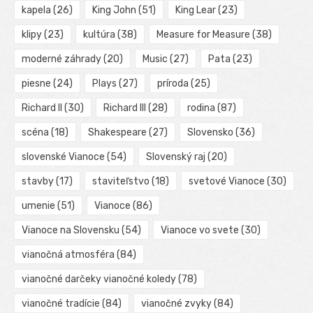
kapela
(26)
King John
(51)
King Lear
(23)
klipy
(23)
kultúra
(38)
Measure for Measure
(38)
moderné záhrady
(20)
Music
(27)
Pata
(23)
piesne
(24)
Plays
(27)
príroda
(25)
Richard II
(30)
Richard III
(28)
rodina
(87)
scéna
(18)
Shakespeare
(27)
Slovensko
(36)
slovenské Vianoce
(54)
Slovenský raj
(20)
stavby
(17)
staviteľstvo
(18)
svetové Vianoce
(30)
umenie
(51)
Vianoce
(86)
Vianoce na Slovensku
(54)
Vianoce vo svete
(30)
vianočná atmosféra
(84)
vianočné darčeky vianočné koledy
(78)
vianočné tradície
(84)
vianočné zvyky
(84)