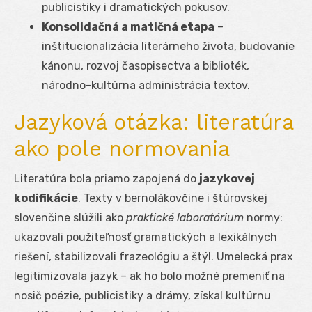
publicistiky i dramatických pokusov.
Konsolidačná a matičná etapa
–
inštitucionalizácia literárneho života, budovanie
kánonu, rozvoj časopisectva a biblioték,
národno-kultúrna administrácia textov.
Jazyková otázka: literatúra
ako pole normovania
Literatúra bola priamo zapojená do
jazykovej
kodifikácie
. Texty v bernolákovčine i štúrovskej
slovenčine slúžili ako
praktické laboratórium
normy:
ukazovali použiteľnosť gramatických a lexikálnych
riešení, stabilizovali frazeológiu a štýl. Umelecká prax
legitimizovala jazyk – ak ho bolo možné premeniť na
nosič poézie, publicistiky a drámy, získal kultúrnu