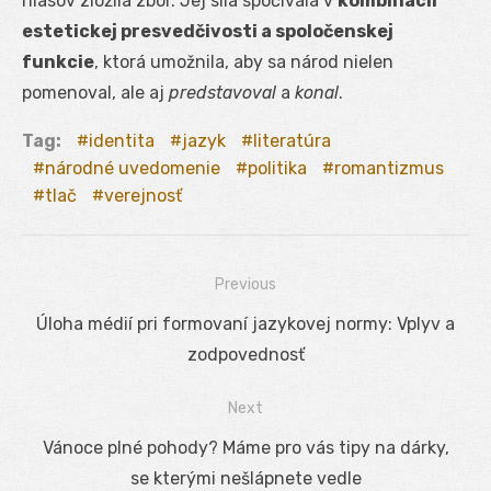
hlasov zložila zbor. Jej sila spočívala v
kombinácii
estetickej presvedčivosti a spoločenskej
funkcie
, ktorá umožnila, aby sa národ nielen
pomenoval, ale aj
predstavoval
a
konal
.
Tag:
identita
jazyk
literatúra
národné uvedomenie
politika
romantizmus
tlač
verejnosť
Previous
Navigácia
Previous
Úloha médií pri formovaní jazykovej normy: Vplyv a
v
post:
zodpovednosť
článku
Next
Next
Vánoce plné pohody? Máme pro vás tipy na dárky,
post:
se kterými nešlápnete vedle