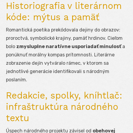
Historiografia v literárnom
kóde: mýtus a pamäť
Romantická poetika prekódovala dejiny do obrazov:
proroctvá, symbolické krajiny, pamäť hrdinov. Cieľom
bolo
zmysluplne naratívne usporiadať minulosť
a
ponúknuť morálny kompas prítomnosti. Literárne
zobrazenie dejín vytváralo rámec, v ktorom sa
jednotlivé generácie identifikovali s národným
poslaním.
Redakcie, spolky, kníhtlač:
infraštruktúra národného
textu
Úspech národného projektu závisel od
obehovej