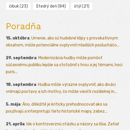
čibuk
(23)
Štedrý deň
(84)
štýl
(21)
Poradňa
15. októbra
:
Umenie, ako sú hudobné klipy s provokatívnym
obsahom, môže potenciálne ovplyvniť mladších poslucháčo...
29. septembra
:
Modernizácia hudby môže pomôcť
súčasnému publiku lepšie sa stotožniť s hrou a jej témami, hoci
puris...
18. septembra
:
Hudba môže výrazne ovplyvniť, ako diváci
vnímajú postavy a ich motívy, čo môže viesť k rozdielnej in...
5. mája
:
Áno, dôležité je kriticky prehodnocovať ako sa
používajú a interpretujú tieto historické mapy, zabez...
21. apríla
:
Ide o kontroverznú otázku a názory sa líšia. Zatiaľ