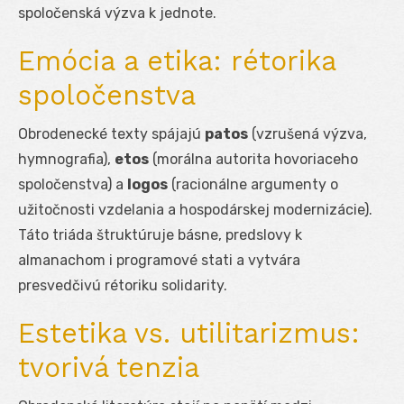
spoločenská výzva k jednote.
Emócia a etika: rétorika
spoločenstva
Obrodenecké texty spájajú
patos
(vzrušená výzva,
hymnografia),
etos
(morálna autorita hovoriaceho
spoločenstva) a
logos
(racionálne argumenty o
užitočnosti vzdelania a hospodárskej modernizácie).
Táto triáda štruktúruje básne, predslovy k
almanachom i programové stati a vytvára
presvedčivú rétoriku solidarity.
Estetika vs. utilitarizmus:
tvorivá tenzia