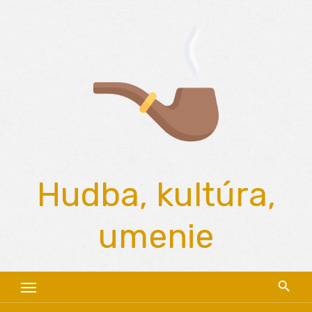
Skip
to
content
Hudba, kultúra,
umenie