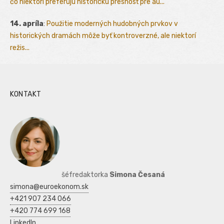
čo niektorí preferujú historickú presnosť pre au...
14. apríla
:
Použitie moderných hudobných prvkov v
historických dramách môže byť kontroverzné, ale niektorí
režis...
KONTAKT
šéfredaktorka
Simona Česaná
simona@euroekonom.sk
+421 907 234 066
+420 774 699 168
LinkedIn