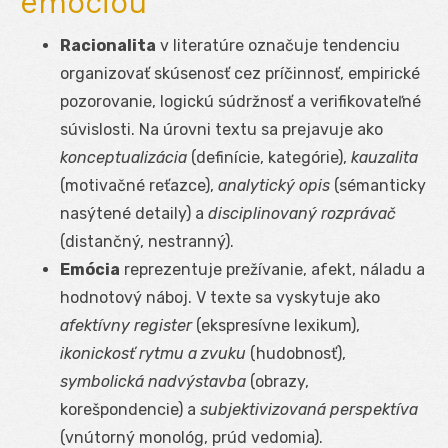
emóciou
Racionalita
v literatúre označuje tendenciu
organizovať skúsenosť cez príčinnosť, empirické
pozorovanie, logickú súdržnosť a verifikovateľné
súvislosti. Na úrovni textu sa prejavuje ako
konceptualizácia
(definície, kategórie),
kauzalita
(motivačné reťazce),
analytický opis
(sémanticky
nasýtené detaily) a
disciplinovaný rozprávač
(distančný, nestranný).
Emócia
reprezentuje prežívanie, afekt, náladu a
hodnotový náboj. V texte sa vyskytuje ako
afektívny register
(ekspresívne lexikum),
ikonickosť rytmu a zvuku
(hudobnosť),
symbolická nadvýstavba
(obrazy,
korešpondencie) a
subjektivizovaná perspektíva
(vnútorný monológ, prúd vedomia).