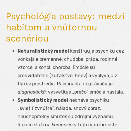
Psychológia postavy: medzi
habitom a vnútornou
scenériou
Naturalistický model
konštruuje psychiku cez
vonkajšie premenné: chudoba, práca, rodinné
vzorce, alkohol, choroba. Emócie sú
predvídateľné (zúfalstvo, hnev) a vyplývajú z
tlakov prostredia. Racionalita rozprávača je
diagnostická
: vysvetľuje „prečo“ emócia nastala.
Symbolistický model
necháva psychiku
„svietiť zvnútra“: nálada, snový obraz,
neuchopiteľný smútok sú zdrojmi významu.
Rozum slúži na
kompozíciu
tejto vnútornosti: