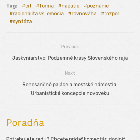
Tag:
cit
forma
napätie
poznanie
racionalita vs. emócia
rovnováha
rozpor
syntéza
Previous
Navigácia
Previous
Jaskyniarstvo: Podzemné krásy Slovenského raja
v
post:
Next
článku
Next
Renesančné paláce a mestské námestia:
post:
Urbanistické koncepcie novoveku
Poradňa
Potrebujete radu? Chcete pridať komentár, doplniť