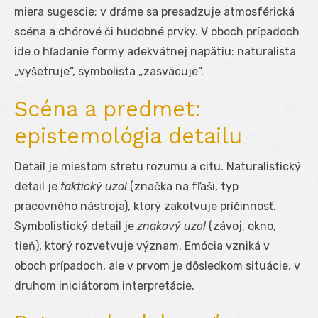
miera sugescie; v dráme sa presadzuje atmosférická
scéna a chórové či hudobné prvky. V oboch prípadoch
ide o hľadanie formy adekvátnej napätiu: naturalista
„vyšetruje“, symbolista „zasväcuje“.
Scéna a predmet:
epistemológia detailu
Detail je miestom stretu rozumu a citu. Naturalistický
detail je
faktický uzol
(značka na fľaši, typ
pracovného nástroja), ktorý zakotvuje príčinnosť.
Symbolistický detail je
znakový uzol
(závoj, okno,
tieň), ktorý rozvetvuje význam. Emócia vzniká v
oboch prípadoch, ale v prvom je dôsledkom situácie, v
druhom iniciátorom interpretácie.