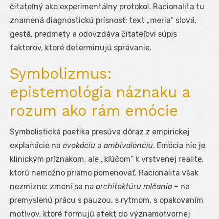
čitateľný ako experimentálny protokol. Racionalita tu
znamená diagnostickú prísnosť: text „meria“ slová,
gestá, predmety a odovzdáva čitateľovi súpis
faktorov, ktoré determinujú správanie.
Symbolizmus:
epistemológia náznaku a
rozum ako rám emócie
Symbolistická poetika presúva dôraz z empirickej
explanácie na
evokáciu
a
ambivalenciu
. Emócia nie je
klinickým príznakom, ale „kľúčom“ k vrstvenej realite,
ktorú nemožno priamo pomenovať. Racionalita však
nezmizne: zmení sa na
architektúru mlčania
– na
premyslenú prácu s pauzou, s rytmom, s opakovaním
motívov, ktoré formujú afekt do významotvornej