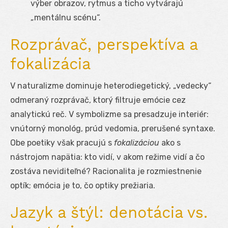
výber obrazov, rytmus a ticho vytvárajú
„mentálnu scénu“.
Rozprávač, perspektíva a
fokalizácia
V naturalizme dominuje heterodiegetický, „vedecky“
odmeraný rozprávač, ktorý filtruje emócie cez
analytickú reč. V symbolizme sa presadzuje interiér:
vnútorný monológ, prúd vedomia, prerušené syntaxe.
Obe poetiky však pracujú s
fokalizáciou
ako s
nástrojom napätia: kto vidí, v akom režime vidí a čo
zostáva neviditeľné? Racionalita je rozmiestnenie
optík; emócia je to, čo optiky prežiaria.
Jazyk a štýl: denotácia vs.