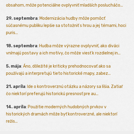
obsahom, môže potenciálne ovplyvniť mladších poslucháčo...
29. septembra
:
Modernizácia hudby môže pomôcť
súčasnému publiku lepšie sa stotožniť s hrou a jej témami, hoci
puris...
18. septembra
:
Hudba môže výrazne ovplyvniť, ako diváci
vnímajú postavy a ich motívy, čo môže viesť k rozdielnej in...
5. mája
:
Áno, dôležité je kriticky prehodnocovať ako sa
používajú a interpretujú tieto historické mapy, zabez...
21. apríla
:
Ide o kontroverznú otázku a názory sa líšia. Zatiaľ
čo niektorí preferujú historickú presnosť pre au...
14. apríla
:
Použitie moderných hudobných prvkov v
historických dramách môže byť kontroverzné, ale niektorí
režis...