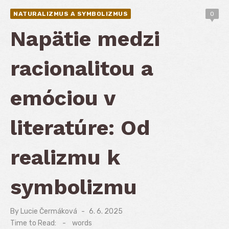
NATURALIZMUS A SYMBOLIZMUS
0
Napätie medzi
racionalitou a
emóciou v
literatúre: Od
realizmu k
symbolizmu
By
Lucie Čermáková
Posted
6. 6. 2025
on
Time to Read:
-
words