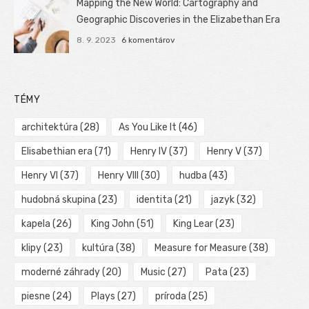
Mapping the New World: Cartography and
Geographic Discoveries in the Elizabethan Era
8. 9. 2023
6 komentárov
TÉMY
architektúra
(28)
As You Like It
(46)
Elisabethian era
(71)
Henry IV
(37)
Henry V
(37)
Henry VI
(37)
Henry VIII
(30)
hudba
(43)
hudobná skupina
(23)
identita
(21)
jazyk
(32)
kapela
(26)
King John
(51)
King Lear
(23)
klipy
(23)
kultúra
(38)
Measure for Measure
(38)
moderné záhrady
(20)
Music
(27)
Pata
(23)
piesne
(24)
Plays
(27)
príroda
(25)