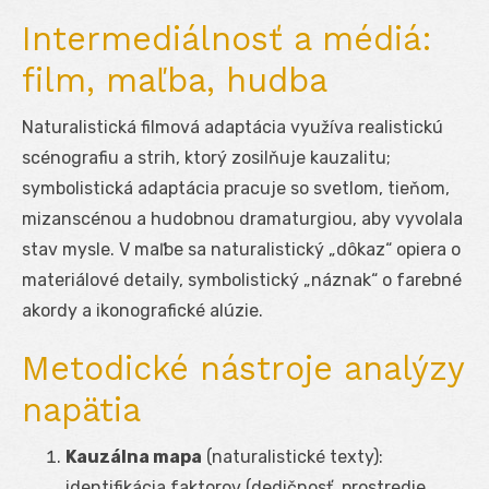
Intermediálnosť a médiá:
film, maľba, hudba
Naturalistická filmová adaptácia využíva realistickú
scénografiu a strih, ktorý zosilňuje kauzalitu;
symbolistická adaptácia pracuje so svetlom, tieňom,
mizanscénou a hudobnou dramaturgiou, aby vyvolala
stav mysle. V maľbe sa naturalistický „dôkaz“ opiera o
materiálové detaily, symbolistický „náznak“ o farebné
akordy a ikonografické alúzie.
Metodické nástroje analýzy
napätia
Kauzálna mapa
(naturalistické texty):
identifikácia faktorov (dedičnosť, prostredie,