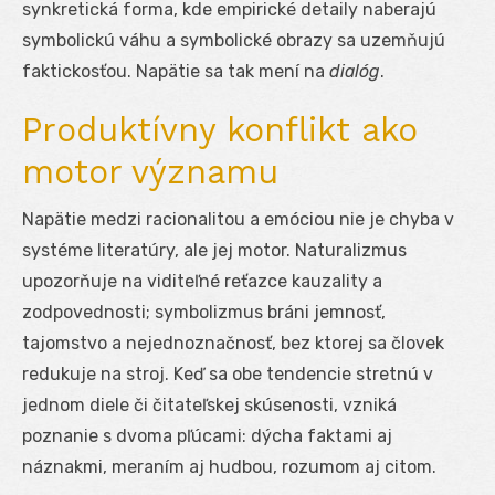
synkretická forma, kde empirické detaily naberajú
symbolickú váhu a symbolické obrazy sa uzemňujú
faktickosťou. Napätie sa tak mení na
dialóg
.
Produktívny konflikt ako
motor významu
Napätie medzi racionalitou a emóciou nie je chyba v
systéme literatúry, ale jej motor. Naturalizmus
upozorňuje na viditeľné reťazce kauzality a
zodpovednosti; symbolizmus bráni jemnosť,
tajomstvo a nejednoznačnosť, bez ktorej sa človek
redukuje na stroj. Keď sa obe tendencie stretnú v
jednom diele či čitateľskej skúsenosti, vzniká
poznanie s dvoma pľúcami: dýcha faktami aj
náznakmi, meraním aj hudbou, rozumom aj citom.