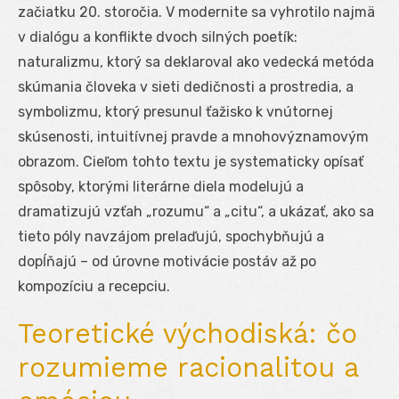
začiatku 20. storočia. V modernite sa vyhrotilo najmä
v dialógu a konflikte dvoch silných poetík:
naturalizmu, ktorý sa deklaroval ako vedecká metóda
skúmania človeka v sieti dedičnosti a prostredia, a
symbolizmu, ktorý presunul ťažisko k vnútornej
skúsenosti, intuitívnej pravde a mnohovýznamovým
obrazom. Cieľom tohto textu je systematicky opísať
spôsoby, ktorými literárne diela modelujú a
dramatizujú vzťah „rozumu“ a „citu“, a ukázať, ako sa
tieto póly navzájom prelaďujú, spochybňujú a
dopĺňajú – od úrovne motivácie postáv až po
kompozíciu a recepciu.
Teoretické východiská: čo
rozumieme racionalitou a