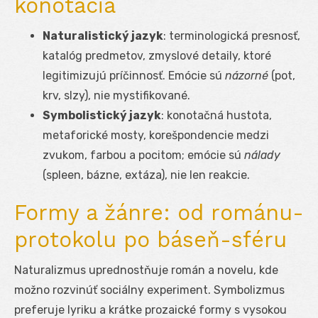
konotácia
Naturalistický jazyk
: terminologická presnosť,
katalóg predmetov, zmyslové detaily, ktoré
legitimizujú príčinnosť. Emócie sú
názorné
(pot,
krv, slzy), nie mystifikované.
Symbolistický jazyk
: konotačná hustota,
metaforické mosty, korešpondencie medzi
zvukom, farbou a pocitom; emócie sú
nálady
(spleen, bázne, extáza), nie len reakcie.
Formy a žánre: od románu-
protokolu po báseň-sféru
Naturalizmus uprednostňuje román a novelu, kde
možno rozvinúť sociálny experiment. Symbolizmus
preferuje lyriku a krátke prozaické formy s vysokou