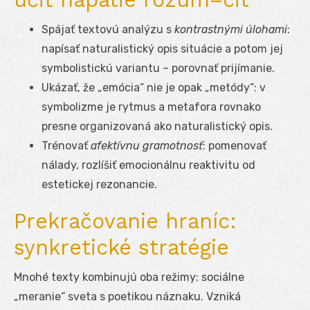
Spájať textovú analýzu s
kontrastnými úlohami
:
napísať naturalistický opis situácie a potom jej
symbolistickú variantu – porovnať prijímanie.
Ukázať, že „emócia“ nie je opak „metódy“: v
symbolizme je rytmus a metafora rovnako
presne organizovaná ako naturalistický opis.
Trénovať
afektívnu gramotnosť
: pomenovať
nálady, rozlíšiť emocionálnu reaktivitu od
estetickej rezonancie.
Prekračovanie hraníc:
synkretické stratégie
Mnohé texty kombinujú oba režimy: sociálne
„meranie“ sveta s poetikou náznaku. Vzniká