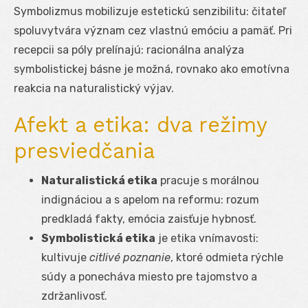
Symbolizmus mobilizuje estetickú senzibilitu: čitateľ
spoluvytvára význam cez vlastnú emóciu a pamäť. Pri
recepcii sa póly prelínajú: racionálna analýza
symbolistickej básne je možná, rovnako ako emotívna
reakcia na naturalistický výjav.
Afekt a etika: dva režimy
presviedčania
Naturalistická etika
pracuje s morálnou
indignáciou a s apelom na reformu: rozum
predkladá fakty, emócia zaisťuje hybnosť.
Symbolistická etika
je etika vnímavosti:
kultivuje
citlivé poznanie
, ktoré odmieta rýchle
súdy a ponecháva miesto pre tajomstvo a
zdržanlivosť.