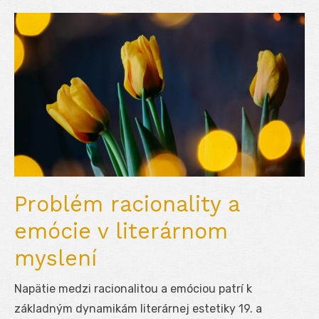
Problém racionality a
emócie v literárnom
myslení
Napätie medzi racionalitou a emóciou patrí k
základným dynamikám literárnej estetiky 19. a