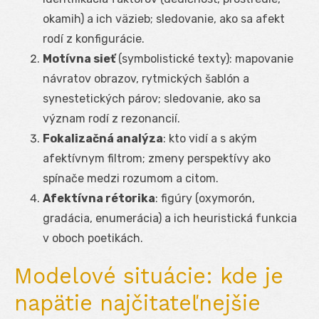
okamih) a ich väzieb; sledovanie, ako sa afekt
rodí z konfigurácie.
Motívna sieť
(symbolistické texty): mapovanie
návratov obrazov, rytmických šablón a
synestetických párov; sledovanie, ako sa
význam rodí z rezonancií.
Fokalizačná analýza
: kto vidí a s akým
afektívnym filtrom; zmeny perspektívy ako
spínače medzi rozumom a citom.
Afektívna rétorika
: figúry (oxymorón,
gradácia, enumerácia) a ich heuristická funkcia
v oboch poetikách.
Modelové situácie: kde je
napätie najčitateľnejšie