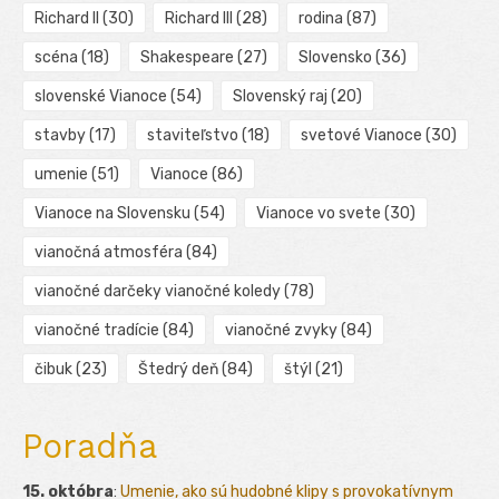
Richard II
(30)
Richard III
(28)
rodina
(87)
scéna
(18)
Shakespeare
(27)
Slovensko
(36)
slovenské Vianoce
(54)
Slovenský raj
(20)
stavby
(17)
staviteľstvo
(18)
svetové Vianoce
(30)
umenie
(51)
Vianoce
(86)
Vianoce na Slovensku
(54)
Vianoce vo svete
(30)
vianočná atmosféra
(84)
vianočné darčeky vianočné koledy
(78)
vianočné tradície
(84)
vianočné zvyky
(84)
čibuk
(23)
Štedrý deň
(84)
štýl
(21)
Poradňa
15. októbra
:
Umenie, ako sú hudobné klipy s provokatívnym