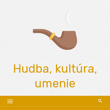
Skip
to
content
Hudba, kultúra,
umenie