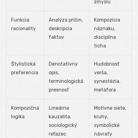
zmyslu
Funkcia
Analýza príčin,
Kompozícia
racionality
deskripcia
náznaku,
faktov
disciplína
ticha
Štylistická
Denotatívny
Hudobnosť
preferencia
opis,
verša,
terminologická
synestézia,
presnosť
metafora
Kompozičná
Lineárna
Motívne siete,
logika
kauzalita,
kruhy,
sociologický
symbolické
reťazec
návraty