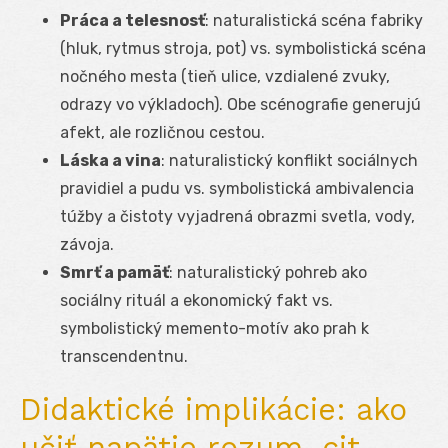
Práca a telesnosť
: naturalistická scéna fabriky
(hluk, rytmus stroja, pot) vs. symbolistická scéna
nočného mesta (tieň ulice, vzdialené zvuky,
odrazy vo výkladoch). Obe scénografie generujú
afekt, ale rozličnou cestou.
Láska a vina
: naturalistický konflikt sociálnych
pravidiel a pudu vs. symbolistická ambivalencia
túžby a čistoty vyjadrená obrazmi svetla, vody,
závoja.
Smrť a pamäť
: naturalistický pohreb ako
sociálny rituál a ekonomický fakt vs.
symbolistický memento-motív ako prah k
transcendentnu.
Didaktické implikácie: ako
učiť napätie rozum–cit