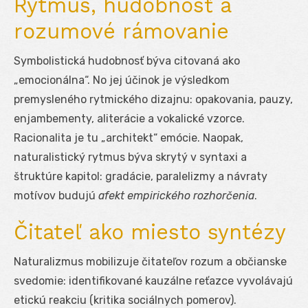
Rytmus, hudobnosť a
rozumové rámovanie
Symbolistická hudobnosť býva citovaná ako
„emocionálna“. No jej účinok je výsledkom
premysleného rytmického dizajnu: opakovania, pauzy,
enjambementy, aliterácie a vokalické vzorce.
Racionalita je tu „architekt“ emócie. Naopak,
naturalistický rytmus býva skrytý v syntaxi a
štruktúre kapitol: gradácie, paralelizmy a návraty
motívov budujú
afekt empirického rozhorčenia
.
Čitateľ ako miesto syntézy
Naturalizmus mobilizuje čitateľov rozum a občianske
svedomie: identifikované kauzálne reťazce vyvolávajú
etickú reakciu (kritika sociálnych pomerov).