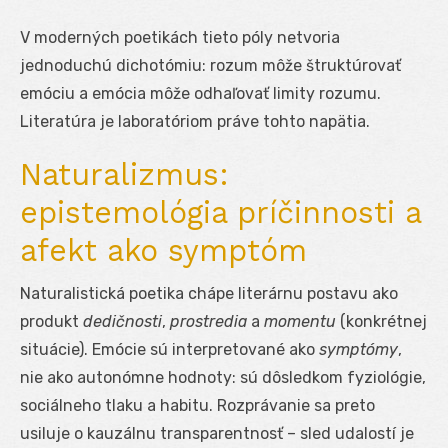
V moderných poetikách tieto póly netvoria
jednoduchú dichotómiu: rozum môže štruktúrovať
emóciu a emócia môže odhaľovať limity rozumu.
Literatúra je laboratóriom práve tohto napätia.
Naturalizmus:
epistemológia príčinnosti a
afekt ako symptóm
Naturalistická poetika chápe literárnu postavu ako
produkt
dedičnosti
,
prostredia
a
momentu
(konkrétnej
situácie). Emócie sú interpretované ako
symptómy
,
nie ako autonómne hodnoty: sú dôsledkom fyziológie,
sociálneho tlaku a habitu. Rozprávanie sa preto
usiluje o kauzálnu transparentnosť – sled udalostí je