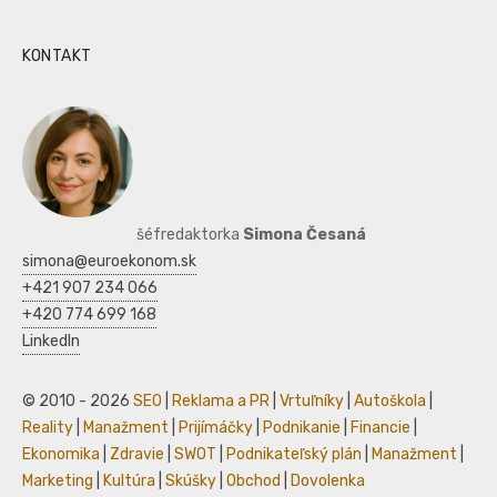
KONTAKT
šéfredaktorka
Simona Česaná
simona@euroekonom.sk
+421 907 234 066
+420 774 699 168
LinkedIn
© 2010 - 2026
SEO
|
Reklama a PR
|
Vrtuľníky
|
Autoškola
|
Reality
|
Manažment
|
Prijímáčky
|
Podnikanie
|
Financie
|
Ekonomika
|
Zdravie
|
SWOT
|
Podnikateľský plán
|
Manažment
|
Marketing
|
Kultúra
|
Skúšky
|
Obchod
|
Dovolenka