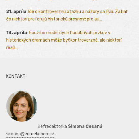
21. apríla
:
Ide o kontroverznú otázku a názory sa líšia. Zatiaľ
čo niektorí preferujú historickú presnosť pre au...
14. apríla
:
Použitie moderných hudobných prvkov v
historických dramách môže byť kontroverzné, ale niektorí
režis...
KONTAKT
šéfredaktorka
Simona Česaná
simona@euroekonom.sk