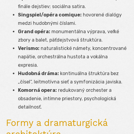
finále dejstiev; sociálna satira.
Singspiel/opéra comique:
hovorené dialógy
medzi hudobnými číslami.
Grand opéra:
monumentálna výprava, veľké
zbory a balet, päťdejstvová štruktúra.
Verismo:
naturalistické námety, koncentrované
napätie, orchestrálna hustota a vokálna
expresia.
Hudobná dráma:
kontinuálna štruktúra bez
„čísel“, leitmotívna sieť a symfonizácia javiska.
Komorná opera:
redukovaný orchester a
obsadenie, intímne priestory, psychologická
detailnosť.
Formy a dramaturgická