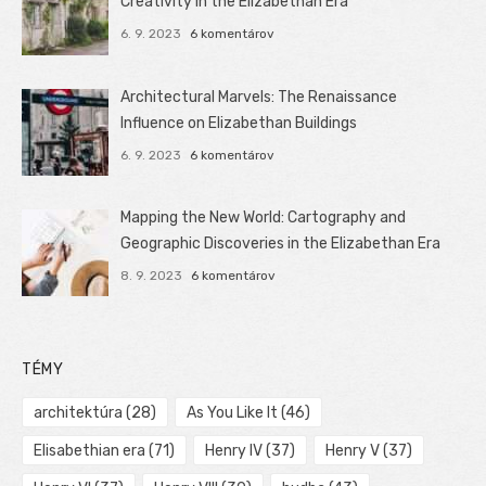
Creativity in the Elizabethan Era
6. 9. 2023
6 komentárov
Architectural Marvels: The Renaissance
Influence on Elizabethan Buildings
6. 9. 2023
6 komentárov
Mapping the New World: Cartography and
Geographic Discoveries in the Elizabethan Era
8. 9. 2023
6 komentárov
TÉMY
architektúra
(28)
As You Like It
(46)
Elisabethian era
(71)
Henry IV
(37)
Henry V
(37)