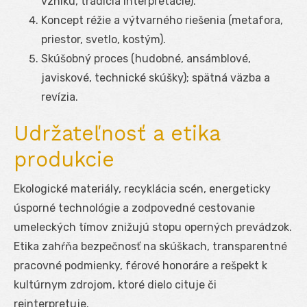
vzniku, tradícia interpretácie).
Koncept réžie a výtvarného riešenia (metafora,
priestor, svetlo, kostým).
Skúšobný proces (hudobné, ansámblové,
javiskové, technické skúšky); spätná väzba a
revízia.
Udržateľnosť a etika
produkcie
Ekologické materiály, recyklácia scén, energeticky
úsporné technológie a zodpovedné cestovanie
umeleckých tímov znižujú stopu operných prevádzok.
Etika zahŕňa bezpečnosť na skúškach, transparentné
pracovné podmienky, férové honoráre a rešpekt k
kultúrnym zdrojom, ktoré dielo cituje či
reinterpretuje.