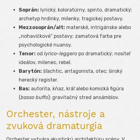
Soprán:
lyrický, koloratúrny, spinto, dramatický;
archetyp hrdinky, milenky, tragickej postavy.
Mezzosoprán/alt:
materské, intrigánske alebo
„nohavičkové“ postavy; zamatová farba pre
psychologické nuansy.
Tenor:
od
lyrico-leggero
po dramatický; nositeľ
ideálov, milenec, rebel.
Barytón:
šľachtic, antagonista, otec; široký
herecký register.
Bas:
autorita, kňaz, kráľ alebo komická figúra
(
basso buffo
); gravitačný stred ansámblov.
Orchester, nástroje a
zvuková dramaturgia
Orchester vytvára akustickú architektúru scény. V