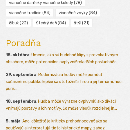
vianočné darčeky vianočné koledy
(78)
vianočné tradície
(84)
vianočné zvyky
(84)
čibuk
(23)
Štedrý deň
(84)
štýl
(21)
Poradňa
15. októbra
:
Umenie, ako sú hudobné klipy s provokatívnym
obsahom, môže potenciálne ovplyvniť mladších poslucháčo...
29. septembra
:
Modernizácia hudby môže pomôcť
súčasnému publiku lepšie sa stotožniť s hrou a jej témami, hoci
puris...
18. septembra
:
Hudba môže výrazne ovplyvniť, ako diváci
vnímajú postavy a ich motívy, čo môže viesť k rozdielnej in...
5. mája
:
Áno, dôležité je kriticky prehodnocovať ako sa
používajú a interpretujú tieto historické mapy, zabez...