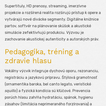
Supertituly, HD prenosy, streaming, imerzívne
projekcie a rozšírená realita rozširujú prístup k opere a
vytvárajú nové divácke segmenty. Digitálne knižnice
partov, softvér na plánovanie skúšok a akustické
simulácie zefektívňujú produkciu. Výzvou je
zachovanie akustickej autenticity a autorských práv.
Pedagogika, tréning a
zdravie hlasu
Vokálny výcvik integruje dychovú oporu, rezonanciu,
registráciu a jazykovú prípravu. Štýlová gramotnosť
(ornamentika baroka, bel canto legato, veristické
squillo
) a fyzická kondícia sú kľúčové. Prevencia
porúch hlasu zahŕňa hydratáciu, spánok, hygienu
zásahov (limitácia neprimeraného forzírovania) a