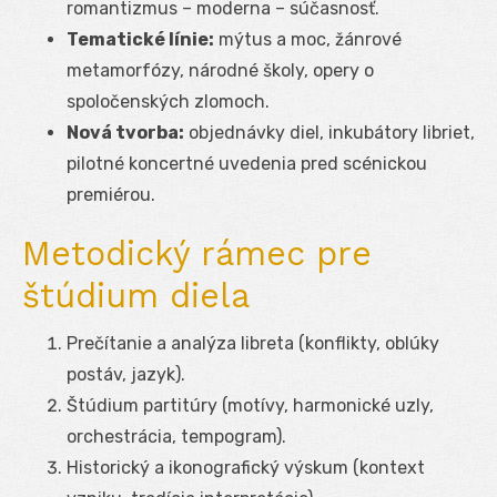
romantizmus – moderna – súčasnosť.
Tematické línie:
mýtus a moc, žánrové
metamorfózy, národné školy, opery o
spoločenských zlomoch.
Nová tvorba:
objednávky diel, inkubátory libriet,
pilotné koncertné uvedenia pred scénickou
premiérou.
Metodický rámec pre
štúdium diela
Prečítanie a analýza libreta (konflikty, oblúky
postáv, jazyk).
Štúdium partitúry (motívy, harmonické uzly,
orchestrácia, tempogram).
Historický a ikonografický výskum (kontext