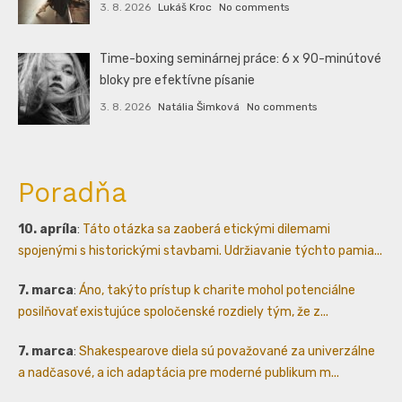
3. 8. 2026
Lukáš Kroc
No comments
Time-boxing seminárnej práce: 6 x 90-minútové
bloky pre efektívne písanie
3. 8. 2026
Natália Šimková
No comments
Poradňa
10. apríla
:
Táto otázka sa zaoberá etickými dilemami
spojenými s historickými stavbami. Udržiavanie týchto pamia...
7. marca
:
Áno, takýto prístup k charite mohol potenciálne
posilňovať existujúce spoločenské rozdiely tým, že z...
7. marca
:
Shakespearove diela sú považované za univerzálne
a nadčasové, a ich adaptácia pre moderné publikum m...