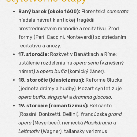
Raný barok (okolo 1600):
Florentská
camerata
hľadala návrat k antickej tragédii
prostredníctvom monódie a recitatívu. Zrod
formy (Peri, Caccini, Monteverdi) so striedaním
recitatívu a ariózy.
17. storočie:
Rozkvet v Benátkach a Ríme;
ustálenie rozdelenia na
opera seria
(vznešený
námet) a
opera buffa
(komický žáner).
18. storočie (klasicizmus):
Reforme Glucka
(jednota drámy a hudby), Mozart syntetizuje
opera buffa
,
singspiel
a
dramma giocoso
.
19. storočie (romantizmus):
Bel canto
(Rossini, Donizetti, Bellini), francúzska
grand
opéra
(Meyerbeer), nemecká
Musikdrama
a
Leitmotiv
(Wagner), taliansky verizmus