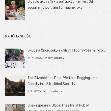
Divadlo ako reflexia politických zmien: Od
socializmu po transformačné roky
NAJČÍTANEJŠIE
Skupina Čibuk šokuje ďalším klipom Pošli mi fotku
14. 9. 2023
9 komentárov
The Elizabethan Poor: Welfare, Begging, and
Charity in a Stratified Society
7. 9. 2023
6 komentárov
Shakespeare’s Globe Theatre: A Hub of