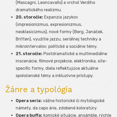
(Mascagni, Leoncavallo) a vrchol Verdiho
dramatického realizmu.
20. storočie:
Expanzia jazykov
(impresionizmus, expresionizmus,
neoklasicizmus), nové formy (Berg, Janáček,
Britten), využitie jazzu, seriálnej techniky a
mikrointervalov; politické a sociálne témy.
21. storočie:
Postdramatické a multimediálne
inscenácie, filmové projekcie, elektronika, site-
specific formy, diela reflektujúce aktuálne
spoločenské témy a inkluzívne prístupy.
Žánre a typológia
Opera seria:
vážne historické či mytologické
námety, da capo árie, zdobené koloratúry.
Opera buffa:
komické situácie, ansámble, rýchle