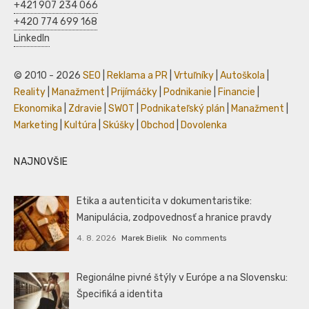
+421 907 234 066
+420 774 699 168
LinkedIn
© 2010 - 2026
SEO
|
Reklama a PR
|
Vrtuľníky
|
Autoškola
|
Reality
|
Manažment
|
Prijímáčky
|
Podnikanie
|
Financie
|
Ekonomika
|
Zdravie
|
SWOT
|
Podnikateľský plán
|
Manažment
|
Marketing
|
Kultúra
|
Skúšky
|
Obchod
|
Dovolenka
NAJNOVŠIE
Etika a autenticita v dokumentaristike:
Manipulácia, zodpovednosť a hranice pravdy
4. 8. 2026
Marek Bielik
No comments
Regionálne pivné štýly v Európe a na Slovensku:
Špecifiká a identita