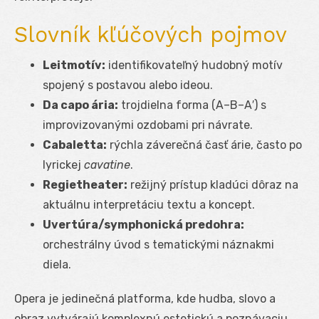
Slovník kľúčových pojmov
Leitmotív:
identifikovateľný hudobný motív
spojený s postavou alebo ideou.
Da capo ária:
trojdielna forma (A–B–A′) s
improvizovanými ozdobami pri návrate.
Cabaletta:
rýchla záverečná časť árie, často po
lyrickej
cavatine
.
Regietheater:
režijný prístup kladúci dôraz na
aktuálnu interpretáciu textu a koncept.
Uvertúra/symphonická predohra:
orchestrálny úvod s tematickými náznakmi
diela.
Opera je jedinečná platforma, kde hudba, slovo a
obraz vytvárajú komplexnú estetickú a poznávaciu