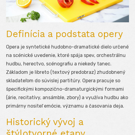
Definícia a podstata opery
Opera je syntetické hudobno-dramatické dielo určené
na scénické uvedenie, ktoré spája spev, orchestrálnu
hudbu, herectvo, scénografiu a niekedy tanec.
Základom je libreto (textový predobraz) zhudobnený
skladateľom do súvislej partitúry. Opera pracuje so
špecifickými kompozično-dramaturgickými formami
(árie, recitatívy, ansámble, zbory) a využíva hudbu ako
primárny nositeľ emócie, významu a časovania deja.
Historický vývoj a
štýlotvorné etapy