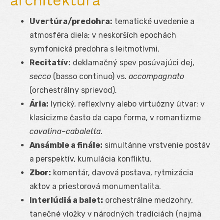
architektúra
Uvertúra/predohra:
tematické uvedenie a
atmosféra diela; v neskorších epochách
symfonická predohra s leitmotívmi.
Recitatív:
deklamačný spev posúvajúci dej,
secco
(basso continuo) vs.
accompagnato
(orchestrálny sprievod).
Ária:
lyrický, reflexívny alebo virtuózny útvar; v
klasicizme často da capo forma, v romantizme
cavatina–cabaletta
.
Ansámble a finále:
simultánne vrstvenie postáv
a perspektív, kumulácia konfliktu.
Zbor:
komentár, davová postava, rytmizácia
aktov a priestorová monumentalita.
Interlúdiá a balet:
orchestrálne medzohry,
tanečné vložky v národných tradíciách (najmä