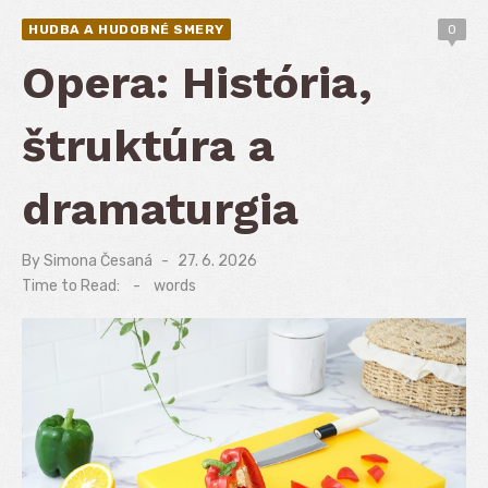
HUDBA A HUDOBNÉ SMERY
0
Opera: História,
štruktúra a
dramaturgia
By
Simona Česaná
Posted
27. 6. 2026
on
Time to Read:
-
words