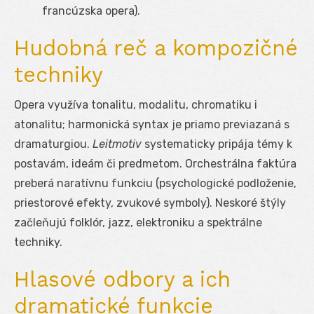
francúzska opera).
Hudobná reč a kompozičné
techniky
Opera využíva tonalitu, modalitu, chromatiku i
atonalitu; harmonická syntax je priamo previazaná s
dramaturgiou.
Leitmotiv
systematicky pripája témy k
postavám, ideám či predmetom. Orchestrálna faktúra
preberá naratívnu funkciu (psychologické podloženie,
priestorové efekty, zvukové symboly). Neskoré štýly
začleňujú folklór, jazz, elektroniku a spektrálne
techniky.
Hlasové odbory a ich
dramatické funkcie