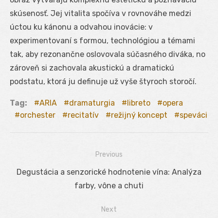
skúsenosť. Jej vitalita spočíva v rovnováhe medzi
úctou ku kánonu a odvahou inovácie: v
experimentovaní s formou, technológiou a témami
tak, aby rezonančne oslovovala súčasného diváka, no
zároveň si zachovala akustickú a dramatickú
podstatu, ktorá ju definuje už vyše štyroch storočí.
Tag:
ARIA
dramaturgia
libreto
opera
orchester
recitatív
režijný koncept
speváci
Previous
Navigácia
Previous
Degustácia a senzorické hodnotenie vína: Analýza
v
post:
farby, vône a chuti
článku
Next