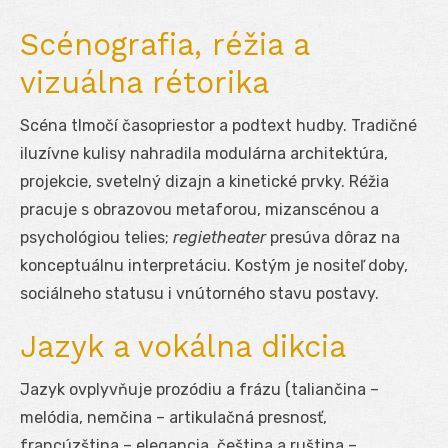
Scénografia, réžia a
vizuálna rétorika
Scéna tlmočí časopriestor a podtext hudby. Tradičné
iluzívne kulisy nahradila modulárna architektúra,
projekcie, svetelný dizajn a kinetické prvky. Réžia
pracuje s obrazovou metaforou, mizanscénou a
psychológiou telies;
regietheater
presúva dôraz na
konceptuálnu interpretáciu. Kostým je nositeľ doby,
sociálneho statusu i vnútorného stavu postavy.
Jazyk a vokálna dikcia
Jazyk ovplyvňuje prozódiu a frázu (taliančina –
melódia, nemčina – artikulačná presnosť,
francúzština – elegancia, čeština a ruština –