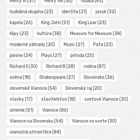
Henry VI
(37)
Henry VIII
(30)
hudba
(43)
hudobná skupina
(23)
identita
(21)
jazyk
(32)
kapela
(26)
King John
(51)
King Lear
(23)
klipy
(23)
kultúra
(38)
Measure for Measure
(38)
moderné záhrady
(20)
Music
(27)
Pata
(23)
piesne
(24)
Plays
(27)
príroda
(25)
Richard II
(30)
Richard III
(28)
rodina
(87)
scéna
(18)
Shakespeare
(27)
Slovensko
(36)
slovenské Vianoce
(54)
Slovenský raj
(20)
stavby
(17)
staviteľstvo
(18)
svetové Vianoce
(30)
umenie
(51)
Vianoce
(86)
Vianoce na Slovensku
(54)
Vianoce vo svete
(30)
vianočná atmosféra
(84)