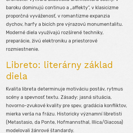
baroku dominujú continuo a „affekty“, v klasicizme
proporčná vyváženosť, v romantizme expanzia
dychov, harfy a bicích pre výrazovú monumentalitu.
Moderné diela využívajú rozšírené techniky,
preparácie, živú elektroniku a priestorové
rozmiestnenie.
Libreto: literárny základ
diela
Kvalita libreta determinuje motiváciu postáv, rytmus
scény a spevnosť textu. Zásady: jasná situácia,
hovorno-zvukové kvality pre spev, gradácia konfliktov,
mierka verša na frázu. Historicky významní libretisti
(Metastasio, da Ponte, Hofmannsthal, Illica/Giacosa)
modelovali žánrové štandardy.