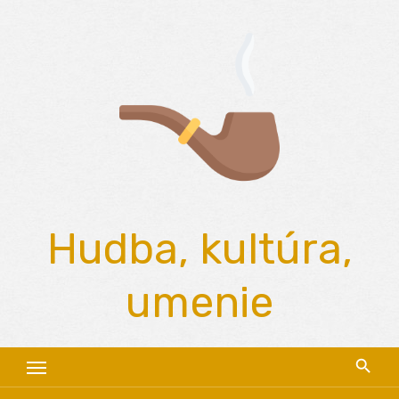
Skip
to
content
Hudba, kultúra,
umenie