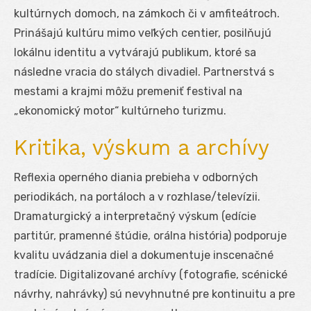
kultúrnych domoch, na zámkoch či v amfiteátroch.
Prinášajú kultúru mimo veľkých centier, posilňujú
lokálnu identitu a vytvárajú publikum, ktoré sa
následne vracia do stálych divadiel. Partnerstvá s
mestami a krajmi môžu premeniť festival na
„ekonomický motor“ kultúrneho turizmu.
Kritika, výskum a archívy
Reflexia operného diania prebieha v odborných
periodikách, na portáloch a v rozhlase/televízii.
Dramaturgický a interpretačný výskum (edície
partitúr, pramenné štúdie, orálna história) podporuje
kvalitu uvádzania diel a dokumentuje inscenačné
tradície. Digitalizované archívy (fotografie, scénické
návrhy, nahrávky) sú nevyhnutné pre kontinuitu a pre