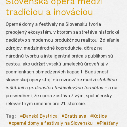
Slovenská opera medzi
tradíciou a inováciou
Operné domy a festivaly na Slovensku tvoria
prepojený ekosystém, v ktorom sa stretáva historické
dedičstvo s modernou produkčnou realitou. Zdieľanie
zdrojov, medzinárodné koprodukcie, dôraz na
národnú tvorbu a inteligentná práca s publikom sú
cestou, ako udržať vysokú umeleckú úroveň aj v
podmienkach obmedzených kapacít. Budúcnosť
slovenskej opery stojí na rovnováhe medzi
stabilitou
inštitúcií
a
pružnosťou festivalových formátov
– a na
presvedčení, že opera zostáva živým, spoločensky
relevantným umením pre 21. storočie.
Tag:
Banská Bystrica
Bratislava
Košice
operné domy a festivaly na Slovensku
Piešťany