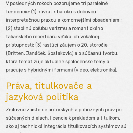
V posledných rokoch pozorujeme tri paralelné
tendencie: (1) návrat k baroku s dobovou
interpretačnou praxou a komornejšími obsadeniami;
(2) stabilnú obľubu verizmu a romantického
talianskeho repertoáru vďaka ich vokálnej
prístupnosti; (3) rastúci záujem o 20. storočie
(Britten, Janáček, Šostakovič) a o súčasnú tvorbu,
ktorá tematizuje aktuálne spoločenské témy a
pracuje s hybridnými formami (video, elektronika).
Práva, titulkovače a
jazyková politika
Zmluvné zaistenie autorských a príbuzných práv pri
súčasných dielach, licencie k prekladom a titulkom,
ako aj technická integrácia titulkovacích systémov sú