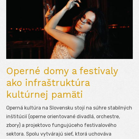
Operné domy a festivaly
ako infraštruktúra
kultúrnej pamäti
Operná kultúra na Slovensku stojí na súhre stabilných
inštitúcií (operne orientované divadlá, orchestre,
zbory) a projektovo fungujúceho festivalového
sektora. Spolu vytvárajú sieť, ktorá uchováva