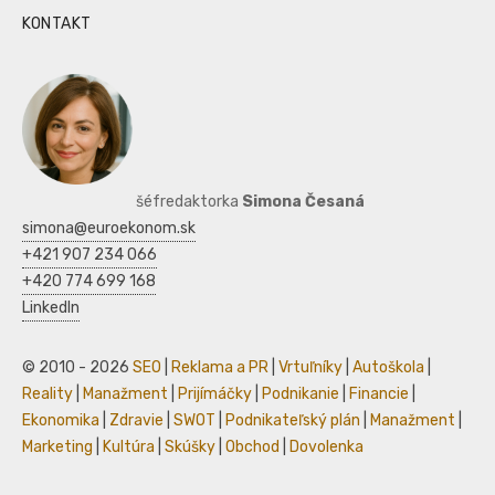
KONTAKT
šéfredaktorka
Simona Česaná
simona@euroekonom.sk
+421 907 234 066
+420 774 699 168
LinkedIn
© 2010 - 2026
SEO
|
Reklama a PR
|
Vrtuľníky
|
Autoškola
|
Reality
|
Manažment
|
Prijímáčky
|
Podnikanie
|
Financie
|
Ekonomika
|
Zdravie
|
SWOT
|
Podnikateľský plán
|
Manažment
|
Marketing
|
Kultúra
|
Skúšky
|
Obchod
|
Dovolenka