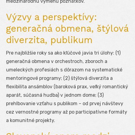
medzinárodnú výmenu poznatkov.
Výzvy a perspektívy:
generačná obmena, štýlová
diverzita, publikum
Pre najbližšie roky sa ako kľúčové javia tri úlohy: (1)
generačná obmena v orchestroch, zboroch a
umeleckých profesiách s dôrazom na systematické
mentoringové programy; (2) štýlová diverzita a
flexibilita ansámblov (baroková prax, veľký romantický
aparát, súčasná hudba) v jednom dome; (3)
prehlbovanie vzťahu s publikom – od prvej návštevy
cez vernostné programy až po participatívne formáty
a komunitné projekty.