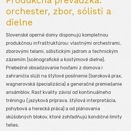
Produkčná prevádzka:
orchester, zbor, sólisti a
dielne
Slovenské operné domy disponujú kompletnou
produkčnou infraštruktúrou: vlastnými orchestrami,
zborovými telami, sólistickým jadrom a technickým
zázemím (scénografické a kostýmové dielne).
Priebežné obsadzovanie hosťami z domova i
zahraničia slúži na štýlové posilnenie (baroková prax,
wagnerovská špecializácia) a generačné premiešanie
ansámblov. Rast kvality závisí od kontinuálneho
tréningu (jazyková príprava, štýlová interpretácia,
pohybová a herecká práca) a od plánovania
skúšobných blokov, ktoré zohľadňujú kondičné limity
telies.