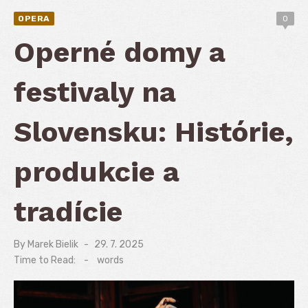
OPERA
0
Operné domy a
festivaly na
Slovensku: Histórie,
produkcie a
tradície
By
Marek Bielik
Posted
29. 7. 2025
on
Time to Read:
-
words