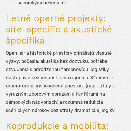
scénickými riešeniami.
Letné operné projekty:
site-specific a akustické
špecifiká
Open-air a historické priestory prinášajú vlastné
výzvy: počasie, akustika bez dozvuku, potreba
ozvučenia s prirodzenou farebnosťou, logistiky
nástupov a bezpečnosti účinkujúcich. Kľúčová je
dramaturgia prispôsobená priestoru (napr. tituly s
výrazným zborovým obrazom a fanfárami na
zámockých nádvoriach) a rozumná redukcia
scénických nárokov bez straty dramatickej logiky.
Koprodukcie a mobilita: