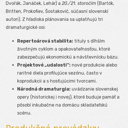
Dvořák, Janáček, Lehár) a
20./21. storočím
(Bartók,
Britten, Prokofiev, Šostakovič, súčasní slovenskí
autori). Z hľadiska plánovania sa uplatňujú tri
dramaturgické osi:
Repertoárová stabilita:
tituly s dlhším
životným cyklom a opakovateľnosťou, ktoré
zabezpečujú ekonomickú a návštevnícku bázu.
Projektové „udalosti“:
nové produkcie alebo
raritné diela profilujúce sezónu, často v
koprodukcii a s hosťujúcimi tvorcami.
Národná dramaturgia:
uvádzanie slovenskej
opery (historickej i novej), ktoré buduje pamäť a
pôsobí inkubačne na domácu skladateľskú
scénu.