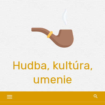
Skip
to
content
Hudba, kultúra,
umenie