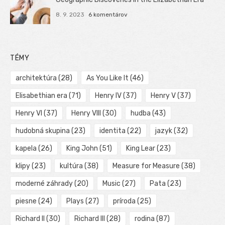
8. 9. 2023
6 komentárov
TÉMY
architektúra
(28)
As You Like It
(46)
Elisabethian era
(71)
Henry IV
(37)
Henry V
(37)
Henry VI
(37)
Henry VIII
(30)
hudba
(43)
hudobná skupina
(23)
identita
(22)
jazyk
(32)
kapela
(26)
King John
(51)
King Lear
(23)
klipy
(23)
kultúra
(38)
Measure for Measure
(38)
moderné záhrady
(20)
Music
(27)
Pata
(23)
piesne
(24)
Plays
(27)
príroda
(25)
Richard II
(30)
Richard III
(28)
rodina
(87)