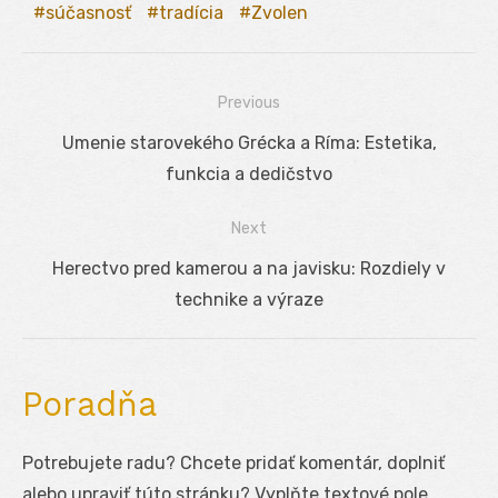
súčasnosť
tradícia
Zvolen
Previous
Navigácia
Previous
Umenie starovekého Grécka a Ríma: Estetika,
v
post:
funkcia a dedičstvo
článku
Next
Next
Herectvo pred kamerou a na javisku: Rozdiely v
post:
technike a výraze
Poradňa
Potrebujete radu? Chcete pridať komentár, doplniť
alebo upraviť túto stránku? Vyplňte textové pole