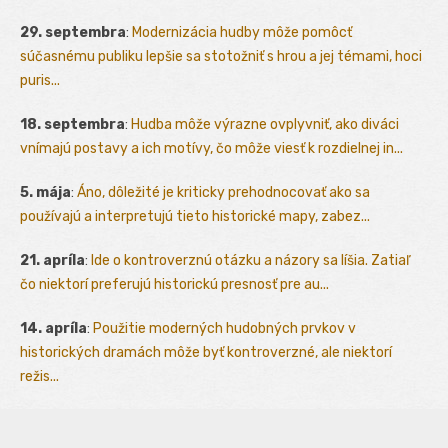
29. septembra
:
Modernizácia hudby môže pomôcť
súčasnému publiku lepšie sa stotožniť s hrou a jej témami, hoci
puris...
18. septembra
:
Hudba môže výrazne ovplyvniť, ako diváci
vnímajú postavy a ich motívy, čo môže viesť k rozdielnej in...
5. mája
:
Áno, dôležité je kriticky prehodnocovať ako sa
používajú a interpretujú tieto historické mapy, zabez...
21. apríla
:
Ide o kontroverznú otázku a názory sa líšia. Zatiaľ
čo niektorí preferujú historickú presnosť pre au...
14. apríla
:
Použitie moderných hudobných prvkov v
historických dramách môže byť kontroverzné, ale niektorí
režis...