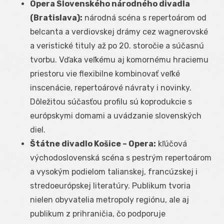
Opera Slovenského národného divadla
(Bratislava):
národná scéna s repertoárom od
belcanta a verdiovskej drámy cez wagnerovské
a veristické tituly až po 20. storočie a súčasnú
tvorbu. Vďaka veľkému aj komornému hraciemu
priestoru vie flexibilne kombinovať veľké
inscenácie, repertoárové návraty i novinky.
Dôležitou súčasťou profilu sú koprodukcie s
európskymi domami a uvádzanie slovenských
diel.
Štátne divadlo Košice – Opera:
kľúčová
východoslovenská scéna s pestrým repertoárom
a vysokým podielom talianskej, francúzskej i
stredoeurópskej literatúry. Publikum tvoria
nielen obyvatelia metropoly regiónu, ale aj
publikum z prihraničia, čo podporuje