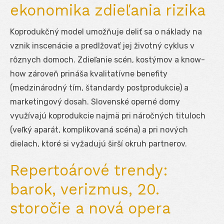
ekonomika zdieľania rizika
Koprodukčný model umožňuje deliť sa o náklady na
vznik inscenácie a predlžovať jej životný cyklus v
rôznych domoch. Zdieľanie scén, kostýmov a know-
how zároveň prináša kvalitatívne benefity
(medzinárodný tím, štandardy postprodukcie) a
marketingový dosah. Slovenské operné domy
využívajú koprodukcie najmä pri náročných tituloch
(veľký aparát, komplikovaná scéna) a pri nových
dielach, ktoré si vyžadujú širší okruh partnerov.
Repertoárové trendy:
barok, verizmus, 20.
storočie a nová opera