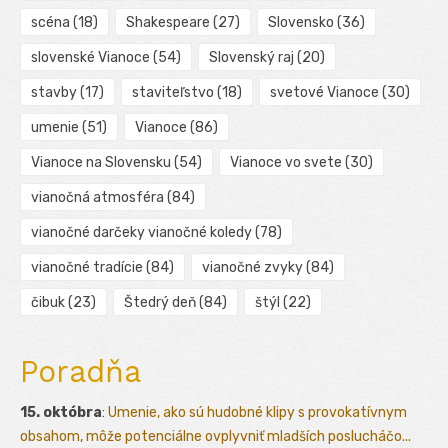
scéna
(18)
Shakespeare
(27)
Slovensko
(36)
slovenské Vianoce
(54)
Slovenský raj
(20)
stavby
(17)
staviteľstvo
(18)
svetové Vianoce
(30)
umenie
(51)
Vianoce
(86)
Vianoce na Slovensku
(54)
Vianoce vo svete
(30)
vianočná atmosféra
(84)
vianočné darčeky vianočné koledy
(78)
vianočné tradície
(84)
vianočné zvyky
(84)
čibuk
(23)
Štedrý deň
(84)
štýl
(22)
Poradňa
15. októbra
:
Umenie, ako sú hudobné klipy s provokatívnym
obsahom, môže potenciálne ovplyvniť mladších poslucháčo...