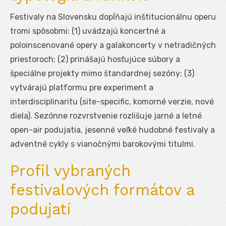
Festivaly na Slovensku dopĺňajú inštitucionálnu operu
tromi spôsobmi: (1) uvádzajú koncertné a
poloinscenované opery a galakoncerty v netradičných
priestoroch; (2) prinášajú hosťujúce súbory a
špeciálne projekty mimo štandardnej sezóny; (3)
vytvárajú platformu pre experiment a
interdisciplinaritu (site-specific, komorné verzie, nové
diela). Sezónne rozvrstvenie rozlišuje jarné a letné
open-air podujatia, jesenné veľké hudobné festivaly a
adventné cykly s vianočnými barokovými titulmi.
Profil vybraných
festivalových formátov a
podujatí