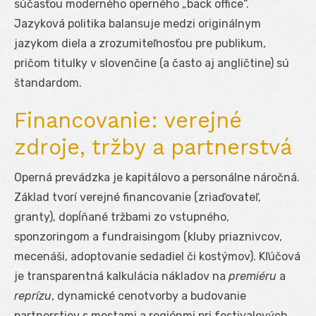
súčasťou moderného operného „back office“.
Jazyková politika balansuje medzi originálnym
jazykom diela a zrozumiteľnosťou pre publikum,
pričom titulky v slovenčine (a často aj angličtine) sú
štandardom.
Financovanie: verejné
zdroje, tržby a partnerstvá
Operná prevádzka je kapitálovo a personálne náročná.
Základ tvorí verejné financovanie (zriaďovateľ,
granty), dopĺňané tržbami zo vstupného,
sponzoringom a fundraisingom (kluby priaznivcov,
mecenáši, adoptovanie sedadiel či kostýmov). Kľúčová
je transparentná kalkulácia nákladov na
premiéru
a
reprízu
, dynamické cenotvorby a budovanie
partnerstiev s mestami a regiónmi pri festivalových