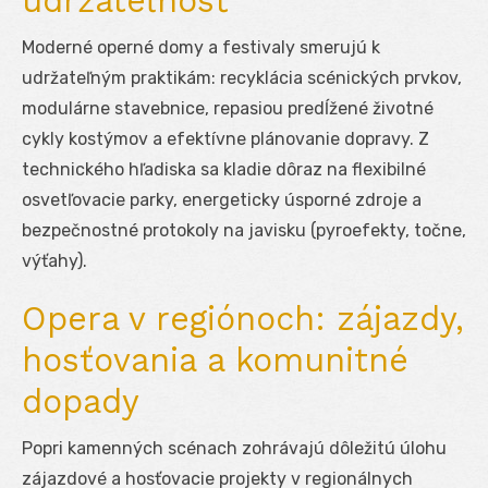
udržateľnosť
Moderné operné domy a festivaly smerujú k
udržateľným praktikám: recyklácia scénických prvkov,
modulárne stavebnice, repasiou predĺžené životné
cykly kostýmov a efektívne plánovanie dopravy. Z
technického hľadiska sa kladie dôraz na flexibilné
osvetľovacie parky, energeticky úsporné zdroje a
bezpečnostné protokoly na javisku (pyroefekty, točne,
výťahy).
Opera v regiónoch: zájazdy,
hosťovania a komunitné
dopady
Popri kamenných scénach zohrávajú dôležitú úlohu
zájazdové a hosťovacie projekty v regionálnych