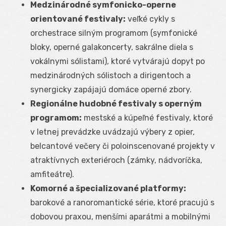
Medzinárodné symfonicko-operne
orientované festivaly:
veľké cykly s
orchestrace silným programom (symfonické
bloky, operné galakoncerty, sakrálne diela s
vokálnymi sólistami), ktoré vytvárajú dopyt po
medzinárodných sólistoch a dirigentoch a
synergicky zapájajú domáce operné zbory.
Regionálne hudobné festivaly s operným
programom:
mestské a kúpeľné festivaly, ktoré
v letnej prevádzke uvádzajú výbery z opier,
belcantové večery či poloinscenované projekty v
atraktívnych exteriéroch (zámky, nádvoríčka,
amfiteátre).
Komorné a špecializované platformy:
barokové a ranoromantické série, ktoré pracujú s
dobovou praxou, menšími aparátmi a mobilnými