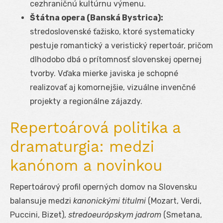
cezhraničnú kultúrnu výmenu.
Štátna opera (Banská Bystrica):
stredoslovenské ťažisko, ktoré systematicky
pestuje romantický a veristický repertoár, pričom
dlhodobo dbá o prítomnosť slovenskej opernej
tvorby. Vďaka mierke javiska je schopné
realizovať aj komornejšie, vizuálne invenčné
projekty a regionálne zájazdy.
Repertoárová politika a
dramaturgia: medzi
kanónom a novinkou
Repertoárový profil operných domov na Slovensku
balansuje medzi
kanonickými titulmi
(Mozart, Verdi,
Puccini, Bizet),
stredoeurópskym jadrom
(Smetana,