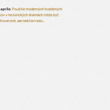
 apríla
:
Použitie moderných hudobných
kov v historických dramách môže byť
roverzné, ale niektorí režis...