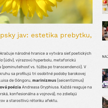
psky jav: estetika prebytku,
ekračuje národné hranice a vytvára sieť poetických
NA
ia
(údiv), výrazovú hyperbolu, metaforickú
a (pominuteľnosť vs. túžba po transcendencii). V
uhu sa profilujú tri osobitné podoby barokovej
Luisa de Góngoru,
marinizmus
(seicentizmus)
ová poézia
Andreasa Gryphiusa. Každá reaguje na
rská, konfesionálna a vojnová), no zdieľajú
v a starostlivú rétoriku afektu.