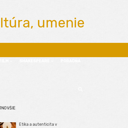
ltúra, umenie
FILM
SHAKESPEARE
PORADŇA
JNOVŠIE
Etika a autenticita v