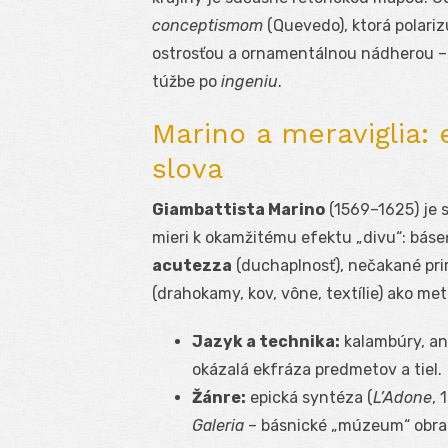
conceptismom
(Quevedo), ktorá polariz
ostrosťou a ornamentálnou nádherou – 
túžbe po
ingeniu
.
Marino a meraviglia: 
slova
Giambattista Marino
(1569–1625) je 
mieri k okamžitému efektu „divu“: báseň
acutezza
(duchaplnosť), nečakané pri
(drahokamy, kov, vône, textílie) ako me
Jazyk a technika:
kalambúry, an
okázalá ekfráza predmetov a tiel.
Žánre:
epická syntéza (
L’Adone
, 
Galeria
– básnické „múzeum“ obra