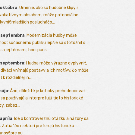
 októbra
:
Umenie, ako sú hudobné klipy s
vokatívnym obsahom, môže potenciálne
lyvniť mladších poslucháčo...
. septembra
:
Modernizácia hudby môže
ôcť súčasnému publiku lepšie sa stotožniť s
 a jej témami, hoci puris...
. septembra
:
Hudba môže výrazne ovplyvniť,
 diváci vnímajú postavy a ich motívy, čo môže
ť k rozdielnej in...
mája
:
Áno, dôležité je kriticky prehodnocovať
 sa používajú a interpretujú tieto historické
y, zabez...
 apríla
:
Ide o kontroverznú otázku a názory sa
a. Zatiaľ čo niektorí preferujú historickú
nosť pre au...