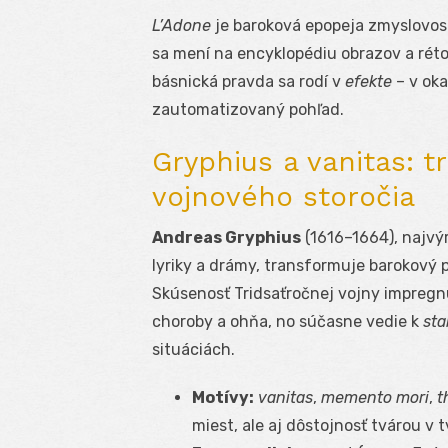
L’Adone
je baroková epopeja zmyslovos
sa mení na encyklopédiu obrazov a réto
básnická pravda sa rodí v
efekte
– v oka
zautomatizovaný pohľad.
Gryphius a vanitas: 
vojnového storočia
Andreas Gryphius
(1616–1664), najvý
lyriky a drámy, transformuje barokový 
Skúsenosť Tridsaťročnej vojny impregnu
choroby a ohňa, no súčasne vedie k
sta
situáciách.
Motívy:
vanitas
,
memento mori
,
t
miest, ale aj dôstojnosť tvárou v 