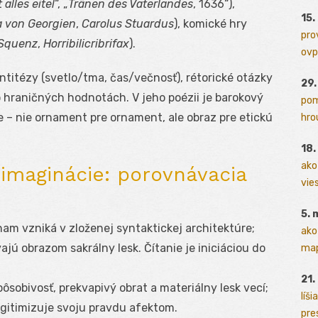
t alles eitel
“, „
Tränen des Vaterlandes
, 1636“),
15.
a von Georgien
,
Carolus Stuardus
), komické hry
pro
 Squenz
,
Horribilicribrifax
).
ovp
ntitézy (svetlo/tma, čas/večnosť), rétorické otázky
29
 hraničných hodnotách. V jeho poézii je barokový
pom
e – nie ornament pre ornament, ale obraz pre etickú
hrou
18
ako
 imaginácie: porovnávacia
vies
5. 
am vzniká v zloženej syntaktickej architektúre;
ako
jú obrazom sakrálny lesk. Čítanie je iniciáciou do
map
21.
ôsobivosť, prekvapivý obrat a materiálny lesk vecí;
líši
egitimizuje svoju pravdu afektom.
pres