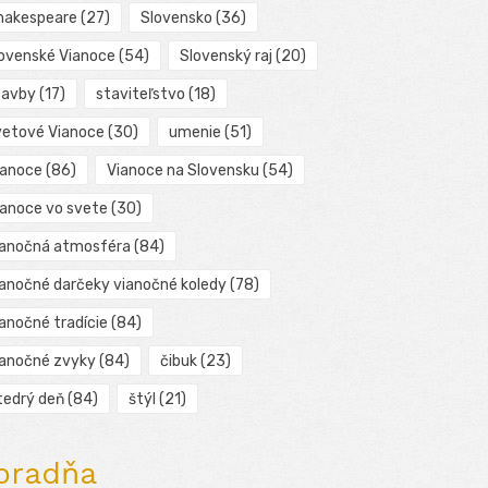
hakespeare
(27)
Slovensko
(36)
lovenské Vianoce
(54)
Slovenský raj
(20)
tavby
(17)
staviteľstvo
(18)
vetové Vianoce
(30)
umenie
(51)
ianoce
(86)
Vianoce na Slovensku
(54)
ianoce vo svete
(30)
ianočná atmosféra
(84)
ianočné darčeky vianočné koledy
(78)
ianočné tradície
(84)
ianočné zvyky
(84)
čibuk
(23)
tedrý deň
(84)
štýl
(21)
oradňa