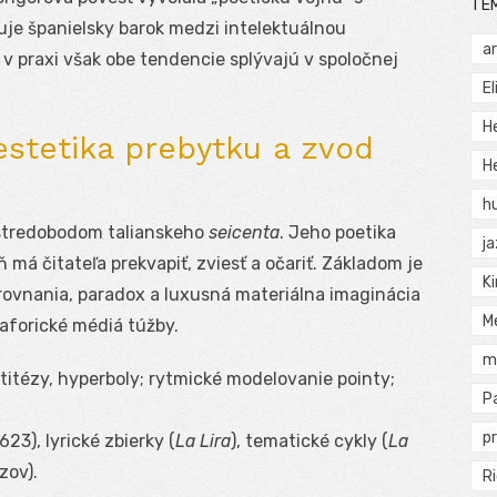
TÉ
uje španielsky barok medzi intelektuálnou
a
v praxi však obe tendencie splývajú v spoločnej
El
H
estetika prebytku a zvod
He
h
stredobodom talianskeho
seicenta
. Jeho poetika
j
 má čitateľa prekvapiť, zviesť a očariť. Základom je
Ki
rovnania, paradox a luxusná materiálna imaginácia
M
taforické médiá túžby.
m
titézy, hyperboly; rytmické modelovanie pointy;
P
pr
1623), lyrické zbierky (
La Lira
), tematické cykly (
La
zov).
Ri