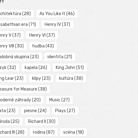
MY
rchitektúra
(28)
As You Like It
(46)
isabethian era
(71)
Henry IV
(37)
enry V
(37)
Henry VI
(37)
nry VIII
(30)
hudba
(43)
udobná skupina
(23)
identita
(21)
azyk
(32)
kapela
(26)
King John
(51)
ng Lear
(23)
klipy
(23)
kultúra
(38)
easure for Measure
(38)
oderné záhrady
(20)
Music
(27)
ata
(23)
piesne
(24)
Plays
(27)
íroda
(25)
Richard II
(30)
chard III
(28)
rodina
(87)
scéna
(18)