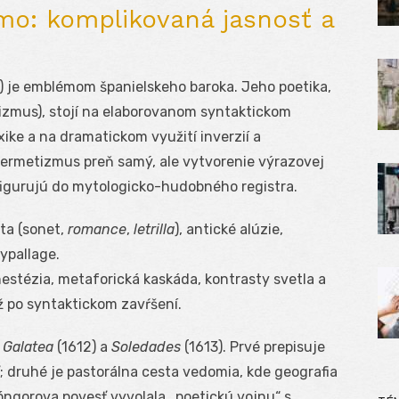
mo: komplikovaná jasnosť a
) je emblémom španielskeho baroka. Jeho poetika,
zmus), stojí na elaborovanom syntaktickom
exike a na dramatickom využití inverzií a
 hermetizmus preň samý, ale vytvorenie výrazovej
sfigurujú do mytologicko-hudobného registra.
ita (sonet,
romance
,
letrilla
), antické alúzie,
ypallage.
stézia, metaforická kaskáda, kontrasty svetla a
ž po syntaktickom zavŕšení.
 Galatea
(1612) a
Soledades
(1613). Prvé prepisuje
 druhé je pastorálna cesta vedomia, kde geografia
óngorova povesť vyvolala „poetickú vojnu“ s