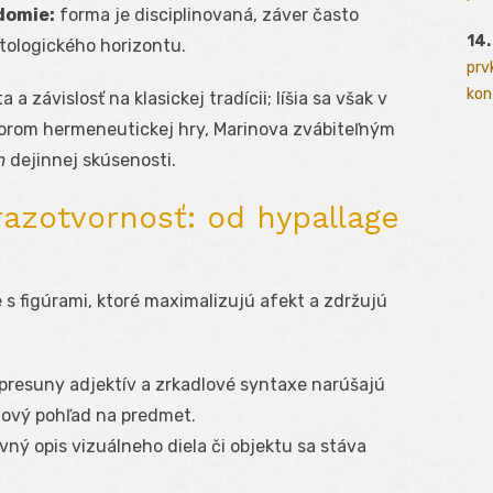
domie:
forma je disciplinovaná, záver často
14.
tologického horizontu.
prv
kont
a závislosť na klasickej tradícii; líšia sa však v
torom hermeneutickej hry, Marinova zvábiteľným
m
dejinnej skúsenosti.
razotvornosť: od hypallage
 s figúrami, ktoré maximalizujú afekt a zdržujú
presuny adjektív a zrkadlové syntaxe narúšajú
nový pohľad na predmet.
ovný opis vizuálneho diela či objektu sa stáva