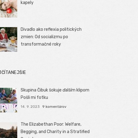
kapely
Divadlo ako reflexia politických
zmien: Od socializmu po
transformačné roky
JČÍTANEJŠIE
Skupina Čibuk šokuje ďalším klipom
Pošli mi fotku
14. 9. 2023
9 komentárov
The Elizabethan Poor: Welfare,
Begging, and Charity in a Stratified