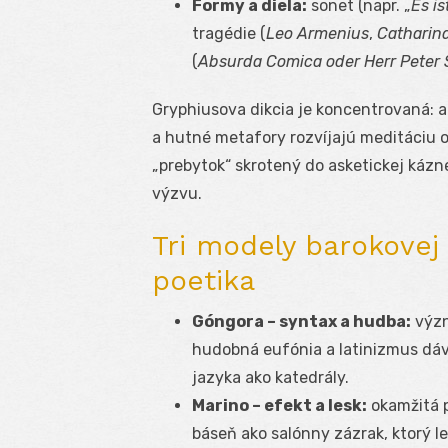
Formy a diela:
sonet (napr. „
Es is
tragédie (
Leo Armenius
,
Catharin
(
Absurda Comica oder Herr Peter
Gryphiusova dikcia je koncentrovaná: a
a hutné metafory rozvíjajú meditáciu o
„prebytok“ skrotený do asketickej kázn
výzvu.
Tri modely barokovej
poetika
Góngora – syntax a hudba:
význ
hudobná eufónia a latinizmus dáva
jazyka ako katedrály.
Marino – efekt a lesk:
okamžitá p
báseň ako salónny zázrak, ktorý l