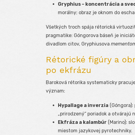
Gryphius – koncentrácia a sve
morálny; obraz je oknom do escha
Všetkých troch spája rétorická virtuozita 
pragmatike: Góngorova báseň je iniciá
divadlom citov, Gryphiusova
memento
Rétorické figúry a ob
po ekfrázu
Baroková rétorika systematicky pracuje
význam:
Hypallage a inverzia
(Góngora): 
„prirodzený“ poriadok a otvárajú 
Ekfráza a kalambúr
(Marino): sl
miestom jazykovej pyrotechniky.