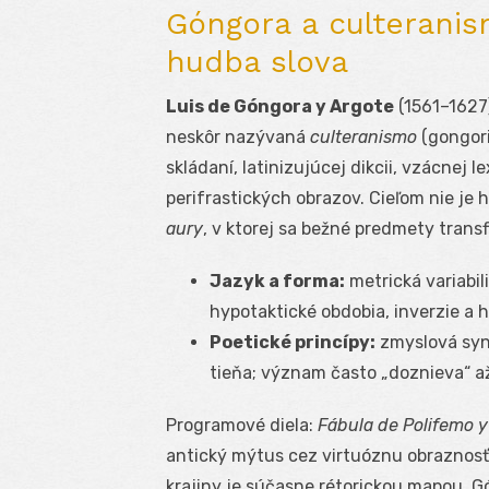
Góngora a culteranis
hudba slova
Luis de Góngora y Argote
(1561–1627
neskôr nazývaná
culteranismo
(gongori
skládaní, latinizujúcej dikcii, vzácnej l
perifrastických obrazov. Cieľom nie je
aury
, v ktorej sa bežné predmety tran
Jazyk a forma:
metrická variabil
hypotaktické obdobia, inverzie a h
Poetické princípy:
zmyslová syne
tieňa; význam často „doznieva“ a
Programové diela:
Fábula de Polifemo y
antický mýtus cez virtuóznu obraznosť;
krajiny je súčasne rétorickou mapou. G