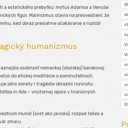
S
ti a estetického prebytku: mýtus Adonisa a Venuše
s
rických figúr. Marinizmus stavia na presvedčení, že
mihu, keď obraz presiahne očakávanie a rozloží
s
s
tragický humanizmus
V
V
v
raznejšia osobnosť nemeckej (slezskej) barokovej
v
patos do etickej meditácie o pominuteľnosti.
je jeho sonety i tragédie obrazmi rozvratu,
v
bilitas in fide
– vnútornej opore v hraničných
v
Š
heatrum mundi
(svet ako javisko), rozpad telies a
tvár zmaru.
P