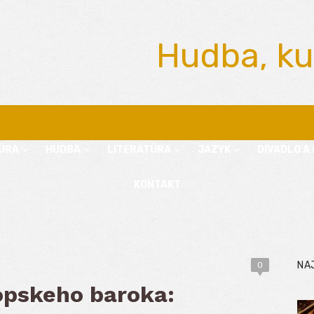
Hudba, ku
ÚRA
HUDBA
LITERATÚRA
JAZYK
DIVADLO A 
KONTAKT
NA
0
rópskeho baroka: