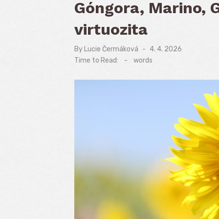
Góngora, Marino, G
virtuozita
By
Lucie Čermáková
Posted
4. 4. 2026
on
Time to Read:
-
words