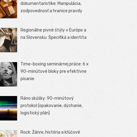
dokumentaristike: Manipulácia,
zodpovednosť a hranice pravdy
Regionálne pivné štýly v Európe a
na Slovensku: Špecifiká a identita
Time-boxing seminárnej práce: 6 x
90-minútové bloky pre efektívne
písanie
Ráno skúšky: 90-minútový
protokol (opakovanie, dýchanie,
logistický plán)
Rock: Žánre, história a kľúčové