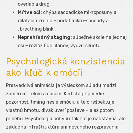
overlap a drag.
Mŕtve oči:
chýba saccadické mikroposuny a
dilatácia zreníc – pridať mikro-saccady a
„breathing blink“.
Neprehľadný staging:
súbežné akcie na jednej
osi – rozložiť do planov, využiť siluetu.
Psychologická konzistencia
ako kľúč k emócii
Presvedčivá animácia je výsledkom súladu medzi
zámerom, telom a časom. Keď staging vedie
pozornosť, timing nesie emóciu a telo rešpektuje
vlastnú hmotu, divák uverí postave – a až potom
príbehu. Psychológia pohybu tak nie je nadstavba, ale
základná infraštruktúra animovaného rozprávania.