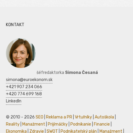
KONTAKT
šéfredaktorka
Simona Česaná
simona@euroekonom.sk
+421 907 234 066
+420 774 699 168
LinkedIn
© 2010 - 2026
SEO
|
Reklama a PR
|
Vrtuľníky
|
Autoškola
|
Reality
|
Manažment
|
Prijímáčky
|
Podnikanie
|
Financie
|
Ekonomika
|
Zdravie
|
SWOT
|
Podnikateľský plán
|
Manažment
|