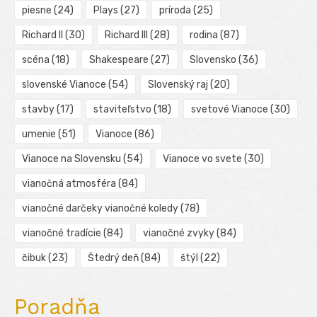
piesne
(24)
Plays
(27)
príroda
(25)
Richard II
(30)
Richard III
(28)
rodina
(87)
scéna
(18)
Shakespeare
(27)
Slovensko
(36)
slovenské Vianoce
(54)
Slovenský raj
(20)
stavby
(17)
staviteľstvo
(18)
svetové Vianoce
(30)
umenie
(51)
Vianoce
(86)
Vianoce na Slovensku
(54)
Vianoce vo svete
(30)
vianočná atmosféra
(84)
vianočné darčeky vianočné koledy
(78)
vianočné tradície
(84)
vianočné zvyky
(84)
čibuk
(23)
Štedrý deň
(84)
štýl
(22)
Poradňa