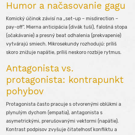
Humor a načasovanie gagu
Komický účinok závisí na „set-up – misdirection –
pay-off“. Mierna anticipácia (divák tuší), falošná stopa
(očakávanie) a presný beat odhalenia (prekvapenie)
vytvárajú smiech. Mikrosekundy rozhodujú: príliš
skoro znižuje napätie, príliš neskoro rozbije rytmus.
Antagonista vs.
protagonista: kontrapunkt
pohybov
Protagonista často pracuje s otvorenými oblúkmi a
plynulým dychom (empatia), antagonista s
asymetrickými, prerušovanými vektormi (napätie).
Kontrast podpisov zvyšuje čitateľnosť konfliktu a