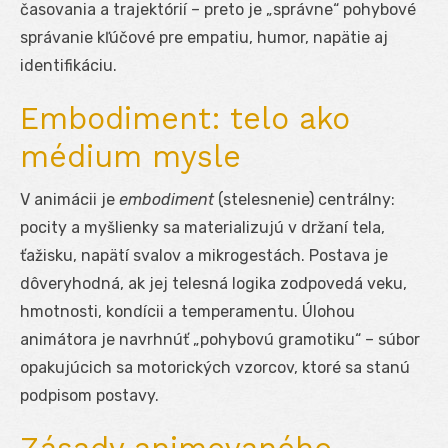
časovania a trajektórií – preto je „správne“ pohybové
správanie kľúčové pre empatiu, humor, napätie aj
identifikáciu.
Embodiment: telo ako
médium mysle
V animácii je
embodiment
(stelesnenie) centrálny:
pocity a myšlienky sa materializujú v držaní tela,
ťažisku, napätí svalov a mikrogestách. Postava je
dôveryhodná, ak jej telesná logika zodpovedá veku,
hmotnosti, kondícii a temperamentu. Úlohou
animátora je navrhnúť „pohybovú gramotiku“ – súbor
opakujúcich sa motorických vzorcov, ktoré sa stanú
podpisom postavy.