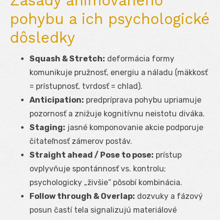
Zásady animovaného
pohybu a ich psychologické
dôsledky
Squash & Stretch:
deformácia formy
komunikuje pružnosť, energiu a náladu (mäkkosť
= prístupnosť, tvrdosť = chlad).
Anticipation:
predpríprava pohybu upriamuje
pozornosť a znižuje kognitívnu neistotu diváka.
Staging:
jasné komponovanie akcie podporuje
čitateľnosť zámerov postáv.
Straight ahead / Pose to pose:
prístup
ovplyvňuje spontánnosť vs. kontrolu;
psychologicky „živšie“ pôsobí kombinácia.
Follow through & Overlap:
dozvuky a fázový
posun častí tela signalizujú materiálové