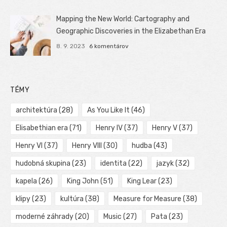
Mapping the New World: Cartography and
Geographic Discoveries in the Elizabethan Era
8. 9. 2023
6 komentárov
TÉMY
architektúra
(28)
As You Like It
(46)
Elisabethian era
(71)
Henry IV
(37)
Henry V
(37)
Henry VI
(37)
Henry VIII
(30)
hudba
(43)
hudobná skupina
(23)
identita
(22)
jazyk
(32)
kapela
(26)
King John
(51)
King Lear
(23)
klipy
(23)
kultúra
(38)
Measure for Measure
(38)
moderné záhrady
(20)
Music
(27)
Pata
(23)