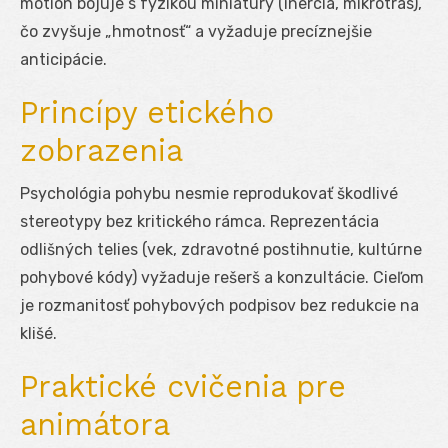
motion bojuje s fyzikou miniatury (inercia, mikrotras),
čo zvyšuje „hmotnosť“ a vyžaduje precíznejšie
anticipácie.
Princípy etického
zobrazenia
Psychológia pohybu nesmie reprodukovať škodlivé
stereotypy bez kritického rámca. Reprezentácia
odlišných telies (vek, zdravotné postihnutie, kultúrne
pohybové kódy) vyžaduje rešerš a konzultácie. Cieľom
je rozmanitosť pohybových podpisov bez redukcie na
klišé.
Praktické cvičenia pre
animátora