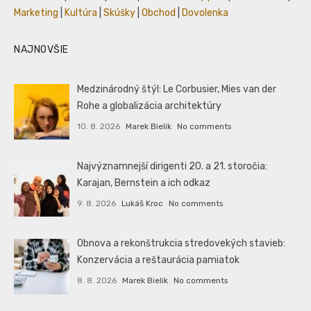
Marketing
|
Kultúra
|
Skúšky
|
Obchod
|
Dovolenka
NAJNOVŠIE
Medzinárodný štýl: Le Corbusier, Mies van der
Rohe a globalizácia architektúry
10. 8. 2026
Marek Bielik
No comments
Najvýznamnejší dirigenti 20. a 21. storočia:
Karajan, Bernstein a ich odkaz
9. 8. 2026
Lukáš Kroc
No comments
Obnova a rekonštrukcia stredovekých stavieb:
Konzervácia a reštaurácia pamiatok
8. 8. 2026
Marek Bielik
No comments