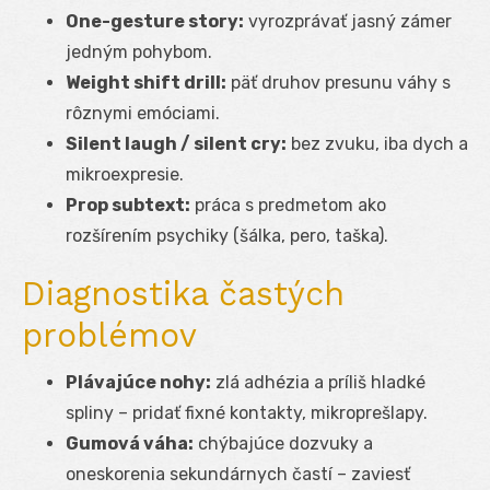
One-gesture story:
vyrozprávať jasný zámer
jedným pohybom.
Weight shift drill:
päť druhov presunu váhy s
rôznymi emóciami.
Silent laugh / silent cry:
bez zvuku, iba dych a
mikroexpresie.
Prop subtext:
práca s predmetom ako
rozšírením psychiky (šálka, pero, taška).
Diagnostika častých
problémov
Plávajúce nohy:
zlá adhézia a príliš hladké
spliny – pridať fixné kontakty, mikroprešlapy.
Gumová váha:
chýbajúce dozvuky a
oneskorenia sekundárnych častí – zaviesť