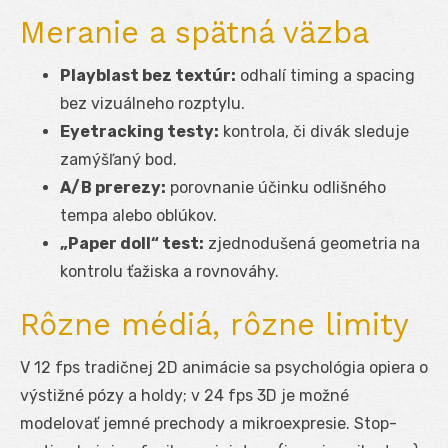
Meranie a spätná väzba
Playblast bez textúr:
odhalí timing a spacing
bez vizuálneho rozptylu.
Eyetracking testy:
kontrola, či divák sleduje
zamýšľaný bod.
A/B prerezy:
porovnanie účinku odlišného
tempa alebo oblúkov.
„Paper doll“ test:
zjednodušená geometria na
kontrolu ťažiska a rovnováhy.
Rôzne médiá, rôzne limity
V 12 fps tradičnej 2D animácie sa psychológia opiera o
výstižné pózy a holdy; v 24 fps 3D je možné
modelovať jemné prechody a mikroexpresie. Stop-