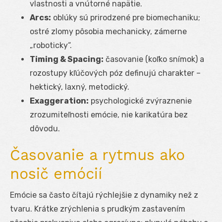
vlastnosti a vnútorné napätie.
Arcs:
oblúky sú prirodzené pre biomechaniku;
ostré zlomy pôsobia mechanicky, zámerne
„roboticky“.
Timing & Spacing:
časovanie (koľko snímok) a
rozostupy kľúčových póz definujú charakter –
hektický, laxný, metodický.
Exaggeration:
psychologické zvýraznenie
zrozumiteľnosti emócie, nie karikatúra bez
dôvodu.
Časovanie a rytmus ako
nosič emócií
Emócie sa často čítajú rýchlejšie z dynamiky než z
tvaru. Krátke zrýchlenia s prudkým zastavením