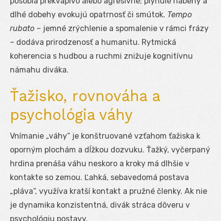
pôsobia prekvapivo alebo agresívne; plynulé nábehy a
dlhé dobehy evokujú opatrnosť či smútok.
Tempo
rubato
– jemné zrýchlenie a spomalenie v rámci frázy
– dodáva prirodzenosť a humanitu. Rytmická
koherencia s hudbou a ruchmi znižuje kognitívnu
námahu diváka.
Ťažisko, rovnováha a
psychológia váhy
Vnímanie „váhy“ je konštruované vzťahom ťažiska k
oporným plochám a dĺžkou dozvuku. Ťažký, vyčerpaný
hrdina prenáša váhu neskoro a kroky má dlhšie v
kontakte so zemou. Ľahká, sebavedomá postava
„pláva“, využíva kratší kontakt a pružné členky. Ak nie
je dynamika konzistentná, divák stráca dôveru v
psychológiu postavy.