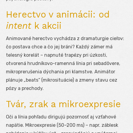
Herectvo v animácii: od
intent
k akcii
Animované herectvo vychádza z dramaturgie cieľov:
čo postava chce a čo jej bráni? Každý zámer má
telesný korelát – napnuté trapézy pri úzkosti,
otvorená hrudníkovo-ramenná línia pri sebadôvere,
mikroprerušenia dýchania pri klamstve. Animátor
plánuje „beats“ (mikrosituácie) a zmeny stavu cez
pózy a prechody.
Tvár, zrak a mikroexpresie
Oči a línia pohľadu dirigujú pozornosť aj vzťahové
napätie. Mikroexpresie (50–200 ms) – napr. záblesk