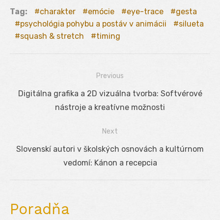
Tag:
charakter
emócie
eye-trace
gesta
psychológia pohybu a postáv v animácii
silueta
squash & stretch
timing
Previous
Navigácia
Previous
Digitálna grafika a 2D vizuálna tvorba: Softvérové
v
post:
nástroje a kreatívne možnosti
článku
Next
Next
Slovenskí autori v školských osnovách a kultúrnom
post:
vedomí: Kánon a recepcia
Poradňa