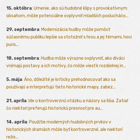
15. októbra
:
Umenie, ako sú hudobné klipy s provokatívnym
obsahom, môže potenciálne ovplyvniť mladších poslucháčo...
29. septembra
:
Modernizácia hudby môže pomôcť
súčasnému publiku lepšie sa stotožniť s hrou a jej témami, hoci
puris...
18. septembra
:
Hudba môže výrazne ovplyvniť, ako diváci
vnímajú postavy a ich motívy, čo môže viesť k rozdielnej in...
5. mája
:
Áno, dôležité je kriticky prehodnocovať ako sa
používajú a interpretujú tieto historické mapy, zabez...
21. apríla
:
Ide o kontroverznú otázku a názory sa líšia. Zatiaľ
čo niektorí preferujú historickú presnosť pre au...
14. apríla
:
Použitie moderných hudobných prvkov v
historických dramách môže byť kontroverzné, ale niektorí
režis...