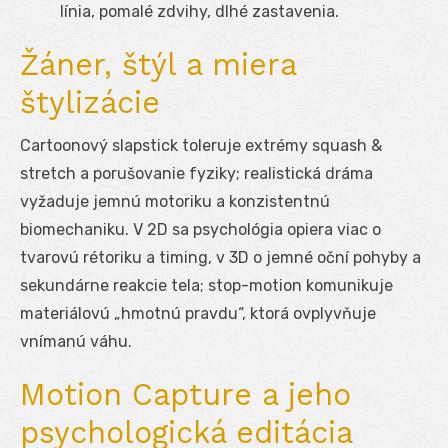
línia, pomalé zdvihy, dlhé zastavenia.
Žáner, štýl a miera
štylizácie
Cartoonový slapstick toleruje extrémy squash &
stretch a porušovanie fyziky; realistická dráma
vyžaduje jemnú motoriku a konzistentnú
biomechaniku. V 2D sa psychológia opiera viac o
tvarovú rétoriku a timing, v 3D o jemné oční pohyby a
sekundárne reakcie tela; stop-motion komunikuje
materiálovú „hmotnú pravdu“, ktorá ovplyvňuje
vnímanú váhu.
Motion Capture a jeho
psychologická editácia