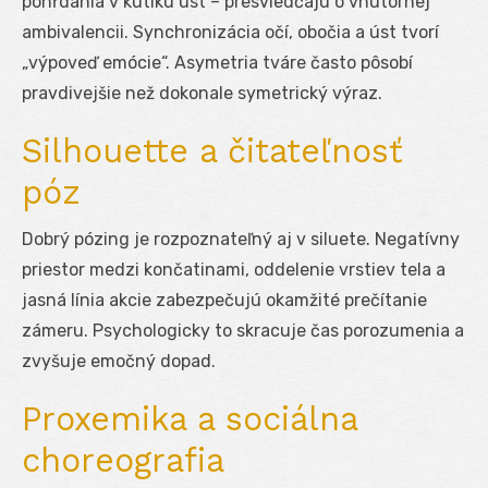
pohŕdania v kútiku úst – presviedčajú o vnútornej
ambivalencii. Synchronizácia očí, obočia a úst tvorí
„výpoveď emócie“. Asymetria tváre často pôsobí
pravdivejšie než dokonale symetrický výraz.
Silhouette a čitateľnosť
póz
Dobrý pózing je rozpoznateľný aj v siluete. Negatívny
priestor medzi končatinami, oddelenie vrstiev tela a
jasná línia akcie zabezpečujú okamžité prečítanie
zámeru. Psychologicky to skracuje čas porozumenia a
zvyšuje emočný dopad.
Proxemika a sociálna
choreografia