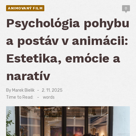
ANIMOVANÝ FILM
0
Psychológia pohybu
a postáv v animácii:
Estetika, emócie a
naratív
By
Marek Bielik
Posted
2. 11. 2025
on
Time to Read:
-
words