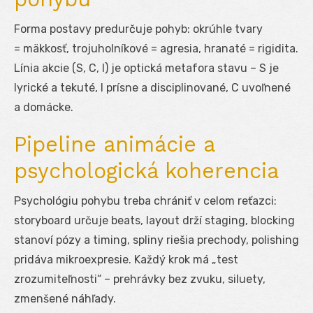
Forma postavy predurčuje pohyb: okrúhle tvary
= mäkkosť, trojuholníkové = agresia, hranaté = rigidita.
Línia akcie (S, C, I) je optická metafora stavu – S je
lyrické a tekuté, I prísne a disciplinované, C uvoľnené
a domácke.
Pipeline animácie a
psychologická koherencia
Psychológiu pohybu treba chrániť v celom reťazci:
storyboard určuje beats, layout drží staging, blocking
stanoví pózy a timing, spliny riešia prechody, polishing
pridáva mikroexpresie. Každý krok má „test
zrozumiteľnosti“ – prehrávky bez zvuku, siluety,
zmenšené náhľady.