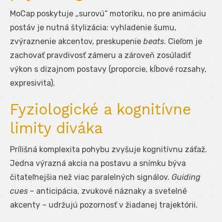
MoCap poskytuje „surovú“ motoriku, no pre animáciu
postáv je nutná štylizácia: vyhladenie šumu,
zvýraznenie akcentov, preskupenie
beats
. Cieľom je
zachovať pravdivosť zámeru a zároveň zosúladiť
výkon s dizajnom postavy (proporcie, kĺbové rozsahy,
expresivita).
Fyziologické a kognitívne
limity diváka
Prílišná komplexita pohybu zvyšuje kognitívnu záťaž.
Jedna výrazná akcia na postavu a snímku býva
čitateľnejšia než viac paralelných signálov.
Guiding
cues
– anticipácia, zvukové náznaky a svetelné
akcenty – udržujú pozornosť v žiadanej trajektórii.