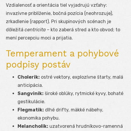
Vzdialenosť a orientácia tiel vyjadrujú vzťahy:
invazívne priblíženie, bočná pozícia (neohrozuje),
zrkadlenie (rapport). Pri skupinových scénach je
dôležitá
centricita
– kto zaberá stred a kto obvod; to
mení percepciu moci a prijatia.
Temperament a pohybové
podpisy postáv
Cholerik:
ostré vektory, explozívne štarty, malá
anticipácia.
Sangvinik:
široké oblúky, rytmické kyvy, bohaté
gestikulácie.
Flegmatik:
dlhé drifty, mäkké nábehy,
ekonomika pohybu.
Melancholik:
uzatvorená hrudníkovo-ramenná