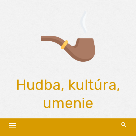
Skip
to
content
Hudba, kultúra,
umenie