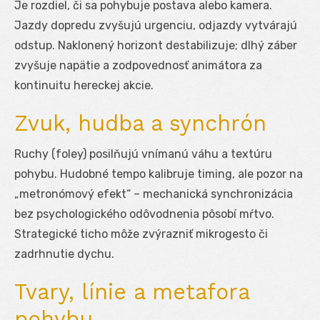
Je rozdiel, či sa pohybuje postava alebo kamera.
Jazdy dopredu zvyšujú urgenciu, odjazdy vytvárajú
odstup. Naklonený horizont destabilizuje; dlhý záber
zvyšuje napätie a zodpovednosť animátora za
kontinuitu hereckej akcie.
Zvuk, hudba a synchrón
Ruchy (foley) posilňujú vnímanú váhu a textúru
pohybu. Hudobné tempo kalibruje timing, ale pozor na
„metronómový efekt“ – mechanická synchronizácia
bez psychologického odôvodnenia pôsobí mŕtvo.
Strategické ticho môže zvýrazniť mikrogesto či
zadrhnutie dychu.
Tvary, línie a metafora
pohybu