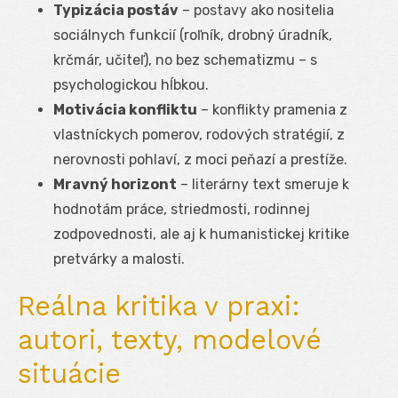
Typizácia postáv
– postavy ako nositelia
sociálnych funkcií (roľník, drobný úradník,
krčmár, učiteľ), no bez schematizmu – s
psychologickou hĺbkou.
Motivácia konfliktu
– konflikty pramenia z
vlastníckych pomerov, rodových stratégií, z
nerovnosti pohlaví, z moci peňazí a prestíže.
Mravný horizont
– literárny text smeruje k
hodnotám práce, striedmosti, rodinnej
zodpovednosti, ale aj k humanistickej kritike
pretvárky a malosti.
Reálna kritika v praxi:
autori, texty, modelové
situácie