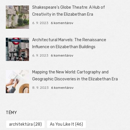
Shakespeare’s Globe Theatre: A Hub of
Creativity in the Elizabethan Era
6. 9. 2023
6 komentárov
Architectural Marvels: The Renaissance
Influence on Elizabethan Buildings
6. 9. 2023
6 komentárov
Mapping the New World: Cartography and
Geographic Discoveries in the Elizabethan Era
8. 9. 2023
6 komentárov
TÉMY
architektúra
(28)
As You Like It
(46)