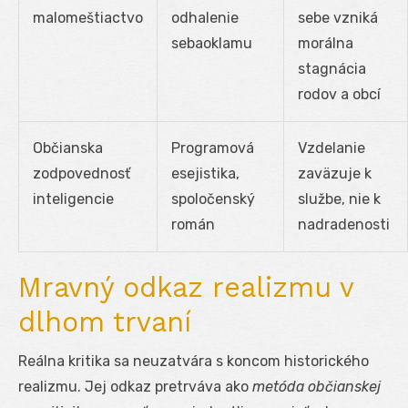
malomeštiactvo
odhalenie
sebe vzniká
sebaoklamu
morálna
stagnácia
rodov a obcí
Občianska
Programová
Vzdelanie
zodpovednosť
esejistika,
zaväzuje k
inteligencie
spoločenský
službe, nie k
román
nadradenosti
Mravný odkaz realizmu v
dlhom trvaní
Reálna kritika sa neuzatvára s koncom historického
realizmu. Jej odkaz pretrváva ako
metóda občianskej