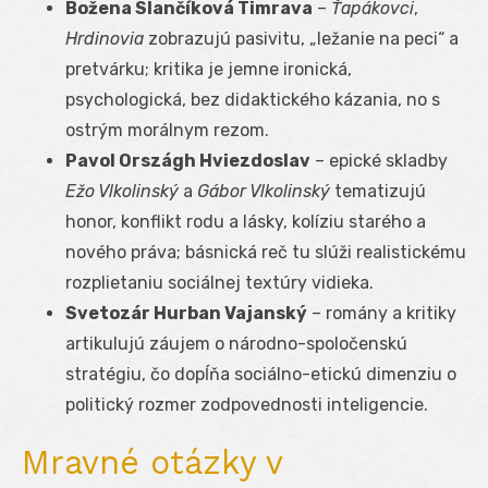
Božena Slančíková Timrava
–
Ťapákovci
,
Hrdinovia
zobrazujú pasivitu, „ležanie na peci“ a
pretvárku; kritika je jemne ironická,
psychologická, bez didaktického kázania, no s
ostrým morálnym rezom.
Pavol Országh Hviezdoslav
– epické skladby
Ežo Vlkolinský
a
Gábor Vlkolinský
tematizujú
honor, konflikt rodu a lásky, kolíziu starého a
nového práva; básnická reč tu slúži realistickému
rozplietaniu sociálnej textúry vidieka.
Svetozár Hurban Vajanský
– romány a kritiky
artikulujú záujem o národno-spoločenskú
stratégiu, čo dopĺňa sociálno-etickú dimenziu o
politický rozmer zodpovednosti inteligencie.
Mravné otázky v