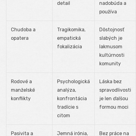
detail
nadobúda a
používa
Chudoba a
Tragikomika,
Dôstojnosť
opatera
empatická
slabých je
fokalizácia
lakmusom
kultúrnosti
komunity
Rodové a
Psychologická
Láska bez
manželské
analýza,
spravodlivosti
konflikty
konfrontácia
je len ďalšou
tradície s
formou moci
citom
Pasivita a
Jemná irónia,
Bez práce na