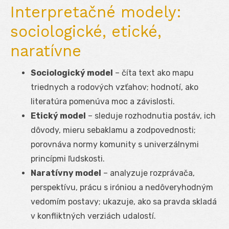
Interpretačné modely:
sociologické, etické,
naratívne
Sociologický model
– číta text ako mapu
triednych a rodových vzťahov; hodnotí, ako
literatúra pomenúva moc a závislosti.
Etický model
– sleduje rozhodnutia postáv, ich
dôvody, mieru sebaklamu a zodpovednosti;
porovnáva normy komunity s univerzálnymi
princípmi ľudskosti.
Naratívny model
– analyzuje rozprávača,
perspektívu, prácu s iróniou a nedôveryhodným
vedomím postavy; ukazuje, ako sa pravda skladá
v konfliktných verziách udalostí.