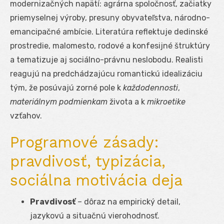
modernizačných napätí: agrárna spoločnosť, začiatky
priemyselnej výroby, presuny obyvateľstva, národno-
emancipačné ambície. Literatúra reflektuje dedinské
prostredie, malomesto, rodové a konfesijné štruktúry
a tematizuje aj sociálno-právnu neslobodu. Realisti
reagujú na predchádzajúcu romantickú idealizáciu
tým, že posúvajú zorné pole k
každodennosti
,
materiálnym podmienkam
života a k
mikroetike
vzťahov.
Programové zásady:
pravdivosť, typizácia,
sociálna motivácia deja
Pravdivosť
– dôraz na empirický detail,
jazykovú a situačnú vierohodnosť.