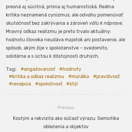
presná aj súcitná, prísna aj humanistická. Reálna
kritika neznamená cynizmus, ale
odvahu pomenúvať
skutočnosť bez zakrývania a zároveň
vôľu k náprave
.
Mravný odkaz realizmu je preto trvalo aktuálny:
hodnotu človeka neudáva majetok ani postavenie, ale
spôsob, akým žije v spoločenstve – svedomito,
solidárne a s úctou k dôstojnosti druhých.
Tag:
angažovanosť
hodnoty
kritika a odkaz realizmu
morálka
pravdivosť
recepcia
spoločnosť
štýl
Previous
Navigácia
Previous
Kostým a rekvizita ako súčasť výrazu: Semiotika
v
post:
oblečenia a objektov