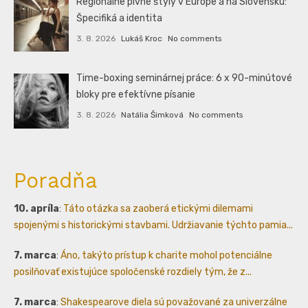
Regionálne pivné štýly v Európe a na Slovensku:
Špecifiká a identita
3. 8. 2026
Lukáš Kroc
No comments
Time-boxing seminárnej práce: 6 x 90-minútové
bloky pre efektívne písanie
3. 8. 2026
Natália Šimková
No comments
Poradňa
10. apríla
:
Táto otázka sa zaoberá etickými dilemami
spojenými s historickými stavbami. Udržiavanie týchto pamia...
7. marca
:
Áno, takýto prístup k charite mohol potenciálne
posilňovať existujúce spoločenské rozdiely tým, že z...
7. marca
:
Shakespearove diela sú považované za univerzálne