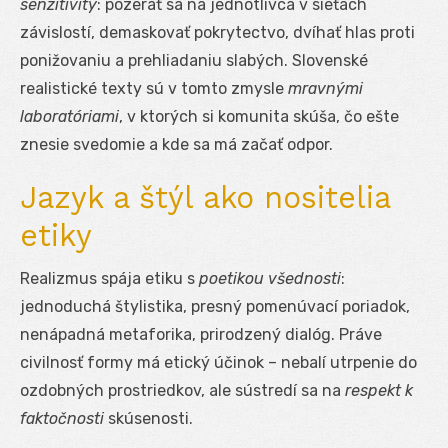
senzitivity
: pozerať sa na jednotlivca v sieťach
závislostí, demaskovať pokrytectvo, dvíhať hlas proti
ponižovaniu a prehliadaniu slabých. Slovenské
realistické texty sú v tomto zmysle
mravnými
laboratóriami
, v ktorých si komunita skúša, čo ešte
znesie svedomie a kde sa má začať odpor.
Jazyk a štýl ako nositelia
etiky
Realizmus spája etiku s
poetikou všednosti
:
jednoduchá štylistika, presný pomenúvací poriadok,
nenápadná metaforika, prirodzený dialóg. Práve
civilnosť formy má etický účinok – nebalí utrpenie do
ozdobných prostriedkov, ale sústredí sa na
respekt k
faktočnosti
skúsenosti.