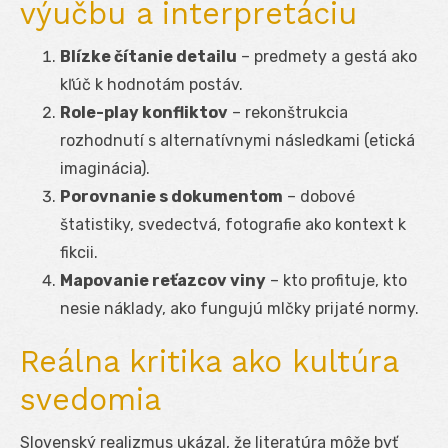
výučbu a interpretáciu
Blízke čítanie detailu
– predmety a gestá ako
kľúč k hodnotám postáv.
Role-play konfliktov
– rekonštrukcia
rozhodnutí s alternatívnymi následkami (etická
imaginácia).
Porovnanie s dokumentom
– dobové
štatistiky, svedectvá, fotografie ako kontext k
fikcii.
Mapovanie reťazcov viny
– kto profituje, kto
nesie náklady, ako fungujú mlčky prijaté normy.
Reálna kritika ako kultúra
svedomia
Slovenský realizmus ukázal, že literatúra môže byť