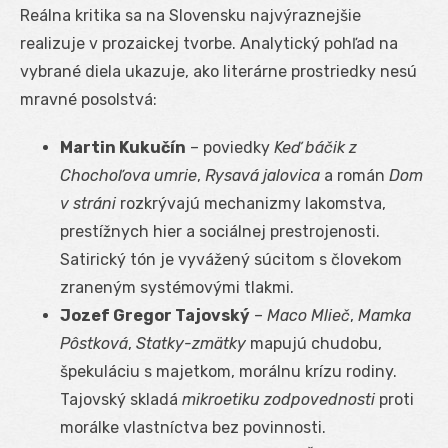
Reálna kritika sa na Slovensku najvýraznejšie
realizuje v prozaickej tvorbe. Analytický pohľad na
vybrané diela ukazuje, ako literárne prostriedky nesú
mravné posolstvá:
Martin Kukučín
– poviedky
Keď báčik z
Chochoľova umrie
,
Rysavá jalovica
a román
Dom
v stráni
rozkrývajú mechanizmy lakomstva,
prestížnych hier a sociálnej prestrojenosti.
Satirický tón je vyvážený súcitom s človekom
zraneným systémovými tlakmi.
Jozef Gregor Tajovský
–
Maco Mlieč
,
Mamka
Pôstková
,
Statky-zmätky
mapujú chudobu,
špekuláciu s majetkom, morálnu krízu rodiny.
Tajovský skladá
mikroetiku zodpovednosti
proti
morálke vlastníctva bez povinnosti.