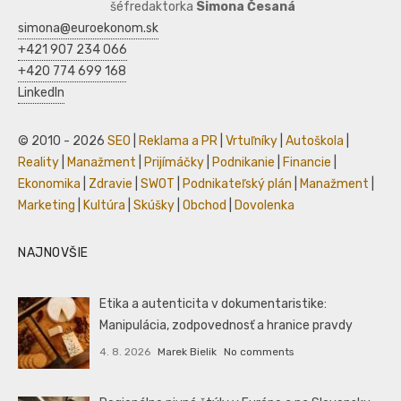
šéfredaktorka
Simona Česaná
simona@euroekonom.sk
+421 907 234 066
+420 774 699 168
LinkedIn
© 2010 - 2026
SEO
|
Reklama a PR
|
Vrtuľníky
|
Autoškola
|
Reality
|
Manažment
|
Prijímáčky
|
Podnikanie
|
Financie
|
Ekonomika
|
Zdravie
|
SWOT
|
Podnikateľský plán
|
Manažment
|
Marketing
|
Kultúra
|
Skúšky
|
Obchod
|
Dovolenka
NAJNOVŠIE
Etika a autenticita v dokumentaristike:
Manipulácia, zodpovednosť a hranice pravdy
4. 8. 2026
Marek Bielik
No comments