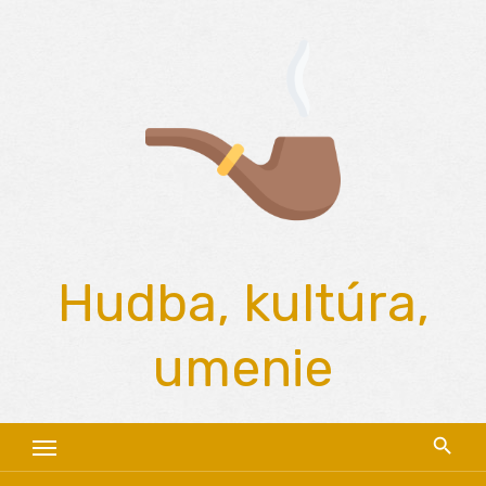
Skip
to
content
Hudba, kultúra,
umenie