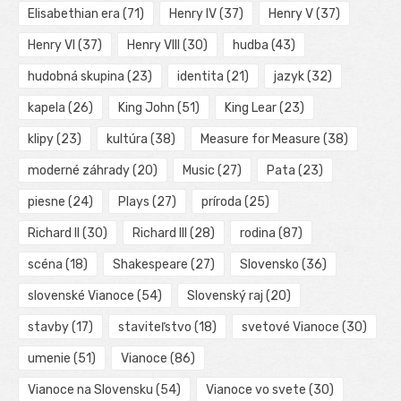
Elisabethian era
(71)
Henry IV
(37)
Henry V
(37)
Henry VI
(37)
Henry VIII
(30)
hudba
(43)
hudobná skupina
(23)
identita
(21)
jazyk
(32)
kapela
(26)
King John
(51)
King Lear
(23)
klipy
(23)
kultúra
(38)
Measure for Measure
(38)
moderné záhrady
(20)
Music
(27)
Pata
(23)
piesne
(24)
Plays
(27)
príroda
(25)
Richard II
(30)
Richard III
(28)
rodina
(87)
scéna
(18)
Shakespeare
(27)
Slovensko
(36)
slovenské Vianoce
(54)
Slovenský raj
(20)
stavby
(17)
staviteľstvo
(18)
svetové Vianoce
(30)
umenie
(51)
Vianoce
(86)
Vianoce na Slovensku
(54)
Vianoce vo svete
(30)