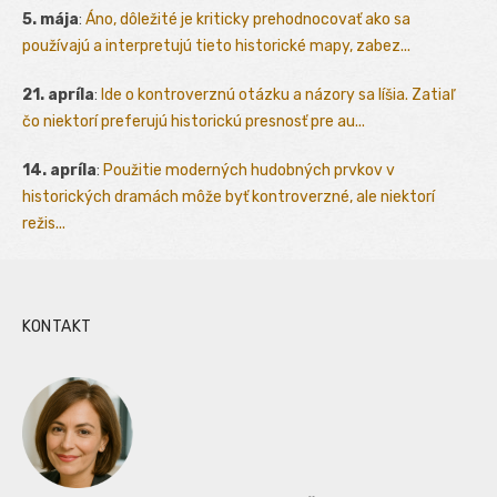
5. mája
:
Áno, dôležité je kriticky prehodnocovať ako sa
používajú a interpretujú tieto historické mapy, zabez...
21. apríla
:
Ide o kontroverznú otázku a názory sa líšia. Zatiaľ
čo niektorí preferujú historickú presnosť pre au...
14. apríla
:
Použitie moderných hudobných prvkov v
historických dramách môže byť kontroverzné, ale niektorí
režis...
KONTAKT