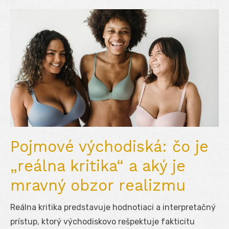
Pojmové východiská: čo je
„reálna kritika“ a aký je
mravný obzor realizmu
Reálna kritika predstavuje hodnotiaci a interpretačný
prístup, ktorý východiskovo rešpektuje fakticitu