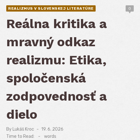
REALIZMUS V SLOVENSKEJ LITERATÚRE
0
Reálna kritika a
mravný odkaz
realizmu: Etika,
spoločenská
zodpovednosť a
dielo
By
Lukáš Kroc
Posted
19. 6. 2026
on
Time to Read:
-
words