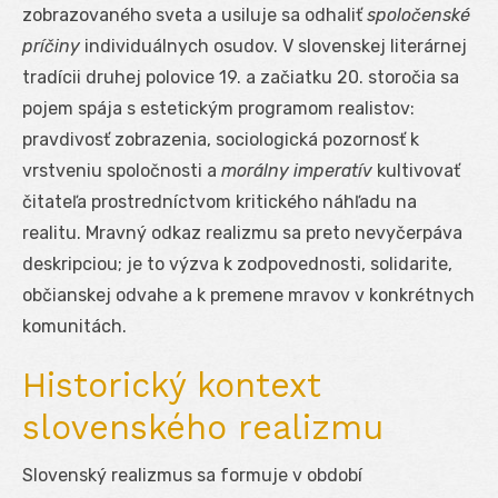
zobrazovaného sveta a usiluje sa odhaliť
spoločenské
príčiny
individuálnych osudov. V slovenskej literárnej
tradícii druhej polovice 19. a začiatku 20. storočia sa
pojem spája s estetickým programom realistov:
pravdivosť zobrazenia, sociologická pozornosť k
vrstveniu spoločnosti a
morálny imperatív
kultivovať
čitateľa prostredníctvom kritického náhľadu na
realitu. Mravný odkaz realizmu sa preto nevyčerpáva
deskripciou; je to výzva k zodpovednosti, solidarite,
občianskej odvahe a k premene mravov v konkrétnych
komunitách.
Historický kontext
slovenského realizmu
Slovenský realizmus sa formuje v období