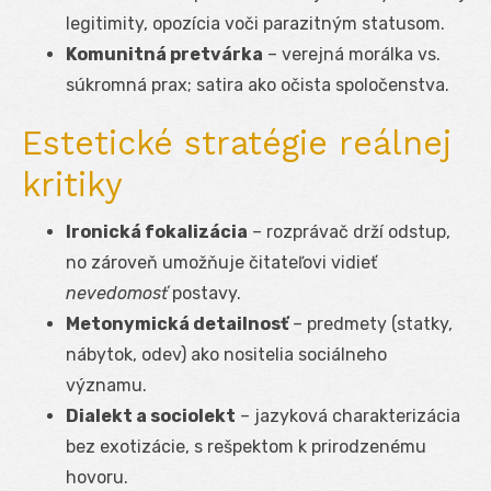
legitimity, opozícia voči parazitným statusom.
Komunitná pretvárka
– verejná morálka vs.
súkromná prax; satira ako očista spoločenstva.
Estetické stratégie reálnej
kritiky
Ironická fokalizácia
– rozprávač drží odstup,
no zároveň umožňuje čitateľovi vidieť
nevedomosť
postavy.
Metonymická detailnosť
– predmety (statky,
nábytok, odev) ako nositelia sociálneho
významu.
Dialekt a sociolekt
– jazyková charakterizácia
bez exotizácie, s rešpektom k prirodzenému
hovoru.