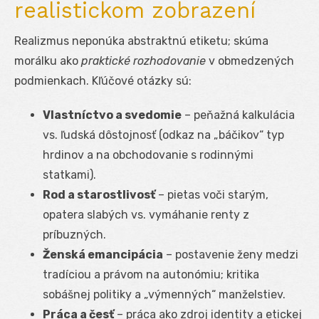
realistickom zobrazení
Realizmus neponúka abstraktnú etiketu; skúma
morálku ako
praktické rozhodovanie
v obmedzených
podmienkach. Kľúčové otázky sú:
Vlastníctvo a svedomie
– peňažná kalkulácia
vs. ľudská dôstojnosť (odkaz na „báčikov“ typ
hrdinov a na obchodovanie s rodinnými
statkami).
Rod a starostlivosť
– pietas voči starým,
opatera slabých vs. vymáhanie renty z
príbuzných.
Ženská emancipácia
– postavenie ženy medzi
tradíciou a právom na autonómiu; kritika
sobášnej politiky a „výmenných“ manželstiev.
Práca a česť
– práca ako zdroj identity a etickej