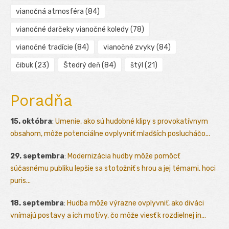
vianočná atmosféra
(84)
vianočné darčeky vianočné koledy
(78)
vianočné tradície
(84)
vianočné zvyky
(84)
čibuk
(23)
Štedrý deň
(84)
štýl
(21)
Poradňa
15. októbra
:
Umenie, ako sú hudobné klipy s provokatívnym
obsahom, môže potenciálne ovplyvniť mladších poslucháčo...
29. septembra
:
Modernizácia hudby môže pomôcť
súčasnému publiku lepšie sa stotožniť s hrou a jej témami, hoci
puris...
18. septembra
:
Hudba môže výrazne ovplyvniť, ako diváci
vnímajú postavy a ich motívy, čo môže viesť k rozdielnej in...