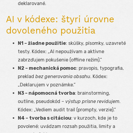
deklarované.
AI v kódexe: štyri úrovne
dovoleného použitia
N1 – žiadne použitie
: skúšky, písomky, uzavreté
testy. Kódex: „AI nepoužívam a aktívne
zabrzďujem pokušenie (offline režim).“
N2 – mechanická pomoc
: pravopis, typografia,
preklad
bez generovania obsahu
. Kódex:
„Deklarujem v poznámke.“
N3 – nápomocná tvorba
: brainstorming,
outline, pseudokód –
výstup prísne revidujem
.
Kódex: „Vediem audit trail (prompty, verzie).“
N4 – tvorba s citáciou
: v kurzoch, kde je to
povolené; uvádzam rozsah použitia, limity a