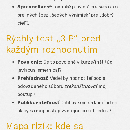
Spravodlivosť
: rovnaké pravidlá pre seba ako
pre iných (bez „šedých výnimiek“ pre „dobrý
cieľ“).
Rýchly test „3 P“ pred
každým rozhodnutím
Povolenie
: Je to povolené v kurze/inštitúcii
(sylabus, smernica)?
Prehľadnosť
: Vedel by hodnotiteľ podľa
odovzdaného súboru
zrekonštruovať
môj
postup?
Publikovateľnosť
: Cítil by som sa komfortne,
ak by sa môj postup zverejnil pred triedou?
Mapa rizík: kde sa