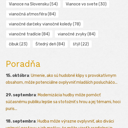
Vianoce na Slovensku
(54)
Vianoce vo svete
(30)
vianočná atmosféra
(84)
vianočné darčeky vianočné koledy
(78)
vianočné tradície
(84)
vianočné zvyky
(84)
čibuk
(23)
Štedrý deň
(84)
štýl
(22)
Poradňa
15. októbra
:
Umenie, ako sú hudobné klipy s provokatívnym
obsahom, môže potenciálne ovplyvniť mladších poslucháčo...
29. septembra
:
Modernizácia hudby môže pomôcť
súčasnému publiku lepšie sa stotožniť s hrou a jej témami, hoci
puris...
18. septembra
:
Hudba môže výrazne ovplyvniť, ako diváci