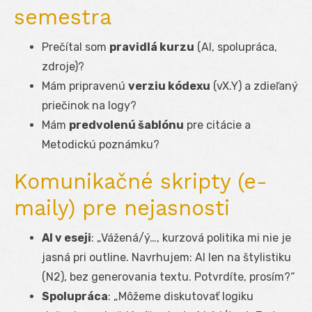
semestra
Prečítal som
pravidlá kurzu
(AI, spolupráca,
zdroje)?
Mám pripravenú
verziu kódexu
(vX.Y) a zdieľaný
priečinok na logy?
Mám
predvolenú šablónu
pre citácie a
Metodickú poznámku?
Komunikačné skripty (e-
maily) pre nejasnosti
AI v eseji
: „Vážená/ý…, kurzová politika mi nie je
jasná pri outline. Navrhujem: AI len na štylistiku
(N2), bez generovania textu. Potvrdíte, prosím?“
Spolupráca
: „Môžeme diskutovať logiku