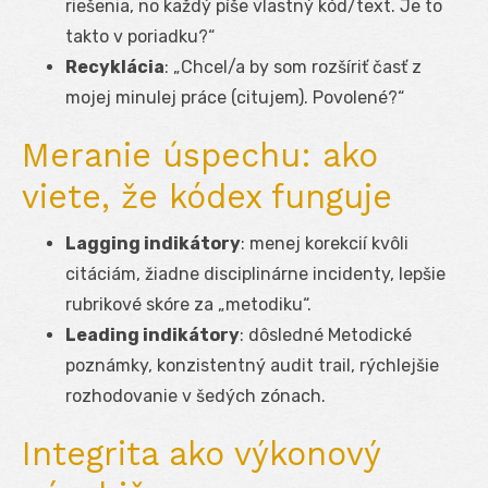
riešenia, no každý píše vlastný kód/text. Je to
takto v poriadku?“
Recyklácia
: „Chcel/a by som rozšíriť časť z
mojej minulej práce (citujem). Povolené?“
Meranie úspechu: ako
viete, že kódex funguje
Lagging indikátory
: menej korekcií kvôli
citáciám, žiadne disciplinárne incidenty, lepšie
rubrikové skóre za „metodiku“.
Leading indikátory
: dôsledné Metodické
poznámky, konzistentný audit trail, rýchlejšie
rozhodovanie v šedých zónach.
Integrita ako výkonový