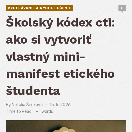
VZDELÁVANIE A RÝCHLE UČENIE
0
Školský kódex cti:
ako si vytvoriť
vlastný mini-
manifest etického
študenta
By
Natália Šimková
Posted
15. 5. 2026
on
Time to Read:
-
words