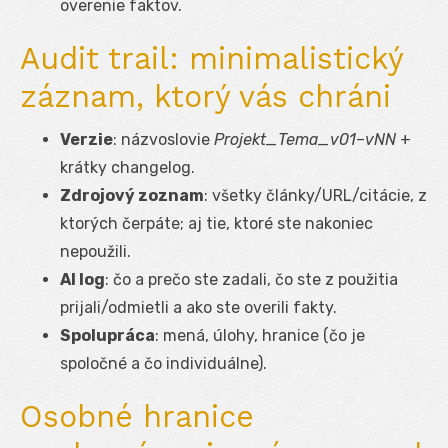
overenie faktov.
Audit trail: minimalistický
záznam, ktorý vás chráni
Verzie
: názvoslovie
Projekt_Tema_v01–vNN
+
krátky changelog.
Zdrojový zoznam
: všetky články/URL/citácie, z
ktorých čerpáte; aj tie, ktoré ste nakoniec
nepoužili.
AI log
: čo a prečo ste zadali, čo ste z použitia
prijali/odmietli a ako ste overili fakty.
Spolupráca
: mená, úlohy, hranice (čo je
spoločné a čo individuálne).
Osobné hranice