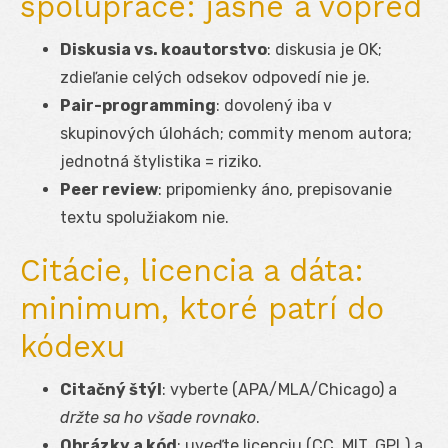
spolupráce: jasné a vopred
Diskusia vs. koautorstvo
: diskusia je OK;
zdieľanie celých odsekov odpovedí nie je.
Pair-programming
: dovolený iba v
skupinových úlohách; commity menom autora;
jednotná štylistika = riziko.
Peer review
: pripomienky áno, prepisovanie
textu spolužiakom nie.
Citácie, licencia a dáta:
minimum, ktoré patrí do
kódexu
Citačný štýl
: vyberte (APA/MLA/Chicago) a
držte sa ho všade rovnako
.
Obrázky a kód
: uveďte licenciu (CC, MIT, GPL) a