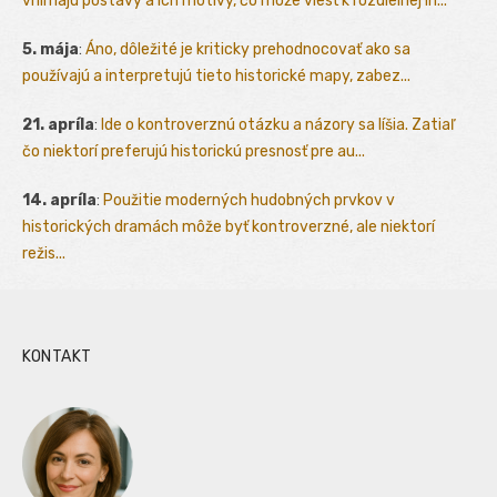
vnímajú postavy a ich motívy, čo môže viesť k rozdielnej in...
5. mája
:
Áno, dôležité je kriticky prehodnocovať ako sa
používajú a interpretujú tieto historické mapy, zabez...
21. apríla
:
Ide o kontroverznú otázku a názory sa líšia. Zatiaľ
čo niektorí preferujú historickú presnosť pre au...
14. apríla
:
Použitie moderných hudobných prvkov v
historických dramách môže byť kontroverzné, ale niektorí
režis...
KONTAKT