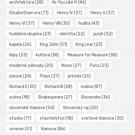
architektúra
(28)
As You Like It
(46)
Elisabethian era
(71)
Henry IV
(37)
Henry V
(37)
Henry VI
(37)
Henry VIII
(30)
hudba
(43)
hudobná skupina
(23)
identita
(22)
jazyk
(32)
kapela
(26)
King John
(51)
King Lear
(23)
klipy
(23)
kultúra
(38)
Measure for Measure
(38)
moderné záhrady
(20)
Music
(27)
Pata
(23)
piesne
(24)
Plays
(27)
príroda
(25)
Richard II
(30)
Richard III
(28)
rodina
(87)
scéna
(18)
Shakespeare
(27)
Slovensko
(36)
slovenské Vianoce
(54)
Slovenský raj
(20)
stavby
(17)
staviteľstvo
(18)
svetové Vianoce
(30)
umenie
(51)
Vianoce
(86)