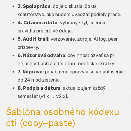
3. Spolupráca
: čo je diskusia, čo už
koautorstvo; ako budem uvádzať podiely práce.
4. Citácie a dáta
: vybraný štýl, licencie,
pravidlá pre citlivé údaje.
5. Audit trail
: verzovanie, zdroje, AI log, peer
príspevky.
6. Názorová odvaha
: povinnosť ozvať sa pri
nejasnostiach a odmietnuť neetické skratky.
7. Náprava
: proaktívne opravy a sebanahlásenie
do 24 h od zistenia.
8. Podpis a dátum
: aktualizujem každý
semester (v1.x → v2.x).
Šablóna osobného kódexu
cti (copy–paste)