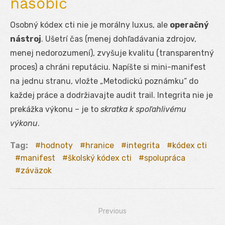
násobič
Osobný kódex cti nie je morálny luxus, ale
operačný
nástroj
. Ušetrí čas (menej dohľadávania zdrojov,
menej nedorozumení), zvyšuje kvalitu (transparentný
proces) a chráni reputáciu. Napíšte si mini-manifest
na jednu stranu, vložte „Metodickú poznámku“ do
každej práce a dodržiavajte audit trail. Integrita nie je
prekážka výkonu – je to
skratka k spoľahlivému
výkonu
.
Tag:
hodnoty
hranice
integrita
kódex cti
manifest
školský kódex cti
spolupráca
záväzok
Previous
Navigácia