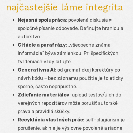
najčastejšie láme integrita
Nejasná spolupráca
: povolená diskusia ≠
spoločné písanie odpovede. Definujte hranicu a
autorstvo.
Citácie a parafrázy
: „všeobecne známa
informácia“ býva zámienkou. Pri špecifických
tvrdeniach vždy citujte.
Generatívna AI
: od gramatickej korektúry po
návrh kódu – bez záznamu použitia je to eticky
sporné, často neprípustné.
Zdieľanie materiálov
: upload testov/úloh do
verejných repozitárov môže porušiť autorské
práva a pravidlá skúšky.
Recyklácia vlastných prác
: self-plagiarism je
porušenie, ak nie je výslovne povolené a riadne