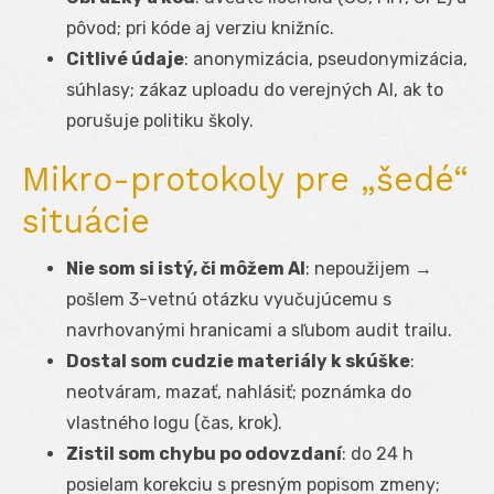
pôvod; pri kóde aj verziu knižníc.
Citlivé údaje
: anonymizácia, pseudonymizácia,
súhlasy; zákaz uploadu do verejných AI, ak to
porušuje politiku školy.
Mikro-protokoly pre „šedé“
situácie
Nie som si istý, či môžem AI
: nepoužijem →
pošlem 3-vetnú otázku vyučujúcemu s
navrhovanými hranicami a sľubom audit trailu.
Dostal som cudzie materiály k skúške
:
neotváram, mazať, nahlásiť; poznámka do
vlastného logu (čas, krok).
Zistil som chybu po odovzdaní
: do 24 h
posielam korekciu s presným popisom zmeny;