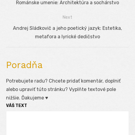
Previous
Románske umenie: Architektúra a sochárstvo
v
post:
Next
článku
Next
Andrej Sládkovič a jeho poetický jazyk: Estetika,
post:
metafora a lyrické dedičstvo
Poradňa
Potrebujete radu? Chcete pridať komentár, doplniť
alebo upraviť túto stránku? Vyplňte textové pole
nižšie. Ďakujeme ♥
VÁŠ TEXT