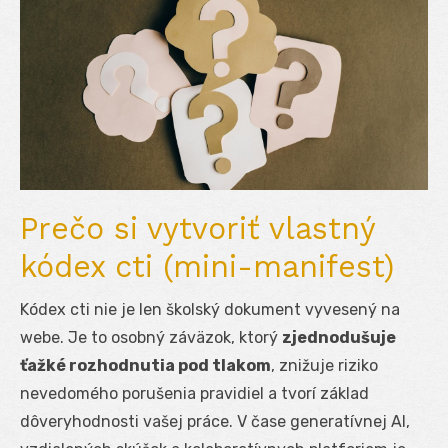
Prečo si vytvoriť vlastný
kódex cti (mini-manifest)
Kódex cti nie je len školský dokument vyvesený na
webe. Je to osobný záväzok, ktorý
zjednodušuje
ťažké rozhodnutia pod tlakom
, znižuje riziko
nevedomého porušenia pravidiel a tvorí základ
dôveryhodnosti vašej práce. V čase generatívnej AI,