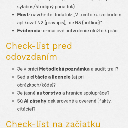
sylabus/študijný poriadok).
Most
: navrhnite dodatok: „V tomto kurze budem
aplikovať N2 (pravopis), nie N3 (outline).“
Evidencia
: e-mailové potvrdenie uložte k práci.
Check-list pred
odovzdaním
Je v práci
Metodická poznámka
a audit trail?
Sedia
citácie a licencie
(aj pri
obrázkoch/kóde)?
Je jasné
autorstvo
a hranice spolupráce?
Sú
AI zásahy
deklarované a overené (fakty,
citácie)?
Check-list na začiatku