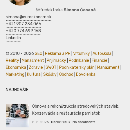
šéfredaktorka
Simona Česaná
simona@euroekonom.sk
+421 907 234 066
+420 774 699 168
LinkedIn
© 2010 - 2026
SEO
|
Reklama a PR
|
Vrtuľníky
|
Autoškola
|
Reality
|
Manažment
|
Prijímáčky
|
Podnikanie
|
Financie
|
Ekonomika
|
Zdravie
|
SWOT
|
Podnikateľský plán
|
Manažment
|
Marketing
|
Kultúra
|
Skúšky
|
Obchod
|
Dovolenka
NAJNOVŠIE
Obnova a rekonštrukcia stredovekých stavieb:
Konzervácia a reštaurácia pamiatok
8. 8. 2026
Marek Bielik
No comments