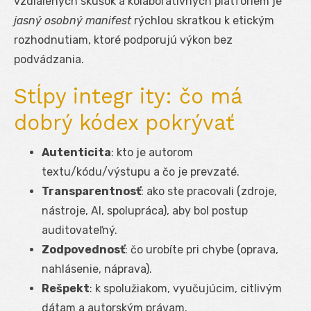
vzdialených skúšok a kolaboratívnych platforiem je
jasný osobný manifest
rýchlou skratkou k etickým
rozhodnutiam, ktoré podporujú výkon bez
podvádzania.
Stĺpy integr ity: čo má
dobrý kódex pokrývať
Autenticita
: kto je autorom
textu/kódu/výstupu a čo je prevzaté.
Transparentnosť
: ako ste pracovali (zdroje,
nástroje, AI, spolupráca), aby bol postup
auditovateľný.
Zodpovednosť
: čo urobíte pri chybe (oprava,
nahlásenie, náprava).
Rešpekt
: k spolužiakom, vyučujúcim, citlivým
dátam a autorským právam.