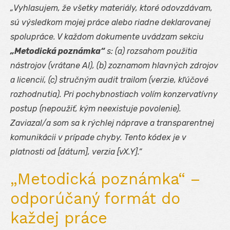
„Vyhlasujem, že všetky materiály, ktoré odovzdávam,
sú výsledkom mojej práce alebo riadne deklarovanej
spolupráce. V každom dokumente uvádzam sekciu
„Metodická poznámka“
s: (a) rozsahom použitia
nástrojov (vrátane AI), (b) zoznamom hlavných zdrojov
a licencií, (c) stručným audit trailom (verzie, kľúčové
rozhodnutia). Pri pochybnostiach volím konzervatívny
postup (nepoužiť, kým neexistuje povolenie).
Zaviazal/a som sa k rýchlej náprave a transparentnej
komunikácii v prípade chyby. Tento kódex je v
platnosti od [dátum], verzia [vX.Y].“
„Metodická poznámka“ –
odporúčaný formát do
každej práce