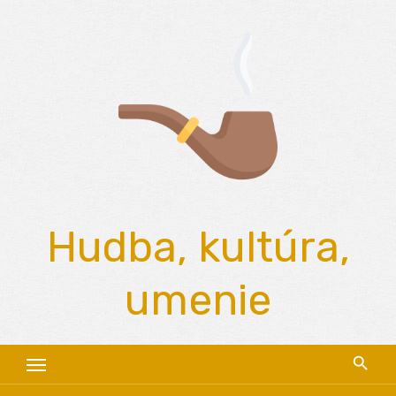
Skip
to
content
Hudba, kultúra,
umenie