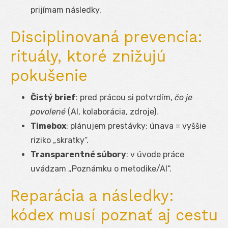
prijímam následky.
Disciplinovaná prevencia:
rituály, ktoré znižujú
pokušenie
Čistý brief
: pred prácou si potvrdím,
čo je
povolené
(AI, kolaborácia, zdroje).
Timebox
: plánujem prestávky; únava = vyššie
riziko „skratky“.
Transparentné súbory
: v úvode práce
uvádzam „Poznámku o metodike/AI“.
Reparácia a následky:
kódex musí poznať aj cestu