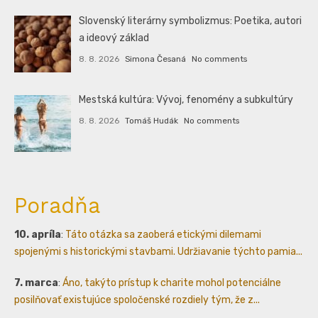
Slovenský literárny symbolizmus: Poetika, autori
a ideový základ
8. 8. 2026
Simona Česaná
No comments
Mestská kultúra: Vývoj, fenomény a subkultúry
8. 8. 2026
Tomáš Hudák
No comments
Poradňa
10. apríla
:
Táto otázka sa zaoberá etickými dilemami
spojenými s historickými stavbami. Udržiavanie týchto pamia...
7. marca
:
Áno, takýto prístup k charite mohol potenciálne
posilňovať existujúce spoločenské rozdiely tým, že z...