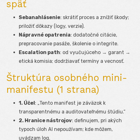
späť
Sebanahlásenie
: skrátiť proces a znížiť škody;
priložiť dôkazy (logy, verzie).
Nápravné opatrenia
: dodatočné citácie,
prepracovanie pasáže, školenie o integrite.
Escalation path
: od vyučujúceho → garant →
etická komisia; dodržiavať termíny a vecnosť.
Štruktúra osobného mini-
manifestu (1 strana)
1. Účel
: „Tento manifest je záväzok k
transparentnému a auditovateľnému štúdiu.“
2. Hranice nástrojov
: definujem, pri akých
typoch úloh AI nepoužívam; kde môžem,
uvádzam log.