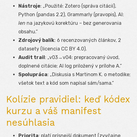
Nástroje
: „Použité: Zotero (správa citácií),
Python (pandas 2.2), Grammarly (pravopis), AI:
len
na jazykovú korektúru – bez generovania
obsahu.“
Zdrojový balík
: 6 recenzovaných článkov, 2
datasety (licencia CC BY 4.0).
Audit trail
: „v03→v04: prepracovaný úvod,
doplnené citácie; AI log priložený v prílohe A.“
Spolupráca
: „Diskusia s Martinom K. o metodike;
všetok text a kód som napísal sám/sama.“
Kolízie pravidiel: keď kódex
kurzu a váš manifest
nesúhlasia
Priorita
: platí prísnejší dokument (zvyčajne