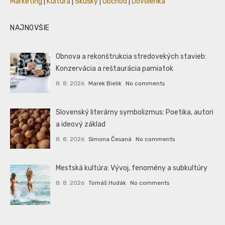
Marketing
|
Kultúra
|
Skúšky
|
Obchod
|
Dovolenka
NAJNOVŠIE
Obnova a rekonštrukcia stredovekých stavieb:
Konzervácia a reštaurácia pamiatok
8. 8. 2026
Marek Bielik
No comments
Slovenský literárny symbolizmus: Poetika, autori
a ideový základ
8. 8. 2026
Simona Česaná
No comments
Mestská kultúra: Vývoj, fenomény a subkultúry
8. 8. 2026
Tomáš Hudák
No comments