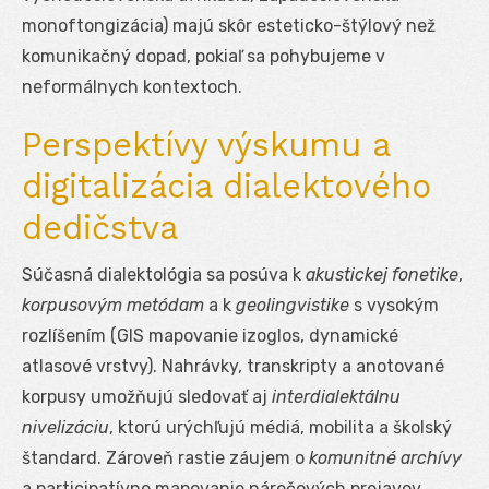
monoftongizácia) majú skôr esteticko-štýlový než
komunikačný dopad, pokiaľ sa pohybujeme v
neformálnych kontextoch.
Perspektívy výskumu a
digitalizácia dialektového
dedičstva
Súčasná dialektológia sa posúva k
akustickej fonetike
,
korpusovým metódam
a k
geolingvistike
s vysokým
rozlíšením (GIS mapovanie izoglos, dynamické
atlasové vrstvy). Nahrávky, transkripty a anotované
korpusy umožňujú sledovať aj
interdialektálnu
nivelizáciu
, ktorú urýchľujú médiá, mobilita a školský
štandard. Zároveň rastie záujem o
komunitné archívy
a participatívne mapovanie nárečových prejavov.