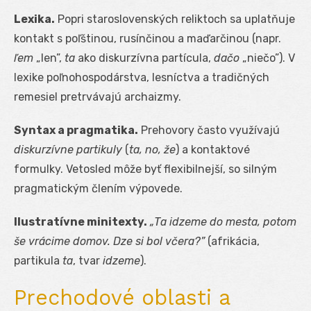
Lexika.
Popri staroslovenských reliktoch sa uplatňuje
kontakt s poľštinou, rusínčinou a maďarčinou (napr.
ľem
„len”,
ta
ako diskurzívna partícula,
dačo
„niečo”). V
lexike poľnohospodárstva, lesníctva a tradičných
remesiel pretrvávajú archaizmy.
Syntax a pragmatika.
Prehovory často využívajú
diskurzívne partikuly
(
ta, no, že
) a kontaktové
formulky. Vetosled môže byť flexibilnejší, so silným
pragmatickým člením výpovede.
Ilustratívne minitexty.
„Ta idzeme do mesta, potom
še vrácime domov. Dze si bol včera?”
(afrikácia,
partikula
ta
, tvar
idzeme
).
Prechodové oblasti a