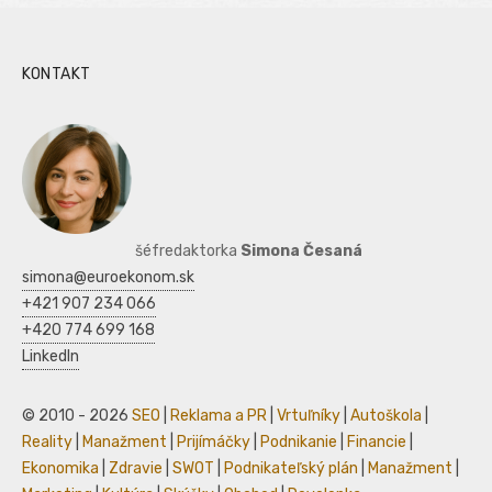
KONTAKT
šéfredaktorka
Simona Česaná
simona@euroekonom.sk
+421 907 234 066
+420 774 699 168
LinkedIn
© 2010 - 2026
SEO
|
Reklama a PR
|
Vrtuľníky
|
Autoškola
|
Reality
|
Manažment
|
Prijímáčky
|
Podnikanie
|
Financie
|
Ekonomika
|
Zdravie
|
SWOT
|
Podnikateľský plán
|
Manažment
|