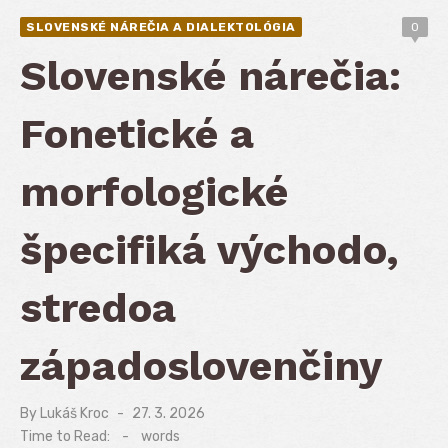
SLOVENSKÉ NÁREČIA A DIALEKTOLÓGIA
0
Slovenské nárečia:
Fonetické a
morfologické
špecifiká východo,
stredoa
západoslovenčiny
By
Lukáš Kroc
Posted
27. 3. 2026
on
Time to Read:
-
words