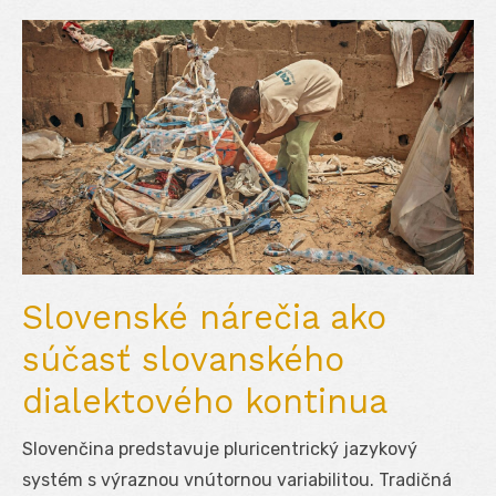
Slovenské nárečia ako
súčasť slovanského
dialektového kontinua
Slovenčina predstavuje pluricentrický jazykový
systém s výraznou vnútornou variabilitou. Tradičná