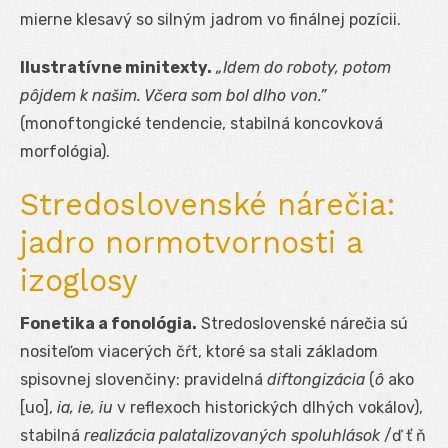
mierne klesavý so silným jadrom vo finálnej pozícii.
Ilustratívne minitexty.
„Idem do roboty, potom
pôjdem k našim. Včera som bol dlho von.”
(monoftongické tendencie, stabilná koncovková
morfológia).
Stredoslovenské nárečia:
jadro normotvornosti a
izoglosy
Fonetika a fonológia.
Stredoslovenské nárečia sú
nositeľom viacerých čŕt, ktoré sa stali základom
spisovnej slovenčiny: pravidelná
diftongizácia
(
ô
ako
[uo],
ia, ie, iu
v reflexoch historických dlhých vokálov),
stabilná
realizácia palatalizovaných spoluhlások
/ď ť ň