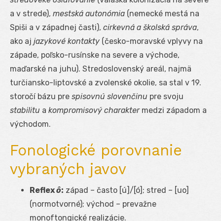
a v strede),
mestská autonómia
(nemecké mestá na
Spiši a v západnej časti),
cirkevná a školská správa
,
ako aj
jazykové kontakty
(česko-moravské vplyvy na
západe, poľsko-rusínske na severe a východe,
maďarské na juhu). Stredoslovenský areál, najmä
turčiansko-liptovské a zvolenské okolie, sa stal v 19.
storočí bázu pre
spisovnú slovenčinu
pre svoju
stabilitu
a
kompromisový charakter
medzi západom a
východom.
Fonologické porovnanie
vybraných javov
Reflex
ô
:
západ – často [ú]/[ó]; stred – [uo]
(normotvorné); východ – prevažne
monoftongické realizácie.