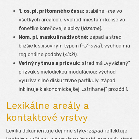
1. os. pl. prítomného času:
stabilné
-me
vo
všetkých areáloch; východ miestami kolíše vo
fonetike koreňovej slabiky (
idzeme
).
Nom. pl. maskulína životné:
západ a stred
bližšie k spisovným typom (
-i/-ovia
), východ má
regionálne podoby (
šicki
).
Vetný rytmus a prízvuk:
stred má „vyvážený”
prízvuk s melodickou moduláciou; východ
využíva silné diskurzívne partikuly; západ
inklinuje k ekonomickejšej, „strihanej” prozódií.
Lexikálne areály a
kontaktové vrstvy
Lexika dokumentuje dejinné styky:
západ
reflektuje