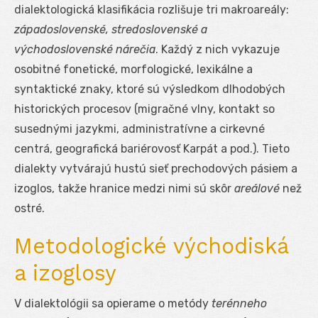
dialektologická klasifikácia rozlišuje tri makroareály:
západoslovenské, stredoslovenské a
východoslovenské nárečia
. Každý z nich vykazuje
osobitné fonetické, morfologické, lexikálne a
syntaktické znaky, ktoré sú výsledkom dlhodobých
historických procesov (migračné vlny, kontakt so
susednými jazykmi, administratívne a cirkevné
centrá, geografická bariérovosť Karpát a pod.). Tieto
dialekty vytvárajú hustú sieť prechodových pásiem a
izoglos, takže hranice medzi nimi sú skôr
areálové
než
ostré.
Metodologické východiská
a izoglosy
V dialektológii sa opierame o metódy
terénneho