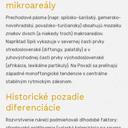
mikroareály
Prechodové pásma (napr. spišsko-šarišský, gemersko-
novohradský, považsko-turčiansky) obsahujú
mozaiku
znakov
dvoch (a niekedy troch) makroareálov.
Napríklad Spiš vykazuje v severnej časti prvky
stredoslovenské (diftongy, palatály) a v
juhovýchodnej časti prvky východoslovenské
(afrikácia, lexikálne partikuly). Na Považí sa prelínajú
západné monoftongické tendencie s centrálne
stabilným rytmickým zákonom.
Historické pozadie
diferenciácie
Rozvrstvenie nárečí podmieňovali dlhodobé faktory:
stredoveké osídľovanie
(valaská kolonizácia na severe