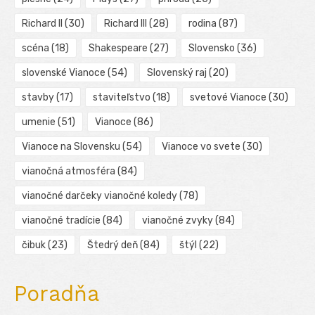
Richard II
(30)
Richard III
(28)
rodina
(87)
scéna
(18)
Shakespeare
(27)
Slovensko
(36)
slovenské Vianoce
(54)
Slovenský raj
(20)
stavby
(17)
staviteľstvo
(18)
svetové Vianoce
(30)
umenie
(51)
Vianoce
(86)
Vianoce na Slovensku
(54)
Vianoce vo svete
(30)
vianočná atmosféra
(84)
vianočné darčeky vianočné koledy
(78)
vianočné tradície
(84)
vianočné zvyky
(84)
čibuk
(23)
Štedrý deň
(84)
štýl
(22)
Poradňa