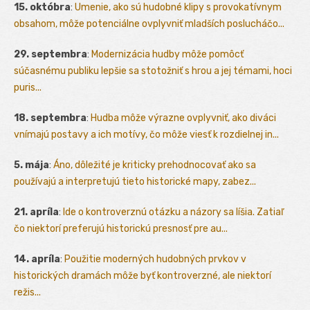
15. októbra
:
Umenie, ako sú hudobné klipy s provokatívnym
obsahom, môže potenciálne ovplyvniť mladších poslucháčo...
29. septembra
:
Modernizácia hudby môže pomôcť
súčasnému publiku lepšie sa stotožniť s hrou a jej témami, hoci
puris...
18. septembra
:
Hudba môže výrazne ovplyvniť, ako diváci
vnímajú postavy a ich motívy, čo môže viesť k rozdielnej in...
5. mája
:
Áno, dôležité je kriticky prehodnocovať ako sa
používajú a interpretujú tieto historické mapy, zabez...
21. apríla
:
Ide o kontroverznú otázku a názory sa líšia. Zatiaľ
čo niektorí preferujú historickú presnosť pre au...
14. apríla
:
Použitie moderných hudobných prvkov v
historických dramách môže byť kontroverzné, ale niektorí
režis...