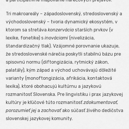
Tri makroareály – západoslovenský, stredoslovenský a
východoslovenský – tvoria dynamický ekosystém, v
ktorom sa stretáva
konzervácia
starších prvkov (v
lexike, fonetike) s
inováciami
(nivelizácia,
štandardizačný tlak). Vzájomné porovnanie ukazuje,
že stredoslovenské nárečia poskytli stabilnú bázu pre
spisovnú normu (diftongizácia, rytmický zákon,
palatály), kým západ a východ uchovávajú dôležité
varianty (monoftongizácia, afrikácia, kontaktová
lexika), ktoré obohacujú kultúrnu a jazykovú
rozmanitosť Slovenska. Pre lingvistiku i prax jazykovej
kultúry je kľúčové túto rozmanitosť
zdokumentovať,
porozumieť jej
a
zachovať
ako súčasť živého dedičstva
slovenskej jazykovej komunity.