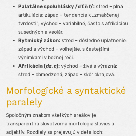
Palatálne spoluhlásky /ď ť ň ľ/:
stred – plná
artikulácia; západ – tendencie k „zmäkčenej
tvrdosti”; východ – variabilné, často s afrikáciou
susedných alveolár.
Rytmický zákon:
stred – dôsledné uplatnenie;
západ a východ – voľnejšie, s častejšími
výnimkami v bežnej reči.
Afri kácia (
dz
,
c
):
východ – živá a výrazná;
stred – obmedzená; západ – skôr okrajová.
Morfologické a syntaktické
paralely
Spoločným znakom všetkých areálov je
transparentná slovotvorná morfológia slovies a
adjektív. Rozdiely sa prejavujú v detailoch: