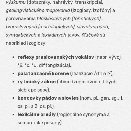
výskumu
(dotazníky, nahrávky, transkripcia),
geolingvistického mapovania
(izoglosy, izofóny) a
porovnávania
hláskoslovných (fonetických)
,
tvaroslovných (morfologických)
,
slovotvorných
,
syntaktických
a
lexikálnych
javov. Kľúčové sú
napríklad izoglosy:
reflexy praslovanských vokálov
(napr. vývoj
*ě, *o, *u, diftongizácia),
palatalizačné korene
(realizácie /ď ť ň ľ/),
rytmický zákon
(obmedzenie dvoch dlhých
slabík po sebe),
koncovky pádov a slovies
(nom. pl., gen. sg., 1.
os. pl. a 3. os. pl.),
lexikálne areály
(regionálne synonymá a
semantické posuny).