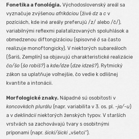
Fonetika a fonológia.
Východoslovenský areál sa
vyznačuje zvýšenou
afrikáciou
(živé
dz
a
c
v
pozíciách, kde iné areály preferujú /z/ alebo /č/),
variabilnými reflexmi palatalizovaných spoluhlások a
obmedzenou diftongizáciou (spisovné
ô
sa často
realizuje monoftongicky). V niektorých subareáloch
(Šariš, Zemplín) sa objavujú charakteristické realizácie
čo/šo
(
šo robíš?
) a
kde/dze
(
dze idzeš?
). Rytmický
zákon sa uplatňuje voľnejšie, čo vedie k odlišnej
kvantite a intonácii.
Morfologické znaky.
Nápadné sú osobitosti v
koncovkách plurálu
(napr. variabilita v 3. os. pl.
-ja/-u
)
a v
deklinácii
niektorých ženských typov. V starších
vrstvách sa zachovávajú tvary s osobitnými
príponami (napr.
šickí/šicki
„všetci”).