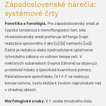
Západoslovenské nárečia:
systémové črty
Fonetika a fonológia.
Pre západoslovenský areál je
typická tendencia k
monoftongizácii
tam, kde
stredoslovenský areál preferuje diftongy (napr.
realizácia spisovného
ô
ako [ú]/[ó] namiesto [uo]).
Častá je redukcia alebo zjednodušené uplatnenie
rytmického zákona vo voľnom tempe reči. V
niektorých subareáloch (najmä Záhorie) sa objavujú
protetické
hlásky a špecifické kvantitové pomery.
Palatalizované spoluhlásky /ď ť ň ľ/ sa realizujú
konzervatívne, často bližšie k tvrdým náprotivkom než
v strednej oblasti.
Morfologické znaky.
V 1. osobe množného čísla