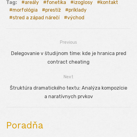
Tag:
areály
fonetika
izoglosy
kontakt
morfológia
prestíž
príklady
stred a západ nárečí
východ
Previous
Navigácia
Previous
Delegovanie v študijnom tíme: kde je hranica pred
v
post:
contract cheating
článku
Next
Next
Štruktúra dramatického textu: Analýza kompozície
post:
a naratívnych prvkov
Poradňa