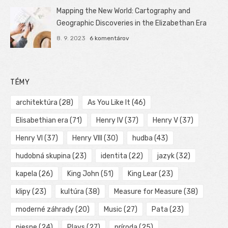
Mapping the New World: Cartography and
Geographic Discoveries in the Elizabethan Era
8. 9. 2023
6 komentárov
TÉMY
architektúra
(28)
As You Like It
(46)
Elisabethian era
(71)
Henry IV
(37)
Henry V
(37)
Henry VI
(37)
Henry VIII
(30)
hudba
(43)
hudobná skupina
(23)
identita
(22)
jazyk
(32)
kapela
(26)
King John
(51)
King Lear
(23)
klipy
(23)
kultúra
(38)
Measure for Measure
(38)
moderné záhrady
(20)
Music
(27)
Pata
(23)
piesne
(24)
Plays
(27)
príroda
(25)