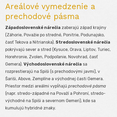
Areálové vymedzenie a
prechodové pásma
Západoslovenské nárečia
zaberajú západ krajiny
(Záhorie, Považie po stredné, Ponitrie, Podunajsko,
časť Tekova a Nitrianska).
Stredoslovenské nárečia
pokrývajú sever a stred (Kysuce, Orava, Liptov, Turiec,
Horehronie, Zvolen, Podpoľanie, Novohrad, časť
Gemera).
Východoslovenské nárečia
sa
rozprestierajú na Spiši (s prechodovými javmi), v
Šariši, Above, Zemplíne a východnej časti Gemera.
Priestor medzi areálmi vypĺňajú
prechodové pásma
(napr. stredo-západné na Považí a Pohroní, stredo-
východné na Spiši a severnom Gemeri), kde sa
kumulujú hybridné znaky.