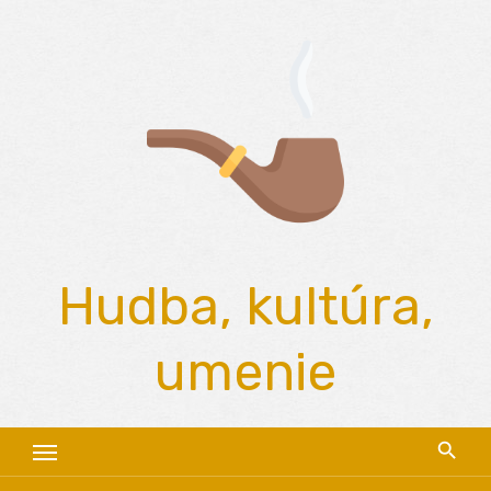
Skip
to
content
Hudba, kultúra,
umenie