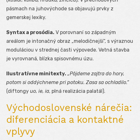
pásmach na juhovýchode sa objavujú prvky z
gemerskej lexiky.
Syntax a prosódia.
V porovnaní so západným
areálom je intonačný obraz „melodičnejší“, s výraznou
moduláciou v strednej časti výpovede. Vetná stavba
je vyrovnaná, blízka spisovnému úzu.
Ilustratívne minitexty.
„Pôjdeme zajtra do hory,
potom si oddýchneme pri potoku. Zasa sa ochladilo.”
(diftongy
uo, ie, ia
, plná realizácia palatál).
Východoslovenské nárečia:
diferenciácia a kontaktné
vplyvy