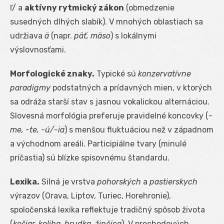
ľ/ a
aktívny rytmický zákon
(obmedzenie
susedných dlhých slabík). V mnohých oblastiach sa
udržiava
ä
(napr.
päť, mäso
) s lokálnymi
výslovnosťami.
Morfologické znaky.
Typické sú
konzervatívne
paradigmy
podstatných a prídavných mien, v ktorých
sa odráža starší stav s jasnou vokalickou alternáciou.
Slovesná morfológia preferuje pravidelné koncovky (
-
me, -te, -ú/-ia
) s menšou fluktuáciou než v západnom
a východnom areáli. Participiálne tvary (minulé
príčastia) sú blízke spisovnému štandardu.
Lexika.
Silná je vrstva
pohorských
a
pastierskych
výrazov (Orava, Liptov, Turiec, Horehronie),
spoločenská lexika reflektuje tradičný spôsob života
(
košiar, koliba, hrudka, žinčica
). V prechodových