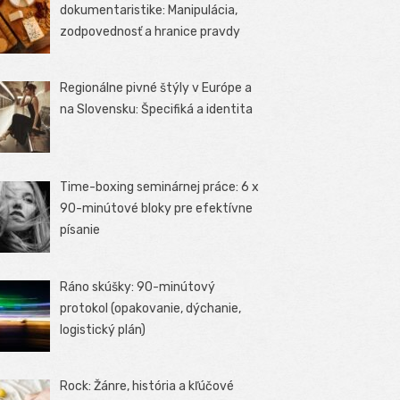
dokumentaristike: Manipulácia,
zodpovednosť a hranice pravdy
Regionálne pivné štýly v Európe a
na Slovensku: Špecifiká a identita
Time-boxing seminárnej práce: 6 x
90-minútové bloky pre efektívne
písanie
Ráno skúšky: 90-minútový
protokol (opakovanie, dýchanie,
logistický plán)
Rock: Žánre, história a kľúčové