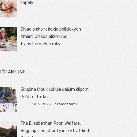
kapely
Divadlo ako reflexia politických
zmien: Od socializmu po
transformačné roky
JČÍTANEJŠIE
Skupina Čibuk šokuje ďalším klipom
Pošli mi fotku
14. 9. 2023
9 komentárov
The Elizabethan Poor: Welfare,
Begging, and Charity in a Stratified