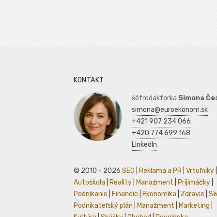
KONTAKT
šéfredaktorka
Simona Če
simona@euroekonom.sk
+421 907 234 066
+420 774 699 168
LinkedIn
© 2010 - 2026
SEO
|
Reklama a PR
|
Vrtuľníky
|
Autoškola
|
Reality
|
Manažment
|
Prijímáčky
|
Podnikanie
|
Financie
|
Ekonomika
|
Zdravie
|
S
Podnikateľský plán
|
Manažment
|
Marketing
|