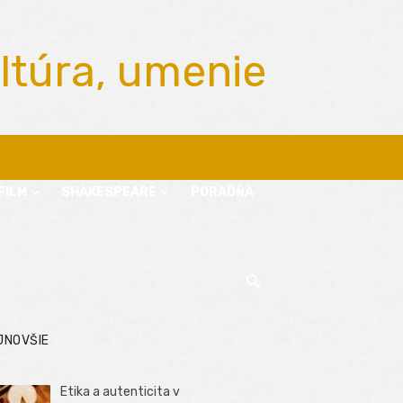
ltúra, umenie
FILM
SHAKESPEARE
PORADŇA
JNOVŠIE
Etika a autenticita v