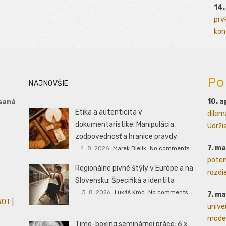
14.
prv
kont
Po
NAJNOVŠIE
10. a
saná
Etika a autenticita v
dilem
dokumentaristike: Manipulácia,
Udrži
zodpovednosť a hranice pravdy
7. m
4. 8. 2026
Marek Bielik
No comments
poten
Regionálne pivné štýly v Európe a na
rozdie
Slovensku: Špecifiká a identita
3. 8. 2026
Lukáš Kroc
No comments
7. m
WOT
|
unive
moder
Time-boxing seminárnej práce: 6 x