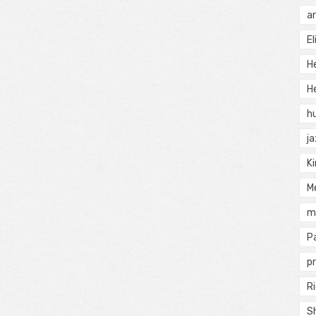
a
El
H
He
h
j
Ki
M
m
P
pr
Ri
S