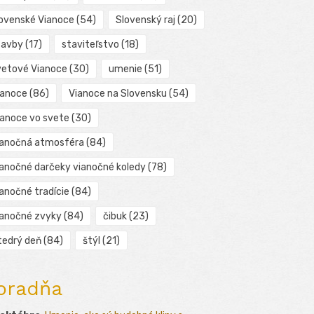
lovenské Vianoce
(54)
Slovenský raj
(20)
tavby
(17)
staviteľstvo
(18)
vetové Vianoce
(30)
umenie
(51)
ianoce
(86)
Vianoce na Slovensku
(54)
ianoce vo svete
(30)
ianočná atmosféra
(84)
ianočné darčeky vianočné koledy
(78)
ianočné tradície
(84)
ianočné zvyky
(84)
čibuk
(23)
tedrý deň
(84)
štýl
(21)
oradňa