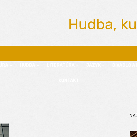
Hudba, ku
ÚRA
HUDBA
LITERATÚRA
JAZYK
DIVADLO A 
KONTAKT
NA