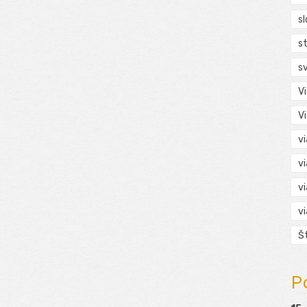
s
s
s
V
V
v
v
v
v
Š
P