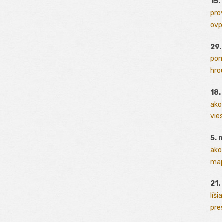
15.
pro
ovp
29
pom
hrou
18
ako
vies
5. 
ako
map
21.
líši
pres