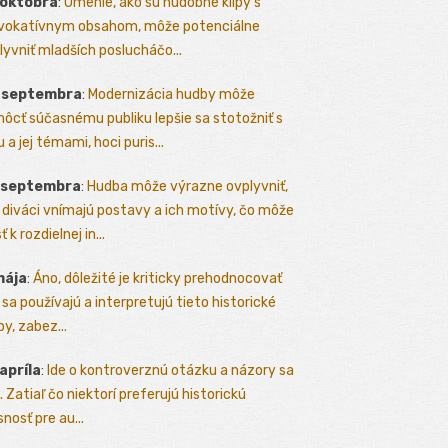
 októbra
:
Umenie, ako sú hudobné klipy s
vokatívnym obsahom, môže potenciálne
lyvniť mladších poslucháčo...
. septembra
:
Modernizácia hudby môže
ôcť súčasnému publiku lepšie sa stotožniť s
 a jej témami, hoci puris...
. septembra
:
Hudba môže výrazne ovplyvniť,
 diváci vnímajú postavy a ich motívy, čo môže
ť k rozdielnej in...
mája
:
Áno, dôležité je kriticky prehodnocovať
 sa používajú a interpretujú tieto historické
y, zabez...
 apríla
:
Ide o kontroverznú otázku a názory sa
a. Zatiaľ čo niektorí preferujú historickú
nosť pre au...