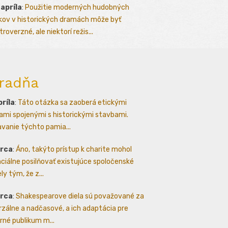
 apríla
:
Použitie moderných hudobných
kov v historických dramách môže byť
roverzné, ale niektorí režis...
radňa
príla
:
Táto otázka sa zaoberá etickými
ami spojenými s historickými stavbami.
avanie týchto pamia...
arca
:
Áno, takýto prístup k charite mohol
ciálne posilňovať existujúce spoločenské
ly tým, že z...
arca
:
Shakespearove diela sú považované za
rzálne a nadčasové, a ich adaptácia pre
né publikum m...