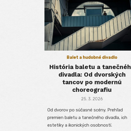
Balet a hudobné divadlo
História baletu a tanečné
divadla: Od dvorských
tancov po modernú
choreografiu
Posted
25. 3. 2026
on
Od dvorov po súčasné scény. Prehľad
premien baletu a tanečného divadla, ich
estetiky a ikonických osobností.