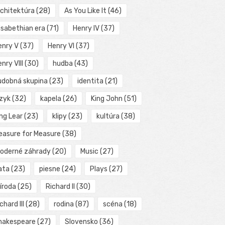
rchitektúra
(28)
As You Like It
(46)
isabethian era
(71)
Henry IV
(37)
enry V
(37)
Henry VI
(37)
nry VIII
(30)
hudba
(43)
udobná skupina
(23)
identita
(21)
azyk
(32)
kapela
(26)
King John
(51)
ng Lear
(23)
klipy
(23)
kultúra
(38)
easure for Measure
(38)
oderné záhrady
(20)
Music
(27)
ata
(23)
piesne
(24)
Plays
(27)
íroda
(25)
Richard II
(30)
chard III
(28)
rodina
(87)
scéna
(18)
hakespeare
(27)
Slovensko
(36)