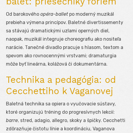
balet: priesečníky foriem
Od barokového
opéra-ballet
po moderný muzikál
prebieha výmena princípov. Baletné divertissementy
sa stávajú dramatickými uzlami operných diel,
naopak, muzikál integruje choreografiu ako nositeľa
narácie. Tanečné divadlo pracuje s hlasom, textom a
spevom ako rovnocennými vrstvami; dramaturgia
môže byť lineárna, kolážová či dokumentárna.
Technika a pedagógia: od
Cecchettiho k Vaganovej
Baletná technika sa opiera o vyučovacie sústavy,
ktoré organizujú tréning do progresívnych lekcií:
barre
, stred, adagio, allegro, skoky a špičky. Cecchetti
zdôrazňuje čistotu línie a koordináciu, Vaganova