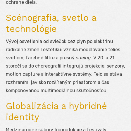
ochrane diela.
Scénografia, svetlo a
technológie
Vývoj osvetlenia od sviečok cez plyn po elektrinu
radikálne zmenil estetiku: vzniká modelovanie telies
svetlom, farebné filtre a presný
cueing
. V 20. a 21.
storočí sa do choreografií integrujú projekcie, senzory,
motion capture a interaktívne systémy. Telo sa stáva
rozhraním, javisko rozšíreným priestorom a čas
komponovanou multimediálnou skutočnosťou.
Globalizácia a hybridné
identity
Medzinárodné súbory, koprodukcie a festivaly