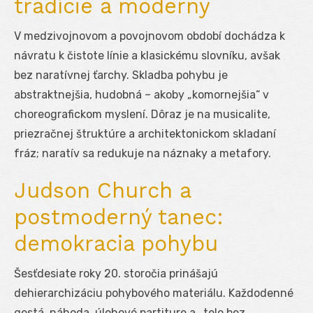
tradície a moderny
V medzivojnovom a povojnovom období dochádza k
návratu k čistote línie a klasickému slovníku, avšak
bez naratívnej ťarchy. Skladba pohybu je
abstraktnejšia, hudobná – akoby „komornejšia“ v
choreografickom myslení. Dôraz je na musicalite,
priezračnej štruktúre a architektonickom skladaní
fráz; naratív sa redukuje na náznaky a metafory.
Judson Church a
postmoderný tanec:
demokracia pohybu
Šesťdesiate roky 20. storočia prinášajú
dehierarchizáciu pohybového materiálu. Každodenné
gestá, náhoda, úlohové partiture a „telo bez