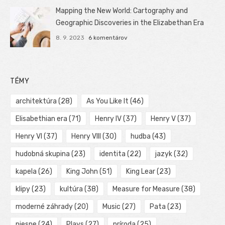
Mapping the New World: Cartography and
Geographic Discoveries in the Elizabethan Era
8. 9. 2023
6 komentárov
TÉMY
architektúra
(28)
As You Like It
(46)
Elisabethian era
(71)
Henry IV
(37)
Henry V
(37)
Henry VI
(37)
Henry VIII
(30)
hudba
(43)
hudobná skupina
(23)
identita
(22)
jazyk
(32)
kapela
(26)
King John
(51)
King Lear
(23)
klipy
(23)
kultúra
(38)
Measure for Measure
(38)
moderné záhrady
(20)
Music
(27)
Pata
(23)
piesne
(24)
Plays
(27)
príroda
(25)