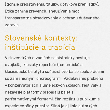
(tichšie predstavenia, titulky, dotykové prehliadky).
Etika zahŕňa prevenciu zneužívania moci,
transparentné obsadzovanie a ochranu duševného
zdravia.
Slovenské kontexty:
inštitúcie a tradícia
V slovenských divadlách sa historicky pestuje
dvojkoľaj: klasický repertoár (romantické a
klasicistické balety) a súčasná tvorba so spoluprácami
so zahraničnými choreografmi. Vzdelávanie prebieha
v konzervatóriách a umeleckých školách; festivaly a
nezávislé platformy prepájajú balet s
performatívnymi formami, čím rozširujú publikum a
experimentálny priestor. Silná je aj linia autorkých