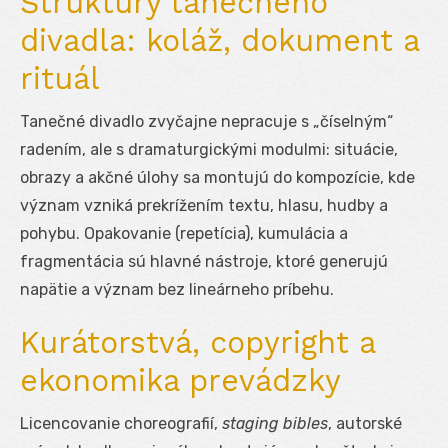
Štruktúry tanečného
divadla: koláž, dokument a
rituál
Tanečné divadlo zvyčajne nepracuje s „číselným“
radením, ale s dramaturgickými modulmi: situácie,
obrazy a akčné úlohy sa montujú do kompozície, kde
význam vzniká prekrížením textu, hlasu, hudby a
pohybu. Opakovanie (repetícia), kumulácia a
fragmentácia sú hlavné nástroje, ktoré generujú
napätie a význam bez lineárneho príbehu.
Kurátorstvá, copyright a
ekonomika prevádzky
Licencovanie choreografií,
staging bibles
, autorské