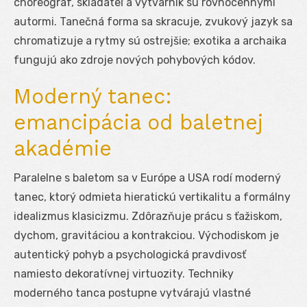
choreograf, skladateľ a výtvarník sú rovnocennými
autormi. Tanečná forma sa skracuje, zvukový jazyk sa
chromatizuje a rytmy sú ostrejšie; exotika a archaika
fungujú ako zdroje nových pohybových kódov.
Moderný tanec:
emancipácia od baletnej
akadémie
Paralelne s baletom sa v Európe a USA rodí moderný
tanec, ktorý odmieta hieratickú vertikalitu a formálny
idealizmus klasicizmu. Zdôrazňuje prácu s ťažiskom,
dychom, gravitáciou a kontrakciou. Východiskom je
autentický pohyb a psychologická pravdivosť
namiesto dekoratívnej virtuozity. Techniky
moderného tanca postupne vytvárajú vlastné