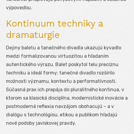
výpoveďou.
Kontinuum techniky a
dramaturgie
Dejiny baletu a tanečného divadla ukazujú kyvadlo
medzi formalizovanou virtuozitou a hľadaním
autentického výrazu. Balet poskytol telu precíznu
techniku a ideál formy; tanečné divadlo rozšírilo
možnosti významu, kontextu a performatívnosti.
Súčasná prax ich prepája do pluralitného kontinua, v
ktorom sa klasická disciplína, modernistické inovácie a
postmoderná reflexia navzájom obohacujú – a v
dialógu s technológiou, etikou a publikom hľadajú
nové podoby javiskovej pravdy.