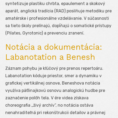
syntetizuje plastiku chrbta, epaulement a skokový
aparát, anglická tradícia (RAD) posilňuje metodiku pre
amatérske i profesionálne vzdelávanie. V súčasnosti
sa tieto školy prelínajú, dopĺňajú o somatické prístupy
(Pilates, Gyrotonic) a prevenciu zranení.
Notácia a dokumentácia:
Labanotation a Benesh
Záznam pohybu je kľúčový pre prenos repertoáru.
Labanotation kóduje priestor, smer a dynamiku v
grafickej vertikálnej osnove, Beneshova notácia
využíva päťlinajkovú osnovu analogickú hudbe pre
zaznačenie polôh tela. V ére videa získava
choreografia „živý archív“, no notácia ostáva
nenahraditeľná pri rekonštrukcii detailov a právnej