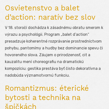
Osvietenstvo a balet
d’action: naratív bez slov
V 18. storočí dochádza k zásadnému obratu smerom k
výrazu a psychológii. Program „balet d’action“
presadzuje koherentné rozprávanie prostredníctvom
pohybu, pantomímy a hudby bez dominancie spevu či
hovoreného slova. Záujem o prirodzenosť, cit a
kauzalitu mení choreografiu na dramatickú
kompozíciu; gestika prestáva byť čisto dekoratívna a
nadobúda významotvornú funkciu.
Romantizmus: éterické
bytosti a technika na
špičkách