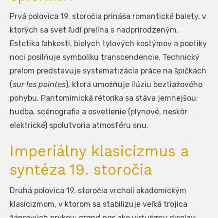
Prvá polovica 19. storočia prináša romantické balety, v
ktorých sa svet ľudí prelína s nadprirodzeným.
Estetika ľahkosti, bielych tylových kostýmov a poetiky
noci posilňuje symboliku transcendencie. Technický
prelom predstavuje systematizácia práce na špičkách
(
sur les pointes
), ktorá umožňuje ilúziu beztiažového
pohybu. Pantomimická rétorika sa stáva jemnejšou;
hudba, scénografia a osvetlenie (plynové, neskôr
elektrické) spolutvoria atmosféru snu.
Imperiálny klasicizmus a
syntéza 19. storočia
Druhá polovica 19. storočia vrcholí akademickým
klasicizmom, v ktorom sa stabilizuje veľká trojica
žánrových prvkov:
grand pas
ako virtuózny display,