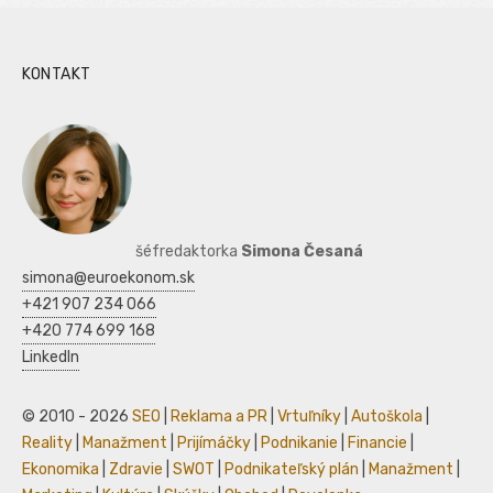
KONTAKT
šéfredaktorka
Simona Česaná
simona@euroekonom.sk
+421 907 234 066
+420 774 699 168
LinkedIn
© 2010 - 2026
SEO
|
Reklama a PR
|
Vrtuľníky
|
Autoškola
|
Reality
|
Manažment
|
Prijímáčky
|
Podnikanie
|
Financie
|
Ekonomika
|
Zdravie
|
SWOT
|
Podnikateľský plán
|
Manažment
|