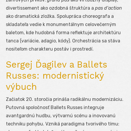
divertissement ako ozdobná štruktúra a
pas d’action
ako dramatická zložka. Spolupráca choreografa a
skladateľa vedie k monumentálnym celovečerným
baletom, kde hudobná forma reflektuje architektúru
tanca (variácie, adagio, kódy). Orchestrácia sa stáva
nositeľom charakteru postáv i prostredí.
Sergej Ďagilev a Ballets
Russes: modernistický
výbuch
Začiatok 20. storočia prináša radikálnu modernizáciu.
Putovná spoločnosť Ballets Russes integruje
avantgardnú hudbu, výtvarnú scénu a inovovanú
techniku pohybu. Vzniká paradigma tvorivého tímu: