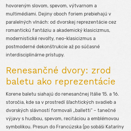
hovoreným slovom, spevom, výtvarnom a
multimédiami. Dejiny oboch foriem prebiehajú v
paralelných vlnách: od dvorskej reprezentácie cez
romantickú fantáziu a akademický klasicizmus,
modernistické revolty, neo-klasicizmus a
postmoderné dekonštrukcie až po súčasné
interdisciplinárne prístupy.
Renesančné dvory: zrod
baletu ako reprezentácie
Korene baletu siahajú do renesančnej Itálie 15. a 16.
storočia, kde sa v prostredí šľachtických svadieb a
dvorských slávností formovali „balletti“ – tanečné
výjavy s hudbou, spevom, recitáciou a emblémovou
symbolikou. Presun do Francúzska (po sobáši Kataríny