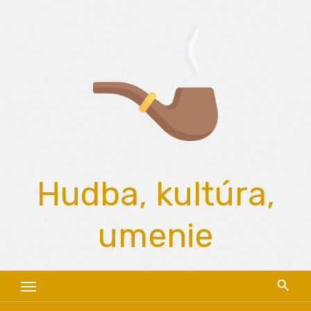
Skip
to
content
Hudba, kultúra,
umenie