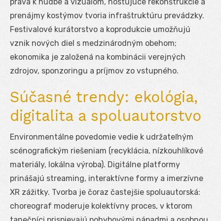
práva k hudbe a vizuálom, hostujúce rekonštrukcie a
prenájmy kostýmov tvoria infraštruktúru prevádzky.
Festivalové kurátorstvo a koprodukcie umožňujú
vznik nových diel s medzinárodným obehom;
ekonomika je založená na kombinácii verejných
zdrojov, sponzoringu a príjmov zo vstupného.
Súčasné trendy: ekológia,
digitalita a spoluautorstvo
Environmentálne povedomie vedie k udržateľným
scénografickým riešeniam (recyklácia, nízkouhlíkové
materiály, lokálna výroba). Digitálne platformy
prinášajú streaming, interaktívne formy a imerzívne
XR zážitky. Tvorba je čoraz častejšie spoluautorská:
choreograf moderuje kolektívny proces, v ktorom
tanečníci prispievajú pohybovými nápadmi a osobnou