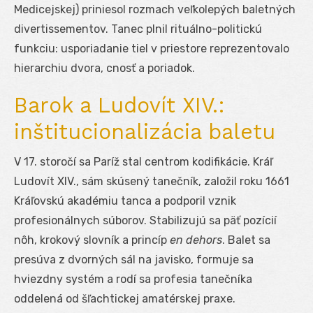
Medicejskej) priniesol rozmach veľkolepých baletných
divertissementov. Tanec plnil rituálno-politickú
funkciu: usporiadanie tiel v priestore reprezentovalo
hierarchiu dvora, cnosť a poriadok.
Barok a Ludovít XIV.:
inštitucionalizácia baletu
V 17. storočí sa Paríž stal centrom kodifikácie. Kráľ
Ludovít XIV., sám skúsený tanečník, založil roku 1661
Kráľovskú akadémiu tanca a podporil vznik
profesionálnych súborov. Stabilizujú sa päť pozícií
nôh, krokový slovník a princíp
en dehors
. Balet sa
presúva z dvorných sál na javisko, formuje sa
hviezdny systém a rodí sa profesia tanečníka
oddelená od šľachtickej amatérskej praxe.