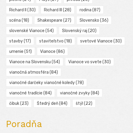
Richard II
(30)
Richard III
(28)
rodina
(87)
scéna
(18)
Shakespeare
(27)
Slovensko
(36)
slovenské Vianoce
(54)
Slovenský raj
(20)
stavby
(17)
staviteľstvo
(18)
svetové Vianoce
(30)
umenie
(51)
Vianoce
(86)
Vianoce na Slovensku
(54)
Vianoce vo svete
(30)
vianočná atmosféra
(84)
vianočné darčeky vianočné koledy
(78)
vianočné tradície
(84)
vianočné zvyky
(84)
čibuk
(23)
Štedrý deň
(84)
štýl
(22)
Poradňa