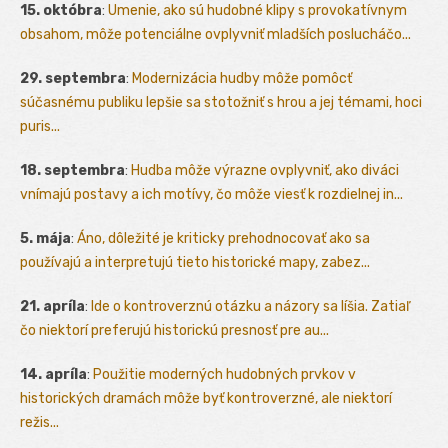
15. októbra
:
Umenie, ako sú hudobné klipy s provokatívnym
obsahom, môže potenciálne ovplyvniť mladších poslucháčo...
29. septembra
:
Modernizácia hudby môže pomôcť
súčasnému publiku lepšie sa stotožniť s hrou a jej témami, hoci
puris...
18. septembra
:
Hudba môže výrazne ovplyvniť, ako diváci
vnímajú postavy a ich motívy, čo môže viesť k rozdielnej in...
5. mája
:
Áno, dôležité je kriticky prehodnocovať ako sa
používajú a interpretujú tieto historické mapy, zabez...
21. apríla
:
Ide o kontroverznú otázku a názory sa líšia. Zatiaľ
čo niektorí preferujú historickú presnosť pre au...
14. apríla
:
Použitie moderných hudobných prvkov v
historických dramách môže byť kontroverzné, ale niektorí
režis...