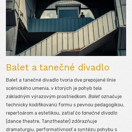
Balet a tanečné divadlo
Balet a tanečné divadlo tvoria dve prepojené línie
scénického umenia, v ktorých je pohyb tela
základným výrazovým prostriedkom.
Balet
označuje
technicky kodifikovanú formu s pevnou pedagogikou,
repertoárom a estetikou, zatiaľ čo
tanečné divadlo
(dance theatre, Tanztheater) zdôrazňuje
dramaturgiu, performatívnosť a syntézu pohybu s