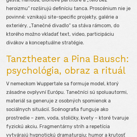
heroizmu“ rozširujú definíciu tanca. Proscénium nie je
povinné: vznikajú site-specific projekty, galérie a
exteriéry. „Tanečné divadlo“ sa stáva rámcom, do
ktorého možno vkladať text, video, participáciu
divákov a konceptuálne stratégie.
Tanztheater a Pina Bausch:
psychológia, obraz a rituál
V nemeckom Wuppertale sa formuje model, ktorý
zásadne ovplyvní Európu. Tanečníci sú spoluautormi,
materiál sa generuje z osobných spomienok a
sociálnych situácií. Scénografia funguje ako
prostredie – zem, voda, stoličky, kvety – ktoré tvaruje
fyzickú akciu. Fragmentárny strih a repetícia
vytvárajú hypnotickú dramaturgiu; humor a krutosť