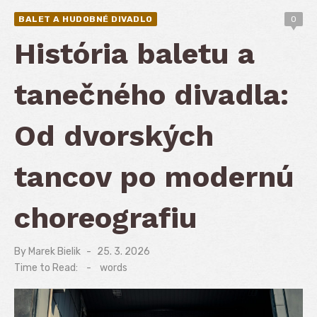
BALET A HUDOBNÉ DIVADLO
0
História baletu a
tanečného divadla:
Od dvorských
tancov po modernú
choreografiu
By
Marek Bielik
Posted
25. 3. 2026
on
Time to Read:
-
words