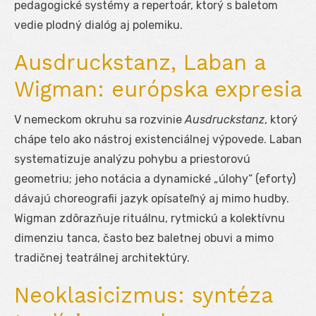
pedagogické systémy a repertoár, ktorý s baletom
vedie plodný dialóg aj polemiku.
Ausdruckstanz, Laban a
Wigman: európska expresia
V nemeckom okruhu sa rozvinie
Ausdruckstanz
, ktorý
chápe telo ako nástroj existenciálnej výpovede. Laban
systematizuje analýzu pohybu a priestorovú
geometriu; jeho notácia a dynamické „úlohy“ (eforty)
dávajú choreografii jazyk opísateľný aj mimo hudby.
Wigman zdôrazňuje rituálnu, rytmickú a kolektívnu
dimenziu tanca, často bez baletnej obuvi a mimo
tradičnej teatrálnej architektúry.
Neoklasicizmus: syntéza