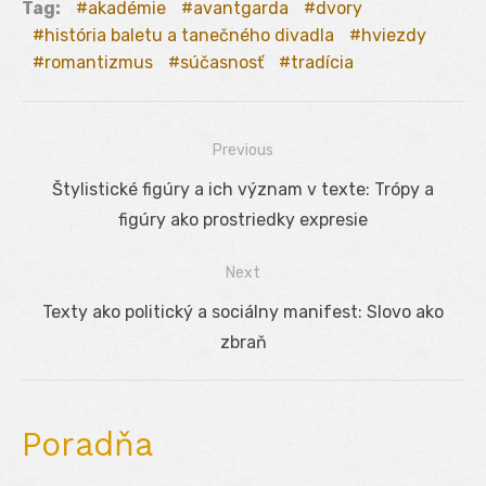
Tag:
akadémie
avantgarda
dvory
história baletu a tanečného divadla
hviezdy
romantizmus
súčasnosť
tradícia
Previous
Navigácia
Previous
Štylistické figúry a ich význam v texte: Trópy a
v
post:
figúry ako prostriedky expresie
článku
Next
Next
Texty ako politický a sociálny manifest: Slovo ako
post:
zbraň
Poradňa