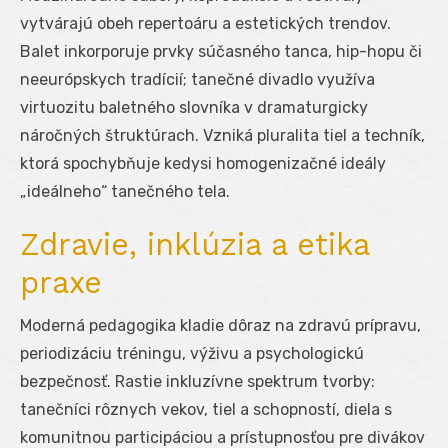
vytvárajú obeh repertoáru a estetických trendov.
Balet inkorporuje prvky súčasného tanca, hip-hopu či
neeurópskych tradícií; tanečné divadlo využíva
virtuozitu baletného slovníka v dramaturgicky
náročných štruktúrach. Vzniká pluralita tiel a techník,
ktorá spochybňuje kedysi homogenizačné ideály
„ideálneho“ tanečného tela.
Zdravie, inklúzia a etika
praxe
Moderná pedagogika kladie dôraz na zdravú prípravu,
periodizáciu tréningu, výživu a psychologickú
bezpečnosť. Rastie inkluzívne spektrum tvorby:
tanečníci rôznych vekov, tiel a schopností, diela s
komunitnou participáciou a prístupnosťou pre divákov