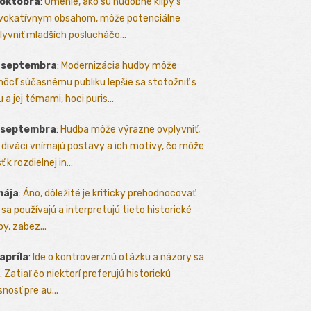
 októbra
:
Umenie, ako sú hudobné klipy s
vokatívnym obsahom, môže potenciálne
lyvniť mladších poslucháčo...
. septembra
:
Modernizácia hudby môže
ôcť súčasnému publiku lepšie sa stotožniť s
 a jej témami, hoci puris...
. septembra
:
Hudba môže výrazne ovplyvniť,
 diváci vnímajú postavy a ich motívy, čo môže
ť k rozdielnej in...
mája
:
Áno, dôležité je kriticky prehodnocovať
 sa používajú a interpretujú tieto historické
y, zabez...
 apríla
:
Ide o kontroverznú otázku a názory sa
a. Zatiaľ čo niektorí preferujú historickú
nosť pre au...