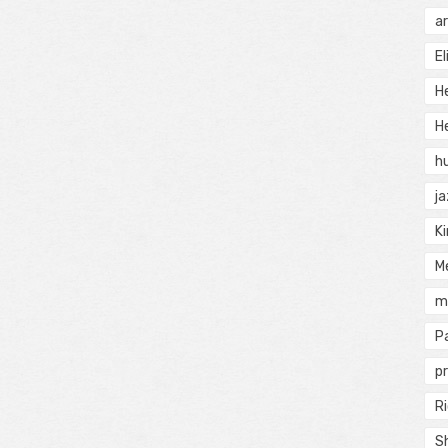
a
El
H
He
h
j
Ki
M
m
P
pr
Ri
S