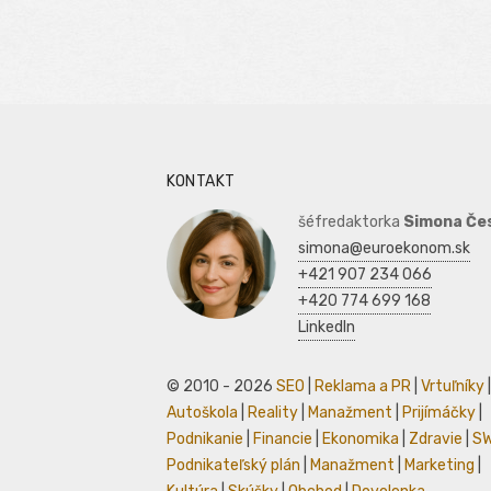
KONTAKT
šéfredaktorka
Simona Če
simona@euroekonom.sk
+421 907 234 066
+420 774 699 168
LinkedIn
© 2010 - 2026
SEO
|
Reklama a PR
|
Vrtuľníky
|
Autoškola
|
Reality
|
Manažment
|
Prijímáčky
|
Podnikanie
|
Financie
|
Ekonomika
|
Zdravie
|
S
Podnikateľský plán
|
Manažment
|
Marketing
|