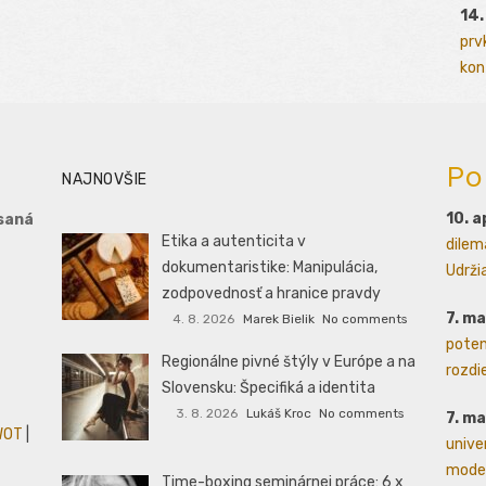
14.
prv
kont
Po
NAJNOVŠIE
10. a
saná
Etika a autenticita v
dilem
dokumentaristike: Manipulácia,
Udrži
zodpovednosť a hranice pravdy
7. m
4. 8. 2026
Marek Bielik
No comments
poten
Regionálne pivné štýly v Európe a na
rozdie
Slovensku: Špecifiká a identita
3. 8. 2026
Lukáš Kroc
No comments
7. m
WOT
|
unive
moder
Time-boxing seminárnej práce: 6 x