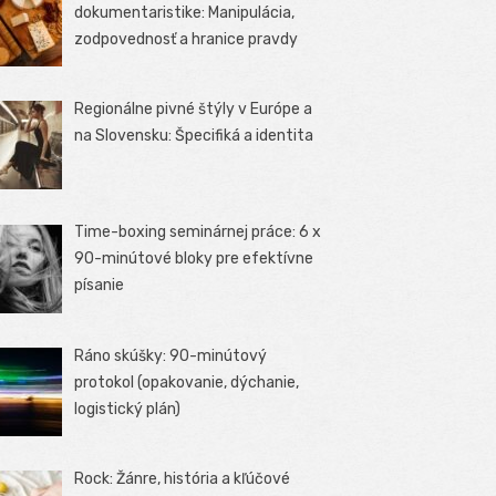
dokumentaristike: Manipulácia,
zodpovednosť a hranice pravdy
Regionálne pivné štýly v Európe a
na Slovensku: Špecifiká a identita
Time-boxing seminárnej práce: 6 x
90-minútové bloky pre efektívne
písanie
Ráno skúšky: 90-minútový
protokol (opakovanie, dýchanie,
logistický plán)
Rock: Žánre, história a kľúčové