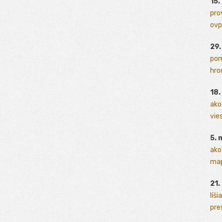
15.
pro
ovp
29
pom
hrou
18
ako
vies
5. 
ako
map
21.
líši
pres