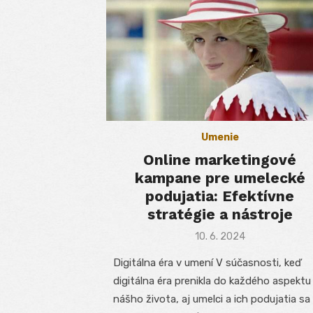
Umenie
Online marketingové
kampane pre umelecké
podujatia: Efektívne
stratégie a nástroje
Posted
10. 6. 2024
on
Digitálna éra v umení V súčasnosti, keď
digitálna éra prenikla do každého aspektu
nášho života, aj umelci a ich podujatia sa