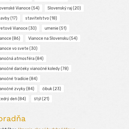
lovenské Vianoce
(54)
Slovenský raj
(20)
tavby
(17)
staviteľstvo
(18)
vetové Vianoce
(30)
umenie
(51)
ianoce
(86)
Vianoce na Slovensku
(54)
ianoce vo svete
(30)
ianočná atmosféra
(84)
ianočné darčeky vianočné koledy
(78)
ianočné tradície
(84)
ianočné zvyky
(84)
čibuk
(23)
tedrý deň
(84)
štýl
(21)
oradňa