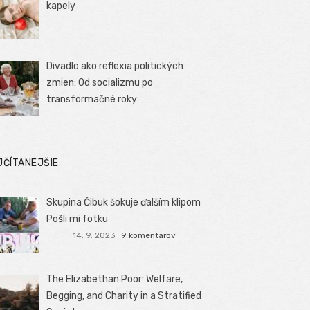
kapely
Divadlo ako reflexia politických
zmien: Od socializmu po
transformačné roky
JČÍTANEJŠIE
Skupina Čibuk šokuje ďalším klipom
Pošli mi fotku
14. 9. 2023
9 komentárov
The Elizabethan Poor: Welfare,
Begging, and Charity in a Stratified