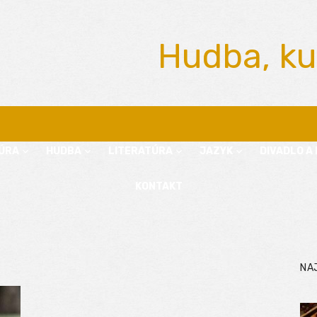
Hudba, ku
ÚRA
HUDBA
LITERATÚRA
JAZYK
DIVADLO A 
KONTAKT
NA