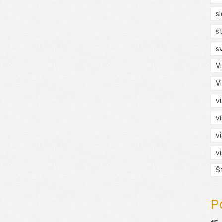
s
s
s
V
V
v
v
v
v
Š
P