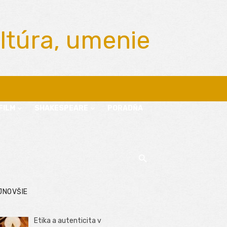
ltúra, umenie
FILM
SHAKESPEARE
PORADŇA
JNOVŠIE
Etika a autenticita v