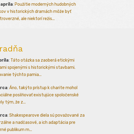
 apríla
:
Použitie moderných hudobných
kov v historických dramách môže byť
roverzné, ale niektorí režis...
radňa
príla
:
Táto otázka sa zaoberá etickými
ami spojenými s historickými stavbami.
avanie týchto pamia...
arca
:
Áno, takýto prístup k charite mohol
ciálne posilňovať existujúce spoločenské
ly tým, že z...
arca
:
Shakespearove diela sú považované za
rzálne a nadčasové, a ich adaptácia pre
né publikum m...