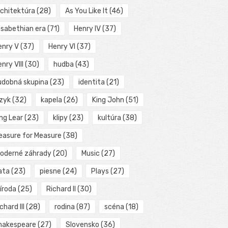
rchitektúra
(28)
As You Like It
(46)
isabethian era
(71)
Henry IV
(37)
enry V
(37)
Henry VI
(37)
nry VIII
(30)
hudba
(43)
udobná skupina
(23)
identita
(21)
azyk
(32)
kapela
(26)
King John
(51)
ng Lear
(23)
klipy
(23)
kultúra
(38)
easure for Measure
(38)
oderné záhrady
(20)
Music
(27)
ata
(23)
piesne
(24)
Plays
(27)
íroda
(25)
Richard II
(30)
chard III
(28)
rodina
(87)
scéna
(18)
hakespeare
(27)
Slovensko
(36)