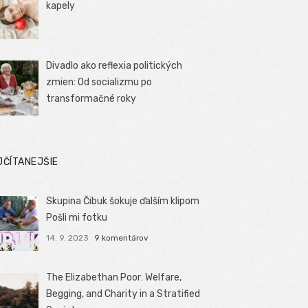
kapely
Divadlo ako reflexia politických
zmien: Od socializmu po
transformačné roky
JČÍTANEJŠIE
Skupina Čibuk šokuje ďalším klipom
Pošli mi fotku
14. 9. 2023
9 komentárov
The Elizabethan Poor: Welfare,
Begging, and Charity in a Stratified