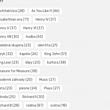
MY
rchitektúra
(28)
As You Like It
(46)
isabethian era
(71)
Henry IV
(37)
enry V
(37)
Henry VI
(37)
nry VIII
(30)
hudba
(43)
udobná skupina
(23)
identita
(21)
azyk
(32)
kapela
(26)
King John
(51)
ng Lear
(23)
klipy
(23)
kultúra
(38)
easure for Measure
(38)
oderné záhrady
(20)
Music
(27)
ata
(23)
piesne
(24)
Plays
(27)
íroda
(25)
Richard II
(30)
chard III
(28)
rodina
(87)
scéna
(18)