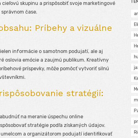
TÉ
h cieľovú skupinu a prispôsobiť svoje marketingové
 v správnom čase.
a
El
obsahu: Príbehy a vizuálne
H
He
nielen informácie o samotnom podujatí, ale aj
h
oré oslovia emócie a zaujmú publikum. Kreatívny
j
 príbehové príspevky, môže pomôcť vytvoriť silnú
vštevníkmi.
Ki
M
ispôsobovanie stratégií:
m
P
ezabudnúť na meranie úspechu online
pr
spôsobovať stratégie podľa získaných údajov.
Ri
umelcom a organizátorom podujatí identifikovať