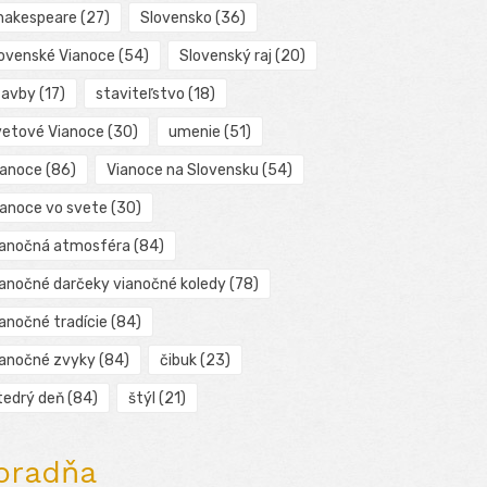
hakespeare
(27)
Slovensko
(36)
lovenské Vianoce
(54)
Slovenský raj
(20)
tavby
(17)
staviteľstvo
(18)
vetové Vianoce
(30)
umenie
(51)
ianoce
(86)
Vianoce na Slovensku
(54)
ianoce vo svete
(30)
ianočná atmosféra
(84)
ianočné darčeky vianočné koledy
(78)
ianočné tradície
(84)
ianočné zvyky
(84)
čibuk
(23)
tedrý deň
(84)
štýl
(21)
oradňa