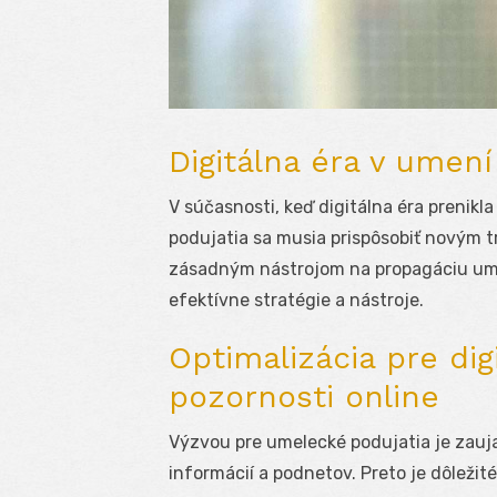
Digitálna éra v umení
V súčasnosti, keď digitálna éra prenikl
podujatia sa musia prispôsobiť novým 
zásadným nástrojom na propagáciu umel
efektívne stratégie a nástroje.
Optimalizácia pre digi
pozornosti online
Výzvou pre umelecké podujatia je zauja
informácií a podnetov. Preto je dôleži