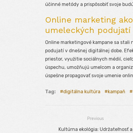
účinné metódy a prispôsobiť svoje budú
Online marketing ako
umeleckých podujatí
Online marketingové kampane sa stali
podujatí v dnešnej digitálnej dobe. Efek
priestor, využitie sociálnych médií, cie
úspechu, umožňujú umelcom a organizá
úspešne propagovať svoje umenie onlin
Tag:
digitálna kultúra
kampaň
Previous
Navigácia
Previous
Kultúrna ekológia: Udržateľnosť a