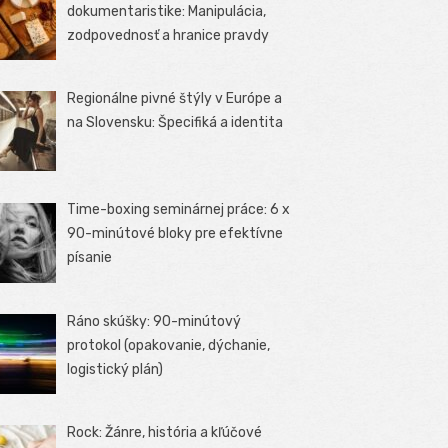
dokumentaristike: Manipulácia,
zodpovednosť a hranice pravdy
Regionálne pivné štýly v Európe a
na Slovensku: Špecifiká a identita
Time-boxing seminárnej práce: 6 x
90-minútové bloky pre efektívne
písanie
Ráno skúšky: 90-minútový
protokol (opakovanie, dýchanie,
logistický plán)
Rock: Žánre, história a kľúčové