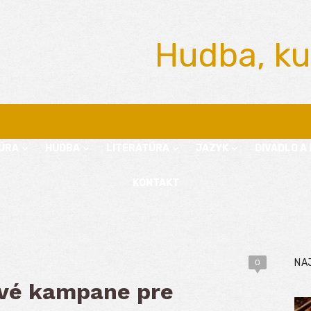
Hudba, ku
ÚRA
HUDBA
LITERATÚRA
JAZYK
DIVADLO A 
KONTAKT
NA
0
ové kampane pre