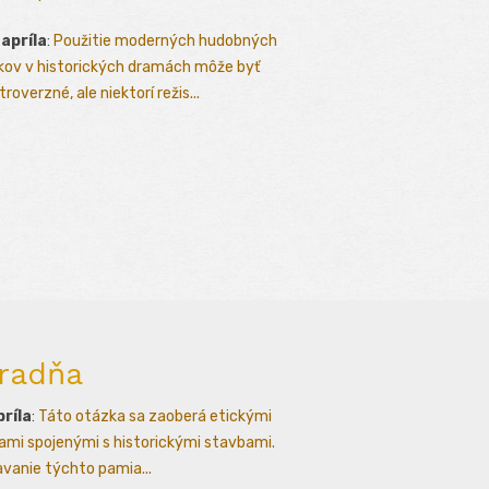
 apríla
:
Použitie moderných hudobných
kov v historických dramách môže byť
roverzné, ale niektorí režis...
radňa
príla
:
Táto otázka sa zaoberá etickými
ami spojenými s historickými stavbami.
avanie týchto pamia...