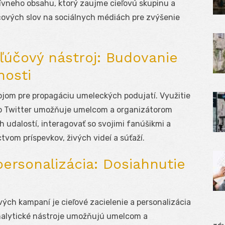
tívneho obsahu, ktorý zaujme cieľovú skupinu a
čových slov na sociálnych médiách pre zvýšenie
ľúčový nástroj: Budovanie
nosti
ojom pre propagáciu umeleckých podujatí. Využitie
bo Twitter umožňuje umelcom a organizátorom
 udalostí, interagovať so svojimi fanúšikmi a
vom príspevkov, živých videí a súťaží.
personalizácia: Dosiahnutie
ch kampaní je cieľové zacielenie a personalizácia
nalytické nástroje umožňujú umelcom a