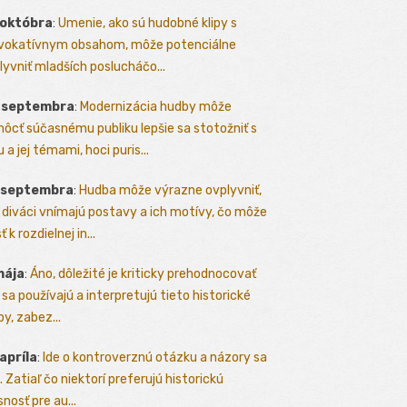
 októbra
:
Umenie, ako sú hudobné klipy s
vokatívnym obsahom, môže potenciálne
lyvniť mladších poslucháčo...
. septembra
:
Modernizácia hudby môže
ôcť súčasnému publiku lepšie sa stotožniť s
 a jej témami, hoci puris...
. septembra
:
Hudba môže výrazne ovplyvniť,
 diváci vnímajú postavy a ich motívy, čo môže
ť k rozdielnej in...
mája
:
Áno, dôležité je kriticky prehodnocovať
 sa používajú a interpretujú tieto historické
y, zabez...
 apríla
:
Ide o kontroverznú otázku a názory sa
a. Zatiaľ čo niektorí preferujú historickú
nosť pre au...