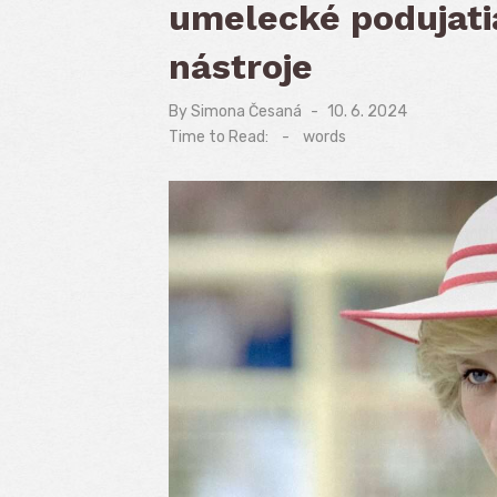
umelecké podujatia
nástroje
By
Simona Česaná
Posted
10. 6. 2024
on
Time to Read:
-
words