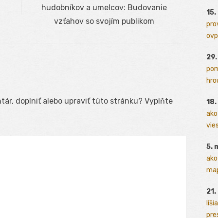
post:
hudobníkov a umelcov: Budovanie
15.
vzťahov so svojím publikom
pro
ovp
29
pom
hrou
ár, doplniť alebo upraviť túto stránku? Vyplňte
18
ako
vies
5. 
ako
map
21.
líši
pres