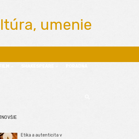
ltúra, umenie
FILM
SHAKESPEARE
PORADŇA
JNOVŠIE
Etika a autenticita v