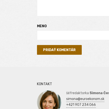
MENO
KONTAKT
šéfredaktorka
Simona Če
simona@euroekonom.sk
+421 907 234 066