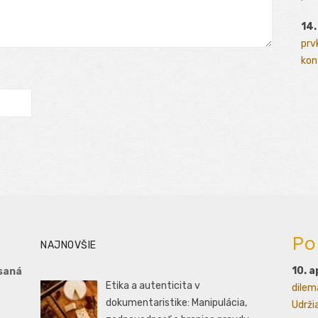
14.
prv
kont
Po
NAJNOVŠIE
10. a
saná
Etika a autenticita v
dilem
dokumentaristike: Manipulácia,
Udrži