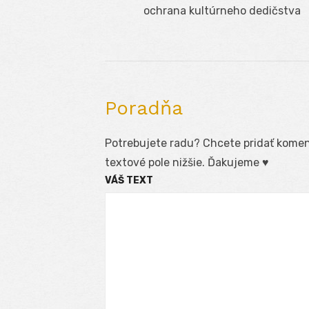
v
post:
ochrana kultúrneho dedičstva
článku
Poradňa
Potrebujete radu? Chcete pridať koment
textové pole nižšie. Ďakujeme ♥
VÁŠ TEXT