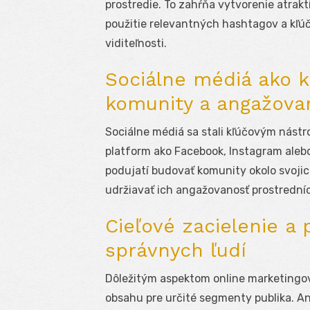
prostredie. To zahŕňa vytvorenie atrak
použitie relevantných hashtagov a kľú
viditeľnosti.
Sociálne médiá ako k
komunity a angažova
Sociálne médiá sa stali kľúčovým nástr
platform ako Facebook, Instagram ale
podujatí budovať komunity okolo svojich
udržiavať ich angažovanosť prostredníct
Cieľové zacielenie a 
správnych ľudí
Dôležitým aspektom online marketingový
obsahu pre určité segmenty publika. A