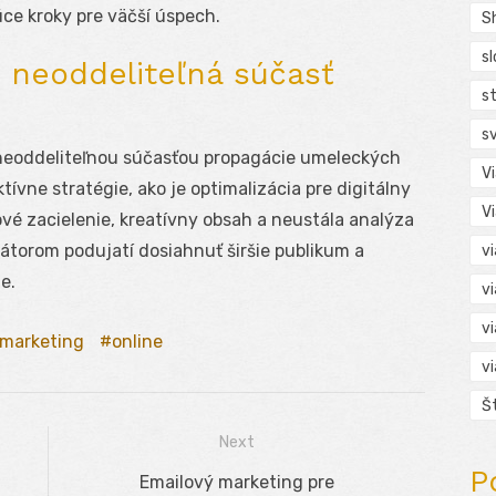
ce kroky pre väčší úspech.
S
s
 neoddeliteľná súčasť
s
s
 neoddeliteľnou súčasťou propagácie umeleckých
V
tívne stratégie, ako je optimalizácia pre digitálny
V
ľové zacielenie, kreatívny obsah a neustála analýza
torom podujatí dosiahnuť širšie publikum a
v
e.
v
v
marketing
online
v
Š
Next
P
Next
Emailový marketing pre