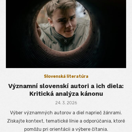
Slovenská literatúra
Významní slovenskí autori a ich diela:
Kritická analýza kánonu
Posted
24. 3. 2026
on
Výber významných autorov a diel naprieč žánrami.
Získajte kontext, tematické línie a odporúčania, ktoré
pomôžu pri orientácii a výbere čítania.