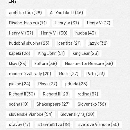
TÉMY
architektúra
(28)
As You Like It
(46)
Elisabethian era
(71)
Henry IV
(37)
Henry V
(37)
Henry VI
(37)
Henry VIII
(30)
hudba
(43)
hudobná skupina
(23)
identita
(21)
jazyk
(32)
kapela
(26)
King John
(51)
King Lear
(23)
klipy
(23)
kultúra
(38)
Measure for Measure
(38)
moderné záhrady
(20)
Music
(27)
Pata
(23)
piesne
(24)
Plays
(27)
príroda
(25)
Richard II
(30)
Richard III
(28)
rodina
(87)
scéna
(18)
Shakespeare
(27)
Slovensko
(36)
slovenské Vianoce
(54)
Slovenský raj
(20)
stavby
(17)
staviteľstvo
(18)
svetové Vianoce
(30)