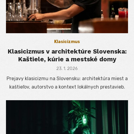
Klasicizmus
Klasicizmus v architektúre Slovenska:
Kaštiele, kúrie a mestské domy
Posted
23. 1. 2026
on
Prejavy klasicizmu na Slovensku: architektúra miest a
kaštieľov, autorstvo a kontext lokálnych prestavieb.