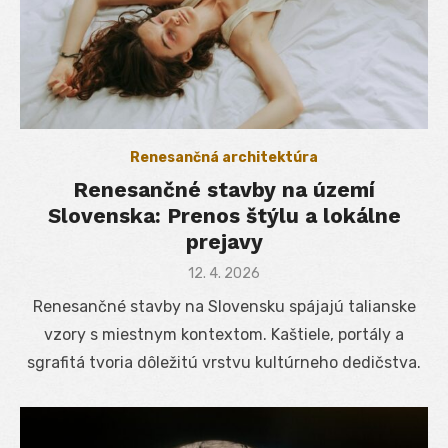
Renesančná architektúra
Renesančné stavby na území
Slovenska: Prenos štýlu a lokálne
prejavy
Posted
12. 4. 2026
on
Renesančné stavby na Slovensku spájajú talianske
vzory s miestnym kontextom. Kaštiele, portály a
sgrafitá tvoria dôležitú vrstvu kultúrneho dedičstva.