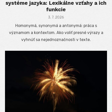
systéme jazyka: Lexikálne vzťahy a ich
funkcie
Posted
3. 7. 2026
on
Homonymá, synonymá a antonymá: práca s
významom a kontextom. Ako voliť presné výrazy a
vyhnúť sa nejednoznačnosti v texte.