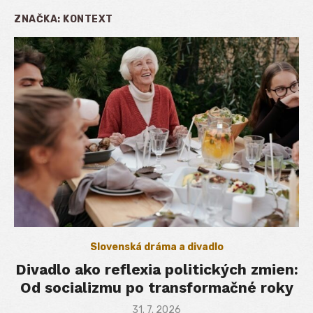
ZNAČKA:
KONTEXT
Slovenská dráma a divadlo
Divadlo ako reflexia politických zmien:
Od socializmu po transformačné roky
Posted
31. 7. 2026