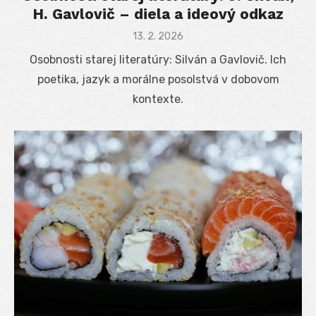
H. Gavlovič – diela a ideový odkaz
Posted
13. 2. 2026
on
Osobnosti starej literatúry: Silván a Gavlovič. Ich
poetika, jazyk a morálne posolstvá v dobovom
kontexte.