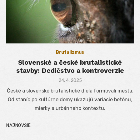
Brutalizmus
Slovenské a české brutalistické
stavby: Dedičstvo a kontroverzie
Posted
24. 4. 2025
on
České a slovenské brutalistické diela formovali mestá.
Od staníc po kultúrne domy ukazujú variácie betónu,
mierky a urbánneho kontextu.
NAJNOVŠIE