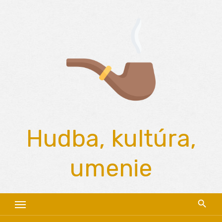
Skip
to
content
Hudba, kultúra,
umenie