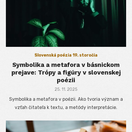
Slovenská poézia 19. storočia
Symbolika a metafora v básnickom
prejave: Trópy a figúry v slovenskej
poézii
Posted
25. 11. 2025
on
Symbolika a metafora v poézii. Ako tvoria význam a
vzťah čitateľa k textu, a metódy interpretácie.