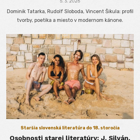
Posted
5. 3. 2026
on
Dominik Tatarka, Rudolf Sloboda, Vincent Šikula: profil
tvorby, poetika a miesto v modernom kánone.
Staršia slovenská literatúra do 18. storočia
Osobnosti starej literatúry: J. Silván,