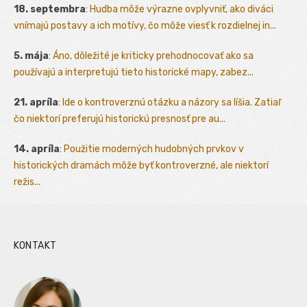
18. septembra
:
Hudba môže výrazne ovplyvniť, ako diváci
vnímajú postavy a ich motívy, čo môže viesť k rozdielnej in...
5. mája
:
Áno, dôležité je kriticky prehodnocovať ako sa
používajú a interpretujú tieto historické mapy, zabez...
21. apríla
:
Ide o kontroverznú otázku a názory sa líšia. Zatiaľ
čo niektorí preferujú historickú presnosť pre au...
14. apríla
:
Použitie moderných hudobných prvkov v
historických dramách môže byť kontroverzné, ale niektorí
režis...
KONTAKT