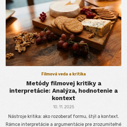
Filmová veda a kritika
Metódy filmovej kritiky a
interpretácie: Analýza, hodnotenie a
kontext
Posted
10. 11. 2025
on
Nástroje kritika: ako rozoberať formu, štýl a kontext.
Rámce interpretácie a argumentácie pre zrozumiteľné