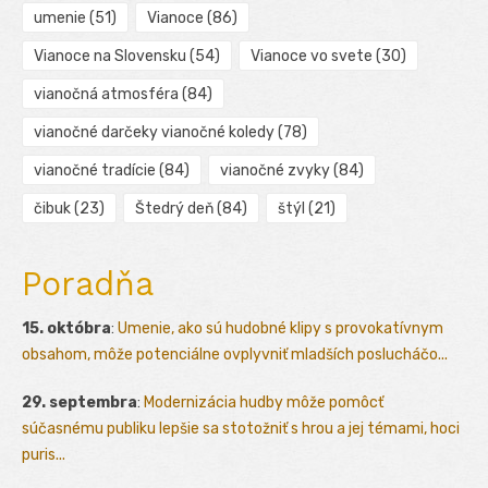
umenie
(51)
Vianoce
(86)
Vianoce na Slovensku
(54)
Vianoce vo svete
(30)
vianočná atmosféra
(84)
vianočné darčeky vianočné koledy
(78)
vianočné tradície
(84)
vianočné zvyky
(84)
čibuk
(23)
Štedrý deň
(84)
štýl
(21)
Poradňa
15. októbra
:
Umenie, ako sú hudobné klipy s provokatívnym
obsahom, môže potenciálne ovplyvniť mladších poslucháčo...
29. septembra
:
Modernizácia hudby môže pomôcť
súčasnému publiku lepšie sa stotožniť s hrou a jej témami, hoci
puris...