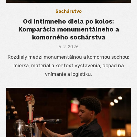
Sochárstvo
Od intímneho diela po kolos:
Komparácia monumentálneho a
komorného sochárstva
Posted
5. 2. 2026
on
Rozdiely medzi monumentálnou a komornou sochou:
mierka, materiál a kontext vystavenia, dopad na
vnímanie a logistiku.