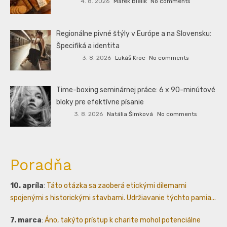
4. 8. 2026
Marek Bielik
No comments
Regionálne pivné štýly v Európe a na Slovensku:
Špecifiká a identita
3. 8. 2026
Lukáš Kroc
No comments
Time-boxing seminárnej práce: 6 x 90-minútové
bloky pre efektívne písanie
3. 8. 2026
Natália Šimková
No comments
Poradňa
10. apríla
:
Táto otázka sa zaoberá etickými dilemami
spojenými s historickými stavbami. Udržiavanie týchto pamia...
7. marca
:
Áno, takýto prístup k charite mohol potenciálne