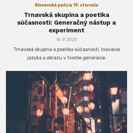
Slovenská poézia 19. storočia
Trnavská skupina a poetika
súčasnosti: Generačný nástup a
experiment
Posted
16. 9. 2025
on
Trnavská skupina a poetika súčasnosti. Inovácie
jazyka a obrazu v tvorbe generácie.