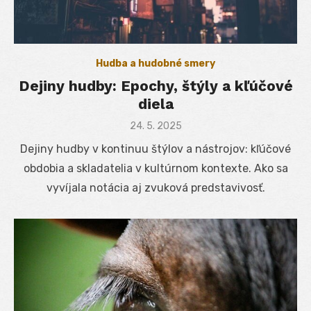
Hudba a hudobné smery
Dejiny hudby: Epochy, štýly a kľúčové
diela
Posted
24. 5. 2025
on
Dejiny hudby v kontinuu štýlov a nástrojov: kľúčové
obdobia a skladatelia v kultúrnom kontexte. Ako sa
vyvíjala notácia aj zvuková predstavivosť.