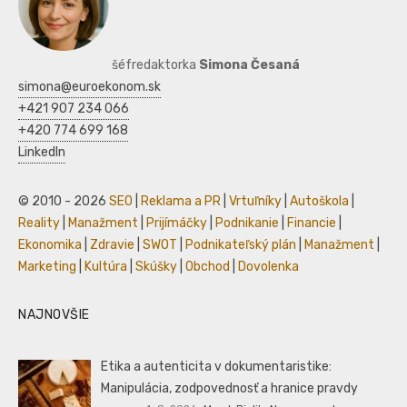
šéfredaktorka
Simona Česaná
simona@euroekonom.sk
+421 907 234 066
+420 774 699 168
LinkedIn
© 2010 - 2026
SEO
|
Reklama a PR
|
Vrtuľníky
|
Autoškola
|
Reality
|
Manažment
|
Prijímáčky
|
Podnikanie
|
Financie
|
Ekonomika
|
Zdravie
|
SWOT
|
Podnikateľský plán
|
Manažment
|
Marketing
|
Kultúra
|
Skúšky
|
Obchod
|
Dovolenka
NAJNOVŠIE
Etika a autenticita v dokumentaristike:
Manipulácia, zodpovednosť a hranice pravdy