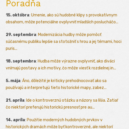
Poradňa
15. októbra
:
Umenie, ako sú hudobné klipy s provokatívnym
obsahom, môže potenciálne ovplyvniť mladších poslucháčo...
29. septembra
:
Modernizácia hudby môže pomôcť
súčasnému publiku lepšie sa stotožniť s hrou a jej témami, hoci
puris...
18. septembra
:
Hudba môže výrazne ovplyvniť, ako diváci
vnímajú postavy a ich motívy, čo môže viesť k rozdielnej in...
5. mája
:
Áno, dôležité je kriticky prehodnocovať ako sa
používajú a interpretujú tieto historické mapy, zabez...
21. apríla
:
Ide o kontroverznú otázku a názory sa líšia. Zatiaľ
čo niektorí preferujú historickú presnosť pre au...
14. apríla
:
Použitie moderných hudobných prvkov v
historických dramách môže byť kontroverzné, ale niektorí