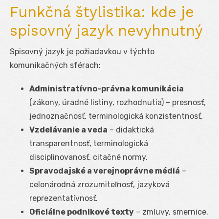
Funkčná štylistika: kde je
spisovný jazyk nevyhnutný
Spisovný jazyk je požiadavkou v týchto
komunikačných sférach:
Administratívno-právna komunikácia
(zákony, úradné listiny, rozhodnutia) – presnosť,
jednoznačnosť, terminologická konzistentnosť.
Vzdelávanie a veda
– didaktická
transparentnosť, terminologická
disciplinovanosť, citačné normy.
Spravodajské a verejnoprávne médiá
–
celonárodná zrozumiteľnosť, jazyková
reprezentatívnosť.
Oficiálne podnikové texty
– zmluvy, smernice,