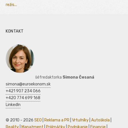
režis...
KONTAKT
šéfredaktorka
Simona Česaná
simona@euroekonom.sk
+421 907 234 066
+420 774 699 168
LinkedIn
© 2010 - 2026
SEO
|
Reklama a PR
|
Vrtuľníky
|
Autoškola
|
Reality
|
Manažment
|
Prijímáčky
|
Podnikanie
|
Financie
|