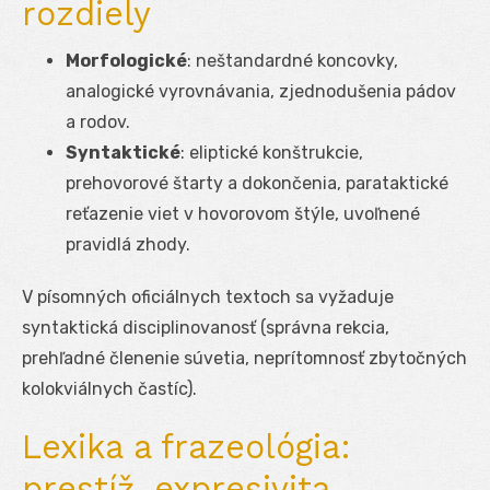
rozdiely
Morfologické
: neštandardné koncovky,
analogické vyrovnávania, zjednodušenia pádov
a rodov.
Syntaktické
: eliptické konštrukcie,
prehovorové štarty a dokončenia, parataktické
reťazenie viet v hovorovom štýle, uvoľnené
pravidlá zhody.
V písomných oficiálnych textoch sa vyžaduje
syntaktická disciplinovanosť (správna rekcia,
prehľadné členenie súvetia, neprítomnosť zbytočných
kolokviálnych častíc).
Lexika a frazeológia:
prestíž, expresivita,