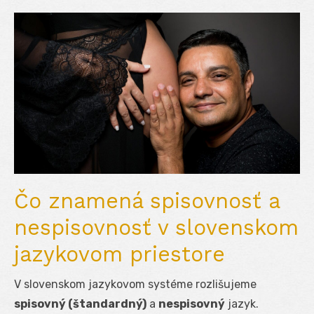
Čo znamená spisovnosť a
nespisovnosť v slovenskom
jazykovom priestore
V slovenskom jazykovom systéme rozlišujeme
spisovný (štandardný)
a
nespisovný
jazyk.