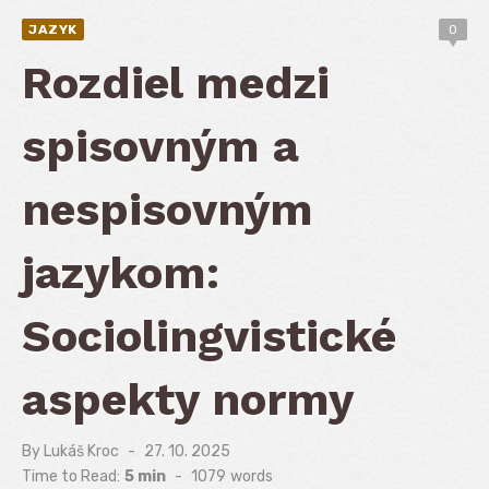
JAZYK
0
Rozdiel medzi
spisovným a
nespisovným
jazykom:
Sociolingvistické
aspekty normy
By
Lukáš Kroc
Posted
27. 10. 2025
on
Time to Read:
5 min
-
1079
words