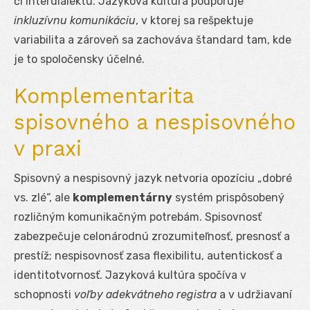
či interdialektu. Jazyková kultúra podporuje
inkluzívnu komunikáciu
, v ktorej sa rešpektuje
variabilita a zároveň sa zachováva štandard tam, kde
je to spoločensky účelné.
Komplementarita
spisovného a nespisovného
v praxi
Spisovný a nespisovný jazyk netvoria opozíciu „dobré
vs. zlé“, ale
komplementárny
systém prispôsobený
rozličným komunikačným potrebám. Spisovnosť
zabezpečuje celonárodnú zrozumiteľnosť, presnosť a
prestíž; nespisovnosť zasa flexibilitu, autentickosť a
identitotvornosť. Jazyková kultúra spočíva v
schopnosti
voľby adekvátneho registra
a v udržiavaní