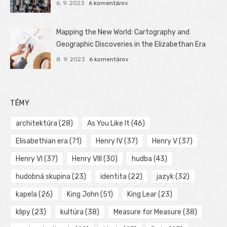
6. 9. 2023
6 komentárov
Mapping the New World: Cartography and
Geographic Discoveries in the Elizabethan Era
8. 9. 2023
6 komentárov
TÉMY
architektúra
(28)
As You Like It
(46)
Elisabethian era
(71)
Henry IV
(37)
Henry V
(37)
Henry VI
(37)
Henry VIII
(30)
hudba
(43)
hudobná skupina
(23)
identita
(22)
jazyk
(32)
kapela
(26)
King John
(51)
King Lear
(23)
klipy
(23)
kultúra
(38)
Measure for Measure
(38)