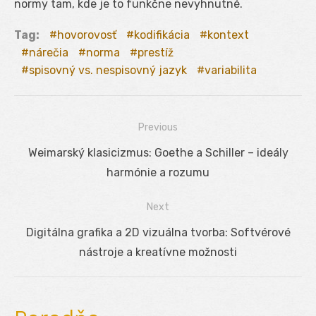
normy tam, kde je to funkčne nevyhnutné.
Tag:
hovorovosť
kodifikácia
kontext
nárečia
norma
prestíž
spisovný vs. nespisovný jazyk
variabilita
Previous
Navigácia
Previous
Weimarský klasicizmus: Goethe a Schiller – ideály
v
post:
harmónie a rozumu
článku
Next
Next
Digitálna grafika a 2D vizuálna tvorba: Softvérové
post:
nástroje a kreatívne možnosti