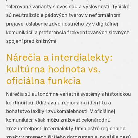
tolerované varianty slovosledu a výslovnosti. Typické
sú neutralizácie pádových tvarov v neformálnom
prejave, oslabenie zdvorilostného
Vy
v digitálnej
komunikácii a preferencia frekventovaných slovných
spojení pred knižnými.
Nárečia a interdialekty:
kultúrna hodnota vs.
oficiálna funkcia
Nárečia sú autonómne varietné systémy s historickou
kontinuitou. Udržiavajú regionálnu identitu a
bohatstvo lexiky i zvukomalebnosti. V oficiálnej
komunikácii však môžu znižovať celonárodnú
zrozumiteľnosť. Interdialekty tlmia ostré regionálne
znaky v prospech širšieho dorozumenia, no stále nesú