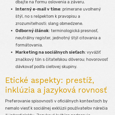
dbajte na formu oslovenia a záveru.
Interný e-mail v tíme
: primerane uvoľnený
štýl, no s rešpektom k pravopisu a
zrozumiteľnosti; slang obmedzene.
Odborný článok
: terminologická presnosť,
neutrálny register, jednotný štýl citovania a
formátovania.
Marketing na sociálnych sieťach
: vyvážiť
značkový tón s čitateľskou dôverou; hovorovosť
dávkovať podľa cieľovej skupiny.
Etické aspekty: prestíž,
inklúzia a jazyková rovnosť
Preferovanie spisovnosti v oficiálnych kontextoch by
nemalo viesť k sociálnej exklúzii používateľov nárečia