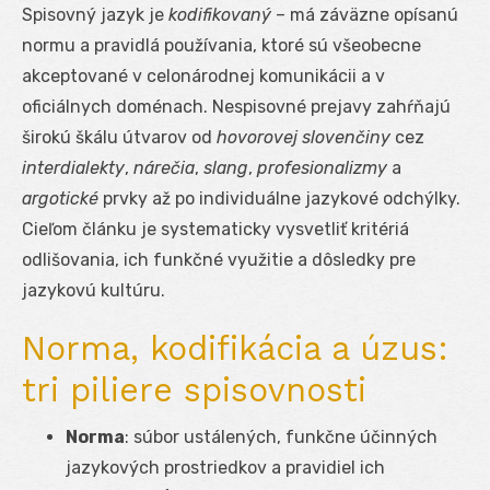
Spisovný jazyk je
kodifikovaný
– má záväzne opísanú
normu a pravidlá používania, ktoré sú všeobecne
akceptované v celonárodnej komunikácii a v
oficiálnych doménach. Nespisovné prejavy zahŕňajú
širokú škálu útvarov od
hovorovej slovenčiny
cez
interdialekty
,
nárečia
,
slang
,
profesionalizmy
a
argotické
prvky až po individuálne jazykové odchýlky.
Cieľom článku je systematicky vysvetliť kritériá
odlišovania, ich funkčné využitie a dôsledky pre
jazykovú kultúru.
Norma, kodifikácia a úzus:
tri piliere spisovnosti
Norma
: súbor ustálených, funkčne účinných
jazykových prostriedkov a pravidiel ich