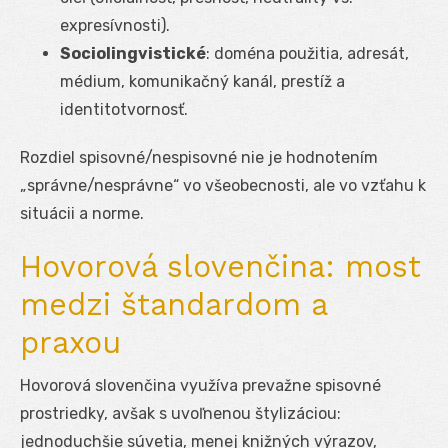
expresívnosti).
Sociolingvistické
: doména použitia, adresát,
médium, komunikačný kanál, prestíž a
identitotvornosť.
Rozdiel spisovné/nespisovné nie je hodnotením
„správne/nesprávne“ vo všeobecnosti, ale vo vzťahu k
situácii a norme.
Hovorová slovenčina: most
medzi štandardom a
praxou
Hovorová slovenčina využíva prevažne spisovné
prostriedky, avšak s uvoľnenou štylizáciou:
jednoduchšie súvetia, menej knižných výrazov,