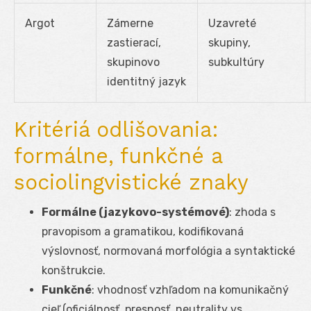
Argot
Zámerne
Uzavreté
zastierací,
skupiny,
skupinovo
subkultúry
identitný jazyk
Kritériá odlišovania:
formálne, funkčné a
sociolingvistické znaky
Formálne (jazykovo-systémové)
: zhoda s
pravopisom a gramatikou, kodifikovaná
výslovnosť, normovaná morfológia a syntaktické
konštrukcie.
Funkčné
: vhodnosť vzhľadom na komunikačný
cieľ (oficiálnosť, presnosť, neutrality vs.