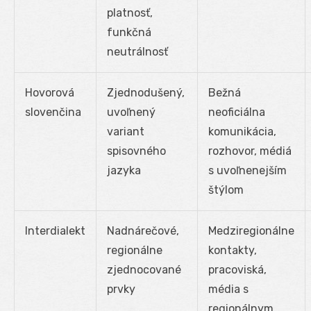
platnosť,
funkčná
neutrálnosť
Hovorová
Zjednodušený,
Bežná
slovenčina
uvoľnený
neoficiálna
variant
komunikácia,
spisovného
rozhovor, médiá
jazyka
s uvoľnenejším
štýlom
Interdialekt
Nadnárečové,
Medziregionálne
regionálne
kontakty,
zjednocované
pracoviská,
prvky
média s
regionálnym