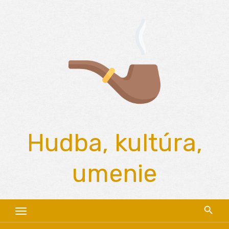
Skip
to
content
Hudba, kultúra,
umenie