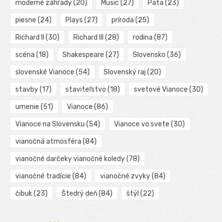
moderné záhrady
(20)
Music
(27)
Pata
(23)
piesne
(24)
Plays
(27)
príroda
(25)
Richard II
(30)
Richard III
(28)
rodina
(87)
scéna
(18)
Shakespeare
(27)
Slovensko
(36)
slovenské Vianoce
(54)
Slovenský raj
(20)
stavby
(17)
staviteľstvo
(18)
svetové Vianoce
(30)
umenie
(51)
Vianoce
(86)
Vianoce na Slovensku
(54)
Vianoce vo svete
(30)
vianočná atmosféra
(84)
vianočné darčeky vianočné koledy
(78)
vianočné tradície
(84)
vianočné zvyky
(84)
čibuk
(23)
Štedrý deň
(84)
štýl
(22)