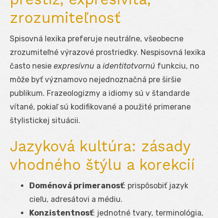
zrozumiteľnosť
Spisovná lexika preferuje neutrálne, všeobecne
zrozumiteľné výrazové prostriedky. Nespisovná lexika
často nesie
expresívnu
a
identitotvornú
funkciu, no
môže byť významovo nejednoznačná pre širšie
publikum. Frazeologizmy a idiomy sú v štandarde
vítané, pokiaľ sú kodifikované a použité primerane
štylistickej situácii.
Jazyková kultúra: zásady
vhodného štýlu a korekcií
Doménová primeranosť
: prispôsobiť jazyk
cieľu, adresátovi a médiu.
Konzistentnosť
: jednotné tvary, terminológia,