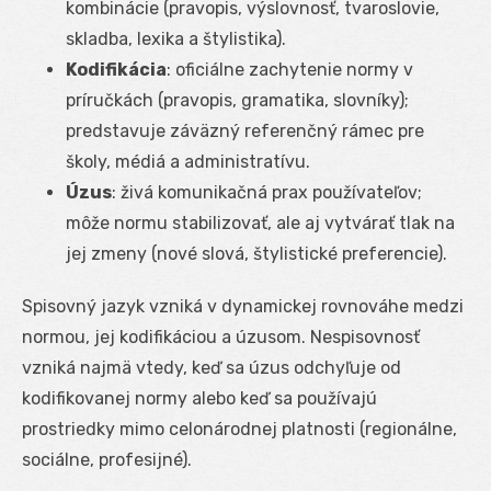
kombinácie (pravopis, výslovnosť, tvaroslovie,
skladba, lexika a štylistika).
Kodifikácia
: oficiálne zachytenie normy v
príručkách (pravopis, gramatika, slovníky);
predstavuje záväzný referenčný rámec pre
školy, médiá a administratívu.
Úzus
: živá komunikačná prax používateľov;
môže normu stabilizovať, ale aj vytvárať tlak na
jej zmeny (nové slová, štylistické preferencie).
Spisovný jazyk vzniká v dynamickej rovnováhe medzi
normou, jej kodifikáciou a úzusom. Nespisovnosť
vzniká najmä vtedy, keď sa úzus odchyľuje od
kodifikovanej normy alebo keď sa používajú
prostriedky mimo celonárodnej platnosti (regionálne,
sociálne, profesijné).