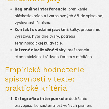
Regionálne interferencie
: prenikanie
hláskoslovných a tvaroslovných čŕt do spisovnej
výslovnosti či písma.
Kontakt s cudzími jazykmi
: kalky, preberanie
výraziva, hybridné tvary; potreba
terminologickej kultivácie.
Interné nivelizačné tlaky
: preferencia
ekonomických, krátkych foriem v médiách.
Empirické hodnotenie
spisovnosti v texte:
praktické kritériá
Ortografia a interpunkcia
: dodržanie
pravopisu, konzistentnosť veľkých písmen,