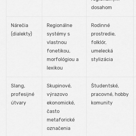
dosahom
Nárečia
Regionálne
Rodinné
(dialekty)
systémy s
prostredie,
vlastnou
folklór,
fonetikou,
umelecká
morfológiou a
stylizácia
lexikou
Slang,
Skupinové,
Študentské,
profesijné
výrazovo
pracovné, hobby
útvary
ekonomické,
komunity
často
metaforické
označenia