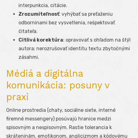
interpunkcia, citácie.
Zrozumiteľnosť
: vyhýbať sa preťaženiu
odborninami bez vysvetlenia, rešpektovať
čitateľa.
Citlivá korektúra
: opravovať s ohľadom na štýl
autora; nerozrušovať identitu textu zbytočnými
zásahmi.
Médiá a digitálna
komunikácia: posuny v
praxi
Online prostredia (chaty, sociálne siete, interné
firemné messengery) posúvajú hranice medzi
spisovným a nespisovným. Rastie tolerancia k
skráteninám, emotikonom, anglicizmom a kódovému