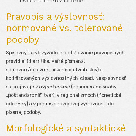
nevhodné a nezrozumiteľné.
Pravopis a výslovnosť:
normované vs. tolerované
podoby
Spisovný jazyk vyžaduje dodržiavanie pravopisných
pravidiel (diakritika, veľké písmená,
spojovník/delovník, písanie cudzích slov) a
kodifikovaných výslovnostných zásad. Nespisovnosť
sa prejavuje v
hyperkorekcii
(neprimerané snahy
„poštandardniť“ tvar), v regionalizmoch (fonetické
odchýlky) a v prenose hovorovej výslovnosti do
písanej podoby.
Morfologické a syntaktické