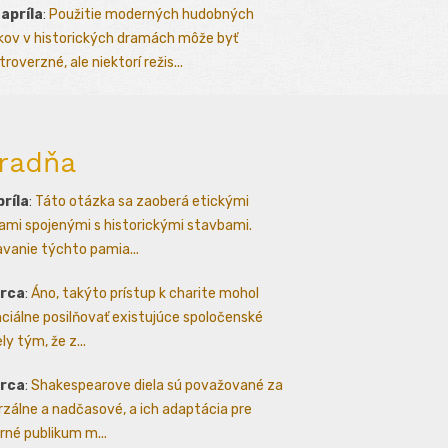
 apríla
:
Použitie moderných hudobných
kov v historických dramách môže byť
roverzné, ale niektorí režis...
radňa
príla
:
Táto otázka sa zaoberá etickými
ami spojenými s historickými stavbami.
avanie týchto pamia...
arca
:
Áno, takýto prístup k charite mohol
ciálne posilňovať existujúce spoločenské
ly tým, že z...
arca
:
Shakespearove diela sú považované za
rzálne a nadčasové, a ich adaptácia pre
né publikum m...