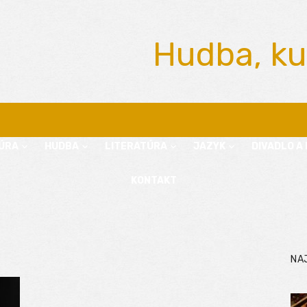
Hudba, ku
ÚRA
HUDBA
LITERATÚRA
JAZYK
DIVADLO A 
KONTAKT
NA