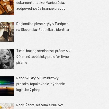
dokumentaristike: Manipulácia,
zodpovednosť a hranice pravdy
Regionálne pivné štýly v Európe a
na Slovensku: Špecifiká a identita
Time-boxing seminárnej práce: 6 x
90-minútové bloky pre efektívne
písanie
Ráno skúšky: 90-minútový
protokol (opakovanie, dýchanie,
logistický plán)
Rock: Žánre, história a kľúčové