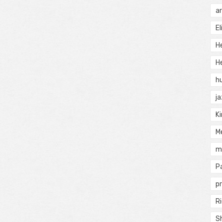
a
El
H
He
h
j
Ki
M
m
P
pr
Ri
S