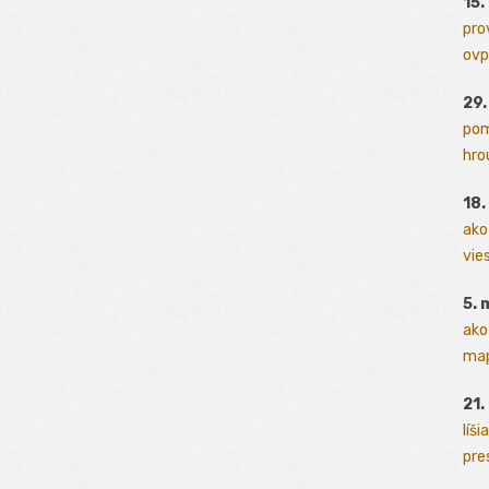
15.
pro
ovp
29
pom
hrou
18
ako
vies
5. 
ako
map
21.
líši
pres