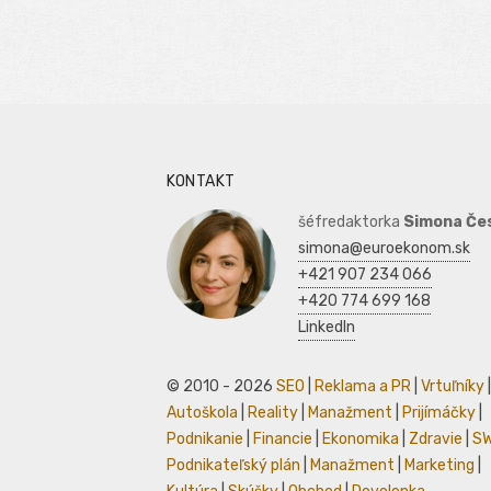
KONTAKT
šéfredaktorka
Simona Če
simona@euroekonom.sk
+421 907 234 066
+420 774 699 168
LinkedIn
© 2010 - 2026
SEO
|
Reklama a PR
|
Vrtuľníky
|
Autoškola
|
Reality
|
Manažment
|
Prijímáčky
|
Podnikanie
|
Financie
|
Ekonomika
|
Zdravie
|
S
Podnikateľský plán
|
Manažment
|
Marketing
|