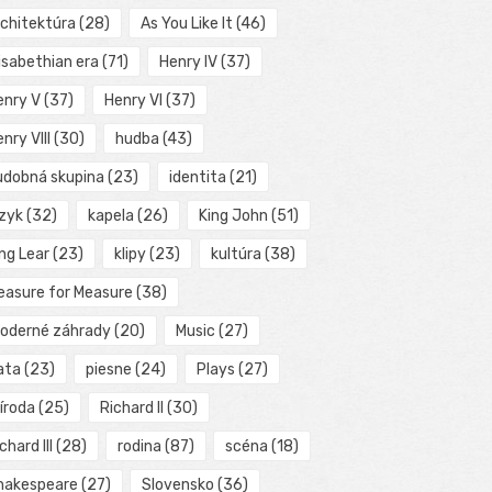
rchitektúra
(28)
As You Like It
(46)
isabethian era
(71)
Henry IV
(37)
enry V
(37)
Henry VI
(37)
nry VIII
(30)
hudba
(43)
udobná skupina
(23)
identita
(21)
azyk
(32)
kapela
(26)
King John
(51)
ng Lear
(23)
klipy
(23)
kultúra
(38)
easure for Measure
(38)
oderné záhrady
(20)
Music
(27)
ata
(23)
piesne
(24)
Plays
(27)
íroda
(25)
Richard II
(30)
chard III
(28)
rodina
(87)
scéna
(18)
hakespeare
(27)
Slovensko
(36)