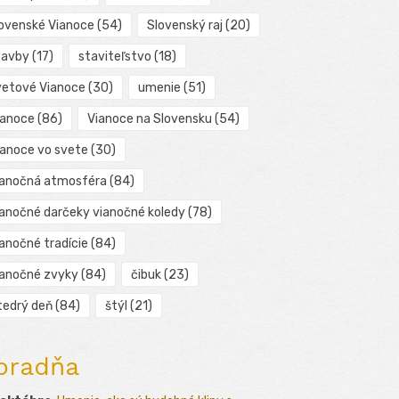
lovenské Vianoce
(54)
Slovenský raj
(20)
tavby
(17)
staviteľstvo
(18)
vetové Vianoce
(30)
umenie
(51)
ianoce
(86)
Vianoce na Slovensku
(54)
ianoce vo svete
(30)
ianočná atmosféra
(84)
ianočné darčeky vianočné koledy
(78)
ianočné tradície
(84)
ianočné zvyky
(84)
čibuk
(23)
tedrý deň
(84)
štýl
(21)
oradňa