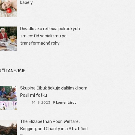
kapely
Divadlo ako reflexia politických
zmien: Od socializmu po
transformačné roky
JČÍTANEJŠIE
Skupina Čibuk šokuje ďalším klipom
Pošli mi fotku
14. 9. 2023
9 komentárov
The Elizabethan Poor: Welfare,
Begging, and Charity in a Stratified