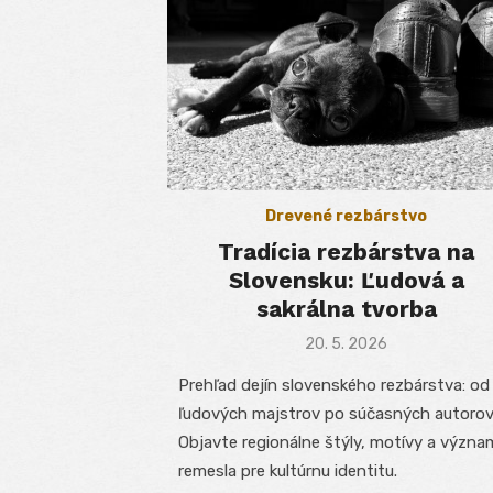
Drevené rezbárstvo
Tradícia rezbárstva na
Slovensku: Ľudová a
sakrálna tvorba
Posted
20. 5. 2026
on
Prehľad dejín slovenského rezbárstva: od
ľudových majstrov po súčasných autorov
Objavte regionálne štýly, motívy a význa
remesla pre kultúrnu identitu.