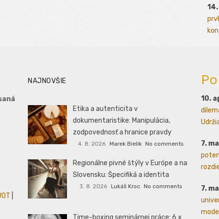
14.
prv
kont
Po
NAJNOVŠIE
10. a
saná
Etika a autenticita v
dilem
dokumentaristike: Manipulácia,
Udrži
zodpovednosť a hranice pravdy
7. m
4. 8. 2026
Marek Bielik
No comments
poten
Regionálne pivné štýly v Európe a na
rozdie
Slovensku: Špecifiká a identita
3. 8. 2026
Lukáš Kroc
No comments
7. m
WOT
|
unive
moder
Time-boxing seminárnej práce: 6 x