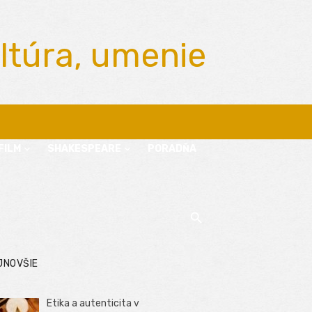
ltúra, umenie
FILM
SHAKESPEARE
PORADŇA
JNOVŠIE
Etika a autenticita v