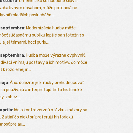
 októbra
:
Umenie, ako sú hudobné klipy s
vokatívnym obsahom, môže potenciálne
lyvniť mladších poslucháčo...
. septembra
:
Modernizácia hudby môže
ôcť súčasnému publiku lepšie sa stotožniť s
 a jej témami, hoci puris...
. septembra
:
Hudba môže výrazne ovplyvniť,
 diváci vnímajú postavy a ich motívy, čo môže
ť k rozdielnej in...
mája
:
Áno, dôležité je kriticky prehodnocovať
 sa používajú a interpretujú tieto historické
y, zabez...
 apríla
:
Ide o kontroverznú otázku a názory sa
a. Zatiaľ čo niektorí preferujú historickú
nosť pre au...