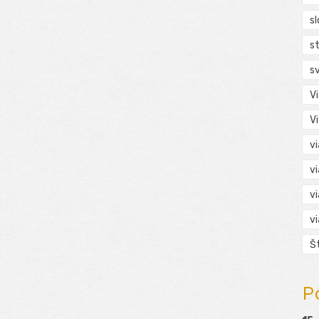
s
s
s
V
V
v
v
v
v
Š
P