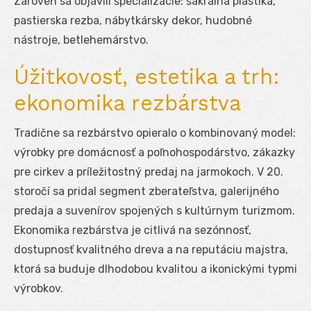
Zároveň sa objavili špecializácie: sakrálna plastika,
pastierska rezba, nábytkársky dekor, hudobné
nástroje, betlehemárstvo.
Úžitkovosť, estetika a trh:
ekonomika rezbárstva
Tradične sa rezbárstvo opieralo o kombinovaný model:
výrobky pre domácnosť a poľnohospodárstvo, zákazky
pre cirkev a príležitostný predaj na jarmokoch. V 20.
storočí sa pridal segment zberateľstva, galerijného
predaja a suvenírov spojených s kultúrnym turizmom.
Ekonomika rezbárstva je citlivá na sezónnosť,
dostupnosť kvalitného dreva a na reputáciu majstra,
ktorá sa buduje dlhodobou kvalitou a ikonickými typmi
výrobkov.