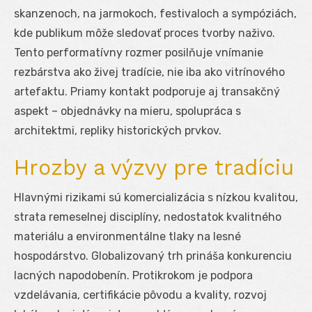
skanzenoch, na jarmokoch, festivaloch a sympóziách,
kde publikum môže sledovať proces tvorby naživo.
Tento performatívny rozmer posilňuje vnímanie
rezbárstva ako živej tradície, nie iba ako vitrínového
artefaktu. Priamy kontakt podporuje aj transakčný
aspekt – objednávky na mieru, spolupráca s
architektmi, repliky historických prvkov.
Hrozby a výzvy pre tradíciu
Hlavnými rizikami sú komercializácia s nízkou kvalitou,
strata remeselnej disciplíny, nedostatok kvalitného
materiálu a environmentálne tlaky na lesné
hospodárstvo. Globalizovaný trh prináša konkurenciu
lacných napodobenín. Protikrokom je podpora
vzdelávania, certifikácie pôvodu a kvality, rozvoj