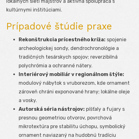
lokálnych sietí majstrov a aktívna spolupráca s
kultúrnymi inštitúciami.
Prípadové štúdie praxe
Rekonštrukcia prícestného kríža:
spojenie
archeologickej sondy, dendrochronológie a
tradičných tesárskych spojov; reverzibilná
polychrómia a ochranné nátery.
Interiérový mobiliár v regionálnom štýle:
modulový nábytok s vruborezom, kde ornament
zároveň chráni exponované hrany; lokálne oleje
a vosky.
Autorská séria nástrojov:
píšťaly a fujary s
presnou geometriou otvorov, povrchová
mikrotextúra pre stabilitu úchopu, symbolický
ornament naviazaný na hudobnú tradíciu