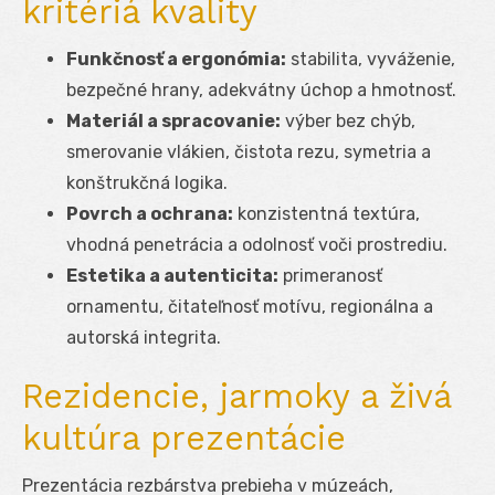
kritériá kvality
Funkčnosť a ergonómia:
stabilita, vyváženie,
bezpečné hrany, adekvátny úchop a hmotnosť.
Materiál a spracovanie:
výber bez chýb,
smerovanie vlákien, čistota rezu, symetria a
konštrukčná logika.
Povrch a ochrana:
konzistentná textúra,
vhodná penetrácia a odolnosť voči prostrediu.
Estetika a autenticita:
primeranosť
ornamentu, čitateľnosť motívu, regionálna a
autorská integrita.
Rezidencie, jarmoky a živá
kultúra prezentácie
Prezentácia rezbárstva prebieha v múzeách,