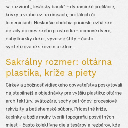
sa rozvinul „tesársky barok“ – dynamické profilácie,
krivky a vruborez na rímsach, portáloch či
lomeniciach. Neskoršie obdobia priniesli rezbárske
detaily do mestského prostredia – domové dvere,
nábytkársky dekor, vývesné štíty – často
syntetizované s kovom a sklom.
Sakrálny rozmer: oltárna
plastika, kríže a piety
Cirkev a zbožnosť vidieckeho obyvateľstva poskytovali
najstabilnejšie objednávky pre vyššiu plastiku: oltárne
architektúry, svätozáre, sochy patrónov, procesiové
rekvizity a betlehemské súbory. Prícestné kríže,
kaplnky a božie muky tvorili topografiu posvätných
miest – často kolektívne diela tesárov a rezbárov, kde