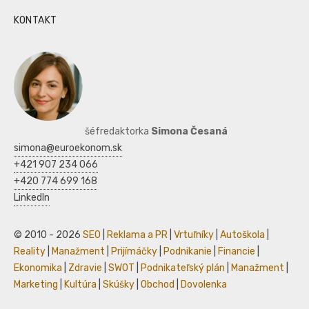
KONTAKT
šéfredaktorka
Simona Česaná
simona@euroekonom.sk
+421 907 234 066
+420 774 699 168
LinkedIn
© 2010 - 2026
SEO
|
Reklama a PR
|
Vrtuľníky
|
Autoškola
|
Reality
|
Manažment
|
Prijímáčky
|
Podnikanie
|
Financie
|
Ekonomika
|
Zdravie
|
SWOT
|
Podnikateľský plán
|
Manažment
|
Marketing
|
Kultúra
|
Skúšky
|
Obchod
|
Dovolenka