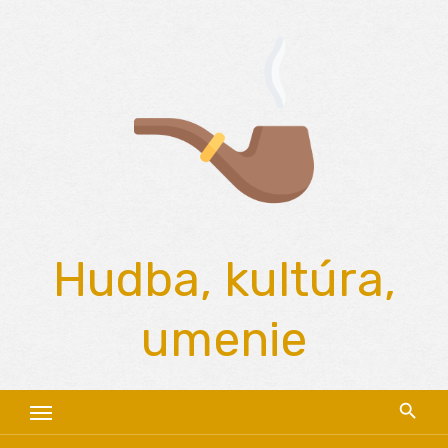
Skip
to
content
Hudba, kultúra,
umenie