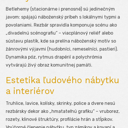
Betlehemy (stacionárne i prenosné) sú jedinečným
javom: spájajú náboženský príbeh s lokálnymi typmi a
povolaniami. Rezbár spravidla komponuje scénu ako
„divadelnú scénografiu“ – viacplánový reliéf alebo
sústavu plastík, kde sa prelína náboženský motív so
žánrovými výjavmi (hudobníci, remeselníci, pastieri).
Dynamika póz, rytmus drapérií a polychrómia
vytvárajú živý obraz komunitnej pamäti.
Estetika ľudového nábytku
a interiérov
Truhlice, lavice, kolísky, skrinky, police a dvere nesú
rezbársky dekor ako „hmatateľnú grafiku“ – vruborez,
rozety, klinové štruktúry, profilácie hrán a stĺpikov.
Vnútorné členenie nábytku, typ zámikov a kovaní a