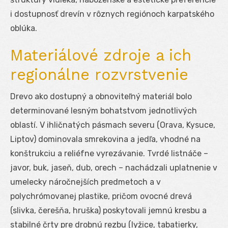
i dostupnosť drevín v rôznych regiónoch karpatského
oblúka.
Materiálové zdroje a ich
regionálne rozvrstvenie
Drevo ako dostupný a obnoviteľný materiál bolo
determinované lesným bohatstvom jednotlivých
oblastí. V ihličnatých pásmach severu (Orava, Kysuce,
Liptov) dominovala smrekovina a jedľa, vhodné na
konštrukciu a reliéfne vyrezávanie. Tvrdé listnáče –
javor, buk, jaseň, dub, orech – nachádzali uplatnenie v
umelecky náročnejších predmetoch a v
polychrómovanej plastike, pričom ovocné drevá
(slivka, čerešňa, hruška) poskytovali jemnú kresbu a
stabilné črty pre drobnú rezbu (lyžice, tabatierky,