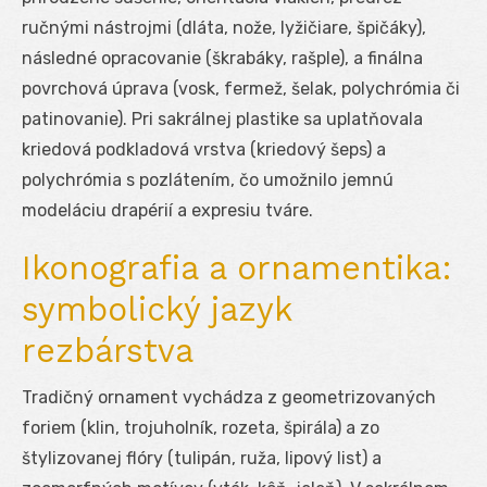
ručnými nástrojmi (dláta, nože, lyžičiare, špičáky),
následné opracovanie (škrabáky, rašple), a finálna
povrchová úprava (vosk, fermež, šelak, polychrómia či
patinovanie). Pri sakrálnej plastike sa uplatňovala
kriedová podkladová vrstva (kriedový šeps) a
polychrómia s pozlátením, čo umožnilo jemnú
modeláciu drapérií a expresiu tváre.
Ikonografia a ornamentika:
symbolický jazyk
rezbárstva
Tradičný ornament vychádza z geometrizovaných
foriem (klin, trojuholník, rozeta, špirála) a zo
štylizovanej flóry (tulipán, ruža, lipový list) a