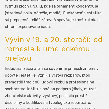
rytmus plôch určujú, kde sa ornament koncentruje
(stredové polia, nárožia, madlá). Funkčnosť a estetika
sú prepojené: reliéf zároveň spevňuje konštrukciu a
chráni exponované časti.
Vývin v 19. a 20. storočí: od
remesla k umeleckému
prejavu
Industrializácia a trh so suvenírmi priniesli zmeny v
dopyte i estetike. Vznikla vrstva rezbárov, ktorí
premostili tradičnú ľudovú rezbu a profesionálne
sochárstvo. Inštitucionálna podpora (školy, múzeá,
zberateľské aktivity, výstavy) posilnila prestíž
disciplíny a kodifikovala typologické repertoáre.