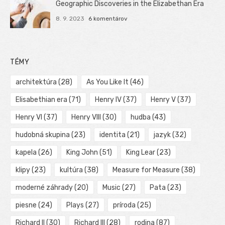
Geographic Discoveries in the Elizabethan Era
8. 9. 2023
6 komentárov
TÉMY
architektúra
(28)
As You Like It
(46)
Elisabethian era
(71)
Henry IV
(37)
Henry V
(37)
Henry VI
(37)
Henry VIII
(30)
hudba
(43)
hudobná skupina
(23)
identita
(21)
jazyk
(32)
kapela
(26)
King John
(51)
King Lear
(23)
klipy
(23)
kultúra
(38)
Measure for Measure
(38)
moderné záhrady
(20)
Music
(27)
Pata
(23)
piesne
(24)
Plays
(27)
príroda
(25)
Richard II
(30)
Richard III
(28)
rodina
(87)