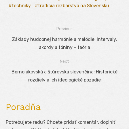
techniky
tradícia rezbárstva na Slovensku
Previous
Navigácia
Previous
Základy hudobnej harmónie a melódie: Intervaly,
v
post:
akordy a tóniny – teória
článku
Next
Next
Bernolákovská a štúrovská slovenčina: Historické
post:
rozdiely a ich ideologické pozadie
Poradňa
Potrebujete radu? Chcete pridať komentár, doplniť