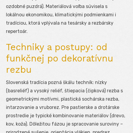
ozdobné puzdrá). Materiálová voľba súvisela s
lokálnou ekonomikou, klimatickými podmienkami i
tradíciou, ktorá vplývala na tesársky a rezbársky
repertoár.
Techniky a postupy: od
funkčnej po dekoratívnu
rezbu
Slovenská tradícia pozná škálu techník: nízky
(basreliéf) a vysoký reliéf, štiepacia (čipková) rezba s
geometrickými motívmi, plastická sochárska rezba,
intarzovanie a vruborez. Pre pastierske a drotárske
prostredie je typické kombinovanie materiálov (drevo,
kov, koža). Dôležitou fázou je spracovanie suroviny –
prirodzené sušenie, orientácia vlákien, predrez