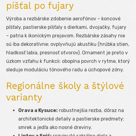
píšťal po fujary
Výroba a rezbárske zdobenie aerofónov – koncové
píšťaly, pastierske píšťaly s dierkami, dvojačky, fujary
– patria k ikonickým prejavom. Rezbárske zásahy nie
sú iba dekoratívne; ovplyvňujú akustiku (hrúbka stien,
hladkosť labia, presnosť otvorov). Ornament je preto v
úzkom vzťahu k funkcii: obopína povrch v rytme, ktorý
sleduje moduláciu tónového radu a úchopové zóny.
Regionálne školy a štýlové
varianty
Orava a Kysuce:
robustnejšia rezba, dôraz na
architektonické detaily a pastierske predmety;
smrek a jedľa ako nosné dreviny.
Liptov a Spiš:
rozvinuté sakrálne diela a