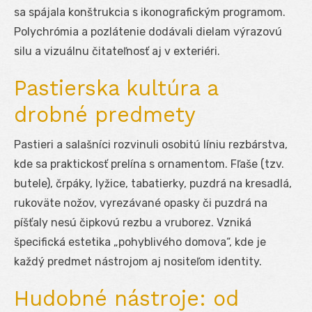
sa spájala konštrukcia s ikonografickým programom.
Polychrómia a pozlátenie dodávali dielam výrazovú
silu a vizuálnu čitateľnosť aj v exteriéri.
Pastierska kultúra a
drobné predmety
Pastieri a salašníci rozvinuli osobitú líniu rezbárstva,
kde sa praktickosť prelína s ornamentom. Fľaše (tzv.
butele), črpáky, lyžice, tabatierky, puzdrá na kresadlá,
rukoväte nožov, vyrezávané opasky či puzdrá na
píšťaly nesú čipkovú rezbu a vruborez. Vzniká
špecifická estetika „pohyblivého domova“, kde je
každý predmet nástrojom aj nositeľom identity.
Hudobné nástroje: od