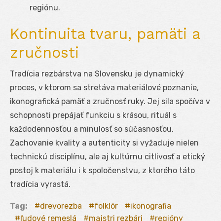
regiónu.
Kontinuita tvaru, pamäti a
zručnosti
Tradícia rezbárstva na Slovensku je dynamický
proces, v ktorom sa stretáva materiálové poznanie,
ikonografická pamäť a zručnosť ruky. Jej sila spočíva v
schopnosti prepájať funkciu s krásou, rituál s
každodennosťou a minulosť so súčasnosťou.
Zachovanie kvality a autenticity si vyžaduje nielen
technickú disciplínu, ale aj kultúrnu citlivosť a etický
postoj k materiálu i k spoločenstvu, z ktorého táto
tradícia vyrastá.
Tag:
drevorezba
folklór
ikonografia
ľudové remeslá
majstri rezbári
regióny