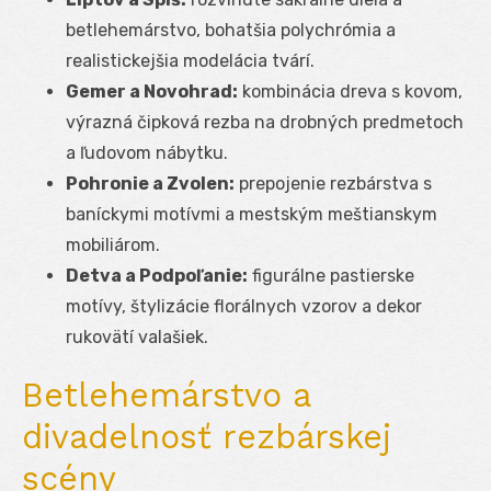
betlehemárstvo, bohatšia polychrómia a
realistickejšia modelácia tvárí.
Gemer a Novohrad:
kombinácia dreva s kovom,
výrazná čipková rezba na drobných predmetoch
a ľudovom nábytku.
Pohronie a Zvolen:
prepojenie rezbárstva s
baníckymi motívmi a mestským meštianskym
mobiliárom.
Detva a Podpoľanie:
figurálne pastierske
motívy, štylizácie florálnych vzorov a dekor
rukovätí valašiek.
Betlehemárstvo a
divadelnosť rezbárskej
scény