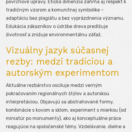
povrchové úpravy. Etická dimenzia zahŕňa aj rešpekt k
tradičným vzorom a komunitnej symbolike –
adaptáciu bez plagiátu a bez vyprázdnenia významu.
Edukácia zákazníkov o údržbe dreva predlžuje
životnosť a znižuje environmentálnu záťaž.
Vizuálny jazyk súčasnej
rezby: medzi tradíciou a
autorským experimentom
Aktuálne rezbárstvo osciluje medzi verným
pokračovaním regionálnych štýlov a autorskou
interpretáciou. Objavujú sa abstrahované formy,
kombinácie s kovom a sklom, experiment s mierkou (od
miniatúr po monumenty), ako aj konceptuálne práce
reagujúce na spoločenské témy. Vzdelávanie, dielne a