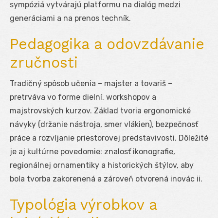
sympóziá vytvárajú platformu na dialóg medzi
generáciami a na prenos techník.
Pedagogika a odovzdávanie
zručnosti
Tradičný spôsob učenia – majster a tovariš –
pretrváva vo forme dielní, workshopov a
majstrovských kurzov. Základ tvoria ergonomické
návyky (držanie nástroja, smer vlákien), bezpečnosť
práce a rozvíjanie priestorovej predstavivosti. Dôležité
je aj kultúrne povedomie: znalosť ikonografie,
regionálnej ornamentiky a historických štýlov, aby
bola tvorba zakorenená a zároveň otvorená inovác ii.
Typológia výrobkov a