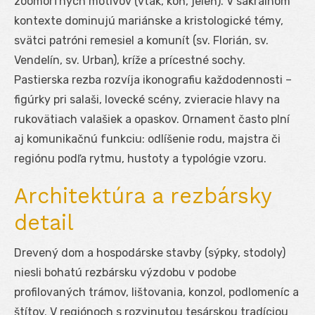
zoomorfných motívov (vták, kôň, jeleň). V sakrálnom
kontexte dominujú mariánske a kristologické témy,
svätci patróni remesiel a komunít (sv. Florián, sv.
Vendelín, sv. Urban), kríže a prícestné sochy.
Pastierska rezba rozvíja ikonografiu každodennosti –
figúrky pri salaši, lovecké scény, zvieracie hlavy na
rukovätiach valašiek a opaskov. Ornament často plní
aj komunikačnú funkciu: odlíšenie rodu, majstra či
regiónu podľa rytmu, hustoty a typológie vzoru.
Architektúra a rezbársky
detail
Drevený dom a hospodárske stavby (sýpky, stodoly)
niesli bohatú rezbársku výzdobu v podobe
profilovaných trámov, lištovania, konzol, podlomeníc a
štítov. V regiónoch s rozvinutou tesárskou tradíciou