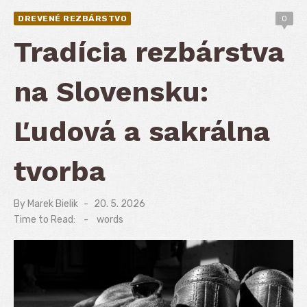
DREVENÉ REZBÁRSTVO
0
Tradícia rezbárstva
na Slovensku:
Ľudová a sakrálna
tvorba
By
Marek Bielik
Posted
20. 5. 2026
on
Time to Read:
-
words