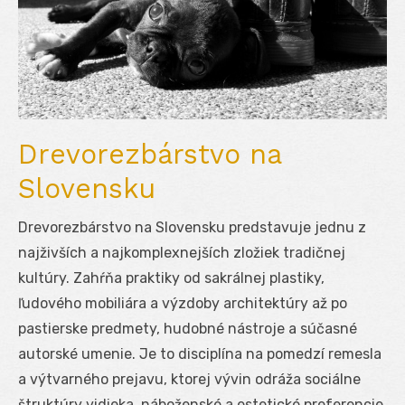
Drevorezbárstvo na
Slovensku
Drevorezbárstvo na Slovensku predstavuje jednu z
najživších a najkomplexnejších zložiek tradičnej
kultúry. Zahŕňa praktiky od sakrálnej plastiky,
ľudového mobiliára a výzdoby architektúry až po
pastierske predmety, hudobné nástroje a súčasné
autorské umenie. Je to disciplína na pomedzí remesla
a výtvarného prejavu, ktorej vývin odráža sociálne
štruktúry vidieka, náboženské a estetické preferencie