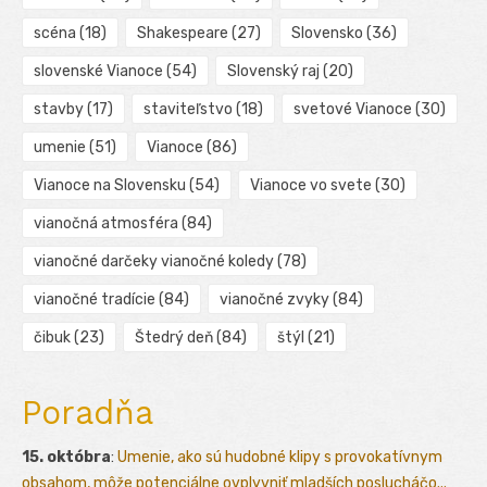
scéna
(18)
Shakespeare
(27)
Slovensko
(36)
slovenské Vianoce
(54)
Slovenský raj
(20)
stavby
(17)
staviteľstvo
(18)
svetové Vianoce
(30)
umenie
(51)
Vianoce
(86)
Vianoce na Slovensku
(54)
Vianoce vo svete
(30)
vianočná atmosféra
(84)
vianočné darčeky vianočné koledy
(78)
vianočné tradície
(84)
vianočné zvyky
(84)
čibuk
(23)
Štedrý deň
(84)
štýl
(21)
Poradňa
15. októbra
:
Umenie, ako sú hudobné klipy s provokatívnym
obsahom, môže potenciálne ovplyvniť mladších poslucháčo...