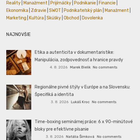
Reality
|
Manažment
|
Prijímáčky
|
Podnikanie
|
Financie
|
Ekonomika
|
Zdravie
|
SWOT
|
Podnikateľský plán
|
Manažment
|
Marketing
|
Kultúra
|
Skúšky
|
Obchod
|
Dovolenka
NAJNOVŠIE
Etika a autenticita v dokumentaristike:
Manipulácia, zodpovednosť a hranice pravdy
4. 8. 2026
Marek Bielik
No comments
Regionálne pivné štýly v Európe a na Slovensku:
Špecifiká a identita
3. 8. 2026
Lukáš Kroc
No comments
Time-boxing seminárnej práce: 6 x 90-minútové
bloky pre efektívne písanie
3. 8. 2026
Natália Šimková
No comments