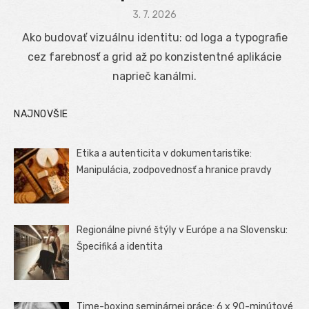
Posted
3. 7. 2026
on
Ako budovať vizuálnu identitu: od loga a typografie
cez farebnosť a grid až po konzistentné aplikácie
naprieč kanálmi.
NAJNOVŠIE
Etika a autenticita v dokumentaristike:
Manipulácia, zodpovednosť a hranice pravdy
Regionálne pivné štýly v Európe a na Slovensku:
Špecifiká a identita
Time-boxing seminárnej práce: 6 x 90-minútové