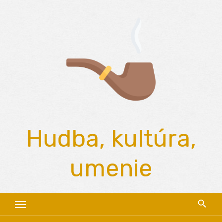
Skip
to
content
Hudba, kultúra,
umenie