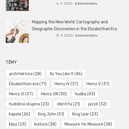
6. 9. 2023
6 komentárov
Mapping the New World: Cartography and
Geographic Discoveries in the Elizabethan Era
8. 9. 2023
6 komentárov
TÉMY
architektúra
(28)
As You Like It
(46)
Elisabethian era
(71)
Henry IV
(37)
Henry V
(37)
Henry VI
(37)
Henry VIII
(30)
hudba
(43)
hudobná skupina
(23)
identita
(21)
jazyk
(32)
kapela
(26)
King John
(51)
King Lear
(23)
klipy
(23)
kultúra
(38)
Measure for Measure
(38)