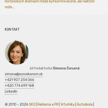
historických dramách môže byť kontroverzné, ale niektorí
režis...
KONTAKT
šéfredaktorka
Simona Česaná
simona@euroekonom.sk
+421 907 234 066
+420 774 699 168
LinkedIn
© 2010 - 2026
SEO
|
Reklama a PR
|
Vrtuľníky
|
Autoškola
|