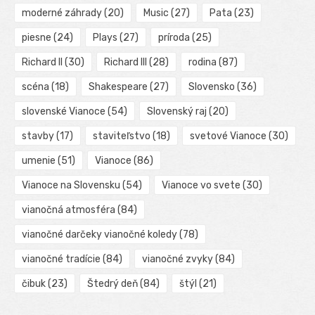
moderné záhrady
(20)
Music
(27)
Pata
(23)
piesne
(24)
Plays
(27)
príroda
(25)
Richard II
(30)
Richard III
(28)
rodina
(87)
scéna
(18)
Shakespeare
(27)
Slovensko
(36)
slovenské Vianoce
(54)
Slovenský raj
(20)
stavby
(17)
staviteľstvo
(18)
svetové Vianoce
(30)
umenie
(51)
Vianoce
(86)
Vianoce na Slovensku
(54)
Vianoce vo svete
(30)
vianočná atmosféra
(84)
vianočné darčeky vianočné koledy
(78)
vianočné tradície
(84)
vianočné zvyky
(84)
čibuk
(23)
Štedrý deň
(84)
štýl
(21)