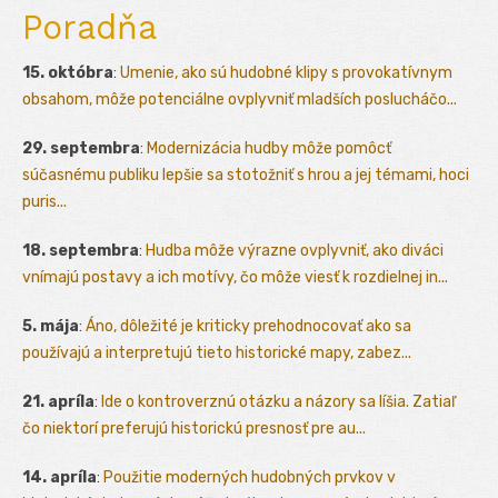
Poradňa
15. októbra
:
Umenie, ako sú hudobné klipy s provokatívnym
obsahom, môže potenciálne ovplyvniť mladších poslucháčo...
29. septembra
:
Modernizácia hudby môže pomôcť
súčasnému publiku lepšie sa stotožniť s hrou a jej témami, hoci
puris...
18. septembra
:
Hudba môže výrazne ovplyvniť, ako diváci
vnímajú postavy a ich motívy, čo môže viesť k rozdielnej in...
5. mája
:
Áno, dôležité je kriticky prehodnocovať ako sa
používajú a interpretujú tieto historické mapy, zabez...
21. apríla
:
Ide o kontroverznú otázku a názory sa líšia. Zatiaľ
čo niektorí preferujú historickú presnosť pre au...
14. apríla
:
Použitie moderných hudobných prvkov v