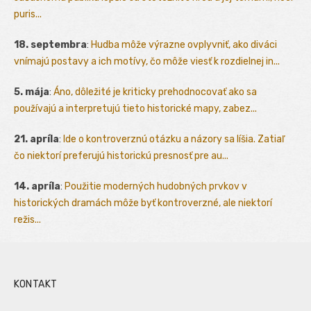
puris...
18. septembra
:
Hudba môže výrazne ovplyvniť, ako diváci
vnímajú postavy a ich motívy, čo môže viesť k rozdielnej in...
5. mája
:
Áno, dôležité je kriticky prehodnocovať ako sa
používajú a interpretujú tieto historické mapy, zabez...
21. apríla
:
Ide o kontroverznú otázku a názory sa líšia. Zatiaľ
čo niektorí preferujú historickú presnosť pre au...
14. apríla
:
Použitie moderných hudobných prvkov v
historických dramách môže byť kontroverzné, ale niektorí
režis...
KONTAKT