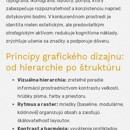
typografia, ikonografia, layouty, pohyb), ktorý
zabezpečuje rozpoznateľnosť a konzistenciu naprieč
dotykovými bodmi. V konkurenčnom prostredí je
identita nielen estetickým, ale predovšetkým
strategickým
aktívom: redukuje kognitívne náklady,
zrýchľuje učenie sa značky a podporuje dôveru.
Princípy grafického dizajnu:
od hierarchie po štruktúru
Vizuálna hierarchia:
zreteľné poradie
informácií prostredníctvom kontrastu veľkosti,
hrúbky písma, farby a priestoru.
Rytmus a raster:
mriežky (baseline, modulárne,
kolónové) organizujú obsah a zaisťujú
škálovateľnosť layoutov.
Kontrast a harmónia:
vyváženie protikladov