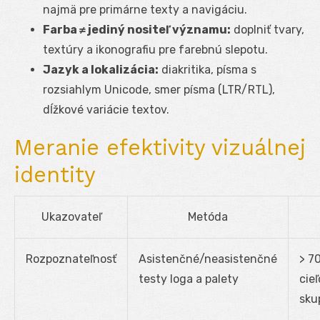
najmä pre primárne texty a navigáciu.
Farba ≠ jediný nositeľ významu:
doplniť tvary,
textúry a ikonografiu pre farebnú slepotu.
Jazyk a lokalizácia:
diakritika, písma s
rozsiahlym Unicode, smer písma (LTR/RTL),
dĺžkové variácie textov.
Meranie efektivity vizuálnej
identity
Ukazovateľ
Metóda
Rozpoznateľnosť
Asistenčné/neasistenčné
> 7
testy loga a palety
cieľ
sku