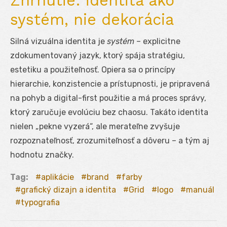
Zhrnutie: identita ako
systém, nie dekorácia
Silná vizuálna identita je
systém
– explicitne
zdokumentovaný jazyk, ktorý spája stratégiu,
estetiku a použiteľnosť. Opiera sa o princípy
hierarchie, konzistencie a prístupnosti, je pripravená
na pohyb a digital-first použitie a má proces správy,
ktorý zaručuje evolúciu bez chaosu. Takáto identita
nielen „pekne vyzerá“, ale merateľne zvyšuje
rozpoznateľnosť, zrozumiteľnosť a dôveru – a tým aj
hodnotu značky.
Tag:
aplikácie
brand
farby
grafický dizajn a identita
Grid
logo
manuál
typografia