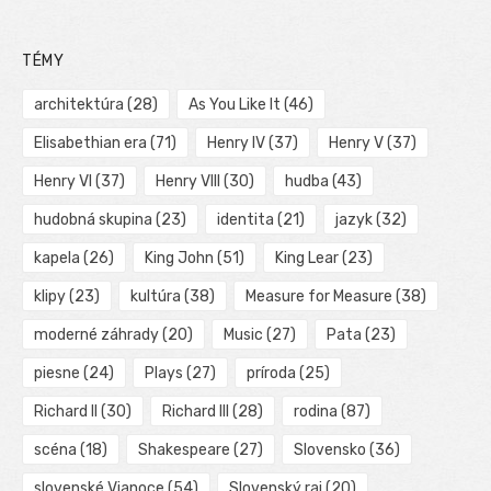
TÉMY
architektúra
(28)
As You Like It
(46)
Elisabethian era
(71)
Henry IV
(37)
Henry V
(37)
Henry VI
(37)
Henry VIII
(30)
hudba
(43)
hudobná skupina
(23)
identita
(21)
jazyk
(32)
kapela
(26)
King John
(51)
King Lear
(23)
klipy
(23)
kultúra
(38)
Measure for Measure
(38)
moderné záhrady
(20)
Music
(27)
Pata
(23)
piesne
(24)
Plays
(27)
príroda
(25)
Richard II
(30)
Richard III
(28)
rodina
(87)
scéna
(18)
Shakespeare
(27)
Slovensko
(36)
slovenské Vianoce
(54)
Slovenský raj
(20)