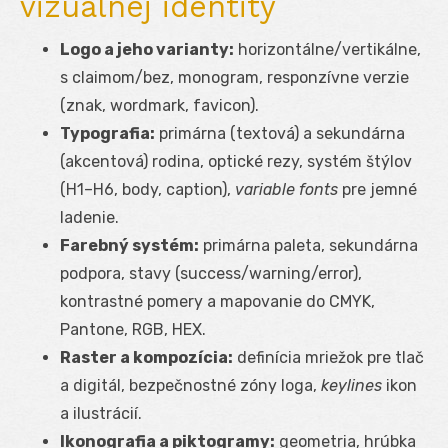
vizuálnej identity
Logo a jeho varianty:
horizontálne/vertikálne,
s claimom/bez, monogram, responzívne verzie
(znak, wordmark, favicon).
Typografia:
primárna (textová) a sekundárna
(akcentová) rodina, optické rezy, systém štýlov
(H1–H6, body, caption),
variable fonts
pre jemné
ladenie.
Farebný systém:
primárna paleta, sekundárna
podpora, stavy (success/warning/error),
kontrastné pomery a mapovanie do CMYK,
Pantone, RGB, HEX.
Raster a kompozícia:
definícia mriežok pre tlač
a digitál, bezpečnostné zóny loga,
keylines
ikon
a ilustrácií.
Ikonografia a piktogramy:
geometria, hrúbka