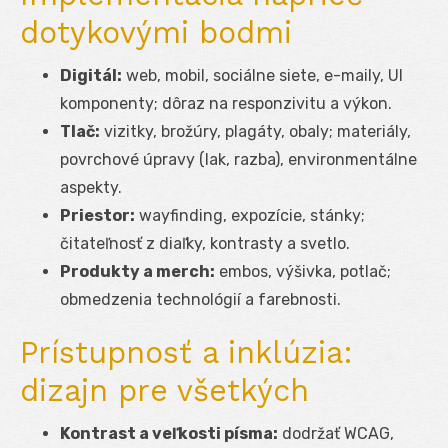
dotykovými bodmi
Digitál:
web, mobil, sociálne siete, e-maily, UI
komponenty; dôraz na responzivitu a výkon.
Tlač:
vizitky, brožúry, plagáty, obaly; materiály,
povrchové úpravy (lak, razba), environmentálne
aspekty.
Priestor:
wayfinding, expozície, stánky;
čitateľnosť z diaľky, kontrasty a svetlo.
Produkty a merch:
embos, výšivka, potlač;
obmedzenia technológií a farebnosti.
Prístupnosť a inklúzia:
dizajn pre všetkých
Kontrast a veľkosti písma:
dodržať WCAG,