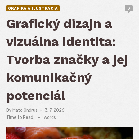
GRAFIKA A ILUSTRÁCIA
0
Grafický dizajn a
vizuálna identita:
Tvorba značky a jej
komunikačný
potenciál
By
Mato Ondrus
Posted
3. 7. 2026
on
Time to Read:
-
words