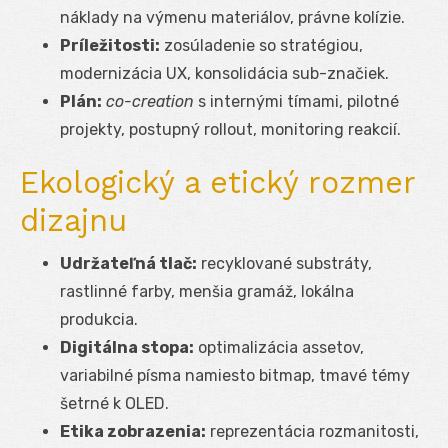
náklady na výmenu materiálov, právne kolízie.
Príležitosti:
zosúladenie so stratégiou,
modernizácia UX, konsolidácia sub-značiek.
Plán:
co-creation
s internými tímami, pilotné
projekty, postupný rollout, monitoring reakcií.
Ekologický a etický rozmer
dizajnu
Udržateľná tlač:
recyklované substráty,
rastlinné farby, menšia gramáž, lokálna
produkcia.
Digitálna stopa:
optimalizácia assetov,
variabilné písma namiesto bitmap, tmavé témy
šetrné k OLED.
Etika zobrazenia:
reprezentácia rozmanitosti,