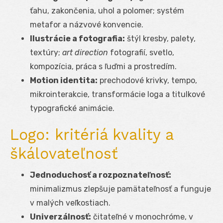
ťahu, zakončenia, uhol a polomer; systém
metafor a názvové konvencie.
Ilustrácie a fotografia:
štýl kresby, palety,
textúry;
art direction
fotografií, svetlo,
kompozícia, práca s ľuďmi a prostredím.
Motion identita:
prechodové krivky, tempo,
mikrointerakcie, transformácie loga a titulkové
typografické animácie.
Logo: kritériá kvality a
škálovateľnosť
Jednoduchosť a rozpoznateľnosť:
minimalizmus zlepšuje pamätateľnosť a funguje
v malých veľkostiach.
Univerzálnosť:
čitateľné v monochróme, v