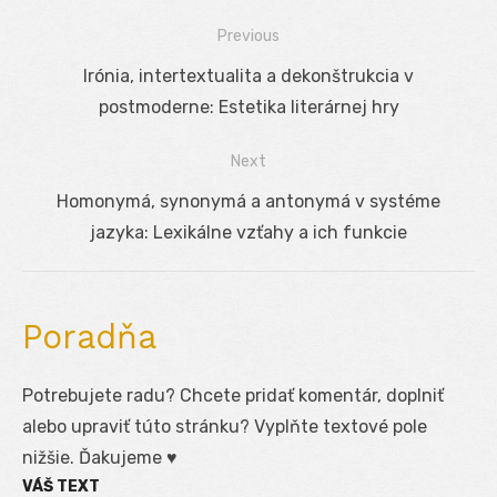
Previous
Navigácia
Previous
Irónia, intertextualita a dekonštrukcia v
v
post:
postmoderne: Estetika literárnej hry
článku
Next
Next
Homonymá, synonymá a antonymá v systéme
post:
jazyka: Lexikálne vzťahy a ich funkcie
Poradňa
Potrebujete radu? Chcete pridať komentár, doplniť
alebo upraviť túto stránku? Vyplňte textové pole
nižšie. Ďakujeme ♥
VÁŠ TEXT