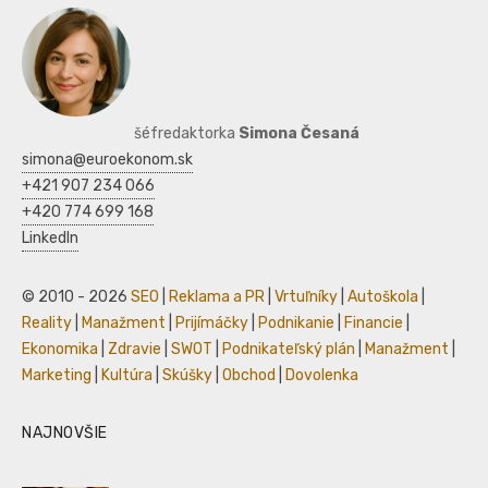
šéfredaktorka
Simona Česaná
simona@euroekonom.sk
+421 907 234 066
+420 774 699 168
LinkedIn
© 2010 - 2026
SEO
|
Reklama a PR
|
Vrtuľníky
|
Autoškola
|
Reality
|
Manažment
|
Prijímáčky
|
Podnikanie
|
Financie
|
Ekonomika
|
Zdravie
|
SWOT
|
Podnikateľský plán
|
Manažment
|
Marketing
|
Kultúra
|
Skúšky
|
Obchod
|
Dovolenka
NAJNOVŠIE