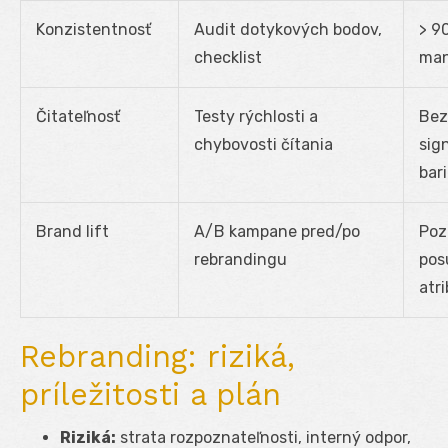
Konzistentnosť
Audit dotykových bodov,
> 9
checklist
ma
Čitateľnosť
Testy rýchlosti a
Bez
chybovosti čítania
sig
bari
Brand lift
A/B kampane pred/po
Poz
rebrandingu
pos
atr
Rebranding: riziká,
príležitosti a plán
Riziká:
strata rozpoznateľnosti, interný odpor,