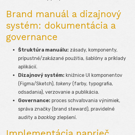
Brand manuál a dizajnový
systém: dokumentácia a
governance
Štruktúra manuálu:
zásady, komponenty,
prípustné/zakázané použitia, šablóny a príklady
aplikácií.
Dizajnový systém:
knižnice UI komponentov
(Figma/Sketch),
tokeny
(farby, typografia,
odsadania), verzovanie a publikácia.
Governance:
proces schvaľovania výnimiek,
správa značky (brand steward), pravidelné
audity a
backlog
zlepšení.
Implementácia naprieč