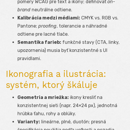
pomery WCAG pre text a ikony; definovať
on-
brand
neutrálne odtiene.
Kalibrácia medzi médiami:
CMYK vs. RGB vs.
Pantone;
proofing
, tolerancie a náhradné
odtiene pre lacné tlače.
Semantika farieb:
funkčné stavy (CTA, linky,
upozornenia) musia byť konzistentné s UI
pravidlami.
Ikonografia a ilustrácia:
systém, ktorý škáluje
Geometria a mriežka:
ikony kresliť na
konzistentnej sieti (napr. 24×24 px), jednotná
hrúbka ťahu, rohy a oblúky.
Varianty:
lineárne, plné, duotón; presná
špecifikácia použitia podľa veľkosti a pozadia.