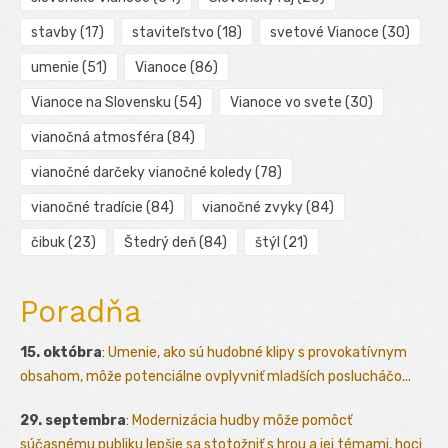
stavby
(17)
staviteľstvo
(18)
svetové Vianoce
(30)
umenie
(51)
Vianoce
(86)
Vianoce na Slovensku
(54)
Vianoce vo svete
(30)
vianočná atmosféra
(84)
vianočné darčeky vianočné koledy
(78)
vianočné tradície
(84)
vianočné zvyky
(84)
čibuk
(23)
Štedrý deň
(84)
štýl
(21)
Poradňa
15. októbra
:
Umenie, ako sú hudobné klipy s provokatívnym
obsahom, môže potenciálne ovplyvniť mladších poslucháčo...
29. septembra
:
Modernizácia hudby môže pomôcť
súčasnému publiku lepšie sa stotožniť s hrou a jej témami, hoci