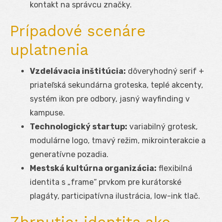
kontakt na správcu značky.
Prípadové scenáre
uplatnenia
Vzdelávacia inštitúcia:
dôveryhodný serif +
priateľská sekundárna groteska, teplé akcenty,
systém ikon pre odbory, jasný wayfinding v
kampuse.
Technologický startup:
variabilný grotesk,
modulárne logo, tmavý režim, mikrointerakcie a
generatívne pozadia.
Mestská kultúrna organizácia:
flexibilná
identita s „frame“ prvkom pre kurátorské
plagáty, participatívna ilustrácia, low-ink tlač.