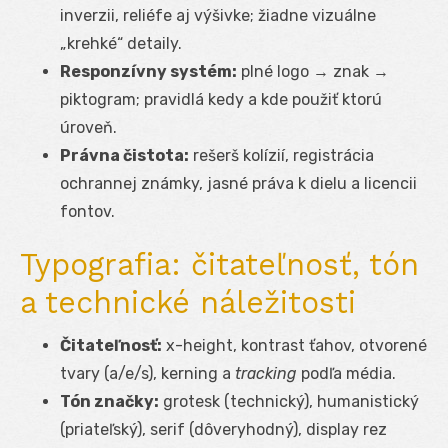
inverzii, reliéfe aj výšivke; žiadne vizuálne
„krehké“ detaily.
Responzívny systém:
plné logo → znak →
piktogram; pravidlá kedy a kde použiť ktorú
úroveň.
Právna čistota:
rešerš kolízií, registrácia
ochrannej známky, jasné práva k dielu a licencii
fontov.
Typografia: čitateľnosť, tón
a technické náležitosti
Čitateľnosť:
x-height, kontrast ťahov, otvorené
tvary (a/e/s), kerning a
tracking
podľa média.
Tón značky:
grotesk (technický), humanistický
(priateľský), serif (dôveryhodný), display rez