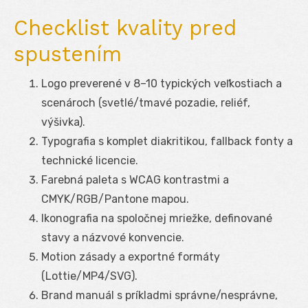
Checklist kvality pred
spustením
Logo preverené v 8–10 typických veľkostiach a
scenároch (svetlé/tmavé pozadie, reliéf,
výšivka).
Typografia s komplet diakritikou, fallback fonty a
technické licencie.
Farebná paleta s WCAG kontrastmi a
CMYK/RGB/Pantone mapou.
Ikonografia na spoločnej mriežke, definované
stavy a názvové konvencie.
Motion zásady a exportné formáty
(Lottie/MP4/SVG).
Brand manuál s príkladmi správne/nesprávne,