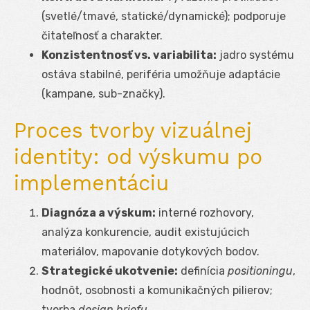
(svetlé/tmavé, statické/dynamické); podporuje
čitateľnosť a charakter.
Konzistentnosť vs. variabilita:
jadro systému
ostáva stabilné, periféria umožňuje adaptácie
(kampane, sub-značky).
Proces tvorby vizuálnej
identity: od výskumu po
implementáciu
Diagnóza a výskum:
interné rozhovory,
analýza konkurencie, audit existujúcich
materiálov, mapovanie dotykových bodov.
Strategické ukotvenie:
definícia
positioningu
,
hodnôt, osobnosti a komunikačných pilierov;
tvorba
design briefu
.