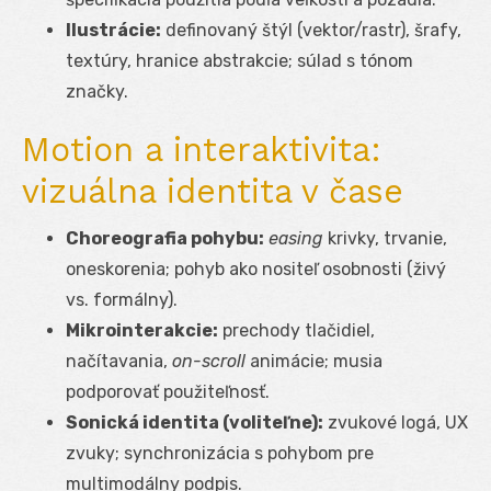
Ilustrácie:
definovaný štýl (vektor/rastr), šrafy,
textúry, hranice abstrakcie; súlad s tónom
značky.
Motion a interaktivita:
vizuálna identita v čase
Choreografia pohybu:
easing
krivky, trvanie,
oneskorenia; pohyb ako nositeľ osobnosti (živý
vs. formálny).
Mikrointerakcie:
prechody tlačidiel,
načítavania,
on-scroll
animácie; musia
podporovať použiteľnosť.
Sonická identita (voliteľne):
zvukové logá, UX
zvuky; synchronizácia s pohybom pre
multimodálny podpis.