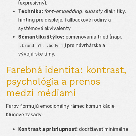
(expresívny).
Technika:
font-embedding
,
subsety
diakritiky,
hinting pre displeje, fallbackové rodiny a
systémové ekvivalenty.
Sémantika štýlov:
pomenovania tried (napr.
,
) pre návrhárske a
.brand-h1
.body-m
vývojárske tímy.
Farebná identita: kontrast,
psychológia a prenos
medzi médiami
Farby formujú emocionálny rámec komunikácie.
Kľúčové zásady:
Kontrast a prístupnosť:
dodržiavať minimálne