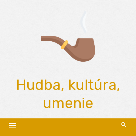
Skip
to
content
Hudba, kultúra,
umenie