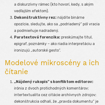
a diskurzívny rámec (kto hovorí, kedy, s akým
vedľajším efektom).
Dekonštruktívny rez:
nájdite binárne
opozície, sledujte, ako sa „podriadený“ pól vracia
a podmieňuje nadradený.
Paratextová forenzika:
preskúmajte titul,
epigraf, poznámky – ako riadia interpretáciu a
ironizujú „autorské gesto“.
Modelové mikroscény a ich
čítanie
„Nájdený rukopis“ s konfliktom editorov:
irónia z dvoch protichodných komentárov;
intertextualita cez citácie archívnych zdrojov;
dekonštrukcia odhalí, že „pravda dokumentu“ je