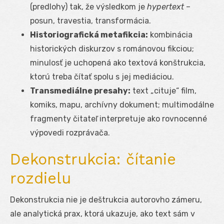
(predlohy) tak, že výsledkom je
hypertext
–
posun, travestia, transformácia.
Historiografická metafikcia:
kombinácia
historických diskurzov s románovou fikciou;
minulosť je uchopená ako textová konštrukcia,
ktorú treba čítať spolu s jej mediáciou.
Transmediálne presahy:
text „cituje“ film,
komiks, mapu, archívny dokument; multimodálne
fragmenty čitateľ interpretuje ako rovnocenné
výpovedi rozprávača.
Dekonstrukcia: čítanie
rozdielu
Dekonstrukcia nie je deštrukcia autorovho zámeru,
ale analytická prax, ktorá ukazuje, ako text sám v