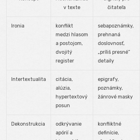
v texte
čitateľa
Ironia
konflikt
sebapoznámky,
medzi hlasom
prehnaná
a postojom,
doslovnosť,
dvojitý
„príliš presné“
register
detaily
Intertextualita
citácia,
epigrafy,
alúzia,
poznámky,
hypertextový
žánrové masky
posun
Dekonstrukcia
odkrývanie
konfliktné
apórií a
definície,