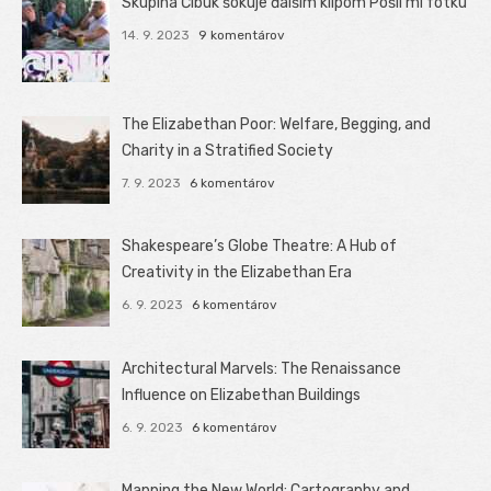
Skupina Čibuk šokuje ďalším klipom Pošli mi fotku
14. 9. 2023
9 komentárov
The Elizabethan Poor: Welfare, Begging, and
Charity in a Stratified Society
7. 9. 2023
6 komentárov
Shakespeare’s Globe Theatre: A Hub of
Creativity in the Elizabethan Era
6. 9. 2023
6 komentárov
Architectural Marvels: The Renaissance
Influence on Elizabethan Buildings
6. 9. 2023
6 komentárov
Mapping the New World: Cartography and