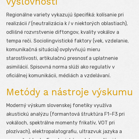
výslovnosti
Regionálne variety vykazujú špecifiká: kolísanie pri
realizácii
ľ
(neutralizácia k
l
v niektorých oblastiach),
odlišné rozvrstvenie diftongov, kvality vokálov a
tempa reči. Sociolingvistické faktory (vek, vzdelanie,
komunikačná situácia) ovplyvňujú mieru
starostlivosti, artikulačnú presnosť a uplatnenie
asimilácií. Spisovná norma slúži ako regulatív v
oficiálnej komunikácii, médiách a vzdelávaní.
Metódy a nástroje výskumu
Moderný výskum slovenskej fonetiky využíva
akustickú analýzu (formantová štruktúra F1–F3 pri
vokáloch, spektrálne momenty frikatív, VOT pri
plozívach), elektropalatografiu, ultrazvuk jazyka a