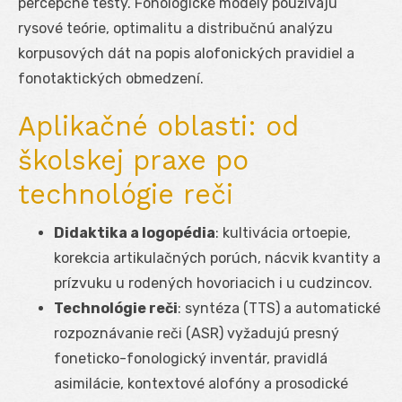
percepčné testy. Fonologické modely používajú
rysové teórie, optimalitu a distribučnú analýzu
korpusových dát na popis alofonických pravidiel a
fonotaktických obmedzení.
Aplikačné oblasti: od
školskej praxe po
technológie reči
Didaktika a logopédia
: kultivácia ortoepie,
korekcia artikulačných porúch, nácvik kvantity a
prízvuku u rodených hovoriacich i u cudzincov.
Technológie reči
: syntéza (TTS) a automatické
rozpoznávanie reči (ASR) vyžadujú presný
foneticko-fonologický inventár, pravidlá
asimilácie, kontextové alofóny a prosodické