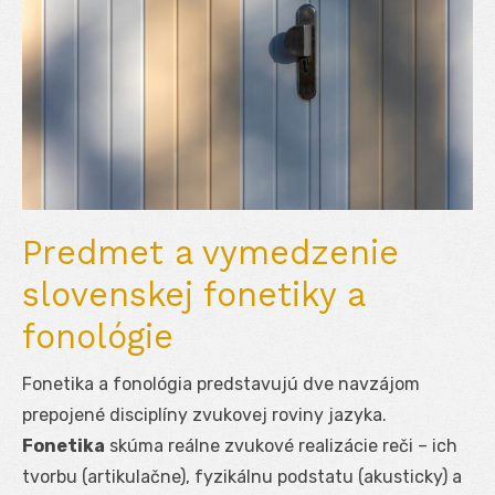
Predmet a vymedzenie
slovenskej fonetiky a
fonológie
Fonetika a fonológia predstavujú dve navzájom
prepojené disciplíny zvukovej roviny jazyka.
Fonetika
skúma reálne zvukové realizácie reči – ich
tvorbu (artikulačne), fyzikálnu podstatu (akusticky) a