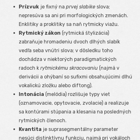
Prízvuk
je fixný na
prvej slabike
slova;
nepresúva sa ani pri morfologických zmenách.
Enklitiky a proklitiky sa naň rytmicky viažu.
Rytmický zákon
(rytmická štylizácia)
zabraňuje hromadeniu dvoch dlhých slabík
vedľa seba vnútri slova; v dôsledku toho
dochádza v niektorých paradigmatických
radoch k
rytmickému skracovaniu
(najmä v
derivácii a ohýbaní so sufixmi obsahujúcimi dlhú
vokalickú zložku alebo diftong).
Intonácia
(melódia) rozlišuje typy viet
(oznamovacie, opytovacie, zvolacie) a realizuje
sa kontúrami stúpania a klesania na posledných
rytmických členoch.
Kvantita
je suprasegmentálny parameter
nesúci distinktívnu funkciu, najmä pri vokáloch