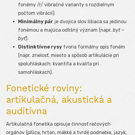
fonémy /r/ vibračné varianty s rozdielnym
počtom vibrácií).
Minimálny pár
je dvojica slov líšiaca sa jedinou
fonémou a majúca odlišný význam (napr.
byt –
byť
).
Distinktívne rysy
tvoria formálny opis foném
(napr. znelosť, miesto a spôsob artikulácie pri
spoluhláskach; kvantita a kvalita pri
samohláskach).
Fonetické roviny:
artikulačná, akustická a
auditívna
Artikulačná fonetika opisuje činnosť rečových
orgánov (pľúca, hrtan, mäkké a tvrdé podnebie, jazyk,