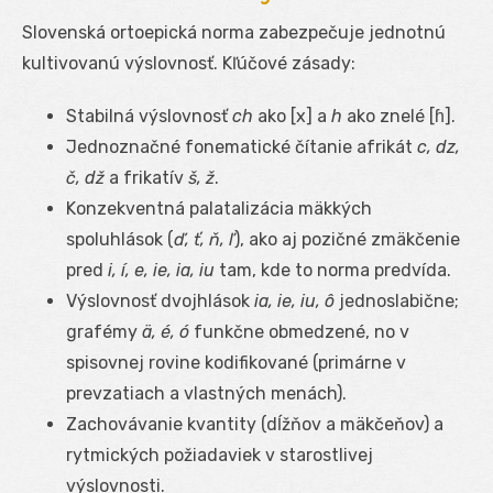
Slovenská ortoepická norma zabezpečuje jednotnú
kultivovanú výslovnosť. Kľúčové zásady:
Stabilná výslovnosť
ch
ako [x] a
h
ako znelé [ɦ].
Jednoznačné fonematické čítanie afrikát
c, dz,
č, dž
a frikatív
š, ž
.
Konzekventná palatalizácia mäkkých
spoluhlások (
ď, ť, ň, ľ
), ako aj pozičné zmäkčenie
pred
i, í, e, ie, ia, iu
tam, kde to norma predvída.
Výslovnosť dvojhlások
ia, ie, iu, ô
jednoslabične;
grafémy
ä, é, ó
funkčne obmedzené, no v
spisovnej rovine kodifikované (primárne v
prevzatiach a vlastných menách).
Zachovávanie kvantity (dĺžňov a mäkčeňov) a
rytmických požiadaviek v starostlivej
výslovnosti.