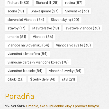
Richard II
(30)
Richard III
(28)
rodina
(87)
scéna
(18)
Shakespeare
(27)
Slovensko
(36)
slovenské Vianoce
(54)
Slovenský raj
(20)
stavby
(17)
staviteľstvo
(18)
svetové Vianoce
(30)
umenie
(51)
Vianoce
(86)
Vianoce na Slovensku
(54)
Vianoce vo svete
(30)
vianočná atmosféra
(84)
vianočné darčeky vianočné koledy
(78)
vianočné tradície
(84)
vianočné zvyky
(84)
čibuk
(23)
Štedrý deň
(84)
štýl
(21)
Poradňa
15. októbra
:
Umenie, ako sú hudobné klipy s provokatívnym