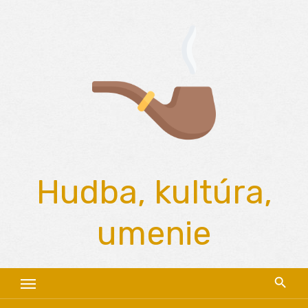
Skip
to
content
Hudba, kultúra,
umenie