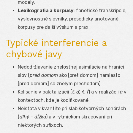
modely.
Lexikografia a korpusy
: fonetické transkripcie,
výslovnostné slovníky, prosodicky anotované
korpusy pre ďalší výskum a prax.
Typické interferencie a
chybové javy
Nedodržiavanie znelostnej asimilácie na hranici
slov (
pred domom
ako [pret domom] namiesto
[pred domom] so znelým prechodom).
Kolísanie v palatalizácii (
ť, ď, ň, ľ
) a v realizácii
ä
v
kontextoch, kde je kodifikované.
Neistota v kvantite pri slabikotvorných sonórách
(
dlhý – dĺžka
) a v rytmickom skracovaní pri
niektorých sufixoch.