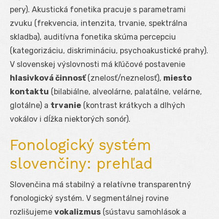
pery). Akustická fonetika pracuje s parametrami
zvuku (frekvencia, intenzita, trvanie, spektrálna
skladba), auditívna fonetika skúma percepciu
(kategorizáciu, diskrimináciu, psychoakustické prahy).
V slovenskej výslovnosti má kľúčové postavenie
hlasivková činnosť
(znelosť/neznelosť),
miesto
kontaktu
(bilabiálne, alveolárne, palatálne, velárne,
glotálne) a
trvanie
(kontrast krátkych a dlhých
vokálov i dĺžka niektorých sonór).
Fonologický systém
slovenčiny: prehľad
Slovenčina má stabilný a relatívne transparentný
fonologický systém. V segmentálnej rovine
rozlišujeme
vokalizmus
(sústavu samohlások a