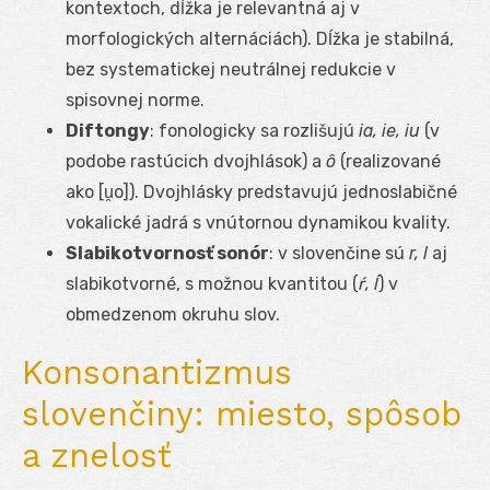
kontextoch, dĺžka je relevantná aj v
morfologických alternáciách). Dĺžka je stabilná,
bez systematickej neutrálnej redukcie v
spisovnej norme.
Diftongy
: fonologicky sa rozlišujú
ia, ie, iu
(v
podobe rastúcich dvojhlások) a
ô
(realizované
ako [u̯o]). Dvojhlásky predstavujú jednoslabičné
vokalické jadrá s vnútornou dynamikou kvality.
Slabikotvornosť sonór
: v slovenčine sú
r, l
aj
slabikotvorné, s možnou kvantitou (
ŕ, ĺ
) v
obmedzenom okruhu slov.
Konsonantizmus
slovenčiny: miesto, spôsob
a znelosť