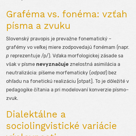
Graféma vs. fonéma: vzťah
písma a zvuku
Slovenský pravopis je prevažne fonematický –
grafémy vo veľkej miere zodpovedajú fonémam (napr.
p
reprezentuje /p/). Vďaka morfologickej zásade sa
však v písme
nevyznačuje
znelostná asimilácia a
neutralizácia: píšeme morfematicky (
odpad
) bez
ohľadu na fonetickú realizáciu [otpat]. To je dôležité v
pedagogike čítania a pri modelovaní konverzie písmo–
zvuk.
Dialektálne a
sociolingvistické variácie