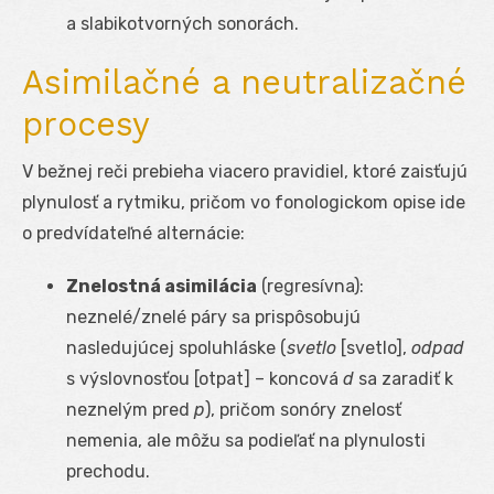
a slabikotvorných sonorách.
Asimilačné a neutralizačné
procesy
V bežnej reči prebieha viacero pravidiel, ktoré zaisťujú
plynulosť a rytmiku, pričom vo fonologickom opise ide
o predvídateľné alternácie:
Znelostná asimilácia
(regresívna):
neznelé/znelé páry sa prispôsobujú
nasledujúcej spoluhláske (
svetlo
[svetlo],
odpad
s výslovnosťou [otpat] – koncová
d
sa zaradiť k
neznelým pred
p
), pričom sonóry znelosť
nemenia, ale môžu sa podieľať na plynulosti
prechodu.