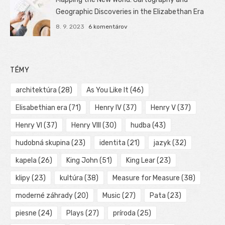
Geographic Discoveries in the Elizabethan Era
8. 9. 2023
6 komentárov
TÉMY
architektúra
(28)
As You Like It
(46)
Elisabethian era
(71)
Henry IV
(37)
Henry V
(37)
Henry VI
(37)
Henry VIII
(30)
hudba
(43)
hudobná skupina
(23)
identita
(21)
jazyk
(32)
kapela
(26)
King John
(51)
King Lear
(23)
klipy
(23)
kultúra
(38)
Measure for Measure
(38)
moderné záhrady
(20)
Music
(27)
Pata
(23)
piesne
(24)
Plays
(27)
príroda
(25)