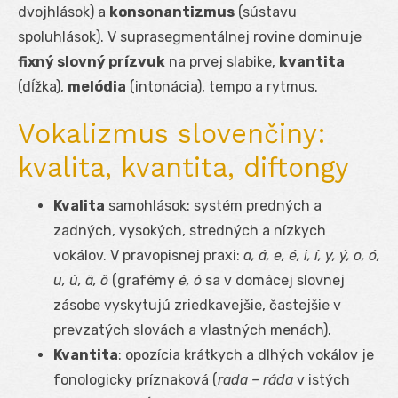
dvojhlások) a
konsonantizmus
(sústavu
spoluhlások). V suprasegmentálnej rovine dominuje
fixný slovný prízvuk
na prvej slabike,
kvantita
(dĺžka),
melódia
(intonácia), tempo a rytmus.
Vokalizmus slovenčiny:
kvalita, kvantita, diftongy
Kvalita
samohlások: systém predných a
zadných, vysokých, stredných a nízkych
vokálov. V pravopisnej praxi:
a, á, e, é, i, í, y, ý, o, ó,
u, ú, ä, ô
(grafémy
é, ó
sa v domácej slovnej
zásobe vyskytujú zriedkavejšie, častejšie v
prevzatých slovách a vlastných menách).
Kvantita
: opozícia krátkych a dlhých vokálov je
fonologicky príznaková (
rada – ráda
v istých