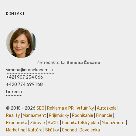
KONTAKT
šéfredaktorka
Simona Česaná
simona@euroekonom.sk
+421 907 234 066
+420 774 699 168
LinkedIn
© 2010 - 2026
SEO
|
Reklama a PR
|
Vrtuľníky
|
Autoškola
|
Reality
|
Manažment
|
Prijímáčky
|
Podnikanie
|
Financie
|
Ekonomika
|
Zdravie
|
SWOT
|
Podnikateľský plán
|
Manažment
|
Marketing
|
Kultúra
|
Skúšky
|
Obchod
|
Dovolenka