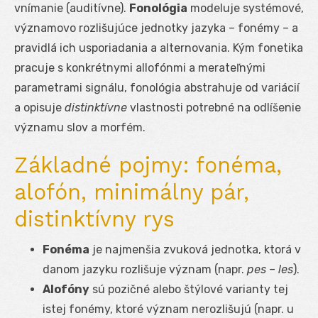
vnímanie (auditívne).
Fonológia
modeluje systémové,
významovo rozlišujúce jednotky jazyka – fonémy – a
pravidlá ich usporiadania a alternovania. Kým fonetika
pracuje s konkrétnymi allofónmi a merateľnými
parametrami signálu, fonológia abstrahuje od variácií
a opisuje
distinktívne
vlastnosti potrebné na odlíšenie
významu slov a morfém.
Základné pojmy: fonéma,
alofón, minimálny pár,
distinktívny rys
Fonéma
je najmenšia zvuková jednotka, ktorá v
danom jazyku rozlišuje význam (napr.
pes – les
).
Alofóny
sú pozičné alebo štýlové varianty tej
istej fonémy, ktoré význam nerozlišujú (napr. u