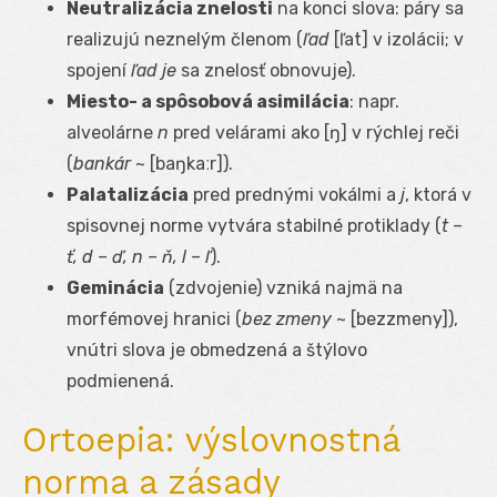
Neutralizácia znelosti
na konci slova: páry sa
realizujú neznelým členom (
ľad
[ľat] v izolácii; v
spojení
ľad je
sa znelosť obnovuje).
Miesto- a spôsobová asimilácia
: napr.
alveolárne
n
pred velárami ako [ŋ] v rýchlej reči
(
bankár
~ [baŋkaːr]).
Palatalizácia
pred prednými vokálmi a
j
, ktorá v
spisovnej norme vytvára stabilné protiklady (
t –
ť, d – ď, n – ň, l – ľ
).
Geminácia
(zdvojenie) vzniká najmä na
morfémovej hranici (
bez zmeny
~ [bezzmeny]),
vnútri slova je obmedzená a štýlovo
podmienená.
Ortoepia: výslovnostná
norma a zásady