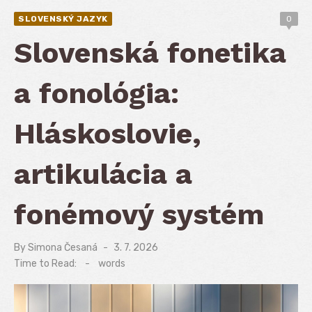
SLOVENSKÝ JAZYK
0
Slovenská fonetika
a fonológia:
Hláskoslovie,
artikulácia a
fonémový systém
By
Simona Česaná
Posted
3. 7. 2026
on
Time to Read:
-
words