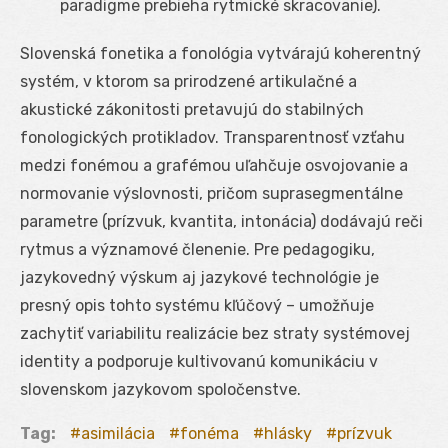
paradigme prebieha rytmické skracovanie).
Slovenská fonetika a fonológia vytvárajú koherentný
systém, v ktorom sa prirodzené artikulačné a
akustické zákonitosti pretavujú do stabilných
fonologických protikladov. Transparentnosť vzťahu
medzi fonémou a grafémou uľahčuje osvojovanie a
normovanie výslovnosti, pričom suprasegmentálne
parametre (prízvuk, kvantita, intonácia) dodávajú reči
rytmus a významové členenie. Pre pedagogiku,
jazykovedný výskum aj jazykové technológie je
presný opis tohto systému kľúčový – umožňuje
zachytiť variabilitu realizácie bez straty systémovej
identity a podporuje kultivovanú komunikáciu v
slovenskom jazykovom spoločenstve.
Tag:
asimilácia
fonéma
hlásky
prízvuk