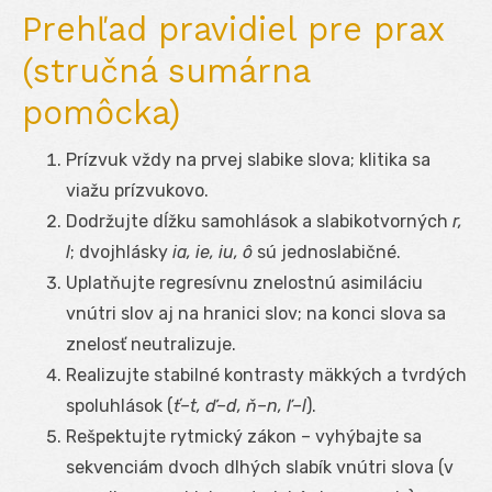
Prehľad pravidiel pre prax
(stručná sumárna
pomôcka)
Prízvuk vždy na prvej slabike slova; klitika sa
viažu prízvukovo.
Dodržujte dĺžku samohlások a slabikotvorných
r,
l
; dvojhlásky
ia, ie, iu, ô
sú jednoslabičné.
Uplatňujte regresívnu znelostnú asimiláciu
vnútri slov aj na hranici slov; na konci slova sa
znelosť neutralizuje.
Realizujte stabilné kontrasty mäkkých a tvrdých
spoluhlások (
ť–t, ď–d, ň–n, ľ–l
).
Rešpektujte rytmický zákon – vyhýbajte sa
sekvenciám dvoch dlhých slabík vnútri slova (v