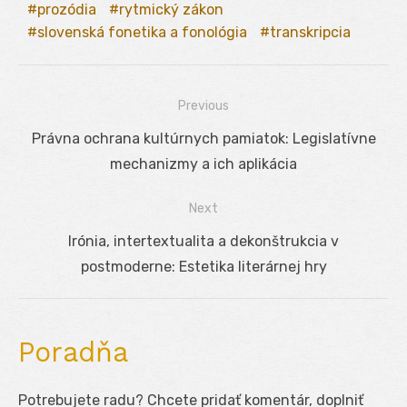
prozódia
rytmický zákon
slovenská fonetika a fonológia
transkripcia
Previous
Navigácia
Previous
Právna ochrana kultúrnych pamiatok: Legislatívne
v
post:
mechanizmy a ich aplikácia
článku
Next
Next
Irónia, intertextualita a dekonštrukcia v
post:
postmoderne: Estetika literárnej hry
Poradňa
Potrebujete radu? Chcete pridať komentár, doplniť