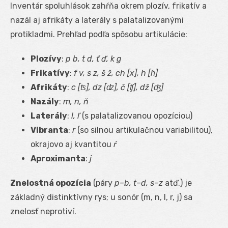
Inventár spoluhlások zahŕňa okrem plozív, frikatív a
nazál aj afrikáty a laterály s palatalizovanými
protikladmi. Prehľad podľa spôsobu artikulácie:
Plozívy
:
p b, t d, ť ď, k g
Frikatívy
:
f v, s z, š ž, ch [x], h [ɦ]
Afrikáty
:
c [ʦ], dz [ʣ], č [ʧ], dž [ʤ]
Nazály
:
m, n, ň
Laterály
:
l, ľ
(s palatalizovanou opozíciou)
Vibranta
:
r
(so silnou artikulačnou variabilitou),
okrajovo aj kvantitou
ŕ
Aproximanta
:
j
Znelostná opozícia
(páry
p–b, t–d, s–z
atď.) je
základný distinktívny rys; u sonór (m, n, l, r, j) sa
znelosť neprotiví.