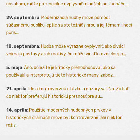
obsahom, môže potenciálne ovplyvniť mladších poslucháčo...
29. septembra
:
Modernizácia hudby môže pomôcť
súčasnému publiku lepšie sa stotožniť s hrou a jej témami, hoci
puris...
18. septembra
:
Hudba môže výrazne ovplyvniť, ako diváci
vnímajú postavy a ich motívy, čo môže viesť k rozdielnej in...
5. mája
:
Áno, dôležité je kriticky prehodnocovať ako sa
používajú a interpretujú tieto historické mapy, zabez...
21. apríla
:
Ide o kontroverznú otázku a názory sa líšia. Zatiaľ
čo niektorí preferujú historickú presnosť pre au...
14. apríla
:
Použitie moderných hudobných prvkov v
historických dramách môže byť kontroverzné, ale niektorí
režis...