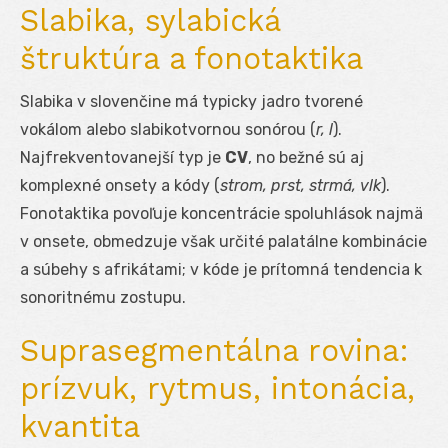
Slabika, sylabická
štruktúra a fonotaktika
Slabika v slovenčine má typicky jadro tvorené
vokálom alebo slabikotvornou sonórou (
r, l
).
Najfrekventovanejší typ je
CV
, no bežné sú aj
komplexné onsety a kódy (
strom, prst, strmá, vlk
).
Fonotaktika povoľuje koncentrácie spoluhlások najmä
v onsete, obmedzuje však určité palatálne kombinácie
a súbehy s afrikátami; v kóde je prítomná tendencia k
sonoritnému zostupu.
Suprasegmentálna rovina:
prízvuk, rytmus, intonácia,
kvantita