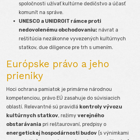
spoločnosti užívať kultúrne dedičstvo a účasť
komunít na správe.
UNESCO a UNIDROIT rámce proti
nedovolenému obchodovaniu:
návrat a
reštitúcia nezákonne vyvezených kultúrnych
statkov, due diligence pre trh s umením.
Európske právo a jeho
prieniky
Hoci ochrana pamiatok je primárne národnou
kompetenciou, právo EÚ zasahuje do súvisiacich
oblastí. Relevantné sú pravidlá
kontroly vývozu
kultúrnych statkov
, režimy
verejného
obstarávania
pri reštaurovaní, predpisy o
energetickej hospodárnosti budov
(s výnimkami