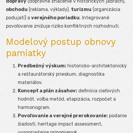
dopravy
(dopravné značenie v historických jadrách),
obchodu
(reklama, výklady),
turizmu
(organizácia
podujatí) a
verejného poriadku
. Integrované
povoľovanie znižuje riziko konfliktných rozhodnutí.
Modelový postup obnovy
pamiatky
Predbežný výskum:
historicko-architektonický
a reštaurátorský prieskum, diagnostika
materiálov.
Koncept a plán zásahov:
definícia cieľových
hodnôt, voľba metód, etapizácia, rozpočet a
harmonogram.
Povoľovanie a verejné prerokovanie:
podanie
žiadostí, heritage impact assessment,
vysporiadanie pripomienok.