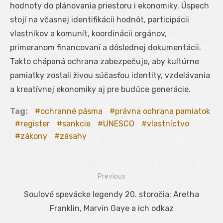
hodnoty do plánovania priestoru i ekonomiky. Úspech
stojí na včasnej identifikácii hodnôt, participácii
vlastníkov a komunít, koordinácii orgánov,
primeranom financovaní a dôslednej dokumentácii.
Takto chápaná ochrana zabezpečuje, aby kultúrne
pamiatky zostali živou súčasťou identity, vzdelávania
a kreatívnej ekonomiky aj pre budúce generácie.
Tag:
ochranné pásma
právna ochrana pamiatok
register
sankcie
UNESCO
vlastníctvo
zákony
zásahy
Previous
Navigácia
Previous
Soulové spevácke legendy 20. storočia: Aretha
v
post:
Franklin, Marvin Gaye a ich odkaz