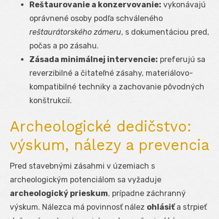
Reštaurovanie a konzervovanie:
vykonávajú
oprávnené osoby podľa schváleného
reštaurátorského zámeru
, s dokumentáciou pred,
počas a po zásahu.
Zásada minimálnej intervencie:
preferujú sa
reverzibilné a čitateľné zásahy, materiálovo-
kompatibilné techniky a zachovanie pôvodných
konštrukcií.
Archeologické dedičstvo:
výskum, nálezy a prevencia
Pred stavebnými zásahmi v územiach s
archeologickým potenciálom sa vyžaduje
archeologický prieskum
, prípadne záchranný
výskum. Nálezca má povinnosť nález
ohlásiť
a strpieť