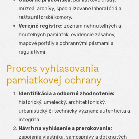
múzeá, archívy, špecializované laboratóriá a
reštaurátorské komory.
Verejné registre:
zoznam nehnuteľných a
hnuteľných pamiatok, evidencie zásahov,
mapové portály s ochrannými pásmami a
regulatívmi.
Proces vyhlasovania
pamiatkovej ochrany
Identifikácia a odborné zhodnotenie:
historický, umelecký, architektonický,
urbanistický či technický význam; autenticita a
integrita.
Návrh na vyhlásenie a prerokovanie:
zapojenie vlastníka, samosprávy a dotknutých