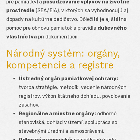
pre pamiatky) a
posudzovanie vplyvov na životné
prostredie
(SEA/EIA), v ktorých sa vyhodnocujú aj
dopady na kultúrne dedičstvo. Dôležitá je aj štátna
pomoc pre obnovu pamiatok a pravidlá
duševného
vlastníctva
pri dokumentácii.
Národný systém: orgány,
kompetencie a registre
Ústredný orgán pamiatkovej ochrany:
tvorba stratégie, metodík, vedenie národných
registrov, výkon štátneho dohľadu, povoľovanie
zásahov.
Regionálne a miestne orgány:
odborné
stanoviská, dohľad v území, spolupráca so
stavebnými úradmi a samosprávami.
Odborné pracoviská:
pamiatkové úrady,