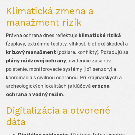
Klimatická zmena a
manažment rizík
Právna ochrana dnes reflektuje
klimatické riziká
(záplavy, extrémne teploty, vlhkosť, biotické škodce) a
krízový manažment
(požiare, konflikty). Požadujú sa
plány núdzovej ochrany
, evidencie zásahov,
poistenie, monitorovacie systémy (IoT senzory) a
koordinácia s civilnou ochranou. Pri krajinárskych a
archeologických lokalitách je kľúčová
erózna
ochrana
a
vodný režim
.
Digitalizácia a otvorené
dáta
Digitálna evidencia:
3D skeny, fotogrametria,