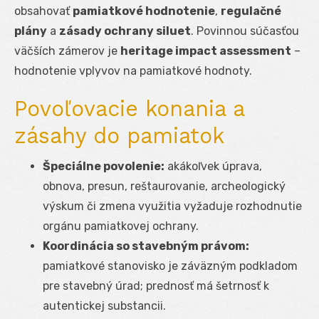
obsahovať
pamiatkové hodnotenie
,
regulačné
plány
a
zásady ochrany siluet
. Povinnou súčasťou
väčších zámerov je
heritage impact assessment
–
hodnotenie vplyvov na pamiatkové hodnoty.
Povoľovacie konania a
zásahy do pamiatok
Špeciálne povolenie:
akákoľvek úprava,
obnova, presun, reštaurovanie, archeologický
výskum či zmena využitia vyžaduje rozhodnutie
orgánu pamiatkovej ochrany.
Koordinácia so stavebným právom:
pamiatkové stanovisko je záväzným podkladom
pre stavebný úrad; prednosť má šetrnosť k
autentickej substancii.