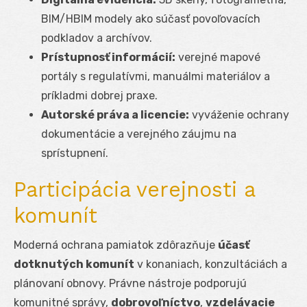
BIM/HBIM modely ako súčasť povoľovacích
podkladov a archívov.
Prístupnosť informácií:
verejné mapové
portály s regulatívmi, manuálmi materiálov a
príkladmi dobrej praxe.
Autorské práva a licencie:
vyváženie ochrany
dokumentácie a verejného záujmu na
sprístupnení.
Participácia verejnosti a
komunít
Moderná ochrana pamiatok zdôrazňuje
účasť
dotknutých komunít
v konaniach, konzultáciách a
plánovaní obnovy. Právne nástroje podporujú
komunitné správy,
dobrovoľníctvo
,
vzdelávacie