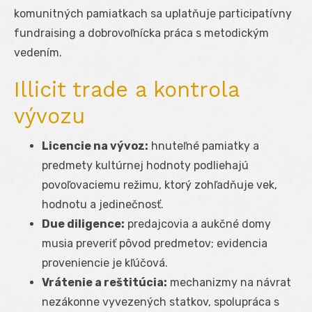
komunitných pamiatkach sa uplatňuje participatívny
fundraising a dobrovoľnícka práca s metodickým
vedením.
Illicit trade a kontrola
vývozu
Licencie na vývoz:
hnuteľné pamiatky a
predmety kultúrnej hodnoty podliehajú
povoľovaciemu režimu, ktorý zohľadňuje vek,
hodnotu a jedinečnosť.
Due diligence:
predajcovia a aukčné domy
musia preveriť pôvod predmetov; evidencia
proveniencie je kľúčová.
Vrátenie a reštitúcia:
mechanizmy na návrat
nezákonne vyvezených statkov, spolupráca s