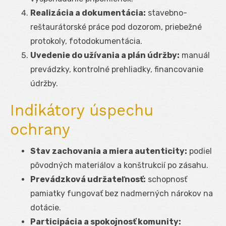
Realizácia a dokumentácia:
stavebno-
reštaurátorské práce pod dozorom, priebežné
protokoly, fotodokumentácia.
Uvedenie do užívania a plán údržby:
manuál
prevádzky, kontrolné prehliadky, financovanie
údržby.
Indikátory úspechu
ochrany
Stav zachovania a miera autenticity:
podiel
pôvodných materiálov a konštrukcií po zásahu.
Prevádzková udržateľnosť:
schopnosť
pamiatky fungovať bez nadmerných nárokov na
dotácie.
Participácia a spokojnosť komunity: