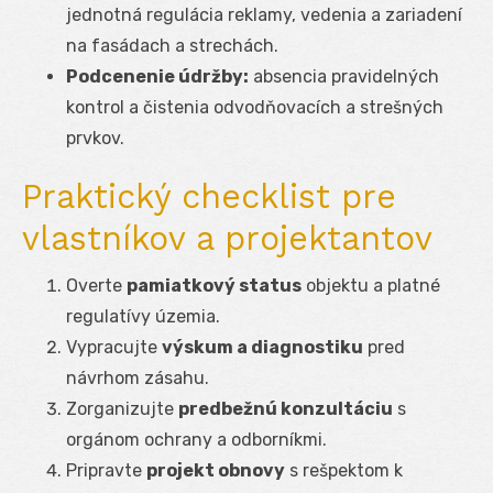
jednotná regulácia reklamy, vedenia a zariadení
na fasádach a strechách.
Podcenenie údržby:
absencia pravidelných
kontrol a čistenia odvodňovacích a strešných
prvkov.
Praktický checklist pre
vlastníkov a projektantov
Overte
pamiatkový status
objektu a platné
regulatívy územia.
Vypracujte
výskum a diagnostiku
pred
návrhom zásahu.
Zorganizujte
predbežnú konzultáciu
s
orgánom ochrany a odborníkmi.
Pripravte
projekt obnovy
s rešpektom k