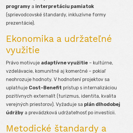
programy
a
interpretáciu pamiatok
(sprievodcovské štandardy, inkluzívne formy
prezentácie).
Ekonomika a udržateľné
využitie
Právo motivuje
adaptívne využitie
– kultúrne,
vzdelávacie, komunitné aj komerčné – pokiaľ
neohrozuje hodnoty. V hodnotení projektov sa
uplatňuje
Cost–Benefit
prístup s internalizáciou
pozitívnych externalít (turizmus, identita, kvalita
verejných priestorov). Vyžaduje sa
plán dlhodobej
údržby
a prevádzková udržateľnosť po investícii.
Metodické štandardy a