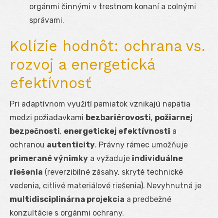
orgánmi činnými v trestnom konaní a colnými
správami.
Kolízie hodnôt: ochrana vs.
rozvoj a energetická
efektívnosť
Pri adaptívnom využití pamiatok vznikajú napätia
medzi požiadavkami
bezbariérovosti
,
požiarnej
bezpečnosti
,
energetickej efektívnosti
a
ochranou
autenticity
. Právny rámec umožňuje
primerané výnimky
a vyžaduje
individuálne
riešenia
(reverzibilné zásahy, skryté technické
vedenia, citlivé materiálové riešenia). Nevyhnutná je
multidisciplinárna projekcia
a predbežné
konzultácie s orgánmi ochrany.