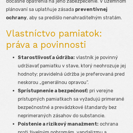
dočasné opatrenia na jeho zabezpečenie. V územnom
plánovaní sa uplatňuje zásada
preventívnej
ochrany
, aby sa predišlo nenahraditeľným stratám.
Vlastníctvo pamiatok:
práva a povinnosti
Starostlivosť a údržba:
vlastník je povinný
udržiavať pamiatku v stave, ktorý neohrozuje jej
hodnoty; pravidelná údržba je preferovaná pred
neskorou „generálnou opravou“.
Sprístupnenie a bezpečnosť:
pri verejne
prístupných pamiatkach sa vyžadujú primerané
bezpečnostné a prevádzkové štandardy bez
neprimeraných zásahov do substancie.
Poistenie a rizikový manažment:
ochrana
proti živelným pohromám, vandalizmu a