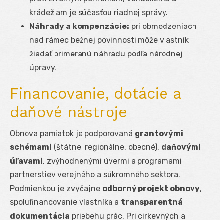
krádežiam je súčasťou riadnej správy.
Náhrady a kompenzácie:
pri obmedzeniach
nad rámec bežnej povinnosti môže vlastník
žiadať primeranú náhradu podľa národnej
úpravy.
Financovanie, dotácie a
daňové nástroje
Obnova pamiatok je podporovaná
grantovými
schémami
(štátne, regionálne, obecné),
daňovými
úľavami
, zvýhodnenými úvermi a programami
partnerstiev verejného a súkromného sektora.
Podmienkou je zvyčajne
odborný projekt obnovy
,
spolufinancovanie vlastníka a
transparentná
dokumentácia
priebehu prác. Pri cirkevných a