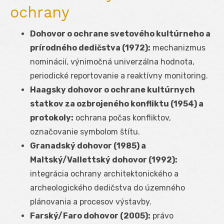
ochrany
Dohovor o ochrane svetového kultúrneho a
prírodného dedičstva (1972):
mechanizmus
nominácií, výnimočná univerzálna hodnota,
periodické reportovanie a reaktívny monitoring.
Haagsky dohovor o ochrane kultúrnych
statkov za ozbrojeného konfliktu (1954) a
protokoly:
ochrana počas konfliktov,
označovanie symbolom štítu.
Granadský dohovor (1985) a
Maltský/Vallettský dohovor (1992):
integrácia ochrany architektonického a
archeologického dedičstva do územného
plánovania a procesov výstavby.
Farský/Faro dohovor (2005):
právo