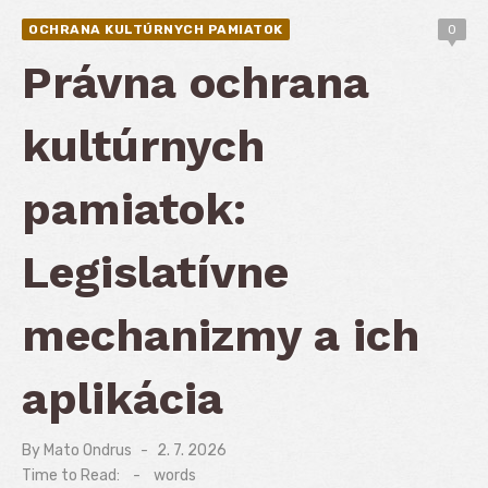
OCHRANA KULTÚRNYCH PAMIATOK
0
Právna ochrana
kultúrnych
pamiatok:
Legislatívne
mechanizmy a ich
aplikácia
By
Mato Ondrus
Posted
2. 7. 2026
on
Time to Read:
-
words