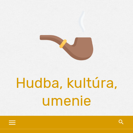
Skip
to
content
Hudba, kultúra,
umenie