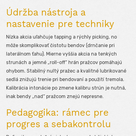
Údržba nástroja a
nastavenie pre techniky
Nízka akcia uľahčuje tapping a rýchly picking, no
môže skomplikovať čistotu bendov (drnčanie pri
laterálnom ťahu). Mierne vyššia akcia na tenkých
strunách a jemné „roll-off“ hrán pražcov pomáhajú
ohybom. Stabilný nultý pražec a kvalitné lubrikované
sedlá znižujú trenie pri bendovaní a použití tremola.
Kalibrácia intonácie po zmene kalibru strún je nutná,
inak bendy „nad“ pražcom znejú nepresne.
Pedagogika: rámec pre
progres a sebakontrolu