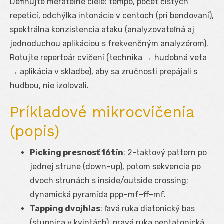
Definujte merateľné ciele: tempo, počet čistých
repeticí, odchýlka intonácie v centoch (pri bendovaní),
spektrálna konzistencia ataku (analyzovateľná aj
jednoduchou aplikáciou s frekvenčným analyzérom).
Rotujte repertoár cvičení (technika → hudobná veta
→ aplikácia v skladbe), aby sa zručnosti prepájali s
hudbou, nie izolovali.
Príkladové mikrocvičenia
(popis)
Picking presnosť 16tín
: 2-taktový pattern po
jednej strune (down–up), potom sekvencia po
dvoch strunách s inside/outside crossing;
dynamická pyramída ppp–mf–ff–mf.
Tapping dvojhlas
: ľavá ruka diatonický bas
(stupnica v kvintách), pravá ruka pentatonická