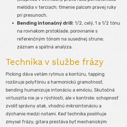
melódia v terciach; tlmenie palcom pravej ruky
pri presunoch.
Bending intonačný drill
: 1/2, celý, 1 a 1/2 tónu
na rovnakom prstoklade, porovnanie s
referenčným tónom na susednej strune;
záznam a spätná analýza.
Technika v službe frázy
Picking dáva vetám rytmus a kontúru, tapping
rozširuje polyfóniu a harmonickú gramotnosť,
bending humanizuje intonáciu a emóciu. Skutočná
virtuozita nie je v rýchlosti, ale v kontrole: schopnosť
zvoliť správny atak, vhodnú mikrointonáciu a
dýchanie medzi notami. Keď technika posilňuje
zmysel frázy, gitara prestáva byť mechanickým