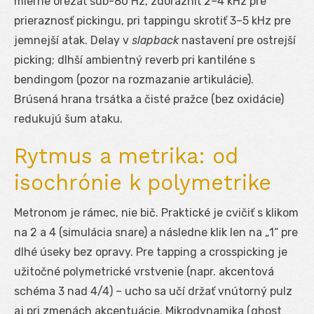
mierne orezať sub-80 Hz, zdôrazniť 2–4 kHz pre
prieraznosť pickingu, pri tappingu skrotiť 3–5 kHz pre
jemnejší atak. Delay v
slapback
nastavení pre ostrejší
picking; dlhší ambientný reverb pri kantiléne s
bendingom (pozor na rozmazanie artikulácie).
Brúsená hrana trsátka a čisté pražce (bez oxidácie)
redukujú šum ataku.
Rytmus a metrika: od
isochrónie k polymetrike
Metronom je rámec, nie bič. Praktické je cvičiť s klikom
na 2 a 4 (simulácia snare) a následne klik len na „1“ pre
dlhé úseky bez opravy. Pre tapping a crosspicking je
užitočné polymetrické vrstvenie (napr. akcentová
schéma 3 nad 4/4) – ucho sa učí držať vnútorný pulz
aj pri zmenách akcentuácie. Mikrodynamika (ghost