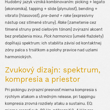
Hudobný jazyk vzniká kombinovaním: picking + legato
(ekonomika), tapping + slide (plynulosť), bending +
vibrato (hlasovosť),
pre-bend + rake
(expresívny
nástup cez stlmené struny).
Rake
(zametenie cez
tlmené struny pred cieľovým tónom) zvýrazní akcent
bez preťaženia mixu.
Pick harmonics
(umelé flažolety)
dopĺňajú spektrum; ich stabilita závisí od kontaktnej
zóny palca s trsátkom a polohy pravice nad uzlami
harmonických.
Zvukový dizajn: spektrum,
kompresia a priestor
Pri pickingu zvýrazní presnosť mierna kompresia s
rýchlym atakom a stredným release, pri tappingu
kompresia zrovná rozdiely ataku a sustainu. EQ: