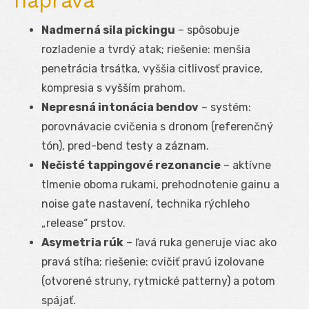
náprava
Nadmerná sila pickingu
– spôsobuje
rozladenie a tvrdý atak; riešenie: menšia
penetrácia trsátka, vyššia citlivosť pravice,
kompresia s vyšším prahom.
Nepresná intonácia bendov
– systém:
porovnávacie cvičenia s dronom (referenčný
tón), pred-bend testy a záznam.
Nečisté tappingové rezonancie
– aktívne
tlmenie oboma rukami, prehodnotenie gainu a
noise gate nastavení, technika rýchleho
„release“ prstov.
Asymetria rúk
– ľavá ruka generuje viac ako
pravá stíha; riešenie: cvičiť pravú izolovane
(otvorené struny, rytmické patterny) a potom
spájať.