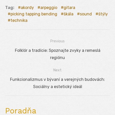
Tag:
akordy
arpeggio
gitara
picking tapping bending
škála
sound
štýly
technika
Previous
Navigácia
Previous
Folklór a tradície: Spoznajte zvyky a remeslá
v
post:
regiónu
článku
Next
Next
Funkcionalizmus v bývaní a verejných budovách:
post:
Sociálny a estetický ideál
Poradňa