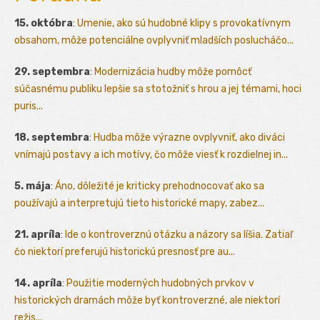
15. októbra
:
Umenie, ako sú hudobné klipy s provokatívnym
obsahom, môže potenciálne ovplyvniť mladších poslucháčo...
29. septembra
:
Modernizácia hudby môže pomôcť
súčasnému publiku lepšie sa stotožniť s hrou a jej témami, hoci
puris...
18. septembra
:
Hudba môže výrazne ovplyvniť, ako diváci
vnímajú postavy a ich motívy, čo môže viesť k rozdielnej in...
5. mája
:
Áno, dôležité je kriticky prehodnocovať ako sa
používajú a interpretujú tieto historické mapy, zabez...
21. apríla
:
Ide o kontroverznú otázku a názory sa líšia. Zatiaľ
čo niektorí preferujú historickú presnosť pre au...
14. apríla
:
Použitie moderných hudobných prvkov v
historických dramách môže byť kontroverzné, ale niektorí
režis...