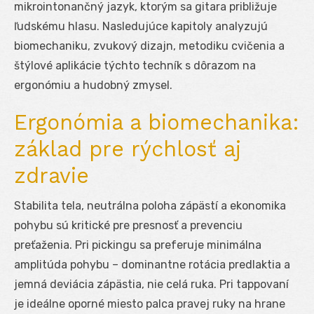
mikrointonančný jazyk, ktorým sa gitara približuje
ľudskému hlasu. Nasledujúce kapitoly analyzujú
biomechaniku, zvukový dizajn, metodiku cvičenia a
štýlové aplikácie týchto techník s dôrazom na
ergonómiu a hudobný zmysel.
Ergonómia a biomechanika:
základ pre rýchlosť aj
zdravie
Stabilita tela, neutrálna poloha zápästí a ekonomika
pohybu sú kritické pre presnosť a prevenciu
preťaženia. Pri pickingu sa preferuje minimálna
amplitúda pohybu – dominantne rotácia predlaktia a
jemná deviácia zápästia, nie celá ruka. Pri tappovaní
je ideálne oporné miesto palca pravej ruky na hrane