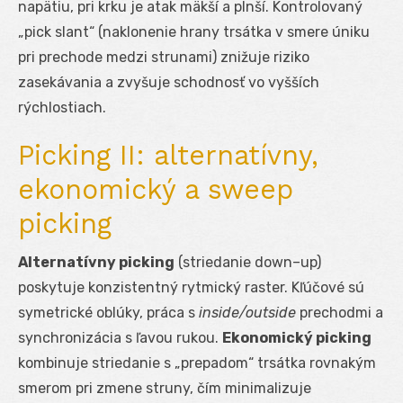
napätiu, pri krku je atak mäkší a plnší. Kontrolovaný
„pick slant“ (naklonenie hrany trsátka v smere úniku
pri prechode medzi strunami) znižuje riziko
zasekávania a zvyšuje schodnosť vo vyšších
rýchlostiach.
Picking II: alternatívny,
ekonomický a sweep
picking
Alternatívny picking
(striedanie down–up)
poskytuje konzistentný rytmický raster. Kľúčové sú
symetrické oblúky, práca s
inside/outside
prechodmi a
synchronizácia s ľavou rukou.
Ekonomický picking
kombinuje striedanie s „prepadom“ trsátka rovnakým
smerom pri zmene struny, čím minimalizuje