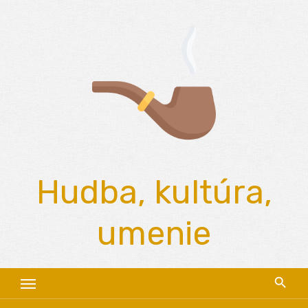
Skip
to
content
Hudba, kultúra,
umenie