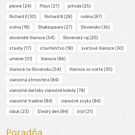
piesne
(24)
Plays
(27)
príroda
(25)
Richard II
(30)
Richard III
(28)
rodina
(87)
scéna
(18)
Shakespeare
(27)
Slovensko
(36)
slovenské Vianoce
(54)
Slovenský raj
(20)
stavby
(17)
staviteľstvo
(18)
svetové Vianoce
(30)
umenie
(51)
Vianoce
(86)
Vianoce na Slovensku
(54)
Vianoce vo svete
(30)
vianočná atmosféra
(84)
vianočné darčeky vianočné koledy
(78)
vianočné tradície
(84)
vianočné zvyky
(84)
čibuk
(23)
Štedrý deň
(84)
štýl
(21)
Poradňa