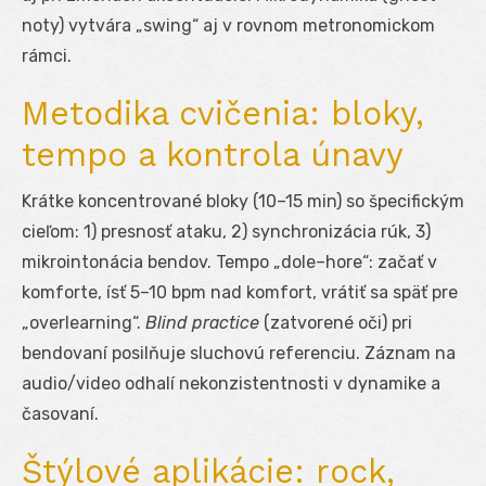
noty) vytvára „swing“ aj v rovnom metronomickom
rámci.
Metodika cvičenia: bloky,
tempo a kontrola únavy
Krátke koncentrované bloky (10–15 min) so špecifickým
cieľom: 1) presnosť ataku, 2) synchronizácia rúk, 3)
mikrointonácia bendov. Tempo „dole–hore“: začať v
komforte, ísť 5–10 bpm nad komfort, vrátiť sa späť pre
„overlearning“.
Blind practice
(zatvorené oči) pri
bendovaní posilňuje sluchovú referenciu. Záznam na
audio/video odhalí nekonzistentnosti v dynamike a
časovaní.
Štýlové aplikácie: rock,