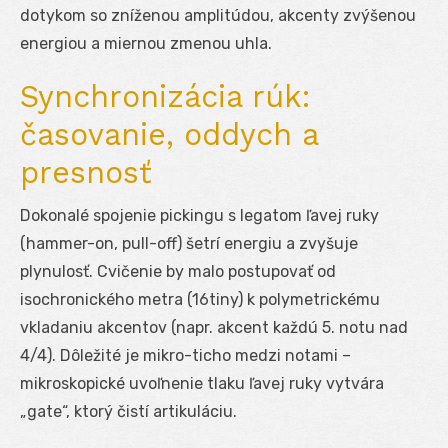
dotykom so zníženou amplitúdou, akcenty zvýšenou
energiou a miernou zmenou uhla.
Synchronizácia rúk:
časovanie, oddych a
presnosť
Dokonalé spojenie pickingu s legatom ľavej ruky
(hammer-on, pull-off) šetrí energiu a zvyšuje
plynulosť. Cvičenie by malo postupovať od
isochronického metra (16tiny) k polymetrickému
vkladaniu akcentov (napr. akcent každú 5. notu nad
4/4). Dôležité je mikro-ticho medzi notami –
mikroskopické uvoľnenie tlaku ľavej ruky vytvára
„gate“, ktorý čistí artikuláciu.