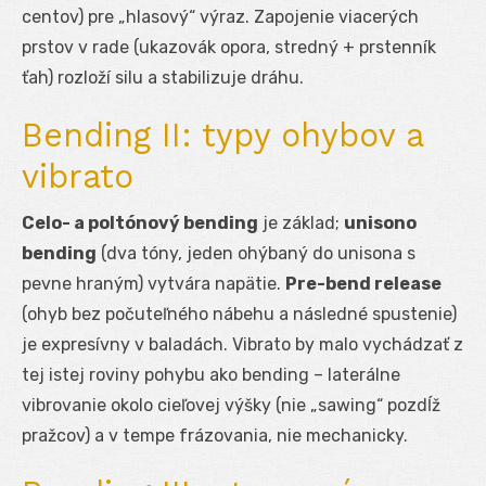
centov) pre „hlasový“ výraz. Zapojenie viacerých
prstov v rade (ukazovák opora, stredný + prstenník
ťah) rozloží silu a stabilizuje dráhu.
Bending II: typy ohybov a
vibrato
Celo- a poltónový bending
je základ;
unisono
bending
(dva tóny, jeden ohýbaný do unisona s
pevne hraným) vytvára napätie.
Pre-bend release
(ohyb bez počuteľného nábehu a následné spustenie)
je expresívny v baladách. Vibrato by malo vychádzať z
tej istej roviny pohybu ako bending – laterálne
vibrovanie okolo cieľovej výšky (nie „sawing“ pozdĺž
pražcov) a v tempe frázovania, nie mechanicky.