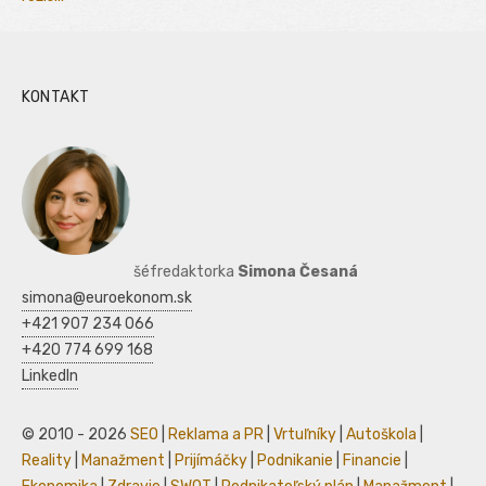
KONTAKT
šéfredaktorka
Simona Česaná
simona@euroekonom.sk
+421 907 234 066
+420 774 699 168
LinkedIn
© 2010 - 2026
SEO
|
Reklama a PR
|
Vrtuľníky
|
Autoškola
|
Reality
|
Manažment
|
Prijímáčky
|
Podnikanie
|
Financie
|