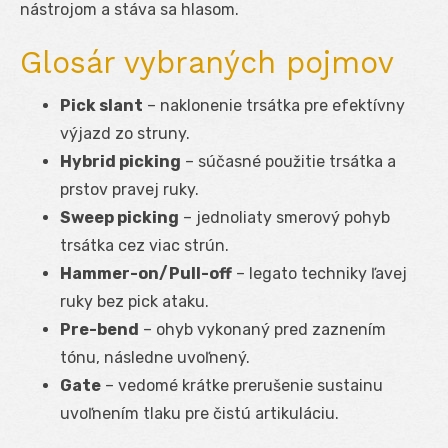
nástrojom a stáva sa hlasom.
Glosár vybraných pojmov
Pick slant
– naklonenie trsátka pre efektívny
výjazd zo struny.
Hybrid picking
– súčasné použitie trsátka a
prstov pravej ruky.
Sweep picking
– jednoliaty smerový pohyb
trsátka cez viac strún.
Hammer-on/Pull-off
– legato techniky ľavej
ruky bez pick ataku.
Pre-bend
– ohyb vykonaný pred zaznením
tónu, následne uvoľnený.
Gate
– vedomé krátke prerušenie sustainu
uvoľnením tlaku pre čistú artikuláciu.