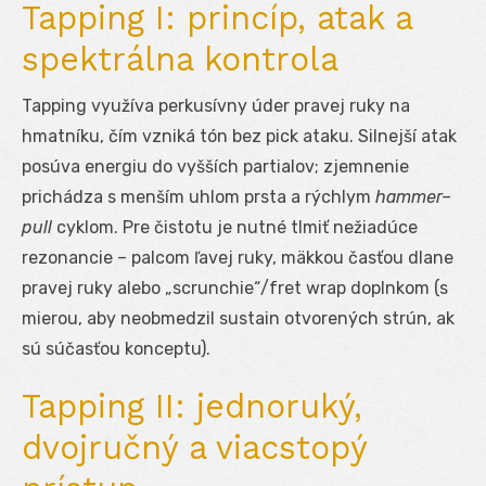
Tapping I: princíp, atak a
spektrálna kontrola
Tapping využíva perkusívny úder pravej ruky na
hmatníku, čím vzniká tón bez pick ataku. Silnejší atak
posúva energiu do vyšších partialov; zjemnenie
prichádza s menším uhlom prsta a rýchlym
hammer–
pull
cyklom. Pre čistotu je nutné tlmiť nežiadúce
rezonancie – palcom ľavej ruky, mäkkou časťou dlane
pravej ruky alebo „scrunchie“/fret wrap doplnkom (s
mierou, aby neobmedzil sustain otvorených strún, ak
sú súčasťou konceptu).
Tapping II: jednoruký,
dvojručný a viacstopý