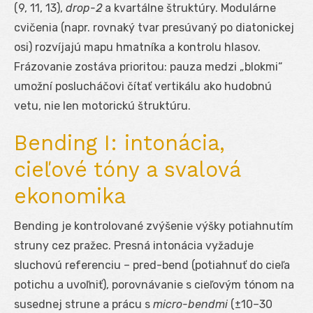
(9, 11, 13),
drop-2
a kvartálne štruktúry. Modulárne
cvičenia (napr. rovnaký tvar presúvaný po diatonickej
osi) rozvíjajú mapu hmatníka a kontrolu hlasov.
Frázovanie zostáva prioritou: pauza medzi „blokmi“
umožní poslucháčovi čítať vertikálu ako hudobnú
vetu, nie len motorickú štruktúru.
Bending I: intonácia,
cieľové tóny a svalová
ekonomika
Bending je kontrolované zvýšenie výšky potiahnutím
struny cez pražec. Presná intonácia vyžaduje
sluchovú referenciu – pred-bend (potiahnuť do cieľa
potichu a uvoľniť), porovnávanie s cieľovým tónom na
susednej strune a prácu s
micro-bendmi
(±10–30