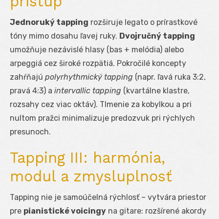
prístup
Jednoruký tapping
rozširuje legato o prírastkové
tóny mimo dosahu ľavej ruky.
Dvojručný tapping
umožňuje nezávislé hlasy (bas + melódia) alebo
arpeggiá cez široké rozpätiá. Pokročilé koncepty
zahŕňajú
polyrhythmický tapping
(napr. ľavá ruka 3:2,
pravá 4:3) a
intervallic tapping
(kvartálne klastre,
rozsahy cez viac oktáv). Tlmenie za kobylkou a pri
nultom pražci minimalizuje predozvuk pri rýchlych
presunoch.
Tapping III: harmónia,
modul a zmysluplnosť
Tapping nie je samoúčelná rýchlosť – vytvára priestor
pre
pianistické voicingy
na gitare: rozšírené akordy