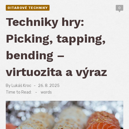
GITAROVÉ TECHNIKY
0
Techniky hry:
Picking, tapping,
bending –
virtuozita a výraz
By
Lukáš Kroc
Posted
26. 8. 2025
on
Time to Read:
-
words