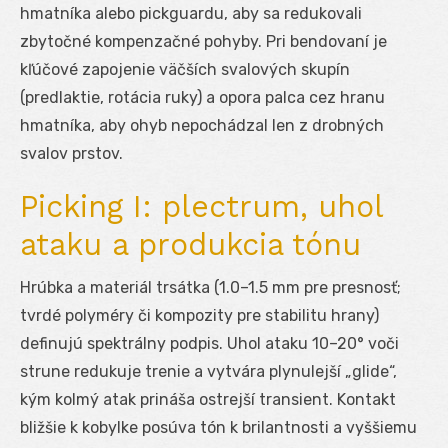
hmatníka alebo pickguardu, aby sa redukovali
zbytočné kompenzačné pohyby. Pri bendovaní je
kľúčové zapojenie väčších svalových skupín
(predlaktie, rotácia ruky) a opora palca cez hranu
hmatníka, aby ohyb nepochádzal len z drobných
svalov prstov.
Picking I: plectrum, uhol
ataku a produkcia tónu
Hrúbka a materiál trsátka (1.0–1.5 mm pre presnosť;
tvrdé polyméry či kompozity pre stabilitu hrany)
definujú spektrálny podpis. Uhol ataku 10–20° voči
strune redukuje trenie a vytvára plynulejší „glide“,
kým kolmý atak prináša ostrejší transient. Kontakt
bližšie k kobylke posúva tón k brilantnosti a vyššiemu