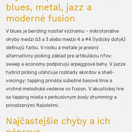
blues, metal, jazz a
moderné fusion
V blues je bending nositeľ významu – mikrotonálne
ohyby medzi b3 a 3 alebo medzi 4 a #4 (lydický dotyk)
definujú farbu. V rocku a metale je presný
alternatívny picking základ pre artikuláciu rifov;
sweep a economy podporujú arpeggiové behy. V jazze
hybrid picking uľahčuje rozklady akordov a shell-
voicingy; tapping prináša súbežné basové línie a
vrchné melodické vedenie vo fusion. V akustickej hre
sa tapping mieša s perkusívnym
body drumming
a
prirodzenými flažoletmi.
Najčastejšie chyby a ich