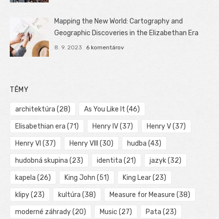
Mapping the New World: Cartography and
Geographic Discoveries in the Elizabethan Era
8. 9. 2023
6 komentárov
TÉMY
architektúra
(28)
As You Like It
(46)
Elisabethian era
(71)
Henry IV
(37)
Henry V
(37)
Henry VI
(37)
Henry VIII
(30)
hudba
(43)
hudobná skupina
(23)
identita
(21)
jazyk
(32)
kapela
(26)
King John
(51)
King Lear
(23)
klipy
(23)
kultúra
(38)
Measure for Measure
(38)
moderné záhrady
(20)
Music
(27)
Pata
(23)