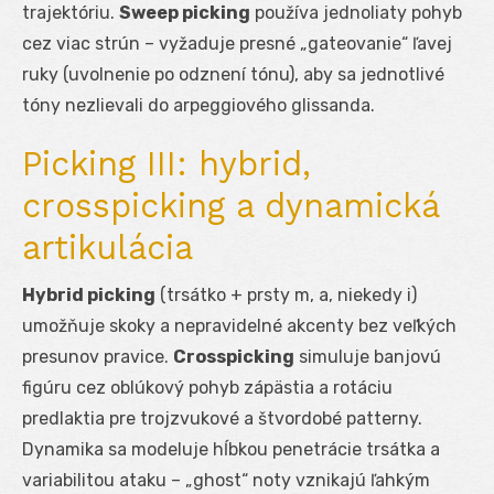
trajektóriu.
Sweep picking
používa jednoliaty pohyb
cez viac strún – vyžaduje presné „gateovanie“ ľavej
ruky (uvolnenie po odznení tónu), aby sa jednotlivé
tóny nezlievali do arpeggiového glissanda.
Picking III: hybrid,
crosspicking a dynamická
artikulácia
Hybrid picking
(trsátko + prsty m, a, niekedy i)
umožňuje skoky a nepravidelné akcenty bez veľkých
presunov pravice.
Crosspicking
simuluje banjovú
figúru cez oblúkový pohyb zápästia a rotáciu
predlaktia pre trojzvukové a štvordobé patterny.
Dynamika sa modeluje hĺbkou penetrácie trsátka a
variabilitou ataku – „ghost“ noty vznikajú ľahkým