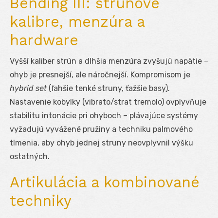
Bending III: strunové
kalibre, menzúra a
hardware
Vyšší kaliber strún a dlhšia menzúra zvyšujú napätie –
ohyb je presnejší, ale náročnejší. Kompromisom je
hybrid set
(ľahšie tenké struny, ťažšie basy).
Nastavenie kobylky (vibrato/strat tremolo) ovplyvňuje
stabilitu intonácie pri ohyboch – plávajúce systémy
vyžadujú vyvážené pružiny a techniku palmového
tlmenia, aby ohyb jednej struny neovplyvnil výšku
ostatných.
Artikulácia a kombinované
techniky