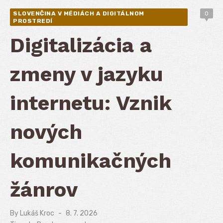
SLOVENČINA V MÉDIÁCH A DIGITÁLNOM
0
PROSTREDÍ
Digitalizácia a
zmeny v jazyku
internetu: Vznik
nových
komunikačných
žánrov
By
Lukáš Kroc
Posted
8. 7. 2026
on