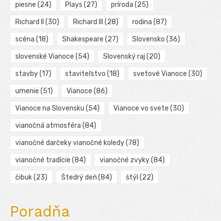
piesne
(24)
Plays
(27)
príroda
(25)
Richard II
(30)
Richard III
(28)
rodina
(87)
scéna
(18)
Shakespeare
(27)
Slovensko
(36)
slovenské Vianoce
(54)
Slovenský raj
(20)
stavby
(17)
staviteľstvo
(18)
svetové Vianoce
(30)
umenie
(51)
Vianoce
(86)
Vianoce na Slovensku
(54)
Vianoce vo svete
(30)
vianočná atmosféra
(84)
vianočné darčeky vianočné koledy
(78)
vianočné tradície
(84)
vianočné zvyky
(84)
čibuk
(23)
Štedrý deň
(84)
štýl
(22)
Poradňa