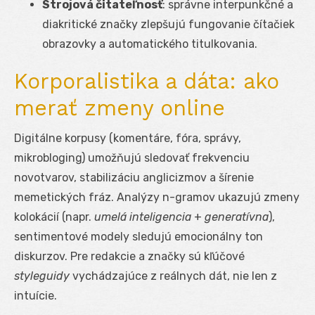
Strojová čitateľnosť
: správne interpunkčné a
diakritické značky zlepšujú fungovanie čítačiek
obrazovky a automatického titulkovania.
Korporalistika a dáta: ako
merať zmeny online
Digitálne korpusy (komentáre, fóra, správy,
mikrobloging) umožňujú sledovať frekvenciu
novotvarov, stabilizáciu anglicizmov a šírenie
memetických fráz. Analýzy n-gramov ukazujú zmeny
kolokácií (napr.
umelá inteligencia
+
generatívna
),
sentimentové modely sledujú emocionálny ton
diskurzov. Pre redakcie a značky sú kľúčové
styleguidy
vychádzajúce z reálnych dát, nie len z
intuície.