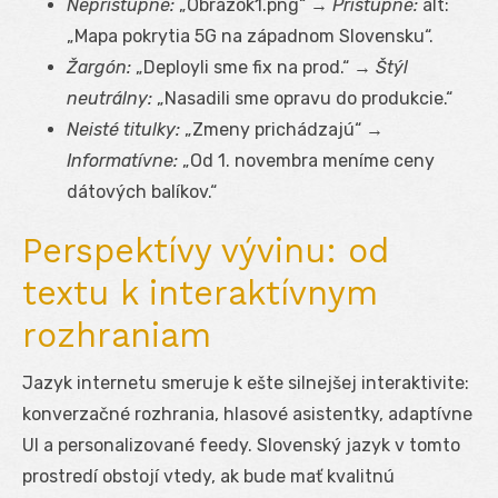
Neprístupné:
„Obrázok1.png“ →
Prístupné:
alt:
„Mapa pokrytia 5G na západnom Slovensku“.
Žargón:
„Deployli sme fix na prod.“ →
Štýl
neutrálny:
„Nasadili sme opravu do produkcie.“
Neisté titulky:
„Zmeny prichádzajú“ →
Informatívne:
„Od 1. novembra meníme ceny
dátových balíkov.“
Perspektívy vývinu: od
textu k interaktívnym
rozhraniam
Jazyk internetu smeruje k ešte silnejšej interaktivite:
konverzačné rozhrania, hlasové asistentky, adaptívne
UI a personalizované feedy. Slovenský jazyk v tomto
prostredí obstojí vtedy, ak bude mať kvalitnú