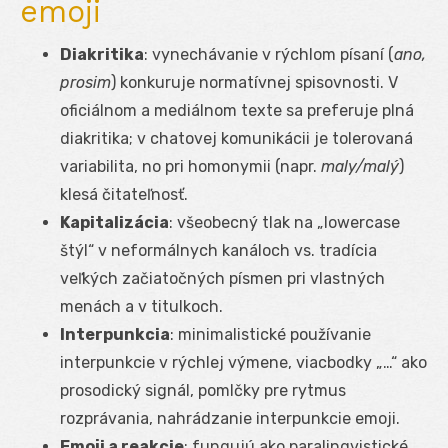
emoji
Diakritika
: vynechávanie v rýchlom písaní (
ano,
prosim
) konkuruje normatívnej spisovnosti. V
oficiálnom a mediálnom texte sa preferuje plná
diakritika; v chatovej komunikácii je tolerovaná
variabilita, no pri homonymii (napr.
maly/malý
)
klesá čitateľnosť.
Kapitalizácia
: všeobecný tlak na „lowercase
štýl“ v neformálnych kanáloch vs. tradícia
veľkých začiatočných písmen pri vlastných
menách a v titulkoch.
Interpunkcia
: minimalistické používanie
interpunkcie v rýchlej výmene, viacbodky „…“ ako
prosodický signál, pomlčky pre rytmus
rozprávania, nahrádzanie interpunkcie emoji.
Emoji a reakcie
: fungujú ako paralingvistické