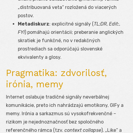
„distribuovaná veta“ rozložená do viacerých
postov.
Metadiskurz
: explicitné signály (
TL;DR
,
Edit:
,
FYI
) pomáhajú orientácii; preberanie anglických
skratiek je funkčné, no v redakčných
prostrediach sa odporúčajú slovenské
ekvivalenty a glosy.
Pragmatika: zdvorilosť,
irónia, memy
Internet oslabuje tradičné signály neverbálnej
komunikácie, preto ich nahrádzajú emotikony, GIFy a
memy. Irónia a sarkazmus sú vysokofrekvenčné –
rizikom je nejednoznačnosť bez spoločného
referenčného rámca (tzv.
context collapse
). „Like“ a