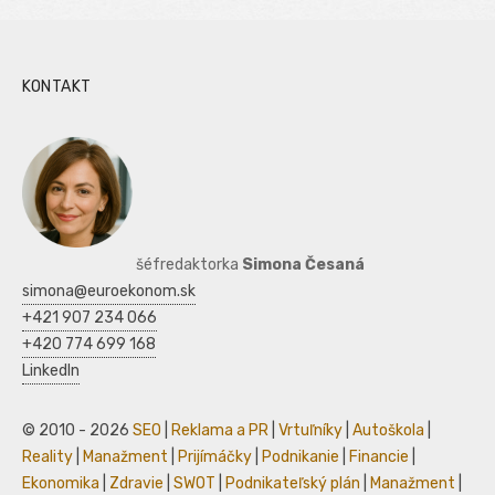
KONTAKT
šéfredaktorka
Simona Česaná
simona@euroekonom.sk
+421 907 234 066
+420 774 699 168
LinkedIn
© 2010 - 2026
SEO
|
Reklama a PR
|
Vrtuľníky
|
Autoškola
|
Reality
|
Manažment
|
Prijímáčky
|
Podnikanie
|
Financie
|
Ekonomika
|
Zdravie
|
SWOT
|
Podnikateľský plán
|
Manažment
|