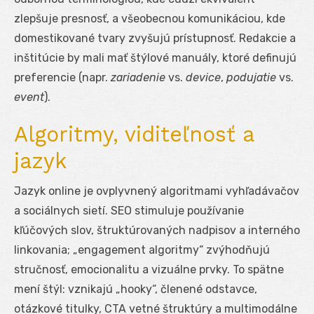
zlepšuje presnosť, a všeobecnou komunikáciou, kde
domestikované tvary zvyšujú prístupnosť. Redakcie a
inštitúcie by mali mať štýlové manuály, ktoré definujú
preferencie (napr.
zariadenie
vs.
device
,
podujatie
vs.
event
).
Algoritmy, viditeľnosť a
jazyk
Jazyk online je ovplyvnený algoritmami vyhľadávačov
a sociálnych sietí. SEO stimuluje používanie
kľúčových slov, štruktúrovaných nadpisov a interného
linkovania; „engagement algoritmy“ zvýhodňujú
stručnosť, emocionalitu a vizuálne prvky. To spätne
mení štýl: vznikajú „hooky“, členené odstavce,
otázkové titulky, CTA vetné štruktúry a multimodálne