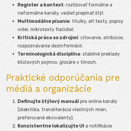
Register a kontext
: rozlišovať formálne a
neformálne kanály, vedieť prepínať štýl.
Multimodálne písanie
: titulky, alt texty, popisy
videí, mikrotexty tlačidiel.
Kritická práca so zdrojmi
: citovanie, atribúcie,
rozpoznávanie dezinformácií.
Terminologická disciplína
: stabilné preklady
kľúčových pojmov, glosáre v tímoch.
Praktické odporúčania pre
médiá a organizácie
Definujte štýlový manuál
pre online kanály
(diakritika, transliterácia vlastných mien,
preferované ekvivalenty).
Konzistentne lokalizujte UI
a notifikácie