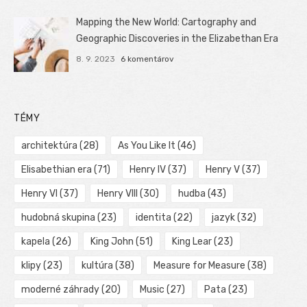
Mapping the New World: Cartography and
Geographic Discoveries in the Elizabethan Era
8. 9. 2023
6 komentárov
TÉMY
architektúra
(28)
As You Like It
(46)
Elisabethian era
(71)
Henry IV
(37)
Henry V
(37)
Henry VI
(37)
Henry VIII
(30)
hudba
(43)
hudobná skupina
(23)
identita
(22)
jazyk
(32)
kapela
(26)
King John
(51)
King Lear
(23)
klipy
(23)
kultúra
(38)
Measure for Measure
(38)
moderné záhrady
(20)
Music
(27)
Pata
(23)