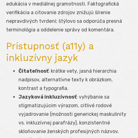
edukácia v mediálnej gramotnosti. Faktografická
verifikácia a citovanie zdrojov znižujú šírenie
nepravdivých tvrdení; štýlovo sa odporúča presná
terminológia a oddelenie správy od komentára.
Prístupnosť (a11y) a
inkluzívny jazyk
Čitateľnosť
: krátke vety, jasná hierarchia
nadpisov, alternatívne texty k obrázkom,
kontrast a typografia.
Jazyková inkluzívnosť
: vyhýbanie sa
stigmatizujúcim výrazom, citlivé rodové
vyjadrovanie (možnosti generickej maskulinity
vs. inkluzívnej parafrázy), konzistentné
skloňovanie ženských profesijných názvov.