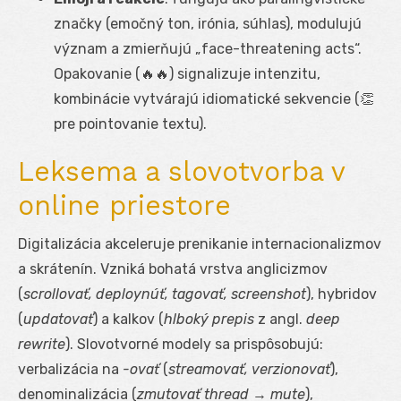
značky (emočný ton, irónia, súhlas), modulujú
význam a zmierňujú „face-threatening acts“.
Opakovanie (🔥🔥) signalizuje intenzitu,
kombinácie vytvárajú idiomatické sekvencie (👏
pre pointovanie textu).
Leksema a slovotvorba v
online priestore
Digitalizácia akceleruje prenikanie internacionalizmov
a skrátenín. Vzniká bohatá vrstva anglicizmov
(
scrollovať, deploynúť, tagovať, screenshot
), hybridov
(
updatovať
) a kalkov (
hlboký prepis
z angl.
deep
rewrite
). Slovotvorné modely sa prispôsobujú:
verbalizácia na
-ovať
(
streamovať, verzionovať
),
denominalizácia (
zmutovať thread
→
mute
),