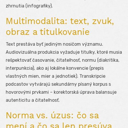
zhrnutia (infografiky).
Multimodalita: text, zvuk,
obraz a titulkovanie
Text prestáva byť jediným nosičom významu.
Audiovizuálna produkcia vyžaduje titulky, ktoré musia
rešpektovať časovanie, čitateľnosť, normu (diakritika,
interpunkcia), ako aj lokálne konvencie (prepis
vlastných mien, mier a jednotiek). Transkripcie
podcastov vytvárajú sekundárny písaný korpus s
hovorovými prvkami – korektorská úprava balansuje
autenticitu a čitateľnosť.
Norma vs. úzus: čo sa
mení a čo sa len presúva