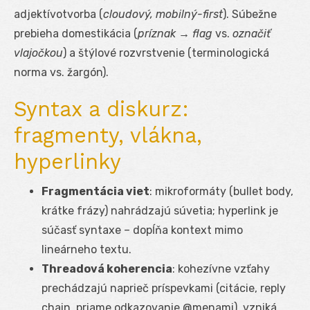
adjektívotvorba (
cloudový, mobilný-first
). Súbežne
prebieha domestikácia (
príznak → flag
vs.
označiť
vlajočkou
) a štýlové rozvrstvenie (terminologická
norma vs. žargón).
Syntax a diskurz:
fragmenty, vlákna,
hyperlinky
Fragmentácia viet
: mikroformáty (bullet body,
krátke frázy) nahrádzajú súvetia; hyperlink je
súčasť syntaxe – dopĺňa kontext mimo
lineárneho textu.
Threadová koherencia
: kohezívne vzťahy
prechádzajú naprieč príspevkami (citácie, reply
chain, priame odkazovanie @menami), vzniká