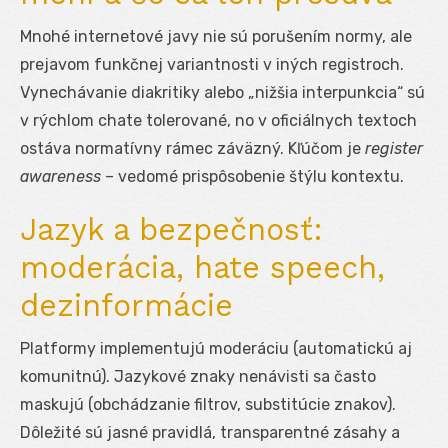
Mnohé internetové javy nie sú porušením normy, ale
prejavom funkčnej variantnosti v iných registroch.
Vynechávanie diakritiky alebo „nižšia interpunkcia“ sú
v rýchlom chate tolerované, no v oficiálnych textoch
ostáva normatívny rámec záväzný. Kľúčom je
register
awareness
– vedomé prispôsobenie štýlu kontextu.
Jazyk a bezpečnosť:
moderácia, hate speech,
dezinformácie
Platformy implementujú moderáciu (automatickú aj
komunitnú). Jazykové znaky nenávisti sa často
maskujú (obchádzanie filtrov, substitúcie znakov).
Dôležité sú jasné pravidlá, transparentné zásahy a