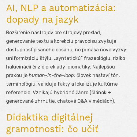
AI, NLP a automatizácia:
dopady na jazyk
Rozšírenie nástrojov pre strojový preklad,
generovanie textu a korekciu pravopisu zvyšuje
dostupnosť písaného obsahu, no prináša nové výzvy:
uniformizáciu štýlu, „syntetickú“ frazeológiu, riziko
halucinácií či zlé preklady idiomatiky. Najlepšou
praxou je
human-in-the-loop
: človek nastaví tón,
terminológiu, validuje fakty a lokalizuje kultúrne
referencie. Vznikajú hybridné žánre (článok +
generované zhrnutie, chatové Q&A v médiách).
Didaktika digitálnej
gramotnosti: čo učiť