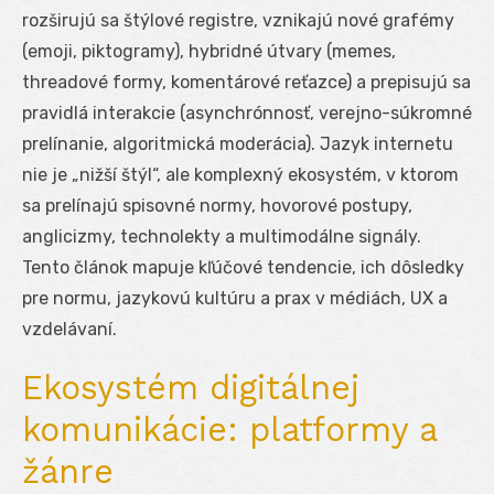
rozširujú sa štýlové registre, vznikajú nové grafémy
(emoji, piktogramy), hybridné útvary (memes,
threadové formy, komentárové reťazce) a prepisujú sa
pravidlá interakcie (asynchrónnosť, verejno-súkromné
prelínanie, algoritmická moderácia). Jazyk internetu
nie je „nižší štýl“, ale komplexný ekosystém, v ktorom
sa prelínajú spisovné normy, hovorové postupy,
anglicizmy, technolekty a multimodálne signály.
Tento článok mapuje kľúčové tendencie, ich dôsledky
pre normu, jazykovú kultúru a prax v médiách, UX a
vzdelávaní.
Ekosystém digitálnej
komunikácie: platformy a
žánre