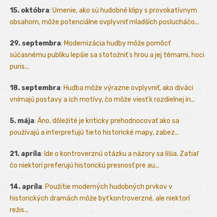
15. októbra
:
Umenie, ako sú hudobné klipy s provokatívnym
obsahom, môže potenciálne ovplyvniť mladších poslucháčo...
29. septembra
:
Modernizácia hudby môže pomôcť
súčasnému publiku lepšie sa stotožniť s hrou a jej témami, hoci
puris...
18. septembra
:
Hudba môže výrazne ovplyvniť, ako diváci
vnímajú postavy a ich motívy, čo môže viesť k rozdielnej in...
5. mája
:
Áno, dôležité je kriticky prehodnocovať ako sa
používajú a interpretujú tieto historické mapy, zabez...
21. apríla
:
Ide o kontroverznú otázku a názory sa líšia. Zatiaľ
čo niektorí preferujú historickú presnosť pre au...
14. apríla
:
Použitie moderných hudobných prvkov v
historických dramách môže byť kontroverzné, ale niektorí
režis...