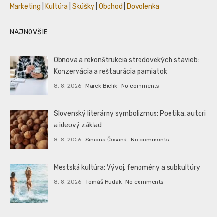
Marketing
|
Kultúra
|
Skúšky
|
Obchod
|
Dovolenka
NAJNOVŠIE
Obnova a rekonštrukcia stredovekých stavieb:
Konzervácia a reštaurácia pamiatok
8. 8. 2026
Marek Bielik
No comments
Slovenský literárny symbolizmus: Poetika, autori
a ideový základ
8. 8. 2026
Simona Česaná
No comments
Mestská kultúra: Vývoj, fenomény a subkultúry
8. 8. 2026
Tomáš Hudák
No comments