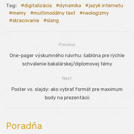
Tag:
digitalizácia
dynamika
jazyk internetu
memy
multimodálny text
neologizmy
skracovanie
slang
Previous
Navigácia
Previous
One-pager výskumného návrhu: šablóna pre rýchle
v
post:
schválenie bakalárskej/diplomovej témy
článku
Next
Next
Poster vs. slajdy: ako vybrať formát pre maximum
post:
body na prezentácii
Poradňa