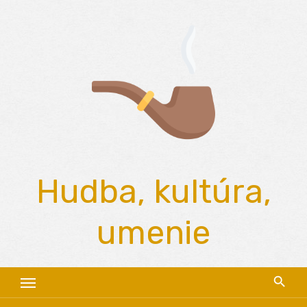
Skip
to
content
Hudba, kultúra,
umenie