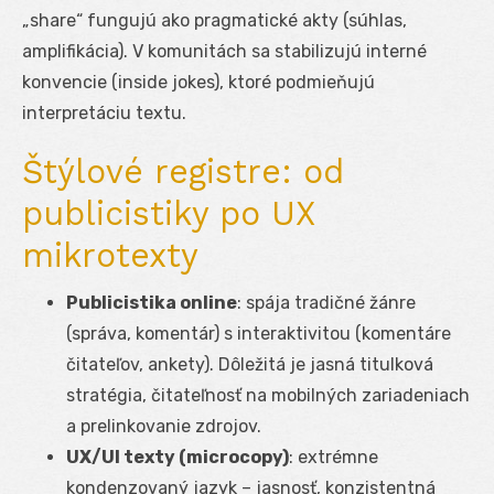
„share“ fungujú ako pragmatické akty (súhlas,
amplifikácia). V komunitách sa stabilizujú interné
konvencie (inside jokes), ktoré podmieňujú
interpretáciu textu.
Štýlové registre: od
publicistiky po UX
mikrotexty
Publicistika online
: spája tradičné žánre
(správa, komentár) s interaktivitou (komentáre
čitateľov, ankety). Dôležitá je jasná titulková
stratégia, čitateľnosť na mobilných zariadeniach
a prelinkovanie zdrojov.
UX/UI texty (microcopy)
: extrémne
kondenzovaný jazyk – jasnosť, konzistentná