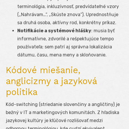
terminológia, inkluzívnosť, predvídateľné vzory
(„Nahrávam…“, „Skúste znova“). Uprednostňuje
sa druhá osoba, aktívny rod, konkrétny príkaz.
Notifikácie a systémové hlášky
: musia byť
informatívne, zdvorilé a rešpektujúce tempo
používateľa; sem patrí aj správna lokalizácia
dátumu, času, mena meny a skloňovanie.
Kódové miešanie,
anglicizmy a jazyková
politika
Kód-switching (striedanie slovenčiny a angličtiny) je
bežný v IT a marketingových komunitách. Z hľadiska
jazykovej kultúry je kľúčové rozlišovať medzi
odbornou terminológiou, kde cudzí ekvivalent