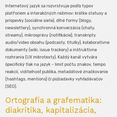
Internetový jazyk sa rozvrstvuje podľa typov
platforiem a interakčných režimov: krátke statusy a
príspevky (sociálne siete), dlhé formy (blogy,
newslettery), synchronná konverzácia (chaty,
streamy), mikrosprávy (notifikácie), transkripty
audio/video obsahu (podcasty, titulky), kolaboratívne
dokumenty (wiki, issue trackery) a inštruktívne
rozhrania (UX mikrotexty). Každý kanál vytvára
špecifický tlak na jazyk – limit počtu znakov, tempo
reakcií, viditeľnosť publika, metadátové značkovanie
(hashtags, mentions) či požiadavky vyhľadávačov
(SEO).
Ortografia a grafematika:
diakritika, kapitalizácia,