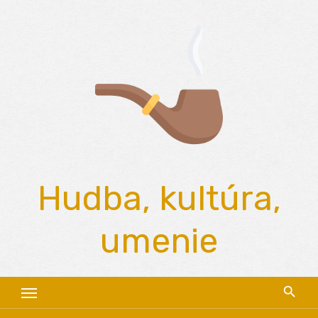
Skip
to
content
Hudba, kultúra,
umenie