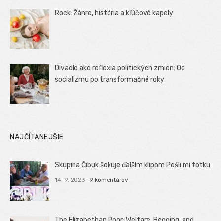
Rock: Žánre, história a kľúčové kapely
Divadlo ako reflexia politických zmien: Od
socializmu po transformačné roky
NAJČÍTANEJŠIE
Skupina Čibuk šokuje ďalším klipom Pošli mi fotku
14. 9. 2023
9 komentárov
The Elizabethan Poor: Welfare, Begging, and