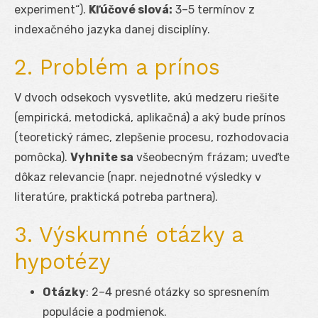
experiment“).
Kľúčové slová:
3–5 termínov z
indexačného jazyka danej disciplíny.
2. Problém a prínos
V dvoch odsekoch vysvetlite, akú medzeru riešite
(empirická, metodická, aplikačná) a aký bude prínos
(teoretický rámec, zlepšenie procesu, rozhodovacia
pomôcka).
Vyhnite sa
všeobecným frázam; uveďte
dôkaz relevancie (napr. nejednotné výsledky v
literatúre, praktická potreba partnera).
3. Výskumné otázky a
hypotézy
Otázky
: 2–4 presné otázky so spresnením
populácie a podmienok.