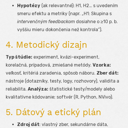
Hypotézy
(ak relevantné): H1, H2… s uvedením
smeru efektu a metriky (napr. „H1: Skupina s
intervenčným feedbackom
dosiahne o ≥10 p. b.
vyššiu mieru dokončenia než kontrola“).
4. Metodický dizajn
Typ štúdie:
experiment, kvázi-experiment,
korelačná, prípadová, zmiešané metódy.
Vzorka:
veľkosť, kritériá zaradenia, spôsob náboru.
Zber dát:
nástroje (dotazníky, testy, logy, rozhovory), validita a
reliabilita.
Analýza:
štatistické testy/modely alebo
kvalitatívne kódovanie; softvér (R, Python, NVivo).
5. Dátový a etický plán
Zdroj dát
: vlastný zber, sekundárne dáta,