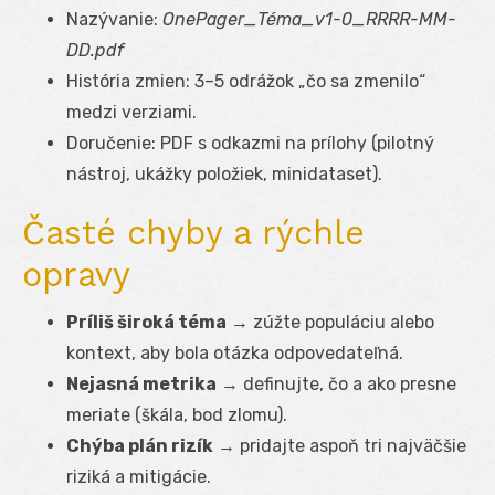
Nazývanie:
OnePager_Téma_v1-0_RRRR-MM-
DD.pdf
História zmien: 3–5 odrážok „čo sa zmenilo“
medzi verziami.
Doručenie: PDF s odkazmi na prílohy (pilotný
nástroj, ukážky položiek, minidataset).
Časté chyby a rýchle
opravy
Príliš široká téma
→ zúžte populáciu alebo
kontext, aby bola otázka odpovedateľná.
Nejasná metrika
→ definujte, čo a ako presne
meriate (škála, bod zlomu).
Chýba plán rizík
→ pridajte aspoň tri najväčšie
riziká a mitigácie.