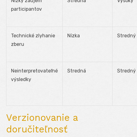
Nízky záujem
Stredná
Vysoký
participantov
Technické zlyhanie
Nízka
Stredný
zberu
Neinterpretovateľné
Stredná
Stredný
výsledky
Verzionovanie a
doručiteľnosť