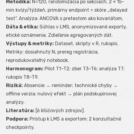
Metodika:
N=120, randomizácia po sekciách, 2 × 15-
min kvízy/týždeň, primárny endpoint = skóre „delayed
test“. Analýza: ANCOVA s pretestom ako kovariátom.
Dáta & etika:
Súhlas v LMS, anonymizované exporty,
etické oznámenie. Zdieľanie agregovaných dát.
Výstupy & metriky:
Dataset, skripty v R, rukopis.
Metriky: dosiahnutý N, prereg registrácia,
reprodukovateľný notebook.
Harmonogram:
Pilot T1–T2; zber T3–T6; analýza T7;
rukopis T8–T9.
Riziká:
Absencie → reminder; technické chyby →
offline verzia; nulový efekt → plán podskupinovej
analýzy.
Literatúra:
[6 kľúčových zdrojov].
Podpora:
Prístup k LMS a exportom; 2 konzultačné
checkpointy.