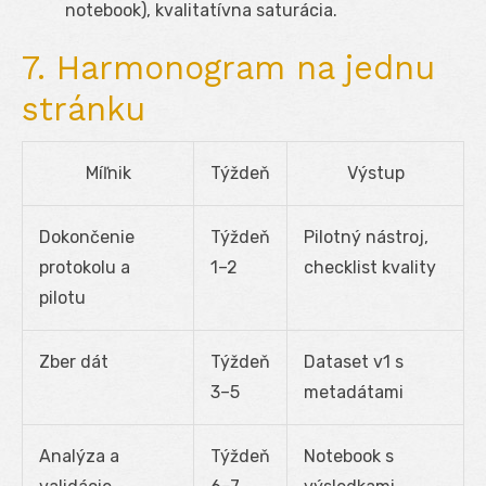
notebook), kvalitatívna saturácia.
7. Harmonogram na jednu
stránku
Míľnik
Týždeň
Výstup
Dokončenie
Týždeň
Pilotný nástroj,
protokolu a
1–2
checklist kvality
pilotu
Zber dát
Týždeň
Dataset v1 s
3–5
metadátami
Analýza a
Týždeň
Notebook s