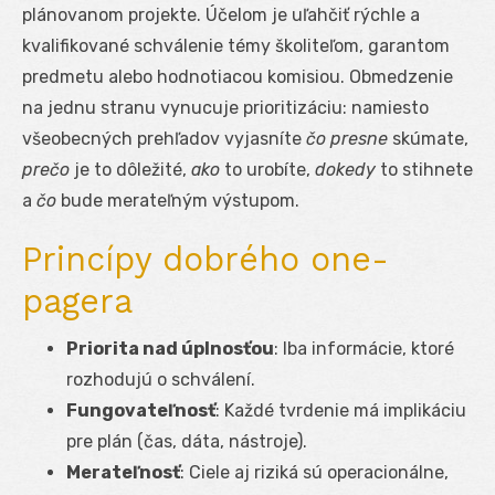
plánovanom projekte. Účelom je uľahčiť rýchle a
kvalifikované schválenie témy školiteľom, garantom
predmetu alebo hodnotiacou komisiou. Obmedzenie
na jednu stranu vynucuje prioritizáciu: namiesto
všeobecných prehľadov vyjasníte
čo presne
skúmate,
prečo
je to dôležité,
ako
to urobíte,
dokedy
to stihnete
a
čo
bude merateľným výstupom.
Princípy dobrého one-
pagera
Priorita nad úplnosťou
: Iba informácie, ktoré
rozhodujú o schválení.
Fungovateľnosť
: Každé tvrdenie má implikáciu
pre plán (čas, dáta, nástroje).
Merateľnosť
: Ciele aj riziká sú operacionálne,