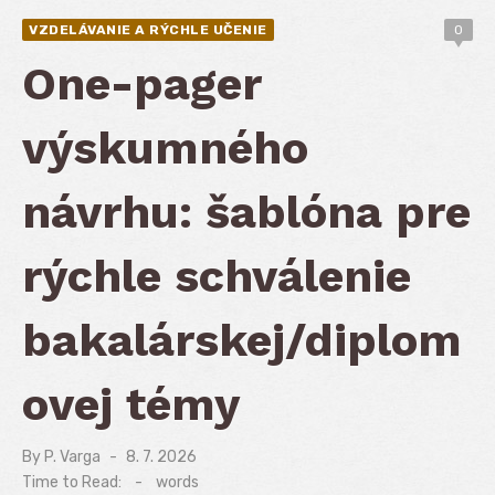
VZDELÁVANIE A RÝCHLE UČENIE
0
One-pager
výskumného
návrhu: šablóna pre
rýchle schválenie
bakalárskej/diplom
ovej témy
By
P. Varga
Posted
8. 7. 2026
on
Time to Read:
-
words