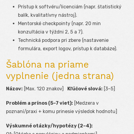
Prístup k softvéru/licenciám (napr. štatistický
balík, kvalitatívny nástroj).
Mentorské checkpointy (napr. 20 min
konzultácia v týždni 2, 5 a 7).
Technická podpora pri zbere (nastavenie
formulára, export logov, prístup k databáze).
Šablóna na priame
vyplnenie (jedna strana)
Názov:
[Max. 120 znakov]
Kľúčové slová:
[3–5]
Problém a prínos (5–7 viet):
[Medzera v
poznaní/praxi + komu prinesie výsledok hodnotu]
Výskumné otázky/hypotézy (2–4):