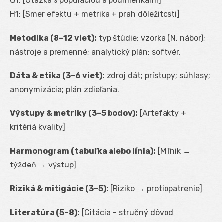
Q1: [Otázka s populáciou a podmienkami]
H1: [Smer efektu + metrika + prah dôležitosti]
Metodika (8–12 viet):
typ štúdie; vzorka (N, nábor);
nástroje a premenné; analytický plán; softvér.
Dáta & etika (3–6 viet):
zdroj dát; prístupy; súhlasy;
anonymizácia; plán zdieľania.
Výstupy & metriky (3–5 bodov):
[Artefakty +
kritériá kvality]
Harmonogram (tabuľka alebo línia):
[Míľnik →
týždeň → výstup]
Riziká & mitigácie (3–5):
[Riziko → protiopatrenie]
Literatúra (5–8):
[Citácia – stručný dôvod