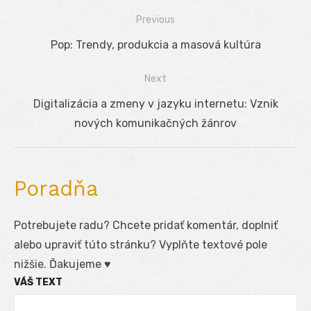
Previous
Navigácia
Previous
Pop: Trendy, produkcia a masová kultúra
v
post:
Next
článku
Next
Digitalizácia a zmeny v jazyku internetu: Vznik
post:
nových komunikačných žánrov
Poradňa
Potrebujete radu? Chcete pridať komentár, doplniť
alebo upraviť túto stránku? Vyplňte textové pole
nižšie. Ďakujeme ♥
VÁŠ TEXT