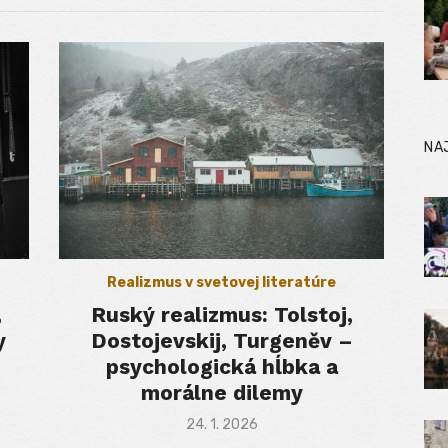
NA
Realizmus v svetovej literatúre
,
Ruský realizmus: Tolstoj,
y
Dostojevskij, Turgeněv –
psychologická hĺbka a
morálne dilemy
Posted
24. 1. 2026
on