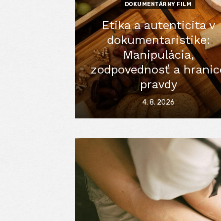
DOKUMENTÁRNY FILM
Etika a autenticita v
dokumentaristike:
Manipulácia,
zodpovednosť a hranic
pravdy
Posted
4. 8. 2026
on