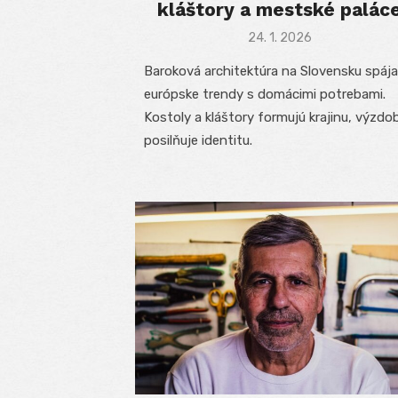
kláštory a mestské palác
Posted
24. 1. 2026
on
Baroková architektúra na Slovensku spája
európske trendy s domácimi potrebami.
Kostoly a kláštory formujú krajinu, výzdo
posilňuje identitu.