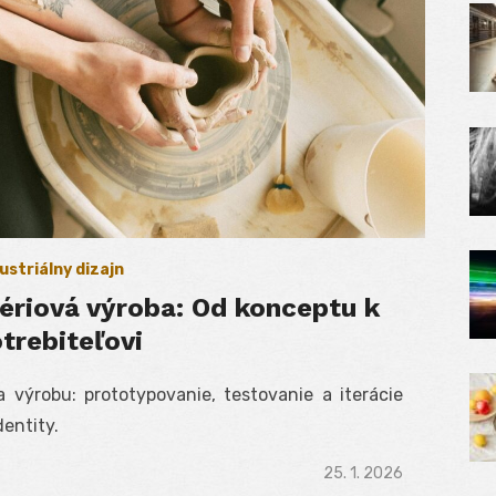
ustriálny dizajn
sériová výroba: Od konceptu k
trebiteľovi
a výrobu: prototypovanie, testovanie a iterácie
entity.
Posted
25. 1. 2026
on