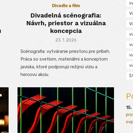
s
Divadlo a film
V
Divadelná scénografia:
Návrh, priestor a vizuálna
V
u
koncepcia
v
Posted
23. 1. 2026
v
on
Scénografia: vytváranie priestoru pre príbeh.
v
Práca so svetlom, materiálmi a konceptom
v
javiska, ktoré podporujú režijnú víziu a
hercovu akciu.
Š
P
15.
pro
ovp