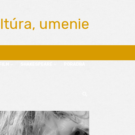
ltúra, umenie
FILM
SHAKESPEARE
PORADŇA