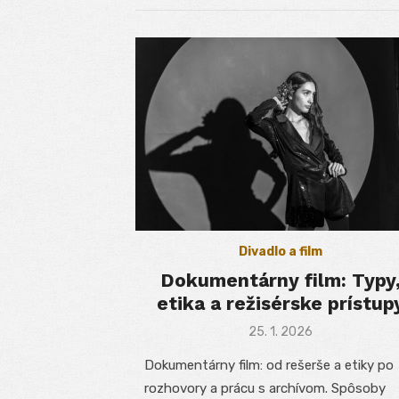
Divadlo a film
Dokumentárny film: Typy
etika a režisérske prístup
Posted
25. 1. 2026
on
Dokumentárny film: od rešerše a etiky po
rozhovory a prácu s archívom. Spôsoby