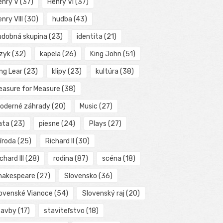
enry V
(37)
Henry VI
(37)
nry VIII
(30)
hudba
(43)
udobná skupina
(23)
identita
(21)
azyk
(32)
kapela
(26)
King John
(51)
ng Lear
(23)
klipy
(23)
kultúra
(38)
easure for Measure
(38)
oderné záhrady
(20)
Music
(27)
ata
(23)
piesne
(24)
Plays
(27)
íroda
(25)
Richard II
(30)
chard III
(28)
rodina
(87)
scéna
(18)
hakespeare
(27)
Slovensko
(36)
lovenské Vianoce
(54)
Slovenský raj
(20)
tavby
(17)
staviteľstvo
(18)