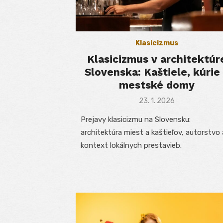
Klasicizmus
Klasicizmus v architektúr
Slovenska: Kaštiele, kúrie
mestské domy
Posted
23. 1. 2026
on
Prejavy klasicizmu na Slovensku:
architektúra miest a kaštieľov, autorstvo 
kontext lokálnych prestavieb.