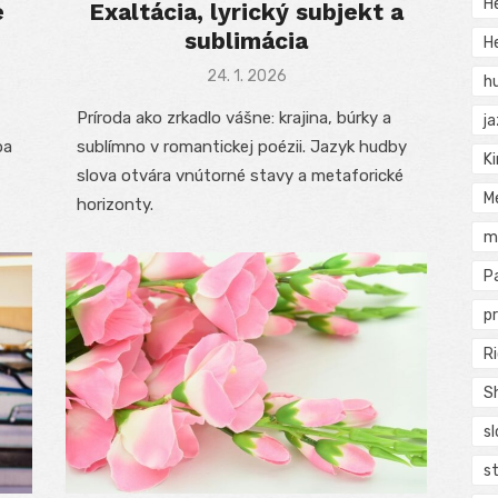
H
e
Exaltácia, lyrický subjekt a
sublimácia
He
Posted
24. 1. 2026
h
on
Príroda ako zrkadlo vášne: krajina, búrky a
j
ba
sublímno v romantickej poézii. Jazyk hudby
Ki
slova otvára vnútorné stavy a metaforické
M
horizonty.
m
P
pr
Ri
S
s
s