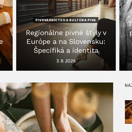
PIVOVARNÍCTVO A KULTÚRA PIVA
T
Regionálne pivné štýly v
e
Európe a na Slovensku:
Špecifiká a identita
Posted
3. 8. 2026
on
NA