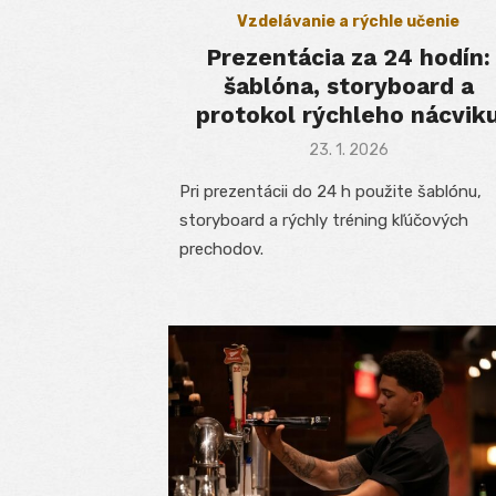
Vzdelávanie a rýchle učenie
Prezentácia za 24 hodín:
šablóna, storyboard a
protokol rýchleho nácvik
Posted
23. 1. 2026
on
Pri prezentácii do 24 h použite šablónu,
storyboard a rýchly tréning kľúčových
prechodov.