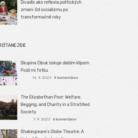
Divadlo ako reflexia politických
zmien: Od socializmu po
transformačné roky
JČÍTANEJŠIE
Skupina Čibuk šokuje ďalším klipom
Pošli mi fotku
14. 9. 2023
9 komentárov
The Elizabethan Poor: Welfare,
Begging, and Charity in a Stratified
Society
7. 9. 2023
6 komentárov
Shakespeare’s Globe Theatre: A