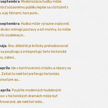
. septembra
:
Modernizácia hudby môže
ôcť súčasnému publiku lepšie sa stotožniť s
 a jej témami, hoci puris...
. septembra
:
Hudba môže výrazne ovplyvniť,
 diváci vnímajú postavy a ich motívy, čo môže
ť k rozdielnej in...
mája
:
Áno, dôležité je kriticky prehodnocovať
 sa používajú a interpretujú tieto historické
y, zabez...
 apríla
:
Ide o kontroverznú otázku a názory sa
a. Zatiaľ čo niektorí preferujú historickú
nosť pre au...
 apríla
:
Použitie moderných hudobných
kov v historických dramách môže byť
roverzné, ale niektorí režis...