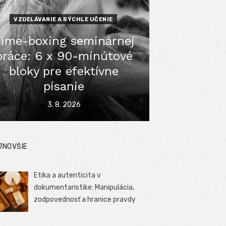
VZDELÁVANIE A RÝCHLE UČENIE
ime-boxing seminárnej
práce: 6 x 90-minútové
bloky pre efektívne
písanie
Posted
3. 8. 2026
on
JNOVŠIE
Etika a autenticita v
dokumentaristike: Manipulácia,
zodpovednosť a hranice pravdy