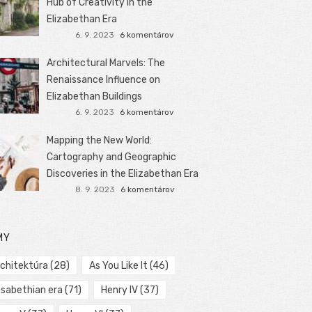
Hub of Creativity in the
Elizabethan Era
6. 9. 2023
6 komentárov
Architectural Marvels: The
Renaissance Influence on
Elizabethan Buildings
6. 9. 2023
6 komentárov
Mapping the New World:
Cartography and Geographic
Discoveries in the Elizabethan Era
8. 9. 2023
6 komentárov
MY
rchitektúra
(28)
As You Like It
(46)
isabethian era
(71)
Henry IV
(37)