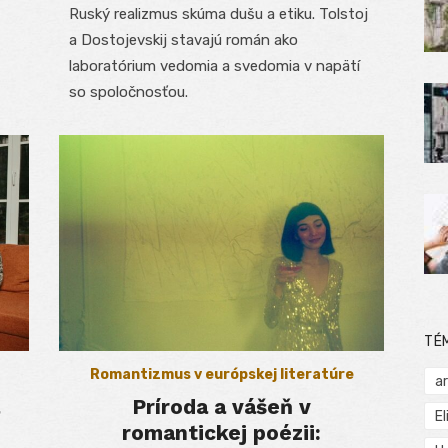
Ruský realizmus skúma dušu a etiku. Tolstoj
a Dostojevskij stavajú román ako
laboratórium vedomia a svedomia v napätí
so spoločnosťou.
TÉ
Romantizmus v európskej literatúre
a
Príroda a vášeň v
El
romantickej poézii: