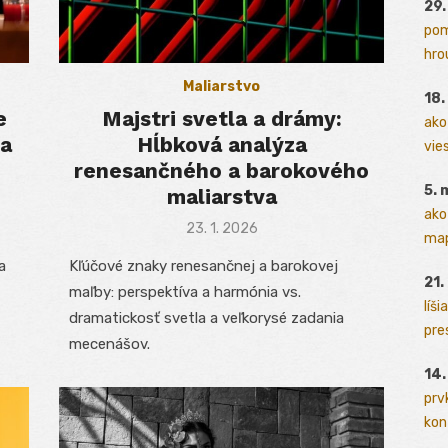
29
pom
hrou
Maliarstvo
18
e
Majstri svetla a drámy:
ako
 a
Hĺbková analýza
vies
renesančného a barokového
5. 
maliarstva
ako
Posted
23. 1. 2026
map
on
a
Kľúčové znaky renesančnej a barokovej
21.
maľby: perspektíva a harmónia vs.
líši
dramatickosť svetla a veľkorysé zadania
pres
mecenášov.
14.
prv
kont