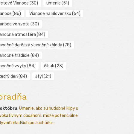
vetové Vianoce
(30)
umenie
(51)
ianoce
(86)
Vianoce na Slovensku
(54)
ianoce vo svete
(30)
ianočná atmosféra
(84)
ianočné darčeky vianočné koledy
(78)
ianočné tradície
(84)
ianočné zvyky
(84)
čibuk
(23)
tedrý deň
(84)
štýl
(21)
oradňa
 októbra
:
Umenie, ako sú hudobné klipy s
vokatívnym obsahom, môže potenciálne
lyvniť mladších poslucháčo...