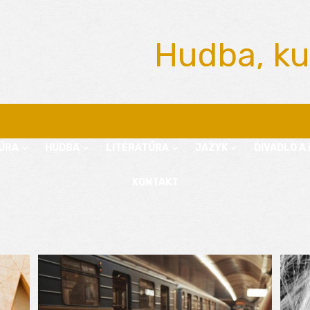
Hudba, ku
ÚRA
HUDBA
LITERATÚRA
JAZYK
DIVADLO A 
KONTAKT