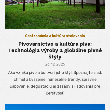
Gastronómia a kultúra stolovania
Pivovarníctvo a kultúra piva:
Technológia výroby a globálne pivné
štýly
Posted
26. 12. 2025
on
Ako vzniká pivo a čo tvorí jeho štýl. Spoznajte slad,
chmeľ a kvasenie, remeselné trendy, správne
čapovanie, degustáciu aj zásady skladovania pre
čerstvosť.