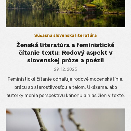
Súčasná slovenská literatúra
Ženská literatúra a feministické
čítanie textu: Rodový aspekt v
slovenskej próze a poézii
Posted
29. 12. 2025
on
Feministické čítanie odhaľuje rodové mocenské línie,
prácu so starostlivosťou a telom. Ukážeme, ako
autorky menia perspektívu kánonu a hlas žien v texte.