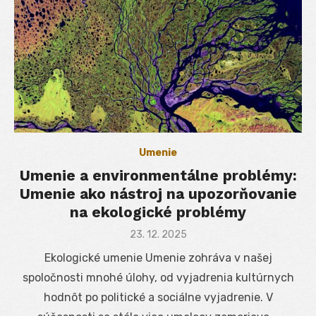
Umenie
Umenie a environmentálne problémy:
Umenie ako nástroj na upozorňovanie
na ekologické problémy
Posted
23. 12. 2025
on
Ekologické umenie Umenie zohráva v našej
spoločnosti mnohé úlohy, od vyjadrenia kultúrnych
hodnôt po politické a sociálne vyjadrenie. V