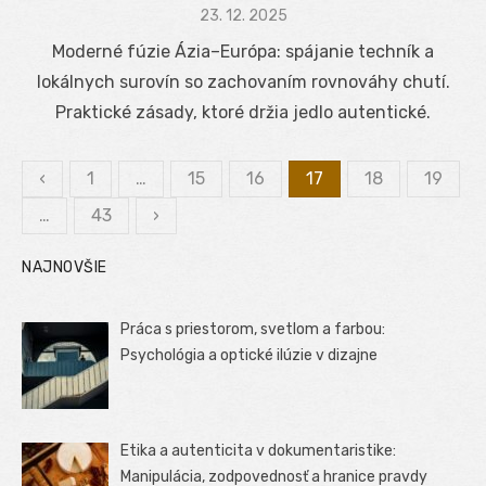
Posted
23. 12. 2025
on
Moderné fúzie Ázia–Európa: spájanie techník a
lokálnych surovín so zachovaním rovnováhy chutí.
Praktické zásady, ktoré držia jedlo autentické.
‹
1
…
15
16
17
18
19
Stránkovanie
…
43
›
príspevkov
NAJNOVŠIE
Práca s priestorom, svetlom a farbou:
Psychológia a optické ilúzie v dizajne
Etika a autenticita v dokumentaristike:
Manipulácia, zodpovednosť a hranice pravdy