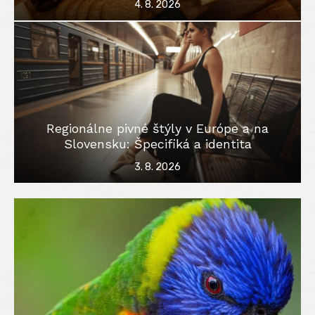
Posted
4. 8. 2026
on
Regionálne pivné štýly v Európe a na
Slovensku: Špecifiká a identita
Posted
3. 8. 2026
on