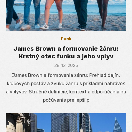
Funk
James Brown a formovanie žánru:
Krstný otec funku a jeho vplyv
Posted
28. 12. 2025
on
James Brown a formovanie žánru: Prehľad dejín,
kľúčových postáv a zvuku žánru s príkladmi nahrávok
a vplyvov. Stručné definície, kontext a odporúčania na
počúvanie pre lepší p