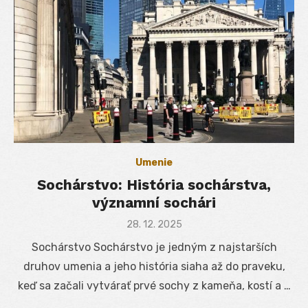
Umenie
Sochárstvo: História sochárstva,
významní sochári
Posted
28. 12. 2025
on
Sochárstvo Sochárstvo je jedným z najstarších
druhov umenia a jeho história siaha až do praveku,
keď sa začali vytvárať prvé sochy z kameňa, kostí a …