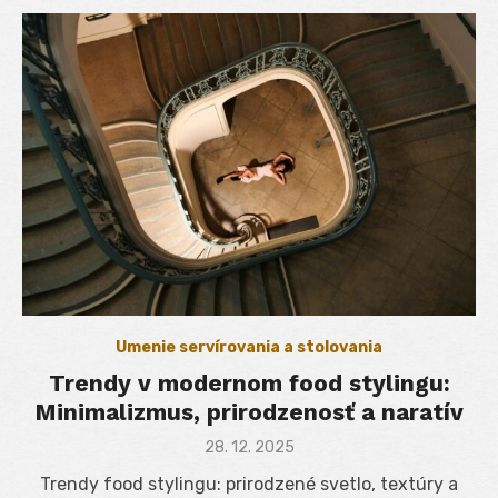
Umenie servírovania a stolovania
Trendy v modernom food stylingu:
Minimalizmus, prirodzenosť a naratív
Posted
28. 12. 2025
on
Trendy food stylingu: prirodzené svetlo, textúry a