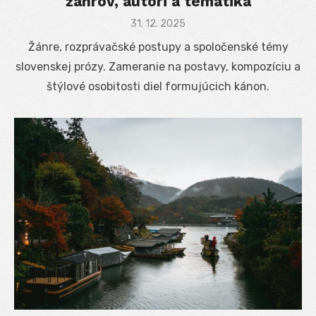
žánrov, autori a tematika
Posted
31. 12. 2025
on
Žánre, rozprávačské postupy a spoločenské témy
slovenskej prózy. Zameranie na postavy, kompozíciu a
štýlové osobitosti diel formujúcich kánon.