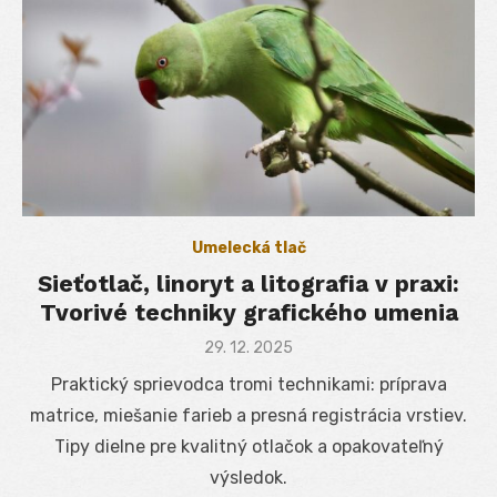
Umelecká tlač
Sieťotlač, linoryt a litografia v praxi:
Tvorivé techniky grafického umenia
Posted
29. 12. 2025
on
Praktický sprievodca tromi technikami: príprava
matrice, miešanie farieb a presná registrácia vrstiev.
Tipy dielne pre kvalitný otlačok a opakovateľný
výsledok.