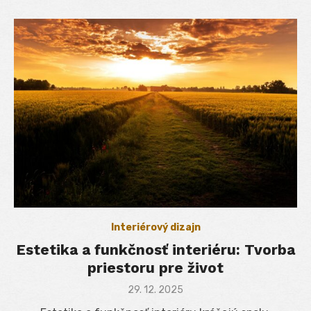
Interiérový dizajn
Estetika a funkčnosť interiéru: Tvorba
priestoru pre život
Posted
29. 12. 2025
on