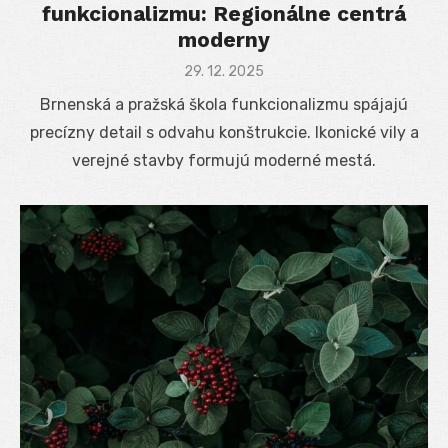
funkcionalizmu: Regionálne centrá
moderny
Posted
29. 12. 2025
on
Brnenská a pražská škola funkcionalizmu spájajú
precízny detail s odvahu konštrukcie. Ikonické vily a
verejné stavby formujú moderné mestá.