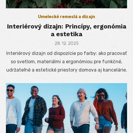
Umelecké remeslá a dizajn
Interiérový dizajn: Princípy, ergonómia
a estetika
Posted
28. 12. 2025
on
Interiérový dizajn od dispozície po farby: ako pracovať
so svetlom, materiálmi a ergonómiou pre funkčné,
udržateľné a estetické priestory domova aj kancelárie.