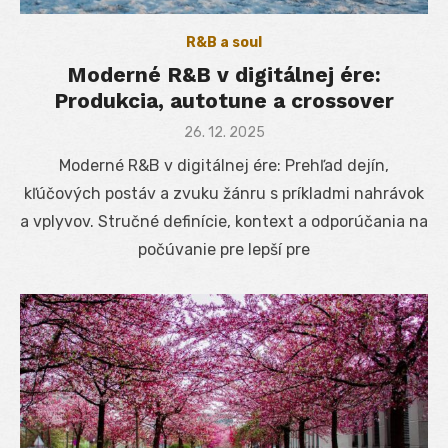
R&B a soul
Moderné R&B v digitálnej ére:
Produkcia, autotune a crossover
Posted
26. 12. 2025
on
Moderné R&B v digitálnej ére: Prehľad dejín,
kľúčových postáv a zvuku žánru s príkladmi nahrávok
a vplyvov. Stručné definície, kontext a odporúčania na
počúvanie pre lepší pre