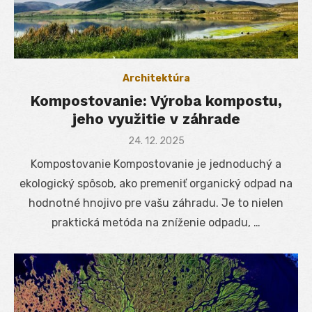
Architektúra
Kompostovanie: Výroba kompostu,
jeho využitie v záhrade
Posted
24. 12. 2025
on
Kompostovanie Kompostovanie je jednoduchý a
ekologický spôsob, ako premeniť organický odpad na
hodnotné hnojivo pre vašu záhradu. Je to nielen
praktická metóda na zníženie odpadu, …