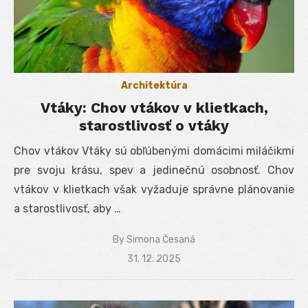
Architektúra
Vtáky: Chov vtákov v klietkach,
starostlivosť o vtáky
Chov vtákov Vtáky sú obľúbenými domácimi miláčikmi
pre svoju krásu, spev a jedinečnú osobnosť. Chov
vtákov v klietkach však vyžaduje správne plánovanie
a starostlivosť, aby …
By
Simona Česaná
Posted
31. 12. 2025
on