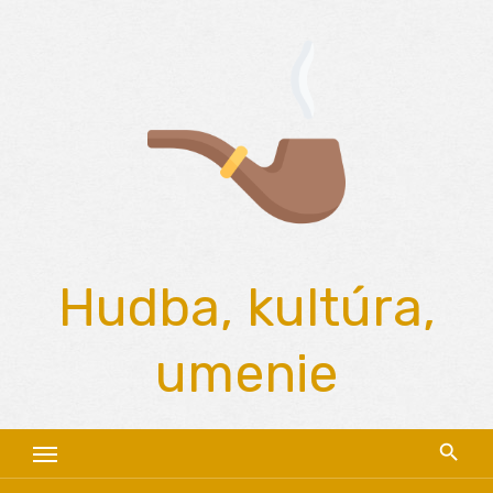
Skip
to
content
Hudba, kultúra,
umenie