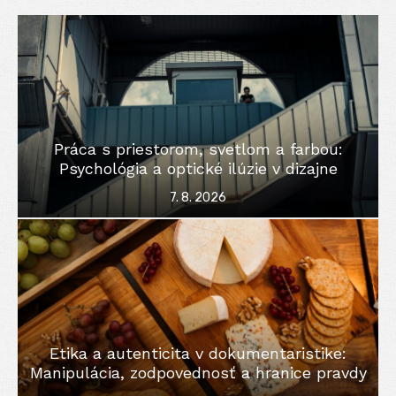
Práca s priestorom, svetlom a farbou:
Psychológia a optické ilúzie v dizajne
Posted
7. 8. 2026
on
Etika a autenticita v dokumentaristike:
Manipulácia, zodpovednosť a hranice pravdy