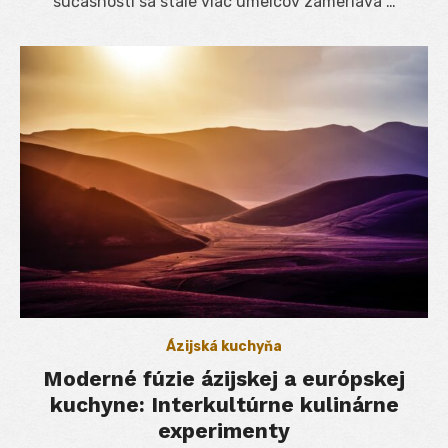
súčasnosti sa stále viac umelcov zameriava …
Ázijská kuchyňa
Moderné fúzie ázijskej a európskej
kuchyne: Interkultúrne kulinárne
experimenty