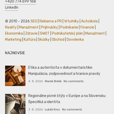
+420 774 699 168
LinkedIn
© 2010 - 2026
SEO
|
Reklama a PR
|
Vrtuľníky
|
Autoškola
|
Reality
|
Manažment
|
Prijímáčky
|
Podnikanie
|
Financie
|
Ekonomika
|
Zdravie
|
SWOT
|
Podnikateľský plán
|
Manažment
|
Marketing
|
Kultúra
|
Skúšky
|
Obchod
|
Dovolenka
NAJNOVŠIE
Etika a autenticita v dokumentaristike:
Manipulácia, zodpovednosť a hranice pravdy
4. 8. 2026
Marek Bielik
No comments
Regionálne pivné štýly v Európe a na Slovensku:
Špecifiká a identita
3. 8. 2026
Lukáš Kroc
No comments