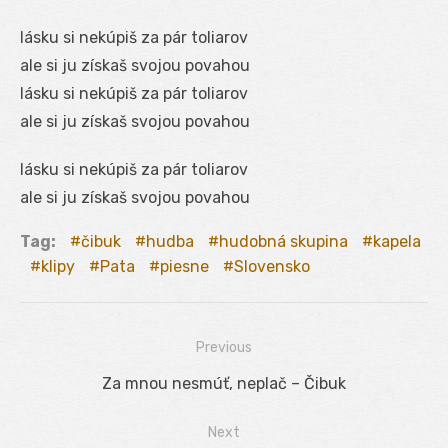
lásku si nekúpiš za pár toliarov
ale si ju získaš svojou povahou
lásku si nekúpiš za pár toliarov
ale si ju získaš svojou povahou
lásku si nekúpiš za pár toliarov
ale si ju získaš svojou povahou
Tag:
čibuk
hudba
hudobná skupina
kapela
klipy
Pata
piesne
Slovensko
Previous
Navigácia
Previous
Za mnou nesmúť, neplač – Čibuk
v
post:
Next
článku