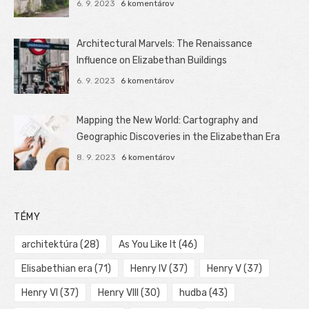
6. 9. 2023
6 komentárov
Architectural Marvels: The Renaissance
Influence on Elizabethan Buildings
6. 9. 2023
6 komentárov
Mapping the New World: Cartography and
Geographic Discoveries in the Elizabethan Era
8. 9. 2023
6 komentárov
TÉMY
architektúra
(28)
As You Like It
(46)
Elisabethian era
(71)
Henry IV
(37)
Henry V
(37)
Henry VI
(37)
Henry VIII
(30)
hudba
(43)