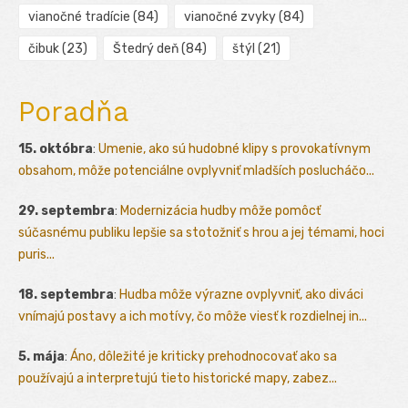
vianočné tradície
(84)
vianočné zvyky
(84)
čibuk
(23)
Štedrý deň
(84)
štýl
(21)
Poradňa
15. októbra
:
Umenie, ako sú hudobné klipy s provokatívnym
obsahom, môže potenciálne ovplyvniť mladších poslucháčo...
29. septembra
:
Modernizácia hudby môže pomôcť
súčasnému publiku lepšie sa stotožniť s hrou a jej témami, hoci
puris...
18. septembra
:
Hudba môže výrazne ovplyvniť, ako diváci
vnímajú postavy a ich motívy, čo môže viesť k rozdielnej in...
5. mája
:
Áno, dôležité je kriticky prehodnocovať ako sa
používajú a interpretujú tieto historické mapy, zabez...