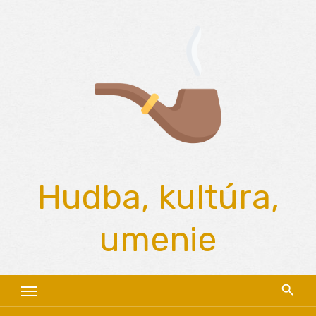
Skip
to
content
Hudba, kultúra,
umenie