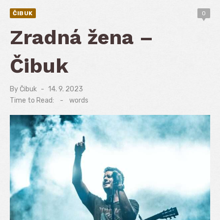
ČIBUK
0
Zradná žena –
Čibuk
By
Čibuk
Posted
14. 9. 2023
on
Time to Read:
-
words