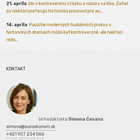
21. apríla
:
Ide o kontroverznú otázku a názory sa líšia. Zatiaľ
čo niektorí preferujú historickú presnosť pre au...
14. apríla
:
Použitie moderných hudobných prvkov v
historických dramách môže byť kontroverzné, ale niektorí
režis...
KONTAKT
šéfredaktorka
Simona Česaná
simona@euroekonom.sk
+421 907 234 066