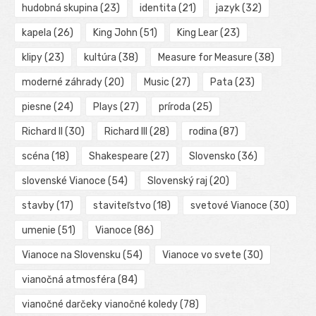
hudobná skupina
(23)
identita
(21)
jazyk
(32)
kapela
(26)
King John
(51)
King Lear
(23)
klipy
(23)
kultúra
(38)
Measure for Measure
(38)
moderné záhrady
(20)
Music
(27)
Pata
(23)
piesne
(24)
Plays
(27)
príroda
(25)
Richard II
(30)
Richard III
(28)
rodina
(87)
scéna
(18)
Shakespeare
(27)
Slovensko
(36)
slovenské Vianoce
(54)
Slovenský raj
(20)
stavby
(17)
staviteľstvo
(18)
svetové Vianoce
(30)
umenie
(51)
Vianoce
(86)
Vianoce na Slovensku
(54)
Vianoce vo svete
(30)
vianočná atmosféra
(84)
vianočné darčeky vianočné koledy
(78)