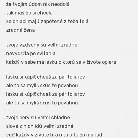
že tvojim údom nik neodolá
tak máš čo si chcela
že chlapi majú zapotené z teba telá
zradná žena
tvoje vzdychy sú veľmi zradné
nevydržia po svitania
každý v sebe má lásku o ktorú sa v živote opiera
lásku si kúpiť chceš za pár toliarov
ale to sa mýliš skús to povahou
lásku si kúpiť chceš za pár toliarov
ale to sa mýliš skús to povahou
tvoje pery sú veľmi chladné
slová z nich idú veľmi zradné
veď každý v živote hrá o to o to čo má rád